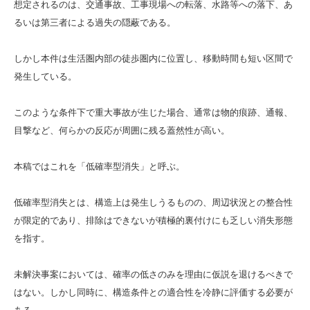
想定されるのは、交通事故、工事現場への転落、水路等への落下、あ
るいは第三者による過失の隠蔽である。
しかし本件は生活圏内部の徒歩圏内に位置し、移動時間も短い区間で
発生している。
このような条件下で重大事故が生じた場合、通常は物的痕跡、通報、
目撃など、何らかの反応が周囲に残る蓋然性が高い。
本稿ではこれを「低確率型消失」と呼ぶ。
低確率型消失とは、構造上は発生しうるものの、周辺状況との整合性
が限定的であり、排除はできないが積極的裏付けにも乏しい消失形態
を指す。
未解決事案においては、確率の低さのみを理由に仮説を退けるべきで
はない。しかし同時に、構造条件との適合性を冷静に評価する必要が