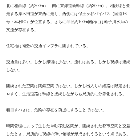
北に相鉄線（約200m）、南に東海道新幹線（約300m）。相鉄線と並
走する厚木街道が東西に走り、西側には保土ヶ谷バイパス（国道16
号・本村IC）が位置する。さらに半径約100m圏内には帷子川水系の
支流が存在する。
住宅地は複数の交通インフラに囲まれている。
交通量は多い。しかし滞留は少ない。流れはある。しかし視線は連続
しない。
囲繞された空間は閉鎖空間ではない。しかし出入りの経路は限定され
やすく、生活道路は幹線と接続しながらも局所的に分節化される。
着目すべきは、危険の存在を前提にすることではない。
時間管理によって生じた単独移動区間が、囲繞された都市空間と交差
したとき、局所的に視線の薄い領域が形成されうるという点である。