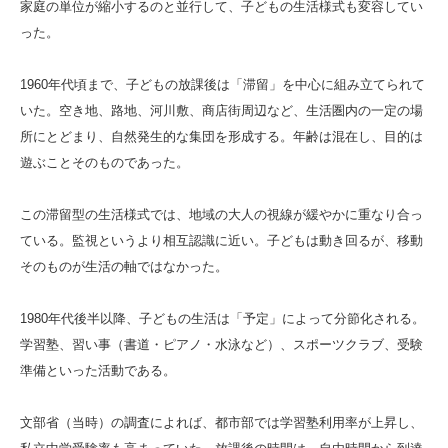
家庭の単位が縮小するのと並行して、子どもの生活様式も変容してい
った。
1960年代頃まで、子どもの放課後は「滞留」を中心に組み立てられて
いた。空き地、路地、河川敷、商店街周辺など、生活圏内の一定の場
所にとどまり、自然発生的な集団を形成する。年齢は混在し、目的は
遊ぶことそのものであった。
この滞留型の生活様式では、地域の大人の視線が緩やかに重なり合っ
ている。監視というより相互認識に近い。子どもは動き回るが、移動
そのものが生活の軸ではなかった。
1980年代後半以降、子どもの生活は「予定」によって分節化される。
学習塾、習い事（書道・ピアノ・水泳など）、スポーツクラブ、受験
準備といった活動である。
文部省（当時）の調査によれば、都市部では学習塾利用率が上昇し、