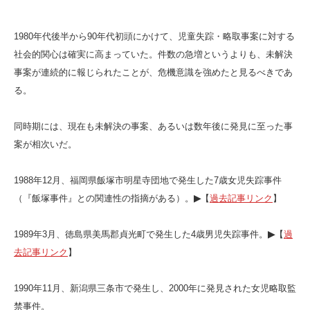
1980年代後半から90年代初頭にかけて、児童失踪・略取事案に対する
社会的関心は確実に高まっていた。件数の急増というよりも、未解決
事案が連続的に報じられたことが、危機意識を強めたと見るべきであ
る。
同時期には、現在も未解決の事案、あるいは数年後に発見に至った事
案が相次いだ。
1988年12月、福岡県飯塚市明星寺団地で発生した7歳女児失踪事件
（『飯塚事件』との関連性の指摘がある）。
▶
【
過去記事リンク
】
1989年3月、徳島県美馬郡貞光町で発生した4歳男児失踪事件。
▶
【
過
去記事リンク
】
1990年11月、新潟県三条市で発生し、2000年に発見された女児略取監
禁事件。