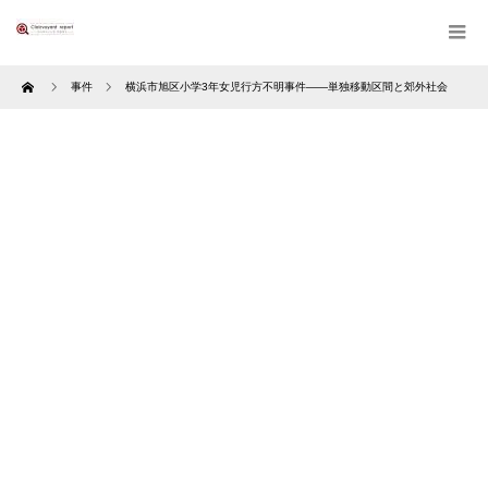
Home
事件
横浜市旭区小学3年女児行方不明事件――単独移動区間と郊外社会