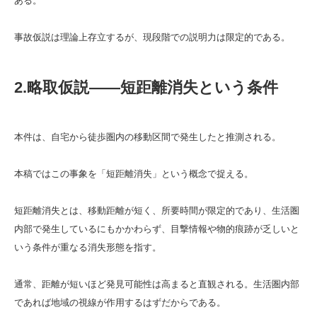
ある。
事故仮説は理論上存立するが、現段階での説明力は限定的である。
2.略取仮説――短距離消失という条件
本件は、自宅から徒歩圏内の移動区間で発生したと推測される。
本稿ではこの事象を「短距離消失」という概念で捉える。
短距離消失とは、移動距離が短く、所要時間が限定的であり、生活圏
内部で発生しているにもかかわらず、目撃情報や物的痕跡が乏しいと
いう条件が重なる消失形態を指す。
通常、距離が短いほど発見可能性は高まると直観される。生活圏内部
であれば地域の視線が作用するはずだからである。