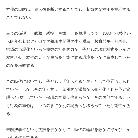
本稿の目的は、犯人像を断定することでも、刺激的な推測を提示する
ことでもない。
三つの仮説――略取、誘拐、事故――を整理しつつ、1980年代後半か
ら90年代初頭にかけての都市中間層の生活構造、教育競争、郊外化、
欲望の市場化といった複数の社会的力が、子どもの移動様式をいかに
変容させ、本件のような失踪を可能にする環境をいかに編成していた
のかを考察する。
この時代においても、子どもは「守られる存在」として位置づけられ
ていた。しかしその守り方は、集団的な滞留から個別化された予定管
理へと移行していた。保護の意図は強まったが、その内部で守るとい
う行為の重心は、いつのまにか別の場所へと移ろっていた可能性があ
る。
未解決事件という沈黙を手がかりに、時代の輪郭を静かに浮かび上が
らせる試みである。