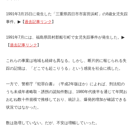
1991年3月15日に発生した「三重県四日市市富田浜町」の8歳女児失踪
事件。
▶
【
過去記事リンク
】
1991年7月には、福島県田村郡船引町で女児失踪事件が発生した。
▶
【
過去記事リンク
】
これらの事案は地域も経緯も異なる。しかし、断片的に報じられる失
踪の記憶は、「どこでも起こりうる」という感覚を社会に残した。
一方で、警察庁『犯罪白書』（平成2年版ほか）によれば、刑法犯の
うち未成年者略取・誘拐の認知件数は、1980年代後半を通じて年間お
おむね数十件規模で推移しており、統計上、爆発的増加が確認できる
状況ではなかった。
数は急増していない。だが、不安は増幅していった。