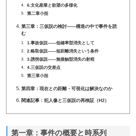
6.文化産業と欲望の多様化
第二章小括
第三章：三仮説の検討――構造の中で事件を読
む
1.事故仮説――低確率型消失として
2.略取仮説――短距離消失という条件
3.誘拐仮説――無接触型消失の射程
4.三仮説の交差点
第三章小括
第四章：現在との距離・可視化は解決なのか
関連記事：犯人像と三仮説の再検証（H2）
第一章：事件の概要と時系列