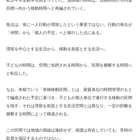
私立中学受験率も高まっていた。放課後の時間は、自由時間から到達
目標へ向かう移動時間へと再編されていく。
焦点は、単に一人行動が増加したという事実ではない。行動の単位が
「仲間」から「個人の予定」へと移行した点にある。
滞留を中心とする生活から、移動を前提とする生活へ。
子どもの時間は、空間に包摂される時間から、区間を横断する時間へ
と転位した。
なお、本稿でいう「単独移動区間」とは、家庭単位の時間管理のもと
で編成された予定に基づき、子どもが個人単位で遂行する移動の区間
を指す。それは滞留を前提とする生活空間とは異なり、一定の距離を
横断する時間によって構成される。
この区間では地域の視線は連続せず、保護は存在していても、常時の
監督を保証するものではない。