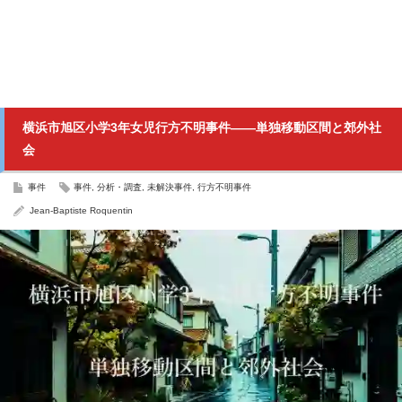
横浜市旭区小学3年女児行方不明事件――単独移動区間と郊外社
会
事件
事件
,
分析・調査
,
未解決事件
,
行方不明事件
Jean-Baptiste Roquentin