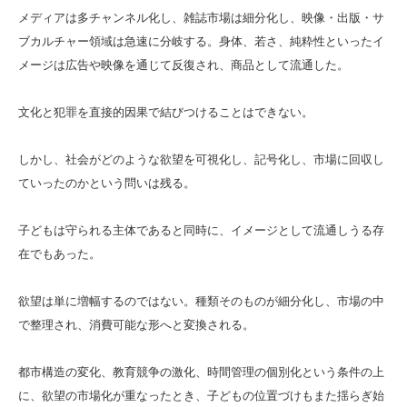
メディアは多チャンネル化し、雑誌市場は細分化し、映像・出版・サ
ブカルチャー領域は急速に分岐する。身体、若さ、純粋性といったイ
メージは広告や映像を通じて反復され、商品として流通した。
文化と犯罪を直接的因果で結びつけることはできない。
しかし、社会がどのような欲望を可視化し、記号化し、市場に回収し
ていったのかという問いは残る。
子どもは守られる主体であると同時に、イメージとして流通しうる存
在でもあった。
欲望は単に増幅するのではない。種類そのものが細分化し、市場の中
で整理され、消費可能な形へと変換される。
都市構造の変化、教育競争の激化、時間管理の個別化という条件の上
に、欲望の市場化が重なったとき、子どもの位置づけもまた揺らぎ始