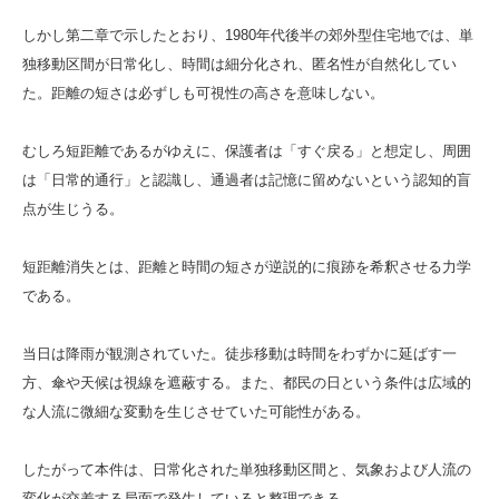
しかし第二章で示したとおり、1980年代後半の郊外型住宅地では、単
独移動区間が日常化し、時間は細分化され、匿名性が自然化してい
た。距離の短さは必ずしも可視性の高さを意味しない。
むしろ短距離であるがゆえに、保護者は「すぐ戻る」と想定し、周囲
は「日常的通行」と認識し、通過者は記憶に留めないという認知的盲
点が生じうる。
短距離消失とは、距離と時間の短さが逆説的に痕跡を希釈させる力学
である。
当日は降雨が観測されていた。徒歩移動は時間をわずかに延ばす一
方、傘や天候は視線を遮蔽する。また、都民の日という条件は広域的
な人流に微細な変動を生じさせていた可能性がある。
したがって本件は、日常化された単独移動区間と、気象および人流の
変化が交差する局面で発生していると整理できる。