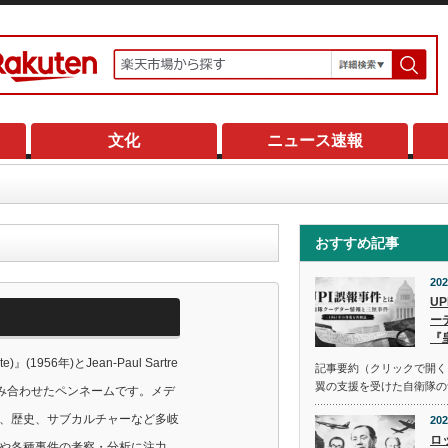
文化
ニュース速報
おすすめ記事
202
U
ー
『
e)』(1956年)とJean-Paul Sartre
記事要約（クリックで開く） 
翼の支援を受けた自衛隊の
名を組み合わせたペンネームです。メデ
、歴史、サブカルチャーなど多岐
202
ロ
や各種事件の考察・分析に注力