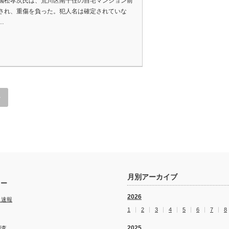
國松孝次氏は、荒川区南千住の自宅マンション前
され、重傷を負った。犯人名は確定されていな
…
»
月別アーカイブ
リー
2026
ス速報
1
2
3
4
5
6
7
8
2025
調査