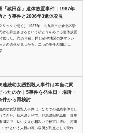
州「猿田彦」遺体放置事件｜1987年
祈とう事件と2006年3遺体発見
クリックで開く） 1987年、北九州市小倉北区砂
死者を蘇生させるという祈とうをめぐる遺体放置
発覚した。約19年後、同じ砂津地区の別マンシ
三人の遺体が見つかる。二つの事件の間には、
彦…
東連続幼女誘拐殺人事件は本当に同
だったのか｜5事件を発生日・場所・
条件から再検討
連続幼女誘拐殺人事件は、ひとつの連続事件とし
れてきた。栃木県足利市、群馬県旧尾島町、群馬
市周辺で、幼い女児が相次いで被害に遭い、河川
、中州という人目の薄い場所が終点として現れ