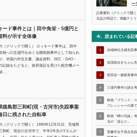
ー
記事要約（クリックで開く
北品川周辺で、青酸ナトリ
キード事件とは｜田中角栄・5億円と
資料が示す全体像
今、読まれている記
約（クリックで開く） ロッキード事件は、田中
1
赤城神社主婦失踪
首相への五億円をめぐる贈収賄事件として知られ
が、米国の外交文書、議会資料、SEC・GAO・
2
加茂前ゆきちゃん
の記録をたどると、政府保証を受けた航空機メー
秘…
3
世田谷一家殺害事
4
三億円事件の謎を
5
映画『ブラック・
プレッシャーの果
県猿島郡三和町(現・古河市)失踪事案
晦日に残された自転車
6
映画『岬の兄妹』
当の「温もり」
約（クリックで開く） 1990年12月31日、茨城県
三和町、現在の古河市で、中学2年生のYさんが
7
室蘭市女子高生失