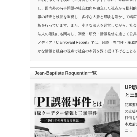
し、国内外の時事問題や社会動向を独立した視点から批判的
報の精査と検証を重視し、多様な人脈と経験を活かして幅広
析を行っています。また、小さな法人を経営しながら、社会
法人の活動にも関与し、調査・研究・情報発信を通じて公共
メディア『Clairvoyant Report』では、経験・専門性・権威
かな情報と独自の視点で社会の本質を深く掘り下げることを
Jean-Baptiste Roquentin一覧
UP
と三
記事要
の支援
打倒を
本政府
ニ…