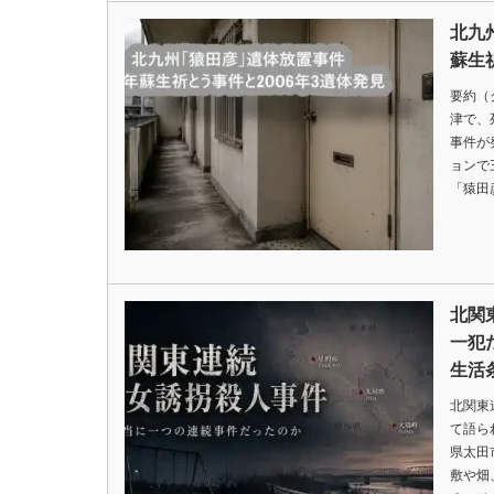
北九
蘇生
要約（
津で、
事件が
ョンで
「猿田
北関
一犯
生活
北関東
て語ら
県太田
敷や畑