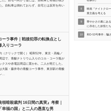
した。自宅へ向かう道には、自転車と荷物が残さ
明事件）
た。自転車は倒れておらず、自宅とは反対を向い
8
映画『ナイトクロ
業主義を考える
9
華やかさの裏にあ
に存在した妖怪た
10
和D-53号事件：騙
コーラ事件｜戦後犯罪の転換点とし
毒入りコーラ
約（クリックで開く） 昭和52年、東京・高輪／
周辺で、青酸ナトリウム入りのコカ・コーラ瓶が
ックスや赤電話周辺に置かれ、二人が死亡した。
は大阪・藤井寺の青酸コーラ事件、東京駅の青酸
レ…
統領暗殺裁判 16日間の真実』考察｜
「幸福の国」と二人の愚直な男