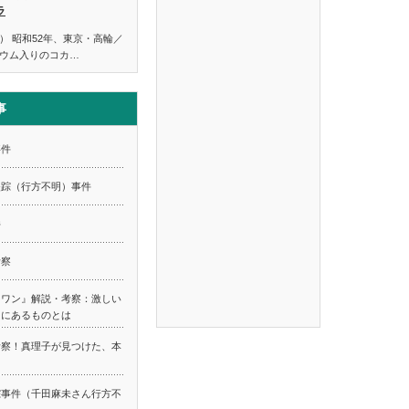
ラ
） 昭和52年、東京・高輪／
ウム入りのコカ…
事
事件
失踪（行方不明）事件
件
考察
スワン』解説・考察：激しい
てにあるものとは
考察！真理子が見つけた、本
踪事件（千田麻未さん行方不