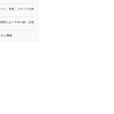
ーラー』考察：メディアの商
る暗闇とは？千年の都・京都
ち
された機械