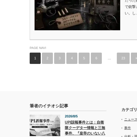
だった
で銃撃
い。し
PAGE NAVI
1
2
3
4
5
6
…
23
筆者のイチオシ記事
カテゴ
2026/8/5
ニュー
UPI誤報事件とは：自衛
隊クーデター情報と三無
事件
事件、『皇帝のいない八
分析・