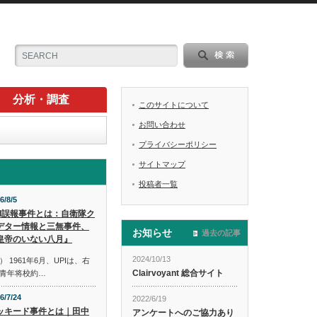
分析・調査
このサイトについて
お問い合わせ
プライバシーポリシー
サイトマップ
投稿者一覧
6/8/5
PI誤報事件とは：自衛隊ク
デター情報と三無事件、
お知らせ
過去の記事
皇帝のいない八月』
2024/10/13
1961年6月、UPIは、右
Clairvoyant 総合サイト
青年将校約…
6/7/24
2022/6/19
ッキード事件とは｜田中
アンケートへのご協力あり