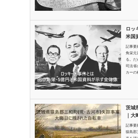
ロッ
米国
記事要
角栄元
る。だ
司法省
カーの
茨城
｜大
記事要
猿島郡