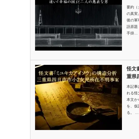
要約（
の真実
後の軍
語原題
手掛…
怪文
重県
本記事
れる怪
本文か
を、仮
る。 …