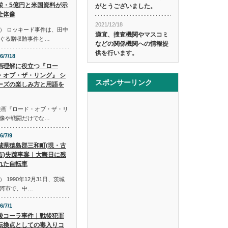
栄・5億円と米国資料が示
がとうございました。
全体像
2021/12/18
） ロッキード事件は、田中
適宜、捜査機関やマスコミ
ぐる贈収賄事件と…
などの関係機関への情報提
供を行います。
6/7/18
画理解に役立つ『ロー
・オブ・ザ・リング』 シ
スポンサーリンク
ーズの楽しみ方と用語を
映画『ロード・オブ・ザ・リ
像や戦闘だけでな…
6/7/9
城県猿島郡三和町(現・古
市)失踪事案｜大晦日に残
れた自転車
1990年12月31日、茨城
河市で、中…
6/7/1
酸コーラ事件｜戦後犯罪
転換点としての毒入りコ