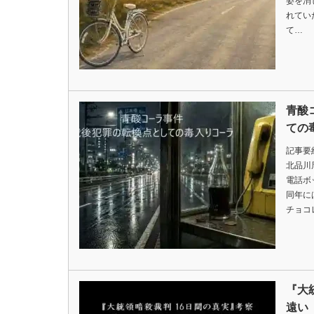
姿を消
れてい
て…
青酸
ての
記事要
北品川
電話ボ
同年に
チョコ
『大
遠い