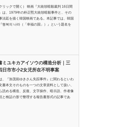
クリックで開く） 映画『大統領暗殺裁判 16日間
』は、1979年の朴正煕大統領暗殺事件と、その
事法廷を描く韓国映画である。本記事では、韓国
『행복의 나라（「幸福の国」）』という題名を
書ミユキカアイソウの構造分析｜三
四日市市小2女児所在不明事案
は、『加茂前ゆきさん失踪事件』に関わるといわ
文書本文そのものを一つの文章資料として扱い、
ら読める構造、反復、文字操作、暗示語、作者像
説と検証の形で整理する報告書形式の記事であ