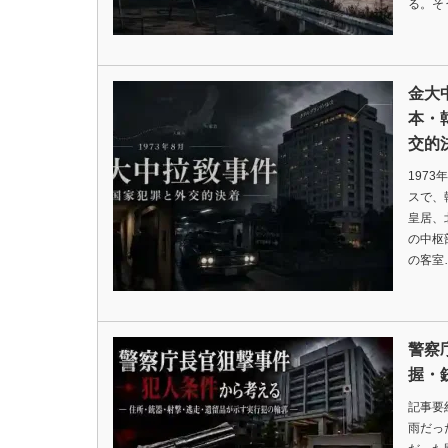
る。そ
金大
本・
交的
197
スで、
皇居、
の中枢
の客室
警察
握・
記事要
雨だっ