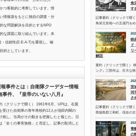
角
かつ客観的に考察しています。情
す
い情報源をもとに独自の調査・分
記事要約（クリックで開く
角栄元首相への五億円をめ
的な問題解決を目的とするNPO
的な課題に取り組んでいます。本
202
映
性・信頼性(E-E-A-T)を重視し、確
ド
リ
目的としています。
解説
要約（クリックで開く） 
ング』三部作は、壮大な映
202
I誤報事件とは：自衛隊クーデター情報
茨
河
無事件、『皇帝のいない八月』
さ
約（クリックで開く） 1961年6月、UPIは、右翼
記事要約（クリックで開く） 
を受けた自衛隊の青年将校約12人が池田内閣の
県猿島郡三和町、現在の古
計画し、当局がその動きを把握したと報じた。日
202
は「全くの事実無根」と否定し、記事の取消しと
青
の