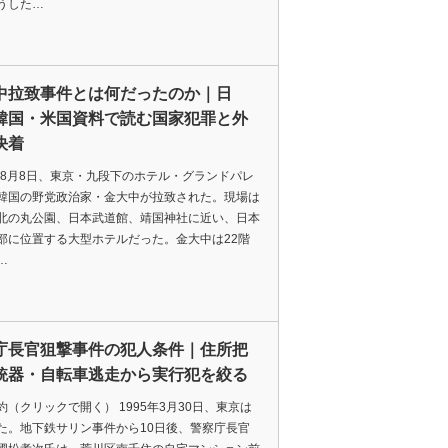
うした…
中拉致事件とは何だったのか｜日
韓国・米国資料で読む国家犯罪と外
決着
3年8月8日、東京・九段下のホテル・グランドパレ
韓国の野党政治家・金大中が拉致された。現場は
北の丸公園、日本武道館、靖国神社に近い、日本
部に位置する大型ホテルだった。金大中は22階
…
庁長官狙撃事件の犯人条件｜住所把
銃器・自転車逃走から実行犯を絞る
約（クリックで開く） 1995年3月30日、東京は
た。地下鉄サリン事件から10日後、警察庁長官