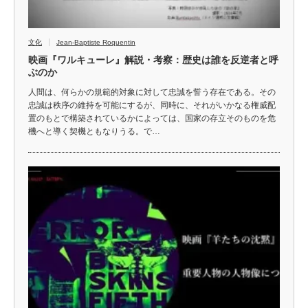
文化
Jean-Baptiste Roquentin
映画『ワルキューレ』解説・考察：歴史は誰を反逆者と呼
ぶのか
人間は、何らかの規範的対象に対して忠誠を誓う存在である。その
忠誠は秩序の維持を可能にするが、同時に、それがいかなる権威配
置のもとで構築されているかによっては、国家の存立そのものを危
機へと導く契機ともなりうる。で…