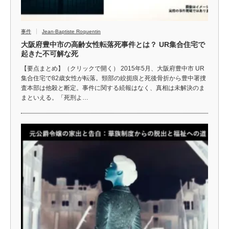
事件
Jean-Baptiste Roquentin
大阪府豊中市の高齢女性転落死事件とは？ UR集合住宅で
起きた不可解な死
【要点まとめ】（クリックで開く） 2015年5月、大阪府豊中市 UR
集合住宅で82歳女性が転落。頸部の絞扼痕と死後骨折から豊中署捜
査本部は他殺と断定。事件に関する続報はなく、真相は未解決のま
まといえる。「死刑よ…