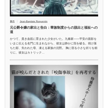
事件
Jean-Baptiste Roquentin
元公爵令嬢の家出と告白：華族制度からの脱出と福祉への
道
かつて、貴き血筋に育まれた少女がいた。九條家――平安の面影を
いまに伝える名門に生まれながら、彼女は静かに殻を破る。焼け落
ちた邸、失われた母、凍える家族の沈黙。 胸に宿る小さな祈りを頼
りに、彼女はカトリック…