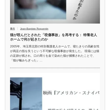
事件
Jean-Baptiste Roquentin
猫が咬んだとされた「咬傷事故」を再考する： 特養老人
ホームで何が起きたのか
2005年、埼玉県北部の特別養護老人ホームで、寝たきりの高齢女性
が両足の指を失うという不可解な咬傷事故が発生した。 現場には猫
の足跡が残され、口の周りを血で染めた猫が捕獲されたことで、
「猫が噛みちぎった」…