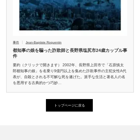
事件
Jean-Baptiste Roquentin
都知事の娘を騙った詐欺師と長野県塩尻市24歳カップル事
件
要約（クリックで開きます） 2002年、長野県上田市で「石原慎太
郎都知事の娘」を名乗り9億円以上を集めた詐欺事件の主犯女性A代
表が、自殺とされる不可解な死を遂げた。派手な生活と著名人の名
を悪用する古典的かつ巧妙…
トップページに戻る