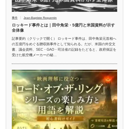
事件
Jean-Baptiste Roquentin
ロッキード事件とは｜田中角栄・5億円と米国資料が示す
全体像
記事要約（クリックで開く） ロッキード事件は、田中角栄元首相へ
の五億円をめぐる贈収賄事件として知られる。だが、米国の外交文
書、議会資料、SEC・GAO・司法省の記録をたどると、政府保証を
受けた航空機メーカーの秘…