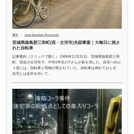
事件
Jean-Baptiste Roquentin
茨城県猿島郡三和町(現・古河市)失踪事案｜大晦日に残さ
れた自転車
記事要約（クリックで開く） 1990年12月31日、茨城県猿島郡三和
町、現在の古河市で、中学2年生のYさんが姿を消した。自宅へ向か
う道には、自転車と荷物が残されていた。自転車は倒れておらず、
自宅とは反対を向いて…