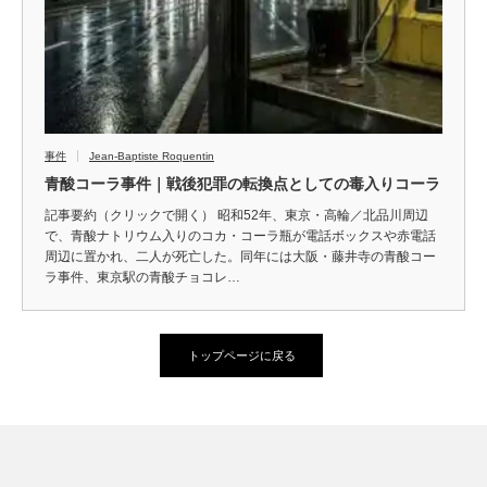
事件
Jean-Baptiste Roquentin
青酸コーラ事件｜戦後犯罪の転換点としての毒入りコーラ
記事要約（クリックで開く） 昭和52年、東京・高輪／北品川周辺
で、青酸ナトリウム入りのコカ・コーラ瓶が電話ボックスや赤電話
周辺に置かれ、二人が死亡した。同年には大阪・藤井寺の青酸コー
ラ事件、東京駅の青酸チョコレ…
トップページに戻る