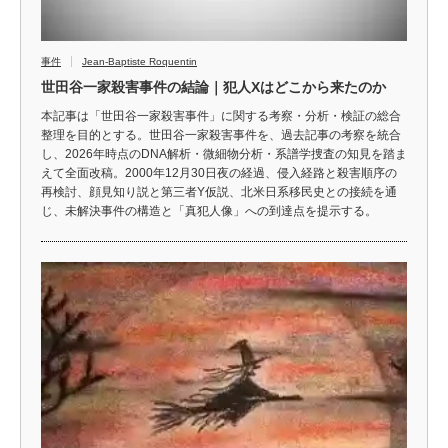
事件
Jean-Baptiste Roquentin
世田谷一家殺害事件の結論｜犯人Xはどこから来たのか
本記事は「世田谷一家殺害事件」に関する考察・分析・検証の総合
整理を目的とする。世田谷一家殺害事件を、過去記事の考察を統合
し、2026年時点のDNA解析・微細物分析・系譜学捜査の知見を踏ま
えて全面改稿。2000年12月30日夜の経過、侵入経路と殺害順序の
再検討、顔見知り説と第三者Y仮説、北米日系移民史との接続を通
じ、未解決事件の構造と「真犯人像」への到達点を提示する。