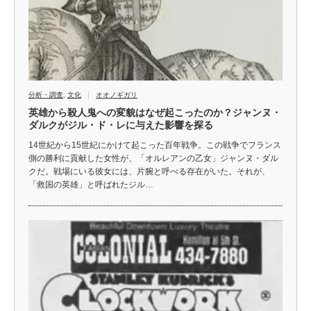
分析・調査
,
文化
オオノギガリ
英雄から殺人鬼への変貌はなぜ起こったのか？ジャンヌ・
ダルクがジル・ド・レに与えた影響を探る
14世紀から15世紀にかけて起こった百年戦争。この戦争でフランス
側の勝利に貢献した女性が、「オルレアンの乙女」ジャンヌ・ダル
クだ。戦場にいる彼女には、片腕と呼べる存在がいた。それが、
「救国の英雄」と呼ばれたジル…