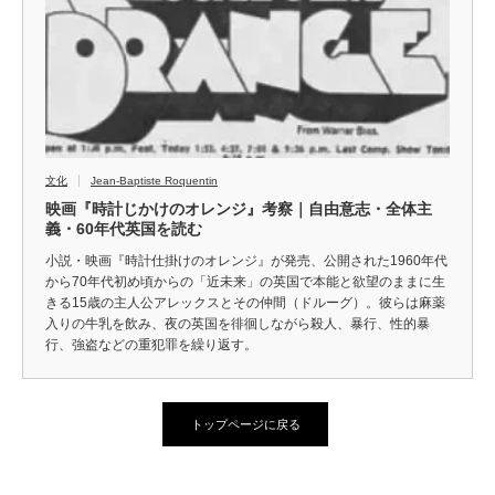
文化
Jean-Baptiste Roquentin
映画『時計じかけのオレンジ』考察｜自由意志・全体主
義・60年代英国を読む
小説・映画『時計仕掛けのオレンジ』が発売、公開された1960年代
から70年代初め頃からの「近未来」の英国で本能と欲望のままに生
きる15歳の主人公アレックスとその仲間（ドルーグ）。彼らは麻薬
入りの牛乳を飲み、夜の英国を徘徊しながら殺人、暴行、性的暴
行、強盗などの重犯罪を繰り返す。
トップページに戻る