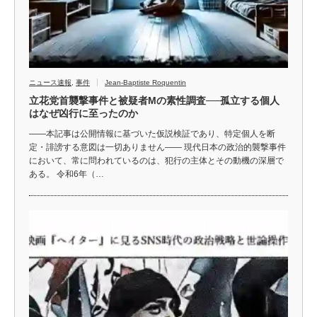
ニュース速報
,
事件
Jean-Baptiste Roquentin
立花党首襲撃事件と被疑者Mの素性調査──孤立する個人
はなぜ凶行に至ったのか
――本記事は公開情報に基づいた仮説検証であり、特定個人を断
定・誹謗する意図は一切ありません―― 現代日本の政治的襲撃事件
において、常に問われているのは、犯行の主体とその動機の深層で
ある。 令和6年（…