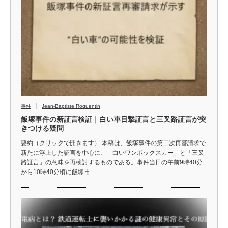
事件
Jean-Baptiste Roquentin
飯塚事件の新証言検証｜白い車目撃証言と三叉路証言が突
きつける疑問
要約（クリックで開きます） 本稿は、飯塚事件の第二次再審請求で
新たに浮上した証言を中心に、「白いワンボックスカー」と「三叉
路証言」の意味を再検討するものである。事件当日の午前9時40分
から10時40分頃に飯塚市…