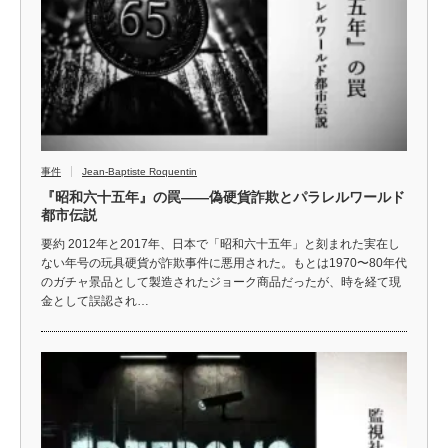
事件
Jean-Baptiste Roquentin
『昭和六十五年』の罠——偽硬貨詐欺とパラレルワールド
都市伝説
要約 2012年と2017年、日本で「昭和六十五年」と刻まれた実在し
ない年号の玩具硬貨が詐欺事件に悪用された。もとは1970〜80年代
のガチャ景品として製造されたジョーク商品だったが、時を経て現
金として誤認され…