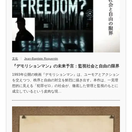
文化
Jean-Baptiste Roquentin
『デモリションマン』の未来予言：監視社会と自由の限界
1993年公開の映画『デモリションマン』は、ユーモアとアクション
を交えつつ、秩序と自由の対立を鮮烈に描き出す。本作は、一見理
想的に見える「犯罪ゼロ」の社会が、徹底した管理と監視のもとに
成立しているという皮肉な現…