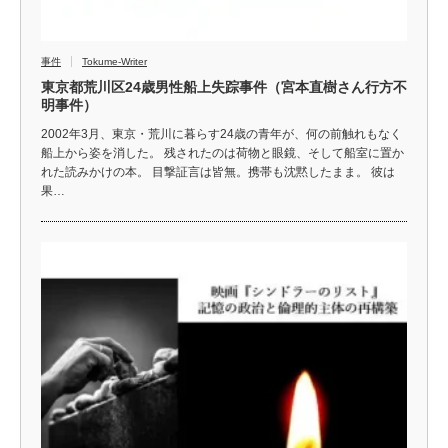
事件
Tokume-Writer
東京都荒川区24歳男性船上失踪事件（宮本直樹さん行方不
明事件）
2002年3月、東京・荒川に暮らす24歳の青年が、何の前触れもなく
船上から姿を消した。 残されたのは荷物と眼鏡、そして船室に置か
れた読みかけの本。 目撃証言は皆無。携帯も沈黙したまま。 彼は
果…