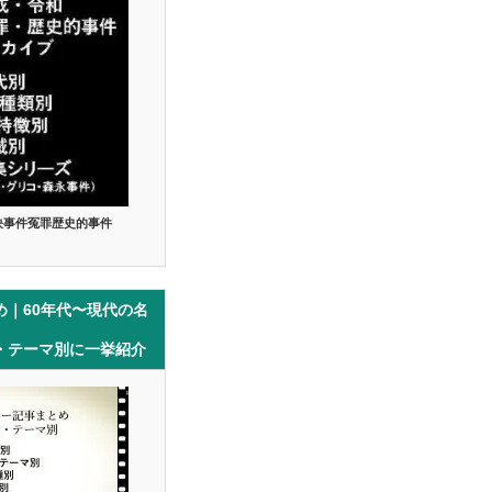
決事件冤罪歴史的事件
め｜60年代〜現代の名
・テーマ別に一挙紹介