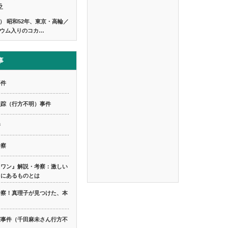
ラ
） 昭和52年、東京・高輪／
ウム入りのコカ…
事
事件
失踪（行方不明）事件
件
考察
スワン』解説・考察：激しい
てにあるものとは
考察！真理子が見つけた、本
踪事件（千田麻未さん行方不