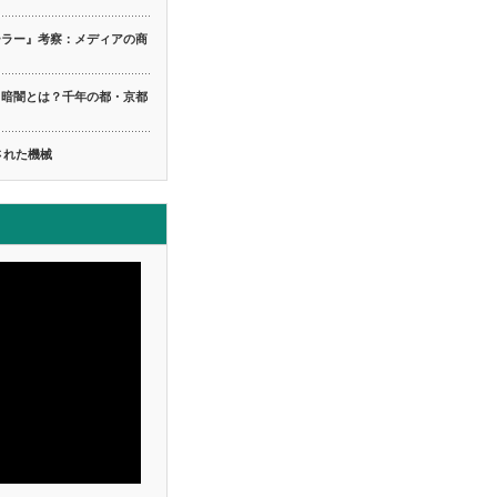
ーラー』考察：メディアの商
る暗闇とは？千年の都・京都
ち
された機械