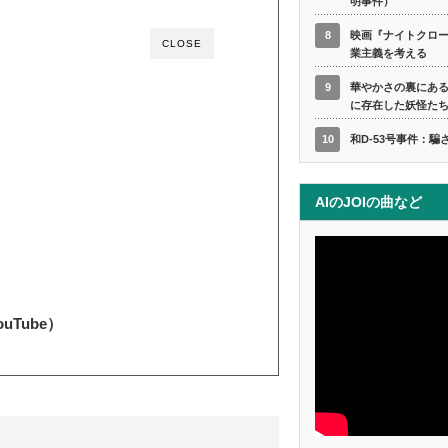
明事件）
8
映画『ナイトクロ
CLOSE
業主義を考える
9
華やかさの裏にあ
に存在した妖怪た
10
和D-53号事件：騙
AIのJOIの曲など
Tube）