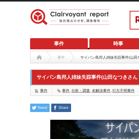
事件
時事
事件
サイパン島邦人姉妹失踪事件(山田
サイパン島邦人姉妹失踪事件(山田なつきさん
事件
事件
,
分析・調査
,
未解決事件
,
行方不明事件
Tweet
Share