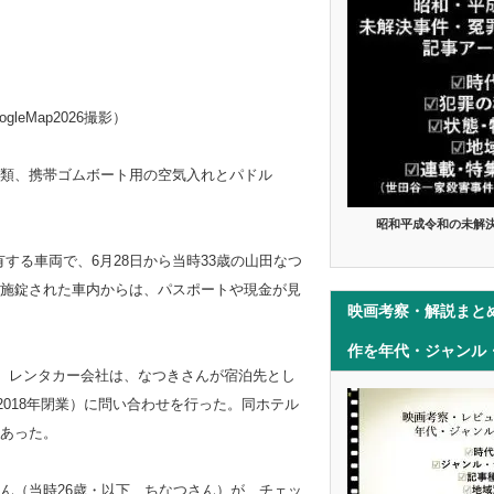
leMap2026撮影）
類、携帯ゴムボート用の空気入れとパドル
昭和平成令和の未解
する車両で、6月28日から当時33歳の山田なつ
施錠された車内からは、パスポートや現金が見
映画考察・解説まと
作を年代・ジャンル
ず、レンタカー会社は、なつきさんが宿泊先とし
018年閉業）に問い合わせを行った。同ホテル
あった。
ん（当時26歳・以下、ちなつさん）が、チェッ