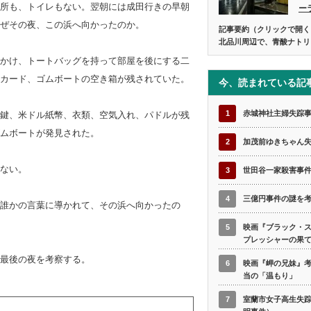
所も、トイレもない。翌朝には成田行きの早朝
ー
ぜその夜、この浜へ向かったのか。
記事要約（クリックで開く
北品川周辺で、青酸ナトリ
かけ、トートバッグを持って部屋を後にする二
カード、ゴムボートの空き箱が残されていた。
今、読まれている記
1
赤城神社主婦失踪
鍵、米ドル紙幣、衣類、空気入れ、パドルが残
ムボートが発見された。
2
加茂前ゆきちゃん
ない。
3
世田谷一家殺害事
4
三億円事件の謎を
誰かの言葉に導かれて、その浜へ向かったの
5
映画『ブラック・
プレッシャーの果
最後の夜を考察する。
6
映画『岬の兄妹』
当の「温もり」
7
室蘭市女子高生失