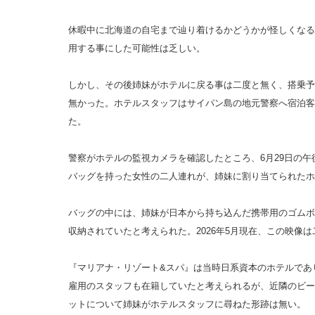
休暇中に北海道の自宅まで辿り着けるかどうかが怪しくなる6
用する事にした可能性は乏しい。
しかし、その後姉妹がホテルに戻る事は二度と無く、搭乗予定
無かった。ホテルスタッフはサイパン島の地元警察へ宿泊客
た。
警察がホテルの監視カメラを確認したところ、6月29日の午
バッグを持った女性の二人連れが、姉妹に割り当てられたホ
バッグの中には、姉妹が日本から持ち込んだ携帯用のゴムボ
収納されていたと考えられた。2026年5月現在、この映像
『マリアナ・リゾート&スパ』は当時日系資本のホテルであ
雇用のスタッフも在籍していたと考えられるが、近隣のビー
ットについて姉妹がホテルスタッフに尋ねた形跡は無い。