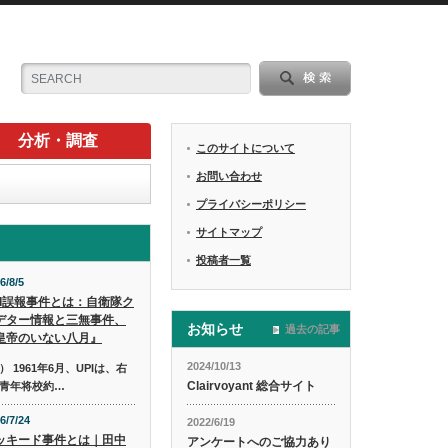
分析・調査
このサイトについて
お問い合わせ
プライバシーポリシー
サイトマップ
投稿者一覧
6/8/5
PI誤報事件とは：自衛隊ク
デター情報と三無事件、
お知らせ
過去の記事
皇帝のいない八月』
2024/10/13
1961年6月、UPIは、右
Clairvoyant 総合サイト
青年将校約…
6/7/24
2022/6/19
ッキード事件とは｜田中
アンケートへのご協力あり