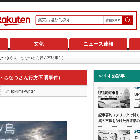
文化
ニュース速報
なつきさん・ちなつさん行方不明事件)
おすすめ記事
・ちなつさん行方不明事件)
202
Tokume-Writer
U
ー
『
記事要約（クリックで開く） 
翼の支援を受けた自衛隊の
202
ロ