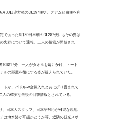
月30日夕方発のDL297便や、グアム経由便を利
であった6月30日早朝のDL287便にもその姿は
の失踪について通報。二人の捜索が開始され
後10時17分、一人がタオルを肩にかけ、トート
テルの部屋を後にする姿が捉えられていた。
ートが、パドルや空気入れと共に折り畳まれて
は二人の確実な最後の目撃情報とされている。
り、日本人スタッフ、日本語対応が可能な現地
チは海水浴が可能かどうか等、近隣の観光スポ