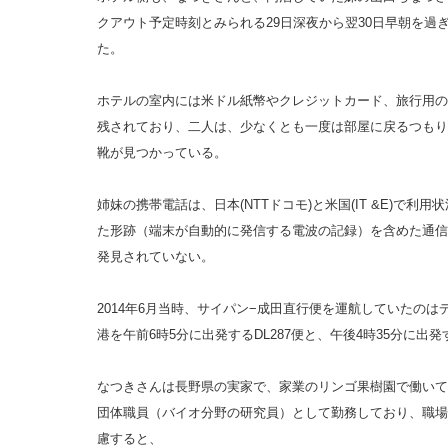
クアウト予定時刻とみられる29日深夜から翌30日早朝を過
た。
ホテルの室内には米ドル紙幣やクレジットカード、旅行用の
残されており、二人は、少なくとも一度は部屋に戻るつもり
靴が見つかっている。
姉妹の携帯電話は、日本(NTTドコモ)と米国(IT &E)で
た形跡（端末が自動的に発信する電波の記録）を含めた通信
発見されていない。
2014年6月当時、サイパン−成田直行便を運航していたの
港を午前6時5分に出発するDL287便と、午後4時35分に出発
なつきさんは長野県の実家で、家業のリンゴ果樹園で働いて
団体職員（バイオ分野の研究員）として勤務しており、職場
慮すると、