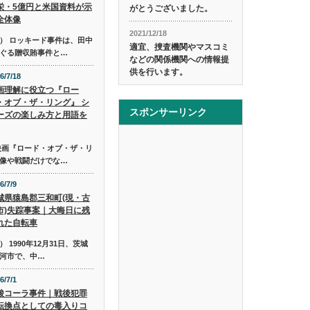
栄・5億円と米国資料が示
がとうございました。
全体像
2021/12/18
） ロッキード事件は、田中
適宜、捜査機関やマスコミ
ぐる贈収賄事件と…
などの関係機関への情報提
供を行います。
6/7/18
画理解に役立つ『ロー
・オブ・ザ・リング』 シ
スポンサーリンク
ーズの楽しみ方と用語を
映画『ロード・オブ・ザ・リ
像や戦闘だけでな…
6/7/9
城県猿島郡三和町(現・古
市)失踪事案｜大晦日に残
れた自転車
1990年12月31日、茨城
河市で、中…
6/7/1
酸コーラ事件｜戦後犯罪
転換点としての毒入りコ