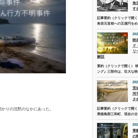
角
す
記事要約（クリックで開く
角栄元首相への五億円をめ
202
映
ド
リ
解説
要約（クリックで開く） 
ング』三部作は、壮大な映
202
茨
河
さ
明かりの沈黙のなかにあった。
記事要約（クリックで開く） 
県猿島郡三和町、現在の古
202
青
の