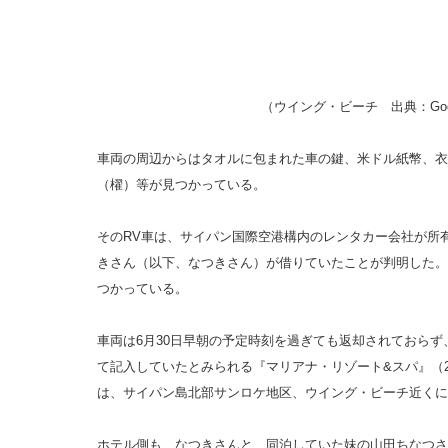
（ウイング・ビーチ 出典：Goog
車両の周辺からはタオルに包まれた車の鍵、米ドル紙幣、衣
（櫂）等が見つかっている。
そのRV車は、サイパン国際空港構内のレンタカー会社が所有
きさん（以下、なつきさん）が借りていたことが判明した。
つかっている。
車両は6月30日早朝の予定時刻を過ぎても返却されておら
て記入していたとみられる『マリアナ・リゾート&スパ』（2
は、サイパン島北部サンロケ地区、ウイング・ビーチ近くに
ホテル側も、なつきさんと、同泊していた妹の山田ちなつさ