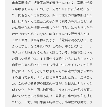
市市富田浜町、溶接工加茂前芳行さんの３女、富田小学校
２年ゆきちゃん（８つ）が、先月１５日に行方不明になっ
て、間もなく１カ月になる。四日市北署の対策本部は１１
日、ゆきちゃんに似た女の子が車に乗るのを見たなど、新
たに寄せられた情報を公表したが、依然、はっきりした手
がかりはつかめていない。ゆきちゃんの父親芳行さんは、
この１カ月、仕事を休んだまま。「電話が鳴るたびに、ど
きっとする。なにを食べているのか、寒くはないか……。
考えだすと眠れなくなる」と話している。対策本部に入っ
た新しい情報では、１５日午後３時半ごろ、ゆきちゃんの
自宅から東へ約７０メートル付近で白いライトバンから男
性が降り、５分ほどしてゆきちゃんの自宅の方角から女の
子を連れて戻り、１０分ほど車内で話したあと、走り去っ
た。女の子の背格好や服装の一部が、当日のゆきちゃんと
似ていた。ただ、同じ時間帯に、ゆきちゃんが学校方面に
歩いていたという情報もあり、同署は、車の持ち主を捜し
ている。一方、同日午後４時半ごろ、小学校の校庭で、ク