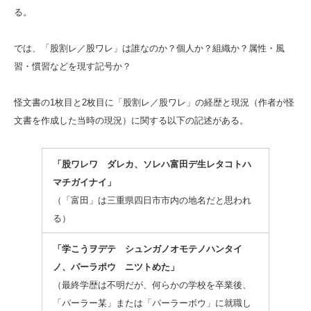
る。
では、「股割レ／股ワレ」は誰なのか？個人か？組織か？属性・風
習・慣習などを現す記号か？
怪文書の1枚目と2枚目に「股割レ／股ワレ」の経歴と現況（作者が怪
文書を作成した当時の現況）に関する以下の記述がある。
「股ワレワ ダレカ、ソレハ富田デ生レタコトハ
マチガイナイ」
（「富田」は三重県四日市市内の地名だと思われ
る）
「学こうヲデテ シュンガノオモテノハンタイ
ノ、パーラポウ ニツトめた」
（最終学歴は不明だが、何らかの学校を卒業後、
「パーラー某」または「パーラーボウ」に就職し