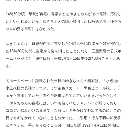
14時30分頃、母親が自宅に電話するとゆきちゃんがその電話に応対し
たといわれる。だが、ゆきちゃんの姉が帰宅した15時30分頃、ゆきち
ゃんの姿は自宅にはなかった。
ゆきちゃんは、母親が自宅に電話した14時30分頃以降から姉が帰宅し
た15時30分の間に自宅から姿を消したことになり、三重県警の公式ホ
ームページにも「発生日時：平成3年3月15日午後2時30分ころ」とあ
る。
同ホームページに記載された当日のゆきちゃんの着衣は、「水色地に
水玉模様の長袖ブラウス、うす茶色スカート、黒色ビニール靴」、日
頃から着用していた上着や自転車は自宅に置いたままだったらしく、
「ゆきちゃんの自宅には、いつも着ていたジャンパーが残っており、
ココアが飲みかけのままで、普段はカギをかけて外出するのに、この
日はカギをかけていないことも分かった。（引用：行方不明の加茂前
ゆきちゃん、手がかりなく１ヵ月 朝日新聞 1991年4月12日付 朝日