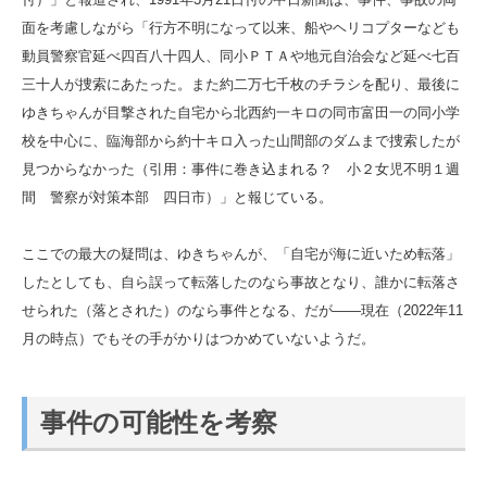
面を考慮しながら「行方不明になって以来、船やヘリコプターなども
動員警察官延べ四百八十四人、同小ＰＴＡや地元自治会など延べ七百
三十人が捜索にあたった。また約二万七千枚のチラシを配り、最後に
ゆきちゃんが目撃された自宅から北西約一キロの同市富田一の同小学
校を中心に、臨海部から約十キロ入った山間部のダムまで捜索したが
見つからなかった（引用：事件に巻き込まれる？ 小２女児不明１週
間 警察が対策本部 四日市）」と報じている。
ここでの最大の疑問は、ゆきちゃんが、「自宅が海に近いため転落」
したとしても、自ら誤って転落したのなら事故となり、誰かに転落さ
せられた（落とされた）のなら事件となる、だが――現在（2022年11
月の時点）でもその手がかりはつかめていないようだ。
事件の可能性を考察