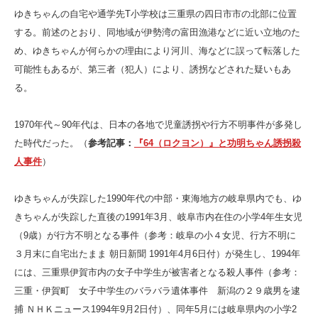
ゆきちゃんの自宅や通学先T小学校は三重県の四日市市の北部に位置
する。前述のとおり、同地域が伊勢湾の富田漁港などに近い立地のた
め、ゆきちゃんが何らかの理由により河川、海などに誤って転落した
可能性もあるが、第三者（犯人）により、誘拐などされた疑いもあ
る。
1970年代～90年代は、日本の各地で児童誘拐や行方不明事件が多発し
た時代だった。（
参考記事：
『64（ロクヨン）』と功明ちゃん誘拐殺
人事件
）
ゆきちゃんが失踪した1990年代の中部・東海地方の岐阜県内でも、ゆ
きちゃんが失踪した直後の1991年3月、岐阜市内在住の小学4年生女児
（9歳）が行方不明となる事件（参考：岐阜の小４女児、行方不明に
３月末に自宅出たまま 朝日新聞 1991年4月6日付）が発生し、1994年
には、三重県伊賀市内の女子中学生が被害者となる殺人事件（参考：
三重・伊賀町 女子中学生のバラバラ遺体事件 新潟の２９歳男を逮
捕 ＮＨＫニュース1994年9月2日付）、同年5月には岐阜県内の小学2