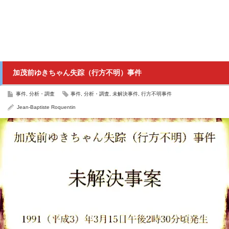
加茂前ゆきちゃん失踪（行方不明）事件
事件
,
分析・調査
事件
,
分析・調査
,
未解決事件
,
行方不明事件
Jean-Baptiste Roquentin