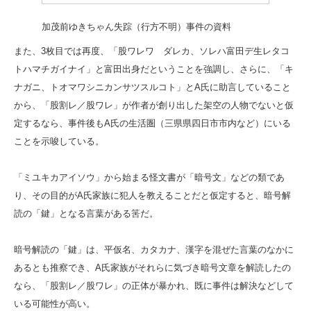
加茂前ゆきちゃん失踪（行方不明）事件の資料
また、3枚目では再度、「股ワレワ ダレカ、ソレハ富田デ生レタコ
トハマチガイナイ」と富田出身だということを強調し、さらに、「キ
ナガニ、トオマワシニカンサツスルコト」とA氏に助言していること
から、「股割レ／股ワレ」が作者が創り出した架空の人物でないと仮
定するなら、事件後もA氏の生活圏（三県県四日市市内など）にいる
ことを示唆している。
「ミユキカアイソウ」から始まる怪文書が「暗号文」などの類であ
り、その目的がA氏家族に犯人を教えることだと仮定すると、暗号解
読の「鍵」となる言葉がある筈だ。
暗号解読の「鍵」は、平仮名、カタカナ、漢字を混ぜた言葉のなかに
あるとも推察でき、A氏家族がそれらに気づき暗号文章を解読したの
なら、「股割レ／股ワレ」の正体が暴かれ、既に事件は解決などして
いる可能性が高い。