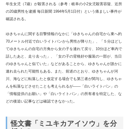
年生女児（7歳）が殺害される（参考：岐阜の小2女児殺害容疑、近所
の20歳男性を逮捕 毎日新聞 1994年5月1日付）という痛ましい事件が
確認される。
ゆきちゃんに関する目撃情報のなかに「ゆきちゃんの自宅から東へ約
70メートル付近で白いライトバンから男性が降りた」、「５分ほどし
てゆきちゃんの自宅の方角から女の子を連れて戻り、10分ほど車内で
話したあと、走り去った」、「女の子の背格好や服装の一部が、当日
のゆきちゃんと似ていた」などがあることから、ゆきちゃんが誰かに
連れ去られた可能性もある。また、前述のとおり、ゆきちゃんが河
川、海などに転落したと仮定する場合でも第三者が関与し、ゆきちゃ
んを転落などさせたことも考えられるが――「白いライトバン」の
「情報提供のお願い」や「白いライトバン」の所有者を特定した、な
どの後追い記事などは確認できなかった。
怪文書「ミユキカアイソウ」を分