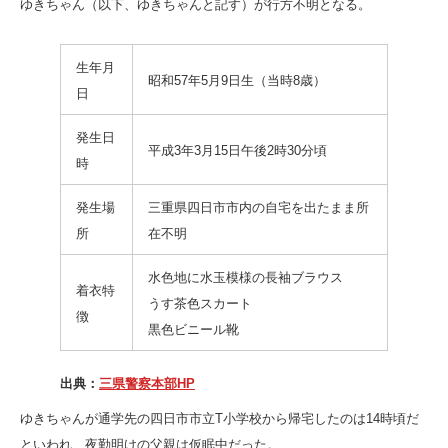
ゆきちゃん（以下、ゆきちゃんと記す）が行方不明となる。
生年月
昭和57年5月9日生（当時8歳）
日
発生日
平成3年3月15日午後2時30分頃
時
発生場
三重県四日市市内の自宅を出たまま所
所
在不明
水色地に水玉模様の長袖ブラウス
着衣特
うす茶色スカート
徴
黒色ビニール靴
出典：
三県警察本部HP
ゆきちゃんが通学先の四日市市立T小学校から帰宅したのは14時頃だ
といわれ、夜勤明けの父親は仮眠中だった。