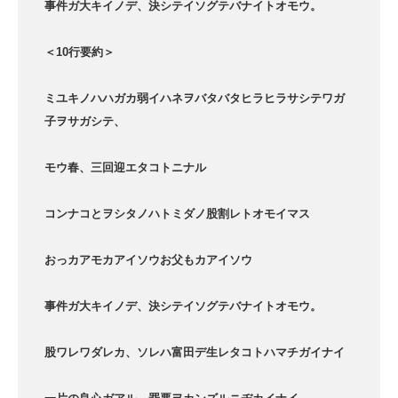
事件ガ大キイノデ、決シテイソグテバナイトオモウ。
＜10行要約＞
ミユキノハハガカ弱イハネヲバタバタヒラヒラサシテワガ
子ヲサガシテ、
モウ春、三回迎エタコトニナル
コンナコとヲシタノハトミダノ股割レトオモイマス
おっカアモカアイソウお父もカアイソウ
事件ガ大キイノデ、決シテイソグテバナイトオモウ。
股ワレワダレカ、ソレハ富田デ生レタコトハマチガイナイ