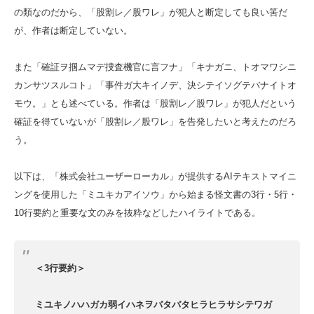
の類なのだから、「股割レ／股ワレ」が犯人と断定しても良い筈だ
が、作者は断定していない。
また「確証ヲ掴ムマデ捜査機官に言フナ」「キナガニ、トオマワシニ
カンサツスルコト」「事件ガ大キイノデ、決シテイソグテバナイトオ
モウ。」とも述べている。作者は「股割レ／股ワレ」が犯人だという
確証を得ていないが「股割レ／股ワレ」を告発したいと考えたのだろ
う。
以下は、「株式会社ユーザーローカル」が提供するAIテキストマイニ
ングを使用した「ミユキカアイソウ」から始まる怪文書の3行・5行・
10行要約と重要な文のみを抜粋などしたハイライトである。
＜3行要約＞
ミユキノハハガカ弱イハネヲバタバタヒラヒラサシテワガ