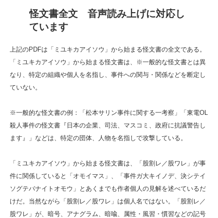
怪文書全文
音声読み上げに対応し
ています
上記のPDFは「ミユキカアイソウ」から始まる怪文書の全文である。
「ミユキカアイソウ」から始まる怪文書は、※一般的な怪文書とは異
なり、特定の組織や個人を名指し、事件への関与・関係などを断定し
ていない。
※一般的な怪文書の例：「松本サリン事件に関する一考察」「東電OL
殺人事件の怪文書『日本の企業、司法、マスコミ、政府に抗議警告し
ます』」などは、特定の団体、人物を名指しで攻撃している。
「ミユキカアイソウ」から始まる怪文書は、「股割レ／股ワレ」が事
件に関係していると「オモイマス」、「事件ガ大キイノデ、決シテイ
ソグテバナイトオモウ」とあくまでも作者個人の見解を述べているだ
けだ。当然ながら「股割レ／股ワレ」は個人名ではない。「股割レ／
股ワレ」が、暗号、アナグラム、暗喩、属性・風習・慣習などの記号