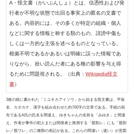
A・怪文書（かいぶんしょ）とは、信憑性および発
行者が不明な状態で出回る事実上の匿名の文書で
ある。内容的には、その多くが特定の組織・個人
などに関する情報と称する類のもの、誹謗中傷も
しくは一方的な主張を述べるものとなっている。
根拠不明であるかあるいは明確に誤った情報であ
りながら、拾い読んだ者にある種の影響を与え得
るために問題視される。（出典：
Wikipedia怪文
書
）
3枚の紙に書かれた「ミユキカアイソウ」から始まる怪文書は、平仮
名、カタカナ、漢字を組み合わせた約700字の文章である。手紙の宛
先であるA氏の氏名を間違え、ゆきちゃんの名前を「みゆき」と間違
え、作者が事件の犯人または関係者と推測する「股割レ」にも「股割
レ／股ワレ」の二種類の表記がある。これらの間違い（違い）が意図