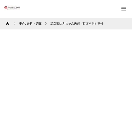
Home
事件
,
分析・調査
加茂前ゆきちゃん失踪（行方不明）事件