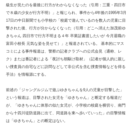
級生が見たのを最後に行方がわからなくなった（引用：三重・四日市
で８歳の少女が行方不明）」と報じられ、事件から4年後の1995年3月
17日の中日新聞でも小学校の「校庭で遊んでいるのを数人の児童に目
撃された後、行方が分からなくなった（引用：どこへ消えた加茂前ゆ
きちゃん 四日市で行方不明まる４年 卒業証書渡したいが 今月退職の
富田小校長 元気な姿を見せて）」と報道されている。 基本的にマス
コミによる事件報道は、警察の記者クラブへの公式会見（通称、レ
ク）または番記者による「夜討ち朝駆け取材」（記者が個人的に親し
い捜査員の自宅などに訪問などして非公式を含む捜査情報などを得る
手法）を情報源にする。
前述の「ジャングルジムで遊ぶゆきちゃんを9人の児童が目撃した」
という報道は、目撃された女児を「ゆきちゃん」と断定する報道だ
が、「ゆきちゃんに体形の似た女児が、小学校の校庭を横切り、南門
から十四川堤防道路に出て、同道路を東へ歩いていった」の目撃情報
は「ゆきちゃん」との断定はない。