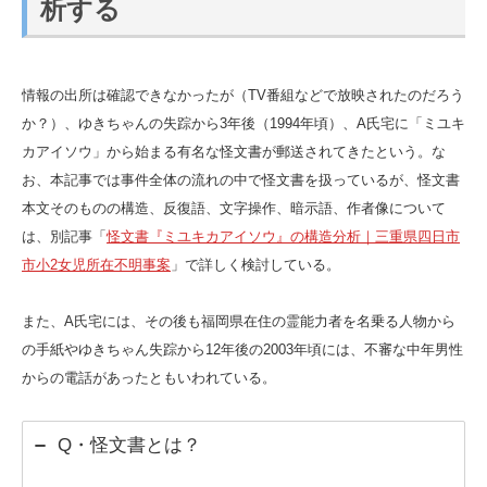
析する
情報の出所は確認できなかったが（TV番組などで放映されたのだろう
か？）、ゆきちゃんの失踪から3年後（1994年頃）、A氏宅に「ミユキ
カアイソウ」から始まる有名な怪文書が郵送されてきたという。な
お、本記事では事件全体の流れの中で怪文書を扱っているが、怪文書
本文そのものの構造、反復語、文字操作、暗示語、作者像について
は、別記事「
怪文書『ミユキカアイソウ』の構造分析｜三重県四日市
市小2女児所在不明事案
」で詳しく検討している。
また、A氏宅には、その後も福岡県在住の霊能力者を名乗る人物から
の手紙やゆきちゃん失踪から12年後の2003年頃には、不審な中年男性
からの電話があったともいわれている。
Q・怪文書とは？