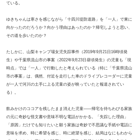
ている。
ゆきちゃんは寒さを感じながら「十四川堤防道路」を「一人」で東に
向かったのだろうか？向かう理由はあったのか？帰宅しようと思い、
その道を歩いたのか？
たしかに、山梨キャンプ場女児失踪事件（2019年9月21日16時頃発
生）や千葉県流山市の事案（2022年9月23日昼頃発生）の児童も「現
時点」では「一人」で行動したと考えられている（特に「千葉県流山
市の事案」は、偶然、付近を走行した車のドライブレコーダーに児童
が一人で河川の土手に上る児童の姿が映っていたと報道されてい
る）。
飲みかけのココアを残したまま消えた児童――帰宅を待ちわびる家族
の元に奇妙な怪文書や意味不明な電話がかかる。「失踪した理由」
「原因」だけでも知りたいと願う家族は奇妙で不思議な手紙や電話に
意味を求め、時に希望を感じ、時に絶望を感じ、結局はなにもわから