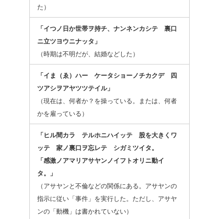
た）
「イつノ日か世帯ヲ持チ、ナンネンカシテ 裏口
ニ立ツヨウニナッタ」
（時期は不明だが、結婚などした）
「イま（ゑ）ハー ケータショーノチカクデ 四
ツアシヲアヤツツテイル」
（現在は、何者か？を操っている。または、何者
かを雇っている）
「ヒル間カラ テルホニハイッテ 股を大きくワ
ッテ 家ノ裏口ヲ忘レテ シガミツイタ。
「感激ノアマリアサヤンノイフトオリニ動イ
タ。」
（アサヤンと不倫などの関係にある。アサヤンの
指示に従い「事件」を実行した。ただし、アサヤ
ンの「動機」は書かれていない）