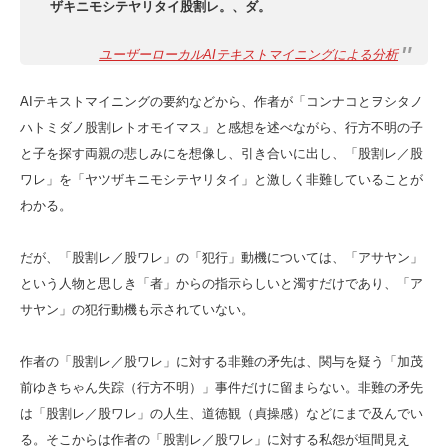
ザキニモシテヤリタイ股割レ。、ダ。
ユーザーローカルAIテキストマイニングによる分析
AIテキストマイニングの要約などから、作者が「コンナコとヲシタノ
ハトミダノ股割レトオモイマス」と感想を述べながら、行方不明の子
と子を探す両親の悲しみにを想像し、引き合いに出し、「股割レ／股
ワレ」を「ヤツザキニモシテヤリタイ」と激しく非難していることが
わかる。
だが、「股割レ／股ワレ」の「犯行」動機については、「アサヤン」
という人物と思しき「者」からの指示らしいと濁すだけであり、「ア
サヤン」の犯行動機も示されていない。
作者の「股割レ／股ワレ」に対する非難の矛先は、関与を疑う「加茂
前ゆきちゃん失踪（行方不明）」事件だけに留まらない。非難の矛先
は「股割レ／股ワレ」の人生、道徳観（貞操感）などにまで及んでい
る。そこからは作者の「股割レ／股ワレ」に対する私怨が垣間見え