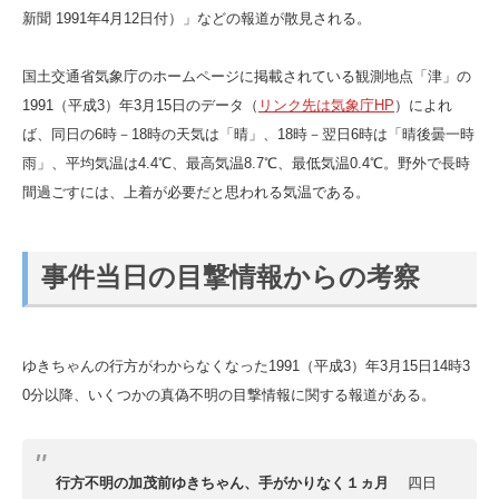
新聞 1991年4月12日付）」などの報道が散見される。
国土交通省気象庁のホームページに掲載されている観測地点「津」の
1991（平成3）年3月15日のデータ（
リンク先は気象庁HP
）によれ
ば、同日の6時－18時の天気は「晴」、18時－翌日6時は「晴後曇一時
雨」、平均気温は4.4℃、最高気温8.7℃、最低気温0.4℃。野外で長時
間過ごすには、上着が必要だと思われる気温である。
事件当日の目撃情報からの考察
ゆきちゃんの行方がわからなくなった1991（平成3）年3月15日14時3
0分以降、いくつかの真偽不明の目撃情報に関する報道がある。
行方不明の加茂前ゆきちゃん、手がかりなく１ヵ月
四日