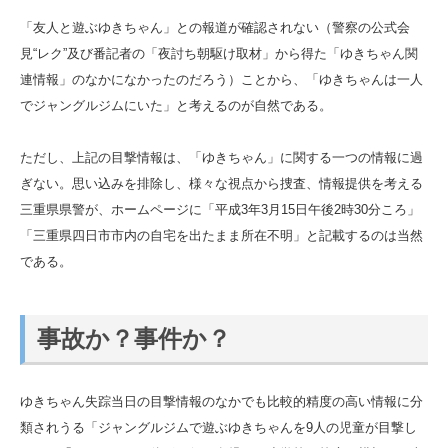
「友人と遊ぶゆきちゃん」との報道が確認されない（警察の公式会
見“レク”及び番記者の「夜討ち朝駆け取材」から得た「ゆきちゃん関
連情報」のなかになかったのだろう）ことから、「ゆきちゃんは一人
でジャングルジムにいた」と考えるのが自然である。
ただし、上記の目撃情報は、「ゆきちゃん」に関する一つの情報に過
ぎない。思い込みを排除し、様々な視点から捜査、情報提供を考える
三重県県警が、ホームページに「平成3年3月15日午後2時30分ころ」
「三重県四日市市内の自宅を出たまま所在不明」と記載するのは当然
である。
事故か？事件か？
ゆきちゃん失踪当日の目撃情報のなかでも比較的精度の高い情報に分
類されうる「ジャングルジムで遊ぶゆきちゃんを9人の児童が目撃し