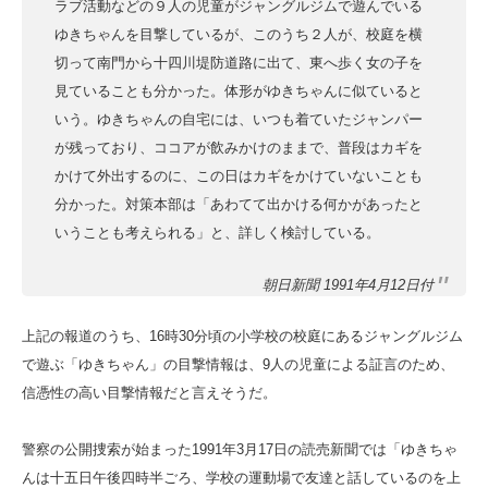
ラブ活動などの９人の児童がジャングルジムで遊んでいる
ゆきちゃんを目撃しているが、このうち２人が、校庭を横
切って南門から十四川堤防道路に出て、東へ歩く女の子を
見ていることも分かった。体形がゆきちゃんに似ていると
いう。ゆきちゃんの自宅には、いつも着ていたジャンパー
が残っており、ココアが飲みかけのままで、普段はカギを
かけて外出するのに、この日はカギをかけていないことも
分かった。対策本部は「あわてて出かける何かがあったと
いうことも考えられる」と、詳しく検討している。
朝日新聞 1991年4月12日付
上記の報道のうち、16時30分頃の小学校の校庭にあるジャングルジム
で遊ぶ「ゆきちゃん」の目撃情報は、9人の児童による証言のため、
信憑性の高い目撃情報だと言えそうだ。
警察の公開捜索が始まった1991年3月17日の読売新聞では「ゆきちゃ
んは十五日午後四時半ごろ、学校の運動場で友達と話しているのを上