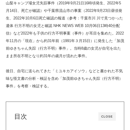
山梨キャンプ場女児失踪事件（2019年9月21日16時頃発生、2022年5
月14日、死亡が確認）や千葉県流山市の事案（2022年9月23日昼頃発
生、2022年10月6日死亡確認の報道（参考：千葉市川 川で見つかった
遺体 行方不明の女児と確認 NHK NEWS WEB 10月06日13時40分配
信）など2022年も子供の行方不明事案（事件）が耳目を集めた。2022
年11月の「現在」から約31年前（1991年３月15日）に発生した「加茂
前ゆきちゃん失踪（行方不明）事件」。当時8歳の女児が自宅を出た
まま所在不明となり約31年の歳月が流れた事件。
後日、自宅に送られてきた「ミユキカアイソウ」などと書かれた不気
味な怪文書の分析・検証を含め「加茂前ゆきちゃん失踪（行方不明）
事件」を考察・検証する。
目次
CLOSE