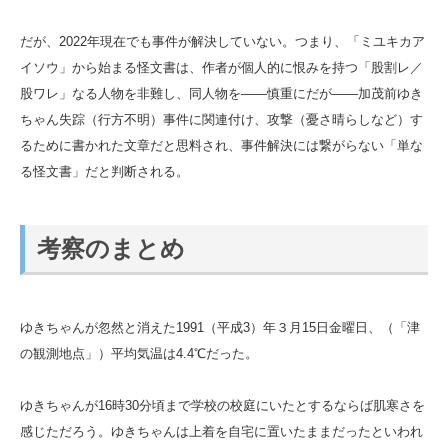
だが、2022年現在でも事件が解決していない。つまり、「ミユキカア
イソウ」から始まる怪文書は、作者が個人的に恨みを持つ「股割レ／
股ワレ」なる人物を非難し、同人物を――慎重にだが――加茂前ゆき
ちゃん失踪（行方不明）事件に関連付け、攻撃（憂さ晴らしなど）す
るために書かれた文章だと思料され、事件解決には繋がらない「単な
る怪文書」だと判断される。
考察のまとめ
ゆきちゃんが忽然と消えた1991（平成3）年３月15日金曜日、（「津
の観測地点」）平均気温は4.4℃だった。
ゆきちゃんが16時30分頃まで学校の校庭にいたとするならば肌寒さを
感じただろう。ゆきちゃんは上着を自宅に置いたままだったといわれ