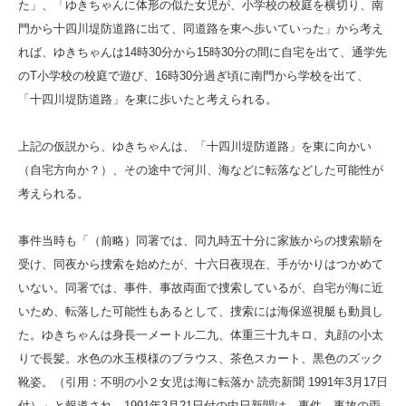
た」、「ゆきちゃんに体形の似た女児が、小学校の校庭を横切り、南
門から十四川堤防道路に出て、同道路を東へ歩いていった」から考え
れば、ゆきちゃんは14時30分から15時30分の間に自宅を出て、通学先
のT小学校の校庭で遊び、16時30分過ぎ頃に南門から学校を出て、
「十四川堤防道路」を東に歩いたと考えられる。
上記の仮説から、ゆきちゃんは、「十四川堤防道路」を東に向かい
（自宅方向か？）、その途中で河川、海などに転落などした可能性が
考えられる。
事件当時も「（前略）同署では、同九時五十分に家族からの捜索願を
受け、同夜から捜索を始めたが、十六日夜現在、手がかりはつかめて
いない。同署では、事件、事故両面で捜索しているが、自宅が海に近
いため、転落した可能性もあるとして、捜索には海保巡視艇も動員し
た。ゆきちゃんは身長一メートル二九、体重三十九キロ、丸顔の小太
りで長髪。水色の水玉模様のブラウス、茶色スカート、黒色のズック
靴姿。（引用：不明の小２女児は海に転落か 読売新聞 1991年3月17日
付）」と報道され、1991年3月21日付の中日新聞は、事件、事故の両