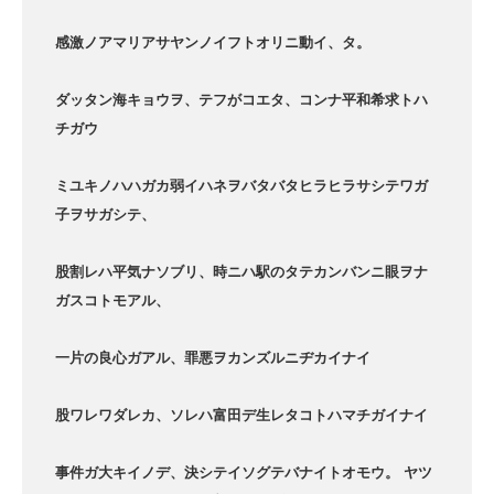
感激ノアマリアサヤンノイフトオリニ動イ、タ。
ダッタン海キョウヲ、テフがコエタ、コンナ平和希求トハ
チガウ
ミユキノハハガカ弱イハネヲバタバタヒラヒラサシテワガ
子ヲサガシテ、
股割レハ平気ナソブリ、時ニハ駅のタテカンバンニ眼ヲナ
ガスコトモアル、
一片の良心ガアル、罪悪ヲカンズルニヂカイナイ
股ワレワダレカ、ソレハ富田デ生レタコトハマチガイナイ
事件ガ大キイノデ、決シテイソグテバナイトオモウ。
ヤツ