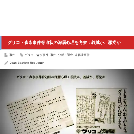
グリコ・森永事件脅迫状の深層心理を考察：義賊か、悪党か
事件
グリコ・森永事件
,
事件
,
分析・調査
,
未解決事件
Jean-Baptiste Roquentin