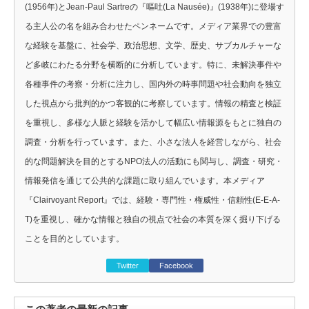
(1956年)とJean-Paul Sartreの『嘔吐(La Nausée)』(1938年)に登場す
る主人公の名を組み合わせたペンネームです。メディア業界での豊富
な経験を基盤に、社会学、政治思想、文学、歴史、サブカルチャーな
ど多岐にわたる分野を横断的に分析しています。特に、未解決事件や
各種事件の考察・分析に注力し、国内外の時事問題や社会動向を独立
した視点から批判的かつ客観的に考察しています。情報の精査と検証
を重視し、多様な人脈と経験を活かして幅広い情報源をもとに独自の
調査・分析を行っています。また、小さな法人を経営しながら、社会
的な問題解決を目的とするNPO法人の活動にも関与し、調査・研究・
情報発信を通じて公共的な課題に取り組んでいます。本メディア
『Clairvoyant Report』では、経験・専門性・権威性・信頼性(E-E-A-
T)を重視し、確かな情報と独自の視点で社会の本質を深く掘り下げる
ことを目的としています。
Twitter
Facebook