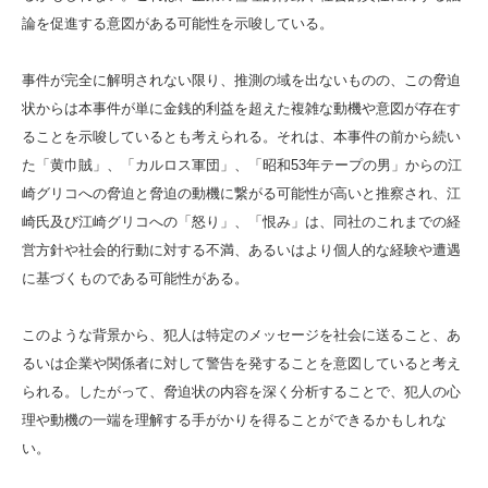
論を促進する意図がある可能性を示唆している。
事件が完全に解明されない限り、推測の域を出ないものの、この脅迫
状からは本事件が単に金銭的利益を超えた複雑な動機や意図が存在す
ることを示唆しているとも考えられる。それは、本事件の前から続い
た「黄巾賊」、「カルロス軍団」、「昭和53年テープの男」からの江
崎グリコへの脅迫と脅迫の動機に繋がる可能性が高いと推察され、江
崎氏及び江崎グリコへの「怒り」、「恨み」は、同社のこれまでの経
営方針や社会的行動に対する不満、あるいはより個人的な経験や遭遇
に基づくものである可能性がある。
このような背景から、犯人は特定のメッセージを社会に送ること、あ
るいは企業や関係者に対して警告を発することを意図していると考え
られる。したがって、脅迫状の内容を深く分析することで、犯人の心
理や動機の一端を理解する手がかりを得ることができるかもしれな
い。