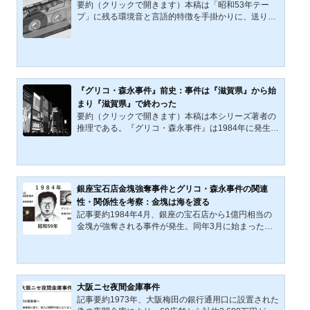
彼らの「日常」と「非日常」が交錯する実像も見えて
要約（クリックで開きます）本稿は「昭和53年テー
くる。公開日：2021年10月26日 / 最終更新日：2026
プ」に残る環境音と言語的特徴を手掛かりに、送り主
年3月6日前稿までの検...
＝「昭和53年テープの男」の人物像と地域性を検証す
る。近江鉄道の走行音とみられる背景音は、滋賀・琵
琶湖東岸への一定の土地鑑を示唆する。公表音声に含
まれる自称経歴から、戦後の混乱期に形成された互助
組織／仲裁の生業の影も浮かぶ。さらにネット上に堆
積した未確認情報を「事実ではなく言説」として整理
『グリコ・森永事件』前史：事件は『滋賀県』から始
し、自己演出や物語化の痕跡を読む。公開日：2021年
まり『滋賀県』で終わった
10月8日 / 最終更新日：2026年3月6日前稿『グリコ・
要約（クリックで開きます）本稿は本シリーズ著者の
森永事件前史：事件...
推理である。『グリコ・森永事件』は1984年に発生し
た出来事の連なりだけではない。本シリーズ著者は事
件以前に残された『昭和53年テープ』と『黄巾族』
を、周縁的な前史ではなく起点として読む。録音の背
景音は地理を示唆し、名乗りは犯人側の自己像を示
す。断片を追加するのではない。配置を組み替え、一
銀座宝石店金塊強奪事件とグリコ・森永事件の関連
本の筋として再構成する。第1回は、その起点を提示
性・関係性を考察：金塊は海を渡る
する。公開日：2021年1月5日 / 最終更新日：2026年3
記事要約1984年4月、銀座の宝石店から1億円相当の
月5日『グリコ・森永事件』は、未解決事件としての
金塊が強奪される事件が発生。同年3月に始まったグ
「情報量」が多い。情報...
リコ・森永事件では「金塊100キロ」が要求された。
両事件の背後に存在する「金の密売ルート」と朝鮮半
島への密輸構造、さらには壱岐島での取引など、金塊
が海を渡った可能性を追いながら、犯人像と北朝鮮と
の関係性も含めて検証する。ご注意：本記事は1984
大阪ニセ夜間金庫事件
（昭和59）年4月19日13時20分頃、東京都中央区銀座
記事要約1973年、大阪梅田の銀行通用口に設置された
で発生した3人組と思しき犯人による宝石店強盗事件