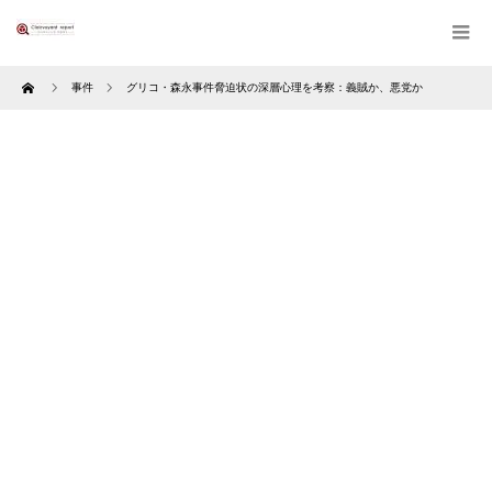
Home
事件
グリコ・森永事件脅迫状の深層心理を考察：義賊か、悪党か