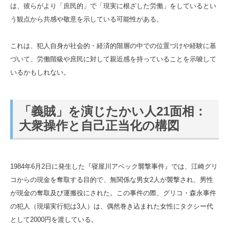
は、彼らがより「庶民的」で「現実に根ざした労働」をしているとい
う観点から共感や敬意を示している可能性がある。
これは、犯人自身が社会的・経済的階層の中での位置づけや経験に基
づいて、労働階級や庶民に対して親近感を持っていることを示唆して
いるかもしれない。
「義賊」を演じたかい人21面相：
大衆操作と自己正当化の構図
1984年6月2日に発生した『寝屋川アベック襲撃事件』では、江崎グリ
コからの現金を奪取する目的で、無関係な男女2人が襲撃され、男性
が現金の奪取及び運搬役にされた。この事件の際、グリコ・森永事件
の犯人（現場実行犯は3人）は、偶然巻き込まれた女性にタクシー代
として2000円を渡している。