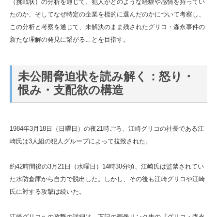
（挑戦状）の分析を通じて、犯人がどのような経験や感情を持ってい
たのか、そしてなぜ特定の企業を標的に選んだのかについて考察し、
この分析と考察を通じて、未解決のまま残されたグリコ・森永事件の
新たな理解の発見に繋がることを目指す。
未公開脅迫状を読み解く：怒り・
恨み・支配欲の構造
1984年3月18日（日曜日）の夜21時ごろ、江崎グリコの社長である江
崎氏は3人組の犯人グループによって拉致された。
約42時間後の3月21日（水曜日）14時30分頃、江崎氏は監禁されてい
た水防倉庫から自力で脱出した。しかし、その後も江崎グリコや江崎
氏に対する攻撃は続いた。
江崎グリコへの攻撃の詳細は、下記の画像リンク先の『グリコ・森永