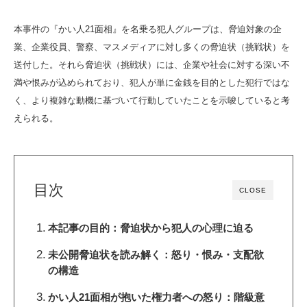
本事件の『かい人21面相』を名乗る犯人グループは、脅迫対象の企
業、企業役員、警察、マスメディアに対し多くの脅迫状（挑戦状）を
送付した。それら脅迫状（挑戦状）には、企業や社会に対する深い不
満や恨みが込められており、犯人が単に金銭を目的とした犯行ではな
く、より複雑な動機に基づいて行動していたことを示唆していると考
えられる。
目次
CLOSE
本記事の目的：脅迫状から犯人の心理に迫る
未公開脅迫状を読み解く：怒り・恨み・支配欲
の構造
かい人21面相が抱いた権力者への怒り：階級意