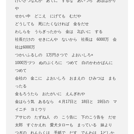
けいさつなんか あてに するな あいつら あほばかり
や
せかい中 どこえ にげても むだや
どうしても 死にたくなければ 金をだせ
わしらを うらぎったから 金は 2ばいに する
社長だけの せきにんや ないから 社長は 6000万 会
社は6000万
つかいふるしの 1万円さつで よおいしろ×
1000万づつ ぬのぶくろに つめて 白のかわかばんに
つめて
会社の 金こに よおいしろ おまえの ひみつは まも
ったる
金もろうたら おたがいに えんぎれや
金はらう気 あるなら ４月17日と 18日と 19日の マ
イニチ ヨミウリ
アサヒの たずね人 の こう告に 下のこう告を だせ
太郎 すぐかえれ 愛犬タローも まっている 妹より
つぎの れんらくは 手紙で だす でんわは 1どしか