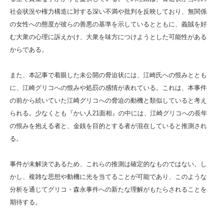
社会状況や権力構造に対する深い不満や批判を反映しており、無関係
の女性への態度が彼らの善悪の基準を示しているとともに、義賊を好
む大衆の心理に訴えかけ、大衆を味方につけようとした可能性がある
からである。
また、本記事で着眼した未公開の脅迫状には、江崎氏への恨みととも
に、江崎グリコへの恨みや処罰の感情が表れている。これは、本事件
の前から続いていた江崎グリコへの脅迫の動機と類似していると考え
られる。少なくとも『かい人21面相』の中には、江崎グリコへの長年
の恨みを抱える者と、金銭を目的とする者が混在していると推測され
る。
事件が未解決であるため、これらの推測は確定的なものではない。し
かし、複雑な思想や動機に光を当てることが可能であり、このような
分析を通じてグリコ・森永事件への新たな理解がもたらされることを
期待する。