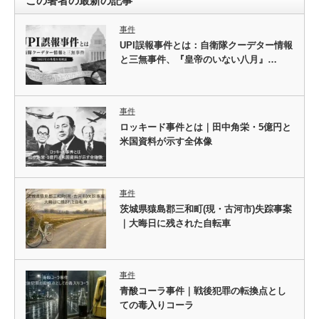
この著者の最新の記事
事件
UPI誤報事件とは：自衛隊クーデター情報
と三無事件、『皇帝のいない八月』…
事件
ロッキード事件とは｜田中角栄・5億円と
米国資料が示す全体像
事件
茨城県猿島郡三和町(現・古河市)失踪事案
｜大晦日に残された自転車
事件
青酸コーラ事件｜戦後犯罪の転換点とし
ての毒入りコーラ