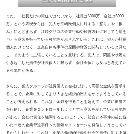
脅迫状で複数回使われた動詞
また、「社長だけの責任ではないから、社長は6000万、会社は6000
万」という表現からは、犯人が江崎氏個人に対する「怒り」や「恨
み」にとどまらず、江崎グリコの企業行動や経営方針に対しても罰を
与える意図を持っている可能性が示されている。これは、犯人が社長
個人だけでなく、企業自体も事件の原因や背景に関与していると見な
し、そのように主張していることを意味する。犯人は、問題や状況を
引き起こした責任が社長個人に限らず、会社全体にも及ぶと考えてい
る可能性がある。
さらに、犯人グループが社長個人と会社に対して高額な金銭を要求す
ることで、企業に対してより大きな経済的圧力をかけようとしている
ことが考えられる。これは、金銭を得ることを超えて、企業に影響力
を行使し、企業をコントロールしようとする意図を示している可能性
がある。会社の責任を強調することによって、社会と本事件の後に続
いた一連の企業脅迫事件への警鐘やメッセージを発信しようとしてい
るかもしれない。これは、企業の倫理的行動や社会的責任に対する議