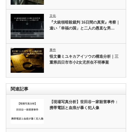
文化
『大統領暗殺裁判 16日間の真実』考察｜
遠い「幸福の国」と二人の愚直な男…
事件
怪文書ミユキカアイソウの構造分析｜三
重県四日市市小2女児所在不明事案
関連記事
【現場写真分析】世田谷一家殺害事件：
携帯電話と血痕が暴く犯人像