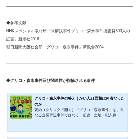
◆参考文献
NHKスペシャル取材班「未解決事件グリコ・森永事件捜査員300人の
証言」新潮社2018.
朝日新聞大阪社会部「グリコ・森永事件」新風舎2004.
◆グリコ・森永事件及び関連性が指摘される事件
グリコ・森永事件の答え｜かい人21面相は何者だった
のか
要約（クリックで開く）『グリコ・森永事件』を、単
なる企業脅迫事件ではなく、前史・土地・犯人像・脅
迫状・時代背景の連関から読み直す総合整理記事であ
る。『昭和53年テープ』『黄巾賊』『滋賀県』、周到
な準備、複数の目撃証言、無線交信、国外へ伸びる線
を配置し直すことで、事件の輪郭を再構成する。犯人