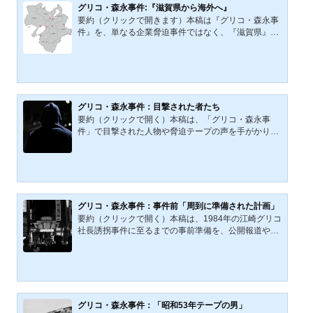
を単なる悪党としてではなく、時代と社会の暗部が人
グリコ・森永事件:『滋賀県から海外へ』
間の形を取って現れた存在として捉え、迷宮入り事件
要約（クリックで開きます）本稿は『グリコ・森永事
の深層に迫る。公開日：2022年8月4日 / 最終更新日：
件』を、単なる企業脅迫事件ではなく、『滋賀県』を
2026年3月7日著者は、「事件」を単独の異常事象と
起点とする土地・人物・文書・時代の連関から再考す
しては見ない。「事...
るものである。『昭和53年テープ』、現金受取現場、
脅迫状の文体、『キツネ目の男』、無線交信、そして
国外へ伸びる線を手がかりに、犯人像・結束・目的を
検討した。その先に浮かぶのは、1984年という一点に
閉じない、戦前・戦中・戦後の日本史のなかで語られ
グリコ・森永事件：目撃された者たち
ずに残された領域である。公開日：2021年12月13日 /
要約（クリックで開く）本稿は、「グリコ・森永事
最終更新日：2026年3月7日戦後日本の犯罪史に残る
件」で目撃された人物や脅迫テープの声を手がかり
『グリコ・森永事件...
に、犯人グループの人数と構成を再検討するものであ
る。従来の「7人説」に対し、女児や複数の男児の存
在、40歳前後の女性、ハウス食品脅迫事件で目撃され
た複数の男たちを整理すると、犯行グループは最小8
人、最大10人規模であった可能性が浮かぶ。年代・性
別が入り混じる異質な集団像と、滋賀県との接点にも
グリコ・森永事件：事件前「周到に準備された計画」
注目し、その輪郭を探る。公開日：2021年11月17日 /
要約（クリックで開く）本稿は、1984年の江崎グリコ
最終更新日：2026年3月7日『グリコ・森永事件』の
社長誘拐事件に至るまでの事前準備を、公開報道や捜
犯人グループは、いったい...
査記録をもとに再構成するものである。住民票の取
得、現地での下見、無線傍受機やタイプライターの調
達、偽装工作、監禁・誘拐用資材の現地購入などを整
理すると、犯人グループは突発的な実行犯ではなく、
長期潜伏・広域移動・高度な情報収集能力を備えた組
織的集団として浮かび上がる。遺留品の分析からは、
グリコ・森永事件：「昭和53年テープの男」