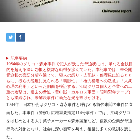
記事要約
1984年のグリコ・森永事件で犯人が残した脅迫状には、単なる金銭目
的を超える深い怨恨と複雑な動機が滲んでいた。本記事では、未公開
脅迫状の言語分析を通じて、犯人の怒り・支配欲・倫理観に迫るとと
もに、彼らの態度に見られる「義賊性」「権力構造への敵意」「大衆
心理の利用」といった側面を検証する。江崎グリコ個人と企業への二
重の攻撃は、過去の脅迫（黄巾賊・カルロス軍団・昭和53年テープ）
とも接続され、未解決事件に新たな光を投げかける。
1984年、日本社会はグリコ・森永事件と呼ばれる前代未聞の事件に直
面した。本事件（警察庁広域重要指定114号事件）では、江崎グリコ
をはじめとする大手菓子メーカーや森永製菓など、複数の企業が脅迫
行為の対象となり、社会に深い衝撃を与え、後世に多くの教訓を残し
た。