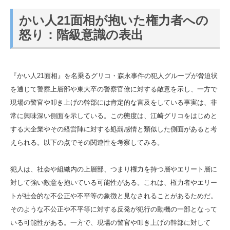
かい人21面相が抱いた権力者への
怒り：階級意識の表出
『かい人21面相』を名乗るグリコ・森永事件の犯人グループが脅迫状
を通じて警察上層部や東大卒の警察官僚に対する敵意を示し、一方で
現場の警官や叩き上げの幹部には肯定的な言及をしている事実は、非
常に興味深い側面を示している。この態度は、江崎グリコをはじめと
する大企業やその経営陣に対する処罰感情と類似した側面があると考
えられる。以下の点でその関連性を考察してみる。
犯人は、社会や組織内の上層部、つまり権力を持つ層やエリート層に
対して強い敵意を抱いている可能性がある。これは、権力者やエリー
トが社会的な不公正や不平等の象徴と見なされることがあるためだ。
そのような不公正や不平等に対する反発が犯行の動機の一部となって
いる可能性がある。一方で、現場の警官や叩き上げの幹部に対して