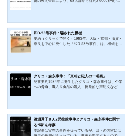
偽の夜間金庫により、68店舗から計約2,600万円が窃
（金塊強奪事件）と同年3月から翌年（1985年）まで
取された前代未聞の詐欺・窃盗事件「大阪ニセ夜間金
続いたグリコ・森永事件との...
庫事件」。犯人は巧妙な偽装金庫と誘導文により顧客
を欺き、現金を奪取。残された精巧な遺留品、兵庫県
内の土地鑑、犯人像、そして関連性が疑われる「大丸
デパート恐喝未遂事件」や「グリコ・森永事件」との
共通点から、知能犯の可能性が指摘されている。知略
和D-53号事件：騙された機械
縦横を働かせ、自分よりも大きな組織などを相手に犯
要約（クリックで開く）1993年、大阪・京都・滋賀・
罪を実行する者がいる。狙いは、国家的な銀行と都市
奈良を中心に発生した「和D-53号事件」は、機械を欺
の死角――そして、巨...
く精巧な偽1万円札による前代未聞の金融犯罪であ
る。犯人は顔を隠した中年男性X。複数の銀行支店で
計478枚を換金し、事件は短期間で広域に拡散した。
警察は紙幣識別機の構造や製版・印刷技術まで捜査し
たが、Xの逮捕には至らず、公訴時効により未解決事
件となった。事件は日本の紙幣制度に大きな衝撃を与
グリコ・森永事件：「真相と犯人の一考察」
え、新たな偽造対策の転機ともなった。1993年、偽の
記事要約1984年に発生したグリコ・森永事件は、企業
1万円札「和D-53号」が大阪・京都・滋賀・奈良の両
への脅迫、毒入り食品の混入、挑発的な声明文など、
替機やATMから相次いで発...
前例のない手口で世間を騒然とさせた未解決事件であ
る。本稿では、指紋未登録の犯人像から始まり、特殊
訓練の痕跡、住民票取得能力、無線交信の存在、さら
には北朝鮮工作員・左翼過激派・暴力団による“混合部
隊”説まで、様々な観点から犯人像と組織的背景に迫
る。大胆かつ緻密な計画性が示すのは、単なる金銭目
渡辺秀子さん2児拉致事件とグリコ・森永事件に関す
的ではなく、政治的・社会的意図を秘めた集団による
る“噂”を考察
計画犯罪であった可能性である。1984年に発生した
本記事は実在の事件を扱っているが、以下の内容には
『グリコ・森永事件...
筆者の推測が含まれている。事実を断定するものでは