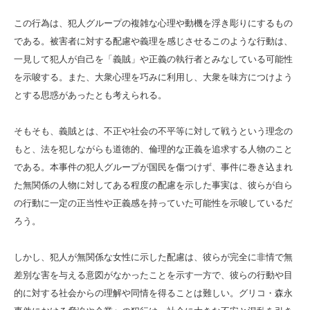
この行為は、犯人グループの複雑な心理や動機を浮き彫りにするもの
である。被害者に対する配慮や義理を感じさせるこのような行動は、
一見して犯人が自己を「義賊」や正義の執行者とみなしている可能性
を示唆する。また、大衆心理を巧みに利用し、大衆を味方につけよう
とする思惑があったとも考えられる。
そもそも、義賊とは、不正や社会の不平等に対して戦うという理念の
もと、法を犯しながらも道徳的、倫理的な正義を追求する人物のこと
である。本事件の犯人グループが国民を傷つけず、事件に巻き込まれ
た無関係の人物に対してある程度の配慮を示した事実は、彼らが自ら
の行動に一定の正当性や正義感を持っていた可能性を示唆しているだ
ろう。
しかし、犯人が無関係な女性に示した配慮は、彼らが完全に非情で無
差別な害を与える意図がなかったことを示す一方で、彼らの行動や目
的に対する社会からの理解や同情を得ることは難しい。グリコ・森永