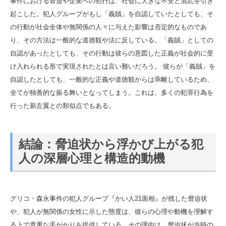
事件における脅迫や企業への犯行は、社会に大きな不安と混乱を引き
起こした。犯人グループがもし「義賊」を自認していたとしても、そ
の行動が社会全体や無関係の人々に与えた影響は否定的なものであ
り、その方法は一般的な道徳観や法に反している。「義賊」としての
自認があったとしても、その行動は彼らの意図した正義が社会的に受
け入れられる形で実現されたとは言い難いだろう。 彼らが「義賊」を
自認したとしても、一般的な正義や道徳観からは乖離しているため、
全てが独善的な振る舞いとなってしまう。これは、多くの犯罪行為を
行った新左翼との類似点でもある。
結論
：脅迫状から浮かび上がる犯
人の深層心理と構造的動機
グリコ・森永事件の犯人グループ『かい人21面相』が残した脅迫状
や、犯人が無関係の女性に示した態度は、彼らの心理や動機を理解す
る上で貴重な手がかりを提供している。その理由は、脅迫状が当時の