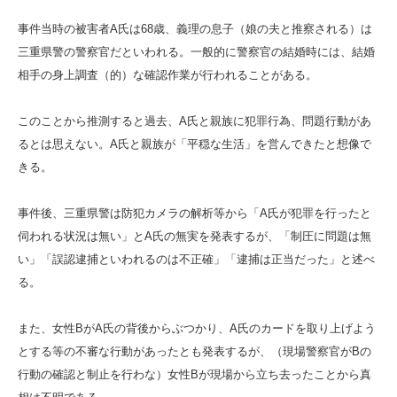
事件当時の被害者A氏は68歳、義理の息子（娘の夫と推察される）は
三重県警の警察官だといわれる。一般的に警察官の結婚時には、結婚
相手の身上調査（的）な確認作業が行われることがある。
このことから推測すると過去、A氏と親族に犯罪行為、問題行動があ
るとは思えない。A氏と親族が「平穏な生活」を営んできたと想像で
きる。
事件後、三重県警は防犯カメラの解析等から「A氏が犯罪を行ったと
伺われる状況は無い」とA氏の無実を発表するが、「制圧に問題は無
い」「誤認逮捕といわれるのは不正確」「逮捕は正当だった」と述べ
る。
また、女性BがA氏の背後からぶつかり、A氏のカードを取り上げよう
とする等の不審な行動があったとも発表するが、（現場警察官がBの
行動の確認と制止を行わな）女性Bが現場から立ち去ったことから真