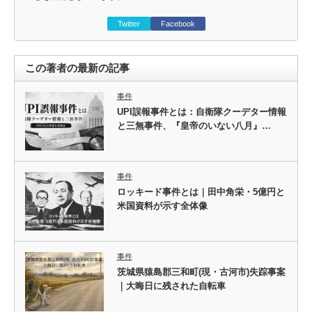
Twitter
Facebook
この著者の最新の記事
事件
UPI誤報事件とは：自衛隊クーデター情報
と三無事件、『皇帝のいない八月』…
事件
ロッキード事件とは｜田中角栄・5億円と
米国資料が示す全体像
事件
茨城県猿島郡三和町(現・古河市)失踪事案
｜大晦日に残された自転車