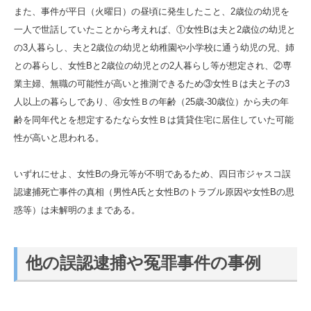
また、事件が平日（火曜日）の昼頃に発生したこと、2歳位の幼児を
一人で世話していたことから考えれば、①女性Bは夫と2歳位の幼児と
の3人暮らし、夫と2歳位の幼児と幼稚園や小学校に通う幼児の兄、姉
との暮らし、女性Bと2歳位の幼児との2人暮らし等が想定され、②専
業主婦、無職の可能性が高いと推測できるため③女性Ｂは夫と子の3
人以上の暮らしであり、④女性Ｂの年齢（25歳-30歳位）から夫の年
齢を同年代とを想定するたなら女性Ｂは賃貸住宅に居住していた可能
性が高いと思われる。
いずれにせよ、女性Bの身元等が不明であるため、四日市ジャスコ誤
認逮捕死亡事件の真相（男性A氏と女性Bのトラブル原因や女性Bの思
惑等）は未解明のままである。
他の誤認逮捕や冤罪事件の事例