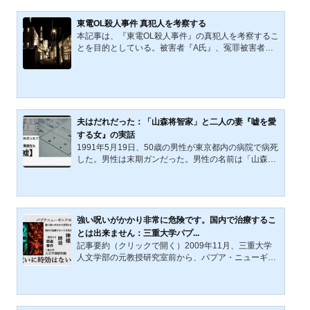
侵入経路、殺害順序、犯行後の長時間滞在、遺留品、
犯人像、捜査の限界を順に整理し、「完全な第三者に
東電OL殺人事件 真犯人を考察する
よる侵入犯」という通説がどこまで妥当なのかを検討
本記事は、『東電OL殺人事件』の真犯人を考察するこ
する。そのうえで、顔見知り説、第三者を介した接点
とを目的としている。被害者『A氏』、冤罪被害者『B
仮説、DNAと移民史の問題を接続し、本事件が未解決
氏』および関係者の氏名は匿名で表記する。事件や関
のまま推移してきた...
係者の匿名化は、被害者を血の通わない「記号」とし
て扱う側面を持ち得る。しかし、本事件は極めて著名
であり、既に多くの研究者やジャーナリストによっ
て、『A氏』および『B氏』の人物像に関する分析・考
察・紹介が行われている。そのため、本記事では『A
夫はだれだった：「山森将智家」と二人の妻『嘘を愛
氏』や『B氏』の個人史に踏み込まず、真犯人の特定
する女』の実話
に関わる要素を中心に検証する。なお、本記事の参
1991年5月19日、50歳の男性が東京都内の病院で病死
考・引用文献については...
した。男性は末期ガンだった。男性の名前は「山森将
智家」の筈だった。けれども男性の名前は「山森将智
家」ではなかった。名前どころか、戸籍記載事項から
勤務先まで全てが嘘（ウソ）だった。真実を欲する妻
を取材した「夫はだれだった」というタイトル記事が
朝日新聞に掲載されたのは、同年の11月のことだっ
強い呪いがかかり非常に危険です。国内で治療するこ
た。「夫はだれだった」の見出しと記事内容は、読み
とは出来ません：三重大学パプ...
手の心を刺激したのだろう。後年、同記事をモチーフ
記事要約（クリックで開く）2009年11月、三重大学
にした小説『嘘を愛する女』（岡部えつ,徳間文庫,201
人文学部の元教授研究室前から、パプア・ニューギニ
7年）が発表され、翌...
アで入手した木製の「神様像」が盗まれた。教授は扉
に「強い呪いがかかり非常に危険。国内で治療できま
せん」と貼り紙を掲示。2015年、新聞報道とともにS
NSで拡散し、呪い・黒魔術・カニバリズムの文化背