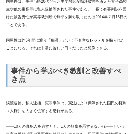
同事件は、事件当時20代だった中学教師が痴漢被害を訴えた女子高校
生や他の乗客等に私人逮捕等された事件である。一審で有罪判決を受
けた被告男性が高等裁判所で無罪を勝ち取ったのは2014年７月15日の
ことである。
同男性は約3年間に渡り「痴漢」という不名誉なレッテルを貼られた
ことになる。それは非常に苦しい日々だったと想像できる。
事件から学ぶべき教訓と改善すべ
き点
誤認逮捕、私人逮捕、冤罪事件は、憲法により保障された国民の権利
（人権）を大きく侵害する恐れがある。
――10人の真犯人を逃すとも、1人の無辜を罰するなかれ――という