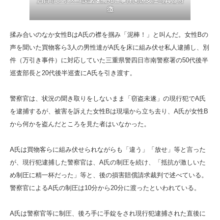
四日市ジャスコ誤認逮捕死亡事件関係女性写真と特
徴
揉み合いのなか女性BはA氏の襟を掴み「泥棒！」と叫んだ。女性Bの
声を聞いた買物客ら3人の男性達がA氏を床に組み伏せ私人逮捕し、別
件（万引き事件）に対応していた三重県警四日市南警察署の50代後半
巡査部長と20代後半巡査にA氏を引き渡す。
警察官は、状況の聞き取りをしないまま「窃盗未遂」の現行犯でA氏
を逮捕するが、被害を訴えた女性Bは現場から立ち去り、A氏が女性B
から何かを盗んだところを見た者はいなかった。
A氏は買物客らに組み伏せられながらも「違う」「放せ」等と言った
が、現行犯逮捕した警察官は、A氏の制圧を続け、「抵抗が激しいた
め制圧に精一杯だった」等と、後の損害賠償請求裁判で述べている。
警察官によるA氏の制圧は10分から20分に渡ったといわれている。
A氏は警察官等に制圧、後ろ手に手錠をされ現行犯逮捕された直後に