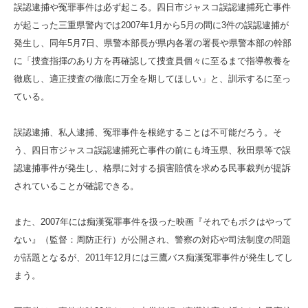
誤認逮捕や冤罪事件は必ず起こる。四日市ジャスコ誤認逮捕死亡事件
が起こった三重県警内では2007年1月から5月の間に3件の誤認逮捕が
発生し、同年5月7日、県警本部長が県内各署の署長や県警本部の幹部
に「捜査指揮のあり方を再確認して捜査員個々に至るまで指導教養を
徹底し、適正捜査の徹底に万全を期してほしい」と、訓示するに至っ
ている。
誤認逮捕、私人逮捕、冤罪事件を根絶することは不可能だろう。そ
う、四日市ジャスコ誤認逮捕死亡事件の前にも埼玉県、秋田県等で誤
認逮捕事件が発生し、格県に対する損害賠償を求める民事裁判が提訴
されていることが確認できる。
また、2007年には痴漢冤罪事件を扱った映画『それでもボクはやって
ない』（監督：周防正行）が公開され、警察の対応や司法制度の問題
が話題となるが、2011年12月には三鷹バス痴漢冤罪事件が発生してし
まう。