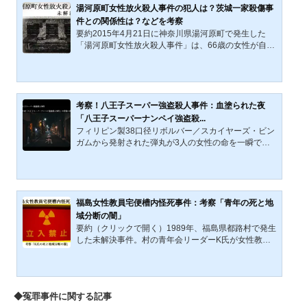
景も注目された。盗まれた像は換金性が低く、動機は
湯河原町女性放火殺人事件の犯人は？茨城一家殺傷事
嫌がらせよりも嗜好性が高いと推察される。事件は20
件との関係性は？などを考察
16年に時効を迎えたが、教授は「呪いに時効はない」
要約2015年4月21日に神奈川県湯河原町で発生した
と語った。2009年11月25日、夕暮れの三重大学構
「湯河原町女性放火殺人事件」は、66歳の女性が自宅
内。人影の途絶えた廊下に、...
寝室で額に刃物を刺された状態で発見され、顔面は判
別困難なほど損傷していたうえ、灯油を撒かれて放火
された極めて残忍な未解決事件である。事件当日未明
には、現場から約300〜350メートル離れた集合住宅
で61歳男性が鉄パイプ状の凶器で襲撃される事件も発
考察！八王子スーパー強盗殺人事件：血塗られた夜
生しており、両事件は動機不明・犯行手口の異常性な
「八王子スーパーナンペイ強盗殺...
どから同一犯の可能性が高いとされる。また、ネット
フィリピン製38口径リボルバー／スカイヤーズ・ビン
上ではこの犯人が2019年の「茨城一家殺傷事件」の被
ガムから発射された弾丸が3人の女性の命を一瞬で奪
告Oと同一人物ではない...
った。最高気温34.2度、平均気温29.4度。南南東から
の風が暑さを身体に巻きつける。付近の公園では夏祭
りが開催されていた。そこには、いつもの平穏な日常
のなかの細やかな非日常があった。人々の平穏な日常
と細やかな非日常の夜を撃ちぬいた八王子スーパー強
福島女性教員宅便槽内怪死事件：考察「青年の死と地
盗殺人事件（八王子スーパーナンペイ強盗殺人事件）
域分断の闇」
の犯人像と背景を推理しながら未解決事件（2023年時
要約（クリックで開く）1989年、福島県都路村で発生
点）が社会に与えた影響や事件などを考察していこ
した未解決事件。村の青年会リーダーK氏が女性教員
う。画像のリンク先は...
宅の便槽内で不可解な死を遂げ、警察は事故死と結論
づけたが、不自然な状況や第三者関与説が残る。背景
には村長選挙や原発推進派と反対派の対立があり、地
域は分断。後に映画『バリゾーゴン』にも描かれ、福
◆冤罪事件に関する記事
島原発事故前史を象徴する事件として記憶されてい