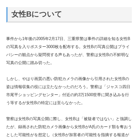
女性Bについて
事件から1年後の2005年2月17日、三重県警は事件の詳細を知る女性B
の写真を入りポスター3000枚を配布する。女性Bの写真公開はプライ
バシーの観点から疑問視する声もあったが、警察は女性Bの不鮮明な
写真の公開に踏み切った。
しかし、やはり画質の悪い防犯カメラの画像から引用された女性Bの
姿は情報収集の役には立たなかったのだろう。警察は「ジャスコ四日
市尾平ショッピングセンター」付近の約3万1500世帯に聞き込みを行
う等するが女性Bの特定には至らなかった。
警察は女性Bの写真公開に際し、女性Bは「被疑者ではない」と強調し
たが、録画された防犯カメラ画像から女性BがA氏のカード類を奪おう
とした可能性がを想定し（女性Bが加害者の可能性を指摘する報道が