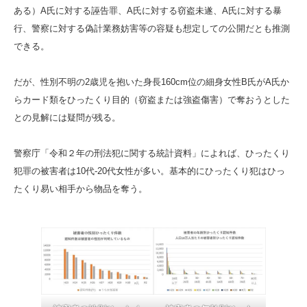
ある）A氏に対する誣告罪、A氏に対する窃盗未遂、A氏に対する暴
行、警察に対する偽計業務妨害等の容疑も想定しての公開だとも推測
できる。
だが、性別不明の2歳児を抱いた身長160cm位の細身女性B氏がA氏か
らカード類をひったくり目的（窃盗または強盗傷害）で奪おうとした
との見解には疑問が残る。
警察庁「令和２年の刑法犯に関する統計資料」によれば、ひったくり
犯罪の被害者は10代-20代女性が多い。基本的にひったくり犯はひっ
たくり易い相手から物品を奪う。