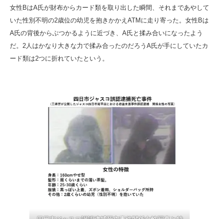
女性BはA氏が財布からカード類を取り出した瞬間、それまであやして
いた性別不明の2歳位の幼児を抱きかかえATMに走り寄った。女性Bは
A氏の背後からぶつかるように近づき、A氏と揉み合いになったよう
だ。2人はかなり大きな力で揉み合ったのだろうA氏が手にしていたカ
ード類は2つに折れていたという。