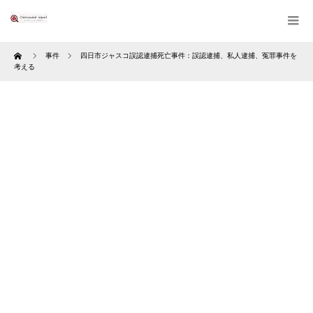
Home
事件
四日市ジャスコ誤認逮捕死亡事件：誤認逮捕、私人逮捕、冤罪事件を
考える