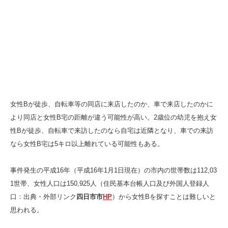
女性Bが徒歩、自転車等の同店に来店したのか、車で来店したのかに
より同店と女性B宅の距離が違う可能性が高い。2歳位の幼児を抱え女
性Bが徒歩、自転車で来訪したのなら自宅は近隣となり、車での来訪
なら女性B宅は5キロ以上離れている可能性もある。
事件発生の平成16年（平成16年1月1日現在）の市内の世帯数は112,03
1世帯、女性人口は150,925人（住民基本台帳人口及び外国人登録人
口：出典・外部リンク
四日市市
HP
）から女性Bを探すことは難しいと
思われる。