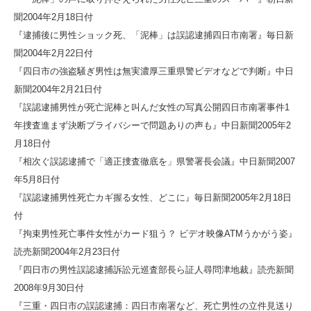
聞2004年2月18日付
『逮捕後に男性ショック死、「泥棒」は誤認逮捕四日市南署』毎日新
聞2004年2月22日付
『四日市の強盗騒ぎ男性は無実濃厚三重県警ビデオなどで判断』中日
新聞2004年2月21日付
『誤認逮捕男性が死亡泥棒と叫んだ女性の写真公開四日市南署事件1
年捜査進まず決断プライバシーで問題ありの声も』中日新聞2005年2
月18日付
『相次ぐ誤認逮捕で「適正捜査徹底を」県警署長会議』中日新聞2007
年5月8日付
『誤認逮捕男性死亡カギ握る女性、どこに』毎日新聞2005年2月18日
付
『拘束男性死亡事件女性がカード狙う？ ビデオ映像ATMうかがう姿』
読売新聞2004年2月23日付
『四日市の男性誤認逮捕訴訟元巡査部長ら証人尋問津地裁』読売新聞
2008年9月30日付
『三重・四日市の誤認逮捕：四日市南署など、死亡男性の立件見送り