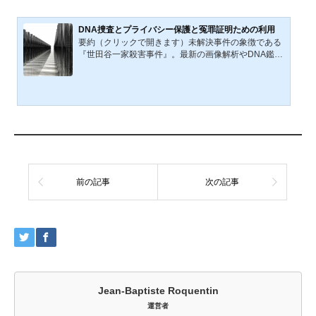
る。福島県田村郡都路村（現在の福島県田村市）―
―。人口わずか3800人（市町村合併時の2005年時点
で約3300人）、過疎地域に指定されたこの小さな山村
DNA捜査とプライバシー保護と冤罪証明ための利用
は、普段は静けさに包まれて...
要約（クリックで開きます）未解決事件の象徴である
『世田谷一家殺害事件』。最新の画像解析やDNA鑑定
技術は停滞していた捜査に「新たな議論」を巻き起こ
している。犯人を追い詰める「攻めの科学捜査」が進
化を遂げる一方、我々は深刻なパラドックスに直面し
ている。それは、捜査に伴うプライバシーの侵害と、
過去の誤判を正すための「守りの権利（DNAアクセス
権）」の未整備だ。本記事では、足利事件や米国の最
新事例「系譜学捜査」を軸に、科学の進歩と個人の尊
厳が共存できる法整備の在り方を多角的に検証する。
止まった時計を動か...
前の記事
次の記事
Jean-Baptiste Roquentin
運営者