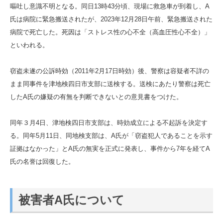
嘔吐し意識不明となる。同日13時43分頃、現場に救急車が到着し、A
氏は病院に緊急搬送されたが、2023年12月28日午前、緊急搬送された
病院で死亡した。死因は「ストレス性の心不全（高血圧性心不全）」
といわれる。
窃盗未遂の公訴時効（2011年2月17日時効）後、警察は容疑者不詳の
まま同事件を津地検四日市支部に送検する。送検にあたり警察は死亡
したA氏の嫌疑の有無を判断できないとの意見書をつけた。
同年３月4日、津地検四日市支部は、時効成立による不起訴を決定す
る。同年5月11日、同地検支部は、A氏が「窃盗犯人であることを示す
証拠はなかった」とA氏の無実を正式に発表し、事件から7年を経てA
氏の名誉は回復した。
被害者A氏について