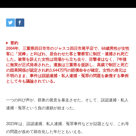
要約
2004年、三重県四日市市のジャスコ四日市尾平店で、68歳男性が女性
客に「泥棒」と叫ばれ、居合わせた客と警察官に制圧・逮捕され死亡
した。被害を訴えた女性は現場から立ち去り、目撃者はなく、7年後
に無実が正式発表された。遺族は三重県を提訴し、高裁で制圧と死亡
の因果関係が認定され約3,644万円の賠償命令が確定。女性の身元は
不明のまま、事件は誤認逮捕・私人逮捕・冤罪の問題を象徴する事例
として今も議論されている。
一つの叫び声が、群衆の善意を暴走させた。そして、誤認逮捕・私人
逮捕・冤罪という負の連鎖が始まった。
2023年は、誤認逮捕、私人逮捕、冤罪事件などが話題となり、これ等
の問題が改めて顕在化した年だともいえる。