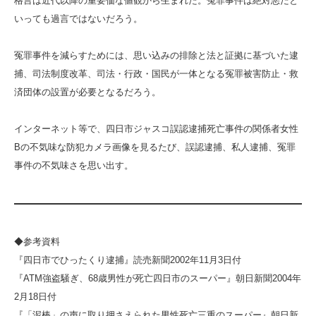
格言は近代以降の重要価な値観から生まれた。冤罪事件は絶対悪だと
いっても過言ではないだろう。
冤罪事件を減らすためには、思い込みの排除と法と証拠に基づいた逮
捕、司法制度改革、司法・行政・国民が一体となる冤罪被害防止・救
済団体の設置が必要となるだろう。
インターネット等で、四日市ジャスコ誤認逮捕死亡事件の関係者女性
Bの不気味な防犯カメラ画像を見るたび、誤認逮捕、私人逮捕、冤罪
事件の不気味さを思い出す。
◆参考資料
『四日市でひったくり逮捕』読売新聞2002年11月3日付
『ATM強盗騒ぎ、68歳男性が死亡四日市のスーパー』朝日新聞2004年
2月18日付
『「泥棒」の声に取り押さえられた男性死亡三重のスーパー』朝日新