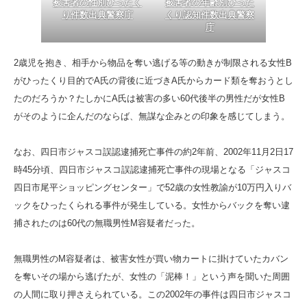
被害者の性別ひったく
被害者の年齢別ひった
り件数出典警察庁
くり認知件数出典警察
庁
2歳児を抱き、相手から物品を奪い逃げる等の動きが制限される女性B
がひったくり目的でA氏の背後に近づきA氏からカード類を奪おうとし
たのだろうか？たしかにA氏は被害の多い60代後半の男性だが女性B
がそのように企んだのならば、無謀な企みとの印象を感じてしまう。
なお、四日市ジャスコ誤認逮捕死亡事件の約2年前、2002年11月2日17
時45分頃、四日市ジャスコ誤認逮捕死亡事件の現場となる「ジャスコ
四日市尾平ショッピングセンター」で52歳の女性教諭が10万円入りバ
ックをひったくられる事件が発生している。女性からバックを奪い逮
捕されたのは60代の無職男性M容疑者だった。
無職男性のM容疑者は、被害女性が買い物カートに掛けていたカバン
を奪いその場から逃げたが、女性の「泥棒！」という声を聞いた周囲
の人間に取り押さえられている。この2002年の事件は四日市ジャスコ