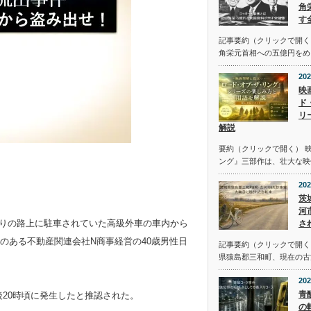
角
す
記事要約（クリックで開く
角栄元首相への五億円をめ
202
映
ド
リ
解説
要約（クリックで開く） 
ング』三部作は、壮大な映
202
茨
河
南通りの路上に駐車されていた高級外車の車内から
さ
のある不動産関連会社N商事経営の40歳男性日
記事要約（クリックで開く） 
県猿島郡三和町、現在の古
202
青
後20時頃に発生したと推認された。
の