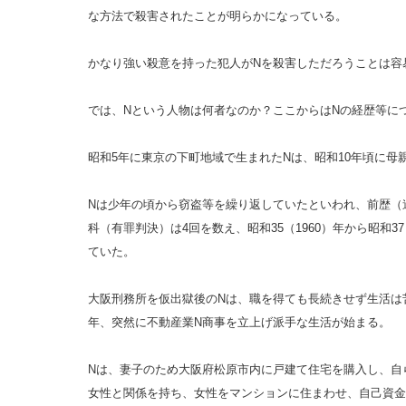
な方法で殺害されたことが明らかになっている。
かなり強い殺意を持った犯人がNを殺害しただろうことは容
では、Nという人物は何者なのか？ここからはNの経歴等に
昭和5年に東京の下町地域で生まれたNは、昭和10年頃に母
Nは少年の頃から窃盗等を繰り返していたといわれ、前歴（
科（有罪判決）は4回を数え、昭和35（1960）年から昭和37
ていた。
大阪刑務所を仮出獄後のNは、職を得ても長続きせず生活は苦
年、突然に不動産業N商事を立上げ派手な生活が始まる。
Nは、妻子のため大阪府松原市内に戸建て住宅を購入し、自
女性と関係を持ち、女性をマンションに住まわせ、自己資金