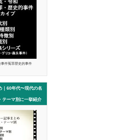
決事件冤罪歴史的事件
め｜60年代〜現代の名
・テーマ別に一挙紹介