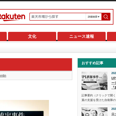
文化
ニュース速報
おすすめ記事
202
entin
U
ー
『
記事要約（クリックで開く） 
翼の支援を受けた自衛隊の
202
ロ