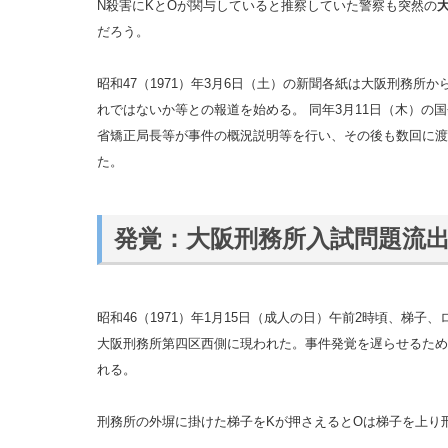
N殺害にKとOが関与していると推察していた警察も突然の
だろう。
昭和47（1971）年3月6日（土）の新聞各紙は大阪刑務所
れではないか等との報道を始める。 同年3月11日（木）の
省矯正局長等が事件の概況説明等を行い、その後も数回に渡
た。
発覚：大阪刑務所入試問題流
昭和46（1971）年1月15日（成人の日）午前2時頃、梯
大阪刑務所第四区西側に現われた。事件発覚を遅らせるため
れる。
刑務所の外塀に掛けた梯子をKが押さえるとOは梯子を上り