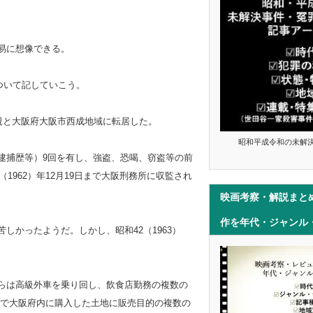
易に想像できる。
ついて記していこう。
親と大阪府大阪市西成地域に転居した。
昭和平成令和の未解
逮捕歴等）9回を有し、強盗、恐喝、窃盗等の前
（1962）年12月19日まで大阪刑務所に収監され
映画考察・解説まと
作を年代・ジャンル
しかったようだ。しかし、昭和42（1963）
らは高級外車を乗り回し、飲食店勤務の複数の
で大阪府内に購入した土地に販売目的の複数の