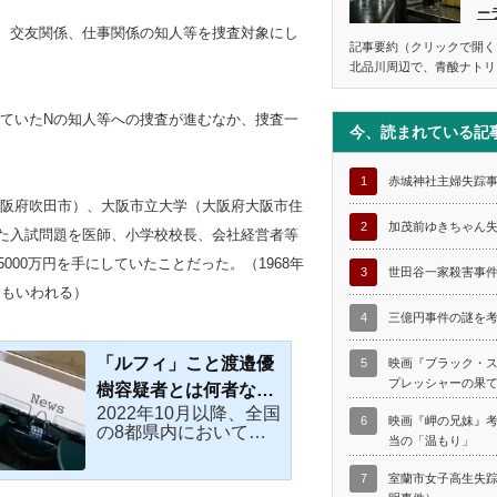
ー
、交友関係、仕事関係の知人等を捜査対象にし
記事要約（クリックで開く
北品川周辺で、青酸ナトリ
ていたNの知人等への捜査が進むなか、捜査一
今、読まれている記
1
赤城神社主婦失踪
阪府吹田市）、大阪市立大学（大阪府大阪市住
2
加茂前ゆきちゃん
た入試問題を医師、小学校校長、会社経営者等
5000万円を手にしていたことだった。（1968年
3
世田谷一家殺害事
ともいわれる）
4
三億円事件の謎を
「ルフィ」こと渡邉優
5
映画『ブラック・
プレッシャーの果
樹容疑者とは何者なの
2022年10月以降、全国
か？
6
映画『岬の兄妹』
の8都県内において、
当の「温もり」
同一グループの犯行の
可能性が疑われる14件
7
室蘭市女子高生失
の強盗事件が発生し、