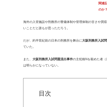
関連
のか
海外の入管施設や刑務所の警備体制や管理体制の甘さや買収
いことだと誰もが思っただろう。
だが、約半世紀前の日本の刑務所を舞台に
大阪刑務所入試問
ていた。
また、
大阪刑務所入試問題流出事件
の主犯格Nを殺めた者（
は明らかになっていない。
目次