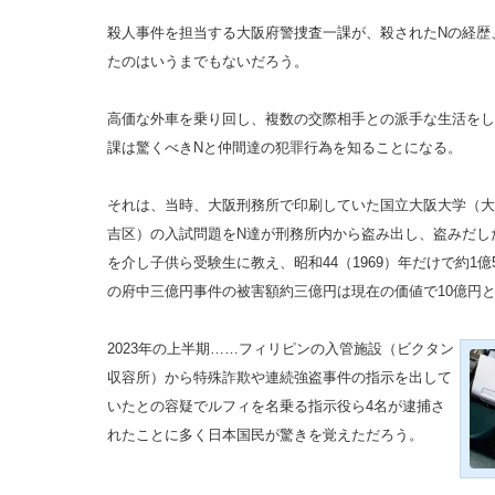
殺人事件を担当する大阪府警捜査一課が、殺されたNの経歴
たのはいうまでもないだろう。
高価な外車を乗り回し、複数の交際相手との派手な生活をし
課は驚くべきNと仲間達の犯罪行為を知ることになる。
それは、当時、大阪刑務所で印刷していた国立大阪大学（大
吉区）の入試問題をN達が刑務所内から盗み出し、盗みだし
を介し子供ら受験生に教え、昭和44（1969）年だけで約1億
の府中三億円事件の被害額約三億円は現在の価値で10億円
2023年の上半期……フィリピンの入管施設（ビクタン
収容所）から特殊詐欺や連続強盗事件の指示を出して
いたとの容疑でルフィを名乗る指示役ら4名が逮捕さ
れたことに多く日本国民が驚きを覚えただろう。