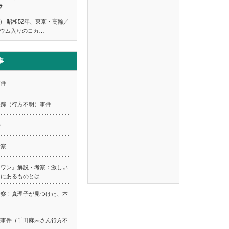
ラ
） 昭和52年、東京・高輪／
ウム入りのコカ…
事
事件
失踪（行方不明）事件
件
考察
スワン』解説・考察：激しい
てにあるものとは
考察！真理子が見つけた、本
踪事件（千田麻未さん行方不