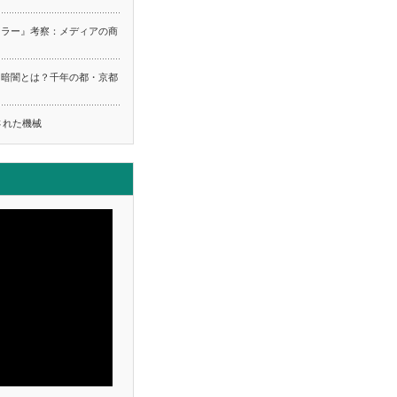
ーラー』考察：メディアの商
る暗闇とは？千年の都・京都
ち
された機械