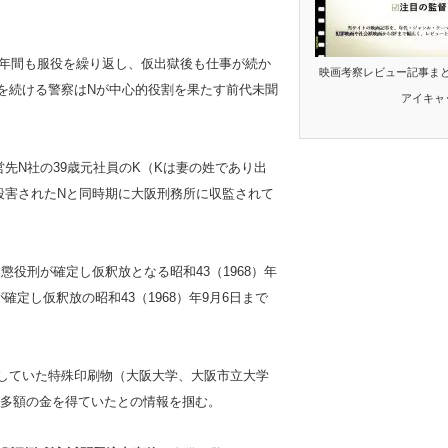
1年間も服役を繰り返し、仮出獄後も仕事が続か
映画考察レビュー記事ま
を続ける警察はNが中心的役割を果たす前代未聞
アイキャ
先N社の39歳元社員のK（Kは妻の姓であり出
殺害されたNと同時期に大阪刑務所に収監されて
期懲役刑が確定し仮釈放となる昭和43（1968）年
死が確定し仮釈放の昭和43（1968）年9月6日まで
刷していた特殊印刷物（大阪大学、大阪市立大学
多額の金を得ていたとの情報を掴む。