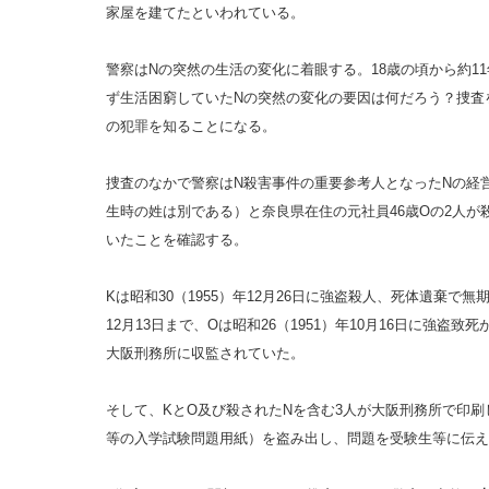
家屋を建てたといわれている。
警察はNの突然の生活の変化に着眼する。18歳の頃から約1
ず生活困窮していたNの突然の変化の要因は何だろう？捜査
の犯罪を知ることになる。
捜査のなかで警察はN殺害事件の重要参考人となったNの経営
生時の姓は別である）と奈良県在住の元社員46歳Oの2人が
いたことを確認する。
Kは昭和30（1955）年12月26日に強盗殺人、死体遺棄で無
12月13日まで、Oは昭和26（1951）年10月16日に強盗致
大阪刑務所に収監されていた。
そして、KとO及び殺されたNを含む3人が大阪刑務所で印
等の入学試験問題用紙）を盗み出し、問題を受験生等に伝え