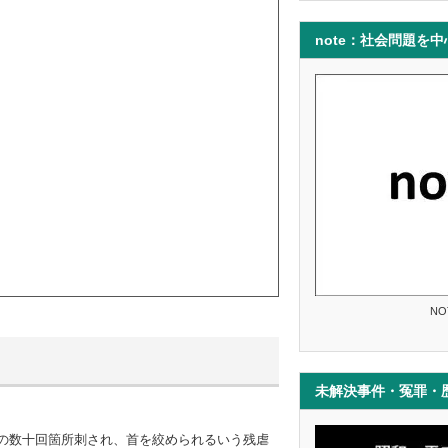
note：社会問題を
る
NO
未解決事件・冤罪・
の数十回箇所刺され、首を絞められるいう残虐