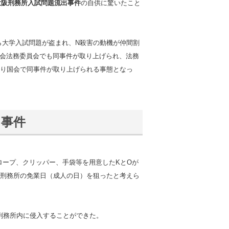
大阪刑務所入試問題流出事件
の自供に驚いたこと
から大学入試問題が盗まれ、N殺害の動機が仲間割
国会法務委員会でも同事件が取り上げられ、法務
り国会で同事件が取り上げられる事態となっ
出事件
子、ロープ、クリッパー、手袋等を用意したKとOが
刑務所の免業日（成人の日）を狙ったと考えら
刑務所内に侵入することができた。