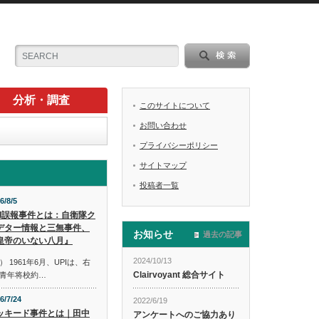
分析・調査
このサイトについて
お問い合わせ
プライバシーポリシー
サイトマップ
投稿者一覧
6/8/5
PI誤報事件とは：自衛隊ク
デター情報と三無事件、
お知らせ
過去の記事
皇帝のいない八月』
2024/10/13
1961年6月、UPIは、右
Clairvoyant 総合サイト
青年将校約…
6/7/24
2022/6/19
ッキード事件とは｜田中
アンケートへのご協力あり