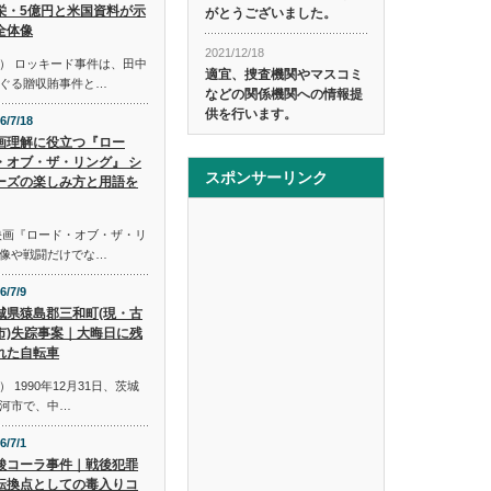
栄・5億円と米国資料が示
がとうございました。
全体像
2021/12/18
） ロッキード事件は、田中
適宜、捜査機関やマスコミ
ぐる贈収賄事件と…
などの関係機関への情報提
供を行います。
6/7/18
画理解に役立つ『ロー
・オブ・ザ・リング』 シ
スポンサーリンク
ーズの楽しみ方と用語を
映画『ロード・オブ・ザ・リ
像や戦闘だけでな…
6/7/9
城県猿島郡三和町(現・古
市)失踪事案｜大晦日に残
れた自転車
1990年12月31日、茨城
河市で、中…
6/7/1
酸コーラ事件｜戦後犯罪
転換点としての毒入りコ