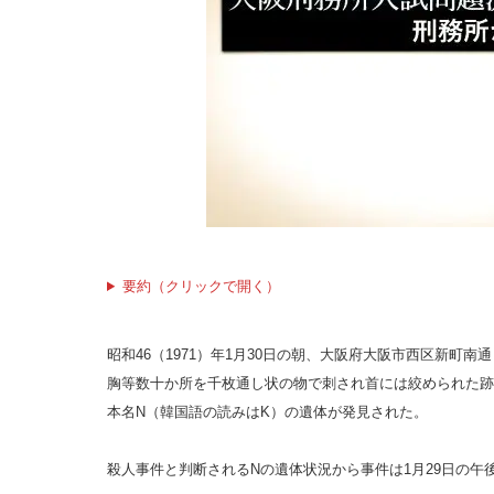
要約（クリックで開く）
昭和46（1971）年1月30日の朝、大阪府大阪市西区新町
胸等数十か所を千枚通し状の物で刺され首には絞められた跡
本名N（韓国語の読みはK）の遺体が発見された。
殺人事件と判断されるNの遺体状況から事件は1月29日の午