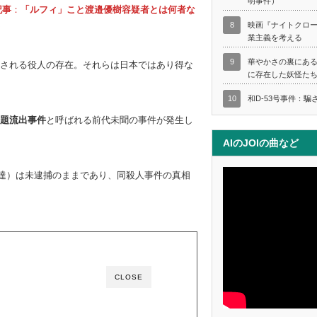
明事件）
「京都、大阪、福岡な
記事
：
「ルフィ」こと渡邉優樹容疑者とは何者な
どの6府県でも昨年以
8
映画『ナイトクロ
？
降、一連の事件との関
業主義を考える
連が疑われる強盗や窃
盗事件などが起きてい
9
華やかさの裏にあ
される役人の存在。それらは日本ではあり得な
るという（引用：連続
に存在した妖怪た
強盗で14都府県警集め
捜査会議 警察庁、首謀
10
和D-53号事件：騙
者検挙を指示 毎日新聞
2023年1月27日配信）
題流出事件
と呼ばれる前代未聞の事件が発生し
一連の連続強盗事件グ
ループの指示役といわ
AIのJOIの曲など
れる「ルフィ」こと渡
邉優樹容疑者とは何者
なのか？渡邉優樹容疑
達）は未逮捕のままであり、同殺人事件の真相
者とともに「過去の特
殊詐欺」に関わる逮捕
状（参考：「ルフィ」
名乗る人物ら４人、フ
ィリピン収容施設...
CLOSE