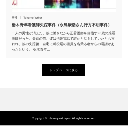
事件
Tokume-Writer
栃木青年看護師失踪事件（永島康浩さん行方不明事件）
一人の男性が消えた。彼は働きながら正看護師を目指す23歳の准看
護師だった。失踪の前、彼は携帯電話で誰かと話をしていたとも言
われ、彼の失踪後、自宅に町役場の職員を名乗る者からの電話があ
ったという。 栃木青年…
トップページに戻る
Copyright ©
clairvoyant report
All rights reserved.