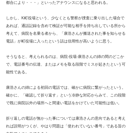
都合により・・・」といったアナウンスになると思われる。
しかし、K町役場という、少なくとも警察が捜査に乗り出した場合で
あれば、通話記録を含めて検証が可能な相手を持ち出している所から
考えて、病院を名乗る者から、「康浩さんが搬送された事を知らせる
電話」が町役場に入ったという話は信用性が高いように思う。
そうなると、考えられるのは、病院-役場-康浩さんの姉の間のどこか
で、電話番号の伝達、またはメモを取る段階でミスが起きたという可
能性である。
康浩さんの姉による初回の電話では、確かに病院に繋がったという。
確かに、「確認して折り返す」という冷静な対応からみて、この段階
で既に病院以外の場所へと間違い電話をかけていた可能性は低い。
折り返しの電話が無かった事については康浩さんの意向であると考え
れば説明がつくが、やはり問題は「使われていない番号」である旨の