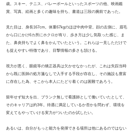
歳。スキー、テニス、バレーボールといったスポーツの他、映画鑑
賞、写真、絵画と多くの趣味を持ち、書道は三段の腕前であった。
見た目は、身長167cm。体重67kgのほぼ中肉中背。顔の左側に、眉毛
から口にかけ6カ所にホクロが有り、歩き方は少し気取った感じ、ま
た、鼻炎持ちでよく鼻をかんでいたという。これらは一見しただけで
も捉えやすい特徴であり、目撃情報の多さも頷ける。
視力が悪く、眼鏡等の矯正器具は欠かせなかったが、これは失踪当時
から既に医師の処方箋なしで入手する手段が存在し、その施設も豊富
に存在した為、そこから本人にたどり着くのは困難であろう。
留年せず短大を出、ブランク無しで看護師として働いていたとして、
そのキャリアは約3年。待遇に満足しているか否かを問わず、環境を
変えてもやっていける実力がついたのか試したい。
あるいは、自分がもっと能力を発揮できる場所は他にあるのではない