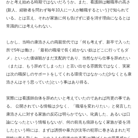
かと考え始める時期ではないだろうか。また、看護師は離職率の高さ
(新人、経験者を問わず毎年10人に一人が離職するという)で知られて
いる。とは言え、それが家族に何も告げずに姿を消す理由になるとは
常識的には考えられない。
しかし、当時の康浩さんの両親世代では「何も考えず、新卒で入った
所で5年は働け」「最初の職場で長く続かない奴はどこに行ってもダ
メ」といった価値観がまだ支配的であり、当然ながら仕事を辞めたい
（または、もう辞めてしまった）と言い出せる雰囲気ではなく、実家
は次の職探しのサポートをしてくれる環境ではなかった(少なくとも康
浩さんはそう思っていた)という事はあり得る。
実際には看護師自体を辞めたいと考えていたのであれば尚更の事であ
る。 公開されている情報は少なく、「職場を変わりたい」と発言した
康浩さんに対する家族の反応は明らかでない。叱責した、あるいは口
論になったという情報もないが、何の前兆も痕跡もなく家族が姿を消
したという時には、まずは誘拐や暴力沙汰等の犯罪に巻き込まれた可