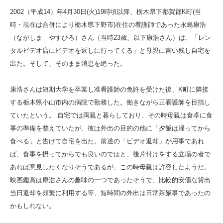
2002（平成14）年4月30日(火)19時頃以降、栃木県下都賀郡K町(当
時・現在は合併により栃木県下野市)在住の看護師であった永島康浩
（ながしま やすひろ）さん（当時23歳、以下康浩さん）は、「レン
タルビデオ店にビデオを返しに行ってくる」と母親に言い残し自宅を
出た。そして、そのまま消息を絶った。
康浩さんは短期大学を卒業し准看護師の免許を受けた後、K町に隣接
する栃木県小山市内の病院で勤務した。働きながら正看護師を目指し
ていたという。 自宅では両親と暮らしており、その時母親は食卓に食
事の準備を整えていたが、彼は外出の目的の他に「夕飯は帰ってから
食べる」と告げて自宅を出た。前述の「ビデオ返却」が用事であれ
ば、食事を摂ってからでも良いのではと、後片付けをする立場の者で
あれば意見したくなりそうであるが、この時母親は許容したようだ。
映画鑑賞は康浩さんの趣味の一つであったそうで、比較的安価な貸出
当日返却を頻繁に利用する等、短時間の外出は日常茶飯事であったの
かもしれない。