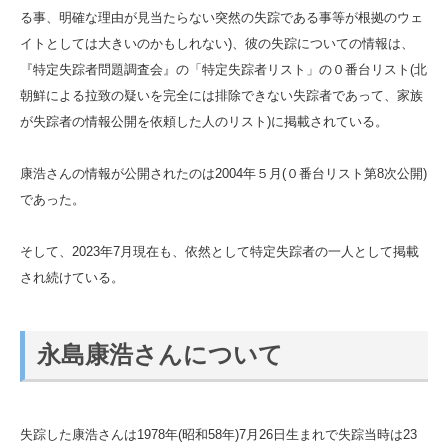
る事、明確な理由が見当たらない突然の失踪である事等が根拠のウェ
イトとしては大きいのかもしれない)、彼の失踪についての情報は、
『特定失踪者問題調査会』の「特定失踪者リスト」の０番台リスト(北
朝鮮による拉致の疑いを完全には排除できない失踪者であって、家族
が失踪者の情報公開を依頼した人のリスト)に掲載されている。
康浩さんの情報が公開されたのは2004年５月(０番台リスト第8次公開)
であった。
そして、2023年7月現在も、依然として特定失踪者の一人として掲載
され続けている。
永島康浩さんについて
失踪した康浩さんは1978年(昭和58年)7月26日生まれで失踪当時は23