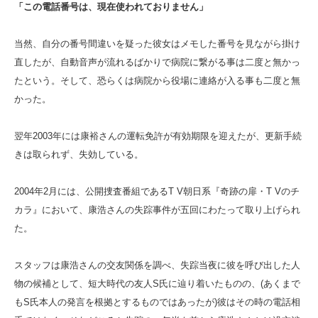
「この電話番号は、現在使われておりません」
当然、自分の番号間違いを疑った彼女はメモした番号を見ながら掛け
直したが、自動音声が流れるばかりで病院に繋がる事は二度と無かっ
たという。そして、恐らくは病院から役場に連絡が入る事も二度と無
かった。
翌年2003年には康裕さんの運転免許が有効期限を迎えたが、更新手続
きは取られず、失効している。
2004年2月には、公開捜査番組であるT V朝日系『奇跡の扉・T Vのチ
カラ』において、康浩さんの失踪事件が五回にわたって取り上げられ
た。
スタッフは康浩さんの交友関係を調べ、失踪当夜に彼を呼び出した人
物の候補として、短大時代の友人S氏に辿り着いたものの、(あくまで
もS氏本人の発言を根拠とするものではあったが)彼はその時の電話相