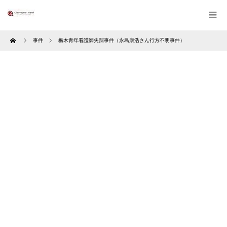
Home
事件
栃木青年看護師失踪事件（永島康浩さん行方不明事件）