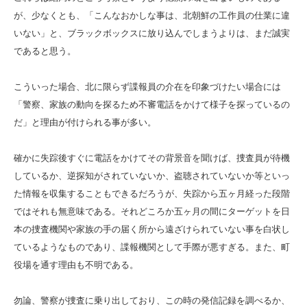
が、少なくとも、「こんなおかしな事は、北朝鮮の工作員の仕業に違
いない」と、ブラックボックスに放り込んでしまうよりは、まだ誠実
であると思う。
こういった場合、北に限らず諜報員の介在を印象づけたい場合には
「警察、家族の動向を探るため不審電話をかけて様子を探っているの
だ」と理由が付けられる事が多い。
確かに失踪後すぐに電話をかけてその背景音を聞けば、捜査員が待機
しているか、逆探知がされていないか、盗聴されていないか等といっ
た情報を収集することもできるだろうが、失踪から五ヶ月経った段階
ではそれも無意味である。それどころか五ヶ月の間にターゲットを日
本の捜査機関や家族の手の届く所から遠ざけられていない事を白状し
ているようなものであり、諜報機関として手際が悪すぎる。また、町
役場を通す理由も不明である。
勿論、警察が捜査に乗り出しており、この時の発信記録を調べるか、