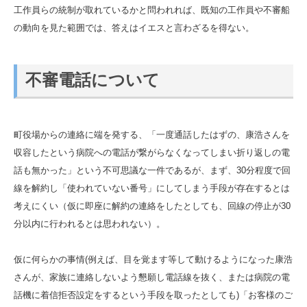
工作員らの統制が取れているかと問われれば、既知の工作員や不審船
の動向を見た範囲では、答えはイエスと言わざるを得ない。
不審電話について
町役場からの連絡に端を発する、「一度通話したはずの、康浩さんを
収容したという病院への電話が繋がらなくなってしまい折り返しの電
話も無かった」という不可思議な一件であるが、まず、30分程度で回
線を解約し「使われていない番号」にしてしまう手段が存在するとは
考えにくい（仮に即座に解約の連絡をしたとしても、回線の停止が30
分以内に行われるとは思われない）。
仮に何らかの事情(例えば、目を覚ます等して動けるようになった康浩
さんが、家族に連絡しないよう懇願し電話線を抜く、または病院の電
話機に着信拒否設定をするという手段を取ったとしても)「お客様のご