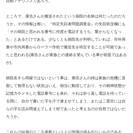
自動アナウンスであろう。
ところで、康浩さんが搬送されたという病院の名称は何だったのだろ
うか。その情報は無い。『特定失踪者問題調査会』の失踪状況欄にも
「その病院と思われる番号に何度か電話するうち、繋がらなくなっ
た」とあるだけである。少なくとも病院名が判明していれば、市外局
番や市内局番からローラー作戦で搬送先を特定することが可能であっ
たと思われる(康浩さんが家族との連絡を望んでいる事が前提ではある
が)。
病院名すら明確ではないという事は、康浩さんの姉は家族の危機に直
面して無理もない状況はいえ、相当に動揺しており、その精神状態が
記憶力やメモした電話番号にも表れ、それは折り返し電話を待ってい
る間に、自分で書いた字を汗で滲ませてしまう、または二度目には自
らの字を読み間違えてしまう程であったと考えるのが自然ではないだ
ろうか。
これらは結局のところ考察というより憶測の域を出ないものである