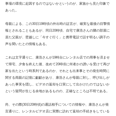
事場の環境に起因するのではないかというのが、家族から見た印象で
あった。
母親による、この30日19時頃の外出時の証言が、確実な最後の目撃情
報とされることもあるが、同日20時頃、自宅で康浩さんの隣の部屋に
居た父親が、壁越しに「今すぐ行く」と携帯電話で話す明るい調子の
声を聞いたとの情報もある。
これは文字通りに、康浩さんが19時台にレンタル店での用事を済ませ
て帰宅、夕食を終えた後、改めて20時頃に何者かの誘いを受けて再び
家を出たという時系列であるのか、それとも出来事とその発生時間に
関する両親の記憶に齟齬があり、康浩さんが母親に対し、呼び出しが
あった事実を隠し、ビデオの返却を口実にして出かけたのではないか
という疑問が生じる余地があるものの、正確なところは不明である。
尚、その際(30日20時頃)の通話相手についての情報や、康浩さんが発
言通りに、レンタルビデオ店に実際に訪れて返却の手続きをしている