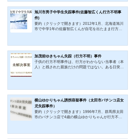
な静かな希望を胸に働いていた。幼い頃から草木と寄
り添ってきた時間が、その眼差しに刻まれている。し
かし、その日の夕暮れはいつもと違っていた。午後六
旭川市男子中学生失踪事件(佐藤智広くん行方不明事
時、同僚に送られ地毛バス停で降りた彼女は、淡々と
件)
した風景のなかへ溶けるように姿を消す。残されたの
要約（クリックで開きます）2012年1月、北海道旭川
は、わずかなICカードの履歴と、帰りを待つ家族の祈
市で中学1年の佐藤智広くんが自宅を出たまま行方不
りだけ。それは、日...
明となった。発端は姉との口論と、翌日の母親とのや
り取りである。失踪当夜の旭川は氷点下14～19度とい
う厳しい寒さで、屋外に長時間とどまれば生命の危険
が高い状況だった。記事は、智広くんの性格や将来
像、家出説の妥当性、警察の捜索範囲、東京での目撃
加茂前ゆきちゃん失踪（行方不明）事件
情報や不可解なSMSの信憑性を整理したうえで、低体
子供の行方不明事件は、行方がわからない当事者（本
温症や事故、第三者による隠匿の可能性まで含めて検
人）と残された親族だけの問題ではない。ある日突
討する。吹雪の町では、怒りも後悔も、やがて雪に呑
然、子供が家庭や学校や地域社会から忽然と消え、友
まれていく。ありふれた...
人・親族の知人・学校・地域・社会全体に大きな衝撃
を与える。残された親族の日常が一瞬で崩壊し、出口
のない不安が心を支配し、暗闇の世界の全てを覆い尽
くす。残された親族は行方不明の子供の安否を心配す
るとともに無事の帰宅を祈り続ける。解決の糸口さえ
横山ゆかりちゃん誘拐容疑事件（太田市パチンコ店女
掴めない事案では行方不明となった「理由だけでも」
児失踪事件）
知りたいと願うだろう。山梨キャンプ場女児失踪事件
要約（クリックで開きます）1996年7月、群馬県太田
（2019年9月21日16時...
市のパチンコ店で4歳の横山ゆかりちゃんが行方不明
となった。事件直前、店内の防犯カメラには、遊技目
的とは思えない不審な男がゆかりちゃんに接近し、親
しげに話しかける姿が映っていた。現場周辺では「白
い車に乗る女児」の目撃証言もあるが、その後の足取