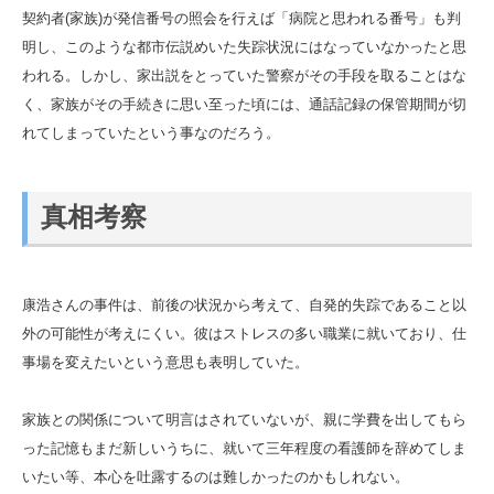
契約者(家族)が発信番号の照会を行えば「病院と思われる番号」も判
明し、このような都市伝説めいた失踪状況にはなっていなかったと思
われる。しかし、家出説をとっていた警察がその手段を取ることはな
く、家族がその手続きに思い至った頃には、通話記録の保管期間が切
れてしまっていたという事なのだろう。
真相考察
康浩さんの事件は、前後の状況から考えて、自発的失踪であること以
外の可能性が考えにくい。彼はストレスの多い職業に就いており、仕
事場を変えたいという意思も表明していた。
家族との関係について明言はされていないが、親に学費を出してもら
った記憶もまだ新しいうちに、就いて三年程度の看護師を辞めてしま
いたい等、本心を吐露するのは難しかったのかもしれない。