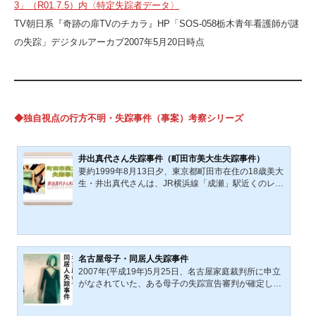
3」（R01.7.5）内〈特定失踪者データ〉
TV朝日系『奇跡の扉TVのチカラ』HP「SOS-058栃木青年看護師が謎
の失踪」デジタルアーカブ2007年5月20日時点
◆独自視点の行方不明・失踪事件（事案）考察シリーズ
井出真代さん失踪事件（町田市美大生失踪事件）
要約1999年8月13日夕、東京都町田市在住の18歳美大
生・井出真代さんは、JR横浜線「成瀬」駅近くのレン
タルビデオ店から出た後、自宅とは逆方向へ向かった
とされ、そのまま行方不明となっている。家庭環境や
学業成績は良好で、所持金・保険証・PHS通話履歴・
通帳の出金状況などを詳細に検証した結果、①本人の
意思による家出の可能性は極めて低、②単独事故とし
ての可能性も説明困難という分析に至る。失踪当日は
名古屋母子・同居人失踪事件
雨天かつ日没近く、足元はサンダルという状況でもあ
2007年(平成19年)5月25日、名古屋家庭裁判所に申立
り、③第三者が関与した犯罪被害の可能性が最も高い
がなされていた、ある母子の失踪宣告審判が確定し
と筆者は結論づけている...
た。 バブル景気と精神世界の探求、グローバル化と東
西冷戦の終結など激変と混沌の1989年の夏に発生した