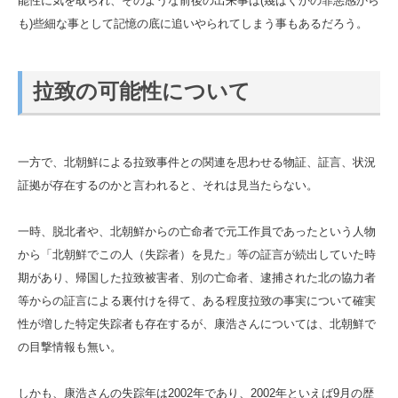
能性に気を取られ、そのような前後の出来事は(幾ばくかの罪悪感から
も)些細な事として記憶の底に追いやられてしまう事もあるだろう。
拉致の可能性について
一方で、北朝鮮による拉致事件との関連を思わせる物証、証言、状況
証拠が存在するのかと言われると、それは見当たらない。
一時、脱北者や、北朝鮮からの亡命者で元工作員であったという人物
から「北朝鮮でこの人（失踪者）を見た」等の証言が続出していた時
期があり、帰国した拉致被害者、別の亡命者、逮捕された北の協力者
等からの証言による裏付けを得て、ある程度拉致の事実について確実
性が増した特定失踪者も存在するが、康浩さんについては、北朝鮮で
の目撃情報も無い。
しかも、康浩さんの失踪年は2002年であり、2002年といえば9月の歴