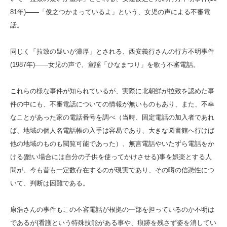
81年)
――
「俊之つかまっているよ」という、女児の声による不審電
話。
同じく「拉致の疑いが濃厚」とされる、西安義行さんの行方不明事件
(1987年)――女児の声で、童謡「ひなまつり」を歌う不審電話。
これらの様な事件が知られているが、実際に北朝鮮が拉致を認めた事
件の中にも、不審電話についての情報が無いものもあり、また、不幸
なことがあった家の電話番号を調べ（当時、固定電話の加入者であれ
ば、地域の個人名電話帳の入手は容易であり、大きな図書館へ行けば
他の地域のものも閲覧可能であった）、無言電話やいたずら電話をか
ける(酷い場合には自分の子供を使ってかけさせる)事を娯楽とする人
間が、今も昔も一定数存在するのが現実であり、その噂の信憑性につ
いて、判断は困難である。
康浩さんの事件もこの不審電話が根拠の一部を担っているのか不明は
であるが(看護という特殊技能がある事や、痕跡を残さず姿を消してい