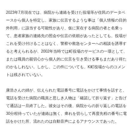
2023年7月現在では、病院から連絡を受けた役場等が住民のデータベ
ースから個人を特定し、家族に伝言するような事は「個人情報の目的
外利用」に該当する可能性があり、仮に実在する病院の者と名乗っ
て、患者家族の連絡先の照会や伝言の依頼があったとしても、役場が
これを受け付けることはなく、警察や救急センターへの相談を誘導す
ると考えられるが、2002年当時では町役場のサービスの一環として、
または職員の親切心から個人的に伝言を引き受ける事もまだあり得た
のかもしれない。しかし、この件についても、K町役場からのコメン
トは残されていない。
康浩さんの姉が、伝えられた電話番号に電話をかけて事情を話すと、
電話を受けた病院の職員と思しき人物は「確認して折り返す」と告げ
て通話は一旦終了した。彼女はその後、病院からの折り返しの電話を
30分程待っていたが連絡は無く、痺れを切らして再度先程の番号に電
話をかけた所、流れたのは自動音声によるアナウンスであった。