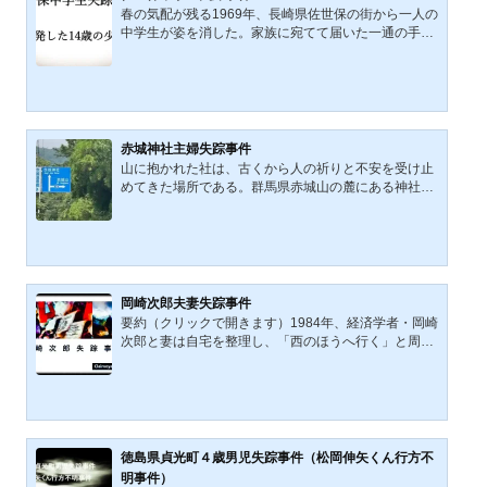
取り巻く情報環境を静かにたどっていく。未解決事件
春の気配が残る1969年、長崎県佐世保の街から一人の
として語り継がれるこの出来事を、記録に基づき改め
中学生が姿を消した。家族に宛てて届いた一通の手
て見つめ直す試みで...
紙。そこに記された言葉は、謝罪とも決意とも読める
曖昧な響きを帯びながら、少年の行方をいまなお深い
霧の中に閉ざしている。事件は当初、現金強奪という
奇妙な証言とともに語られたが、確かな痕跡はほとん
ど残らないまま、年月だけが静かに積み重なっていっ
た。本記事では、当時の新聞報道や証言を手がかり
赤城神社主婦失踪事件
に、失踪当日の経過、不可解な手紙の内容、関係者の
山に抱かれた社は、古くから人の祈りと不安を受け止
証言の揺らぎを辿りながら、この出来事が置かれてい
めてきた場所である。群馬県赤城山の麓にある神社の
た時代背景にも目を向...
境内で、1998年、一人の主婦が忽然と姿を消した。参
拝という日常の行為は、ときに現世と別の時間の境界
に立つ行為でもある。小雨に濡れた石段、賽銭箱に残
された101円、そして帰路へと続くはずだった足取り
は、そこで静かに途切れた。土地には記憶が宿ると言
われる。本記事では、当時の報道や証言を手がかり
岡崎次郎夫妻失踪事件
に、失踪当日の経過と、その後に語られてきた幾つも
要約（クリックで開きます）1984年、経済学者・岡崎
の解釈を丁寧に辿っていく。事件としての輪郭を追う
次郎と妻は自宅を整理し、「西のほうへ行く」と周囲
だけでなく、神社とい...
に告げて旅に出た。伊豆、浜松、京都、岡山、広島な
どを経て、大阪のホテルでの滞在記録を最後に、消息
を絶つ。岡崎氏は自叙伝で繰り返し死を意識し、知人
にも“死出の旅”を語っていた。本記事は、夫妻の足取
り、思想的背景、夫婦関係、大阪との縁を整理し、二
人がどのような決意の末に海へ向かったのかを検討す
徳島県貞光町４歳男児失踪事件（松岡伸矢くん行方不
る。人は時に、失踪ではなく、退出を選ぶ。1984年、
明事件）