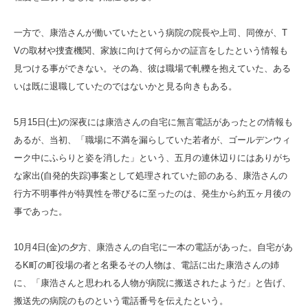
一方で、康浩さんが働いていたという病院の院長や上司、同僚が、T
Vの取材や捜査機関、家族に向けて何らかの証言をしたという情報も
見つける事ができない。その為、彼は職場で軋轢を抱えていた、ある
いは既に退職していたのではないかと見る向きもある。
5月15日(土)の深夜には康浩さんの自宅に無言電話があったとの情報も
あるが、当初、「職場に不満を漏らしていた若者が、ゴールデンウィ
ーク中にふらりと姿を消した」という、五月の連休辺りにはありがち
な家出(自発的失踪)事案として処理されていた節のある、康浩さんの
行方不明事件が特異性を帯びるに至ったのは、発生から約五ヶ月後の
事であった。
10月4日(金)の夕方、康浩さんの自宅に一本の電話があった。自宅があ
るK町の町役場の者と名乗るその人物は、電話に出た康浩さんの姉
に、「康浩さんと思われる人物が病院に搬送されたようだ」と告げ、
搬送先の病院のものという電話番号を伝えたという。