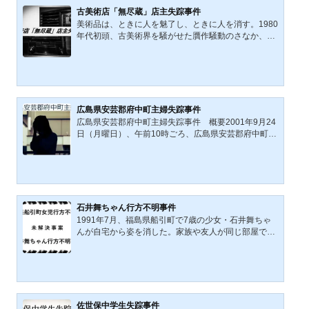
りは途絶えた。本記事は、当日の経過、防犯カメラ映
古美術店「無尽蔵」店主失踪事件
像の意味、「白昼の死角」と呼ばれた現場環境、さら
美術品は、ときに人を魅了し、ときに人を消す。1980
に北関東連続幼女誘拐殺人事件との関連まで視野に入
年代初頭、古美術界を騒がせた贋作騒動のさなか、東
れ、この失踪の輪郭を検討する。夏の昼下がり、パチ
京都豊島区にあった古美術店「無尽蔵」の店主Nは、
ンコ店の光と騒音の...
まるで煙のように姿を消した。名は噂として流れ、断
片的な証言だけが残り、やがて事件は「遺体なき殺
人」として語られることになる。誰が彼を知り、誰が
彼を語ったのか。本記事は、当時の報道や証言の断片
を拾い集めながら、古美術の世界に漂っていた時代の
広島県安芸郡府中町主婦失踪事件
空気と、一人の男の失踪をめぐる物語を静かに辿って
広島県安芸郡府中町主婦失踪事件 概要2001年9月24
いく。真実と虚構の境界が揺らぐなかで、消えた店主
日（月曜日）、午前10時ごろ、広島県安芸郡府中町青
の輪郭を、いま一度浮...
崎の、賃貸マンション3階に住む主婦N・Tさん(当時5
0歳・以下N子さん)は、友人Aさんからの電話を受け
た。その用件は昼食への誘いであった。N子さんはそ
の時期、マンションの一室に一人で暮らしていた。知
人たちからの印象では、結婚13年目のT夫妻の仲は良
好であったようだが、子供は無く、当時N子さんの夫
石井舞ちゃん行方不明事件
S郎さんは持病などにより入退院を繰り返しており、
1991年7月、福島県船引町で7歳の少女・石井舞ちゃ
この頃も労災による指のケガで入院中であった。N子
んが自宅から姿を消した。家族や友人が同じ部屋で眠
さん自身も心臓病等いくつか...
っていたにもかかわらず、外部侵入の決定的な痕跡は
見つからず、事件は発生当初から多くの疑問を残して
いる。内部事情を知る人物の関与が取り沙汰される一
方で、確定的な結論には至らないまま、長い年月が過
ぎた。本記事では、当時の報道や公開情報を整理しな
がら、失踪当夜の状況、関係者の証言、そして事件を
佐世保中学生失踪事件