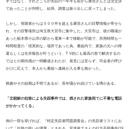
手ではなく、それどころか失踪の一年半も前から康浩さんとは没交渉
であったことが判明し、結局、調査は振り出しに戻ってしまった。
しかし、視聴者からは５００件を超える康浩さんの目撃情報が寄せら
れ、その目撃場所は埼玉県大宮市に集中した。大宮市は、彼の職場が
あった栃木県小山市の駅から電車一本で移動が可能で、所用時間も一
時間程度の「現実的な」場所であった為、番組内で、家族の元への帰
還もしくは生存報告が叶うという、T V的にも最高の形で解決するの
ではとの期待感が一時醸成されたが、発見には至らず、司会者の呼び
かけに応えて、本人から番組へ連絡が入る事も無かった。
根拠やその始期は不明であるが、長年囁かれ続けている噂がある。
「北朝鮮の拉致による失踪事件では、残された家族宛てに不審な電話
がかかってくる」
例の一部を挙げれば、『特定失踪者問題調査会』の失踪者リストにお
いて「拉致の疑いが濃厚」とされる、安達俊之さんの行方不明事件(19