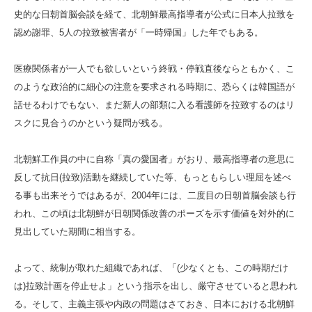
史的な日朝首脳会談を経て、北朝鮮最高指導者が公式に日本人拉致を
認め謝罪、5人の拉致被害者が「一時帰国」した年でもある。
医療関係者が一人でも欲しいという終戦・停戦直後ならともかく、こ
のような政治的に細心の注意を要求される時期に、恐らくは韓国語が
話せるわけでもない、まだ新人の部類に入る看護師を拉致するのはリ
スクに見合うのかという疑問が残る。
北朝鮮工作員の中に自称「真の愛国者」がおり、最高指導者の意思に
反して抗日(拉致)活動を継続していた等、もっともらしい理屈を述べ
る事も出来そうではあるが、2004年には、二度目の日朝首脳会談も行
われ、この頃は北朝鮮が日朝関係改善のポーズを示す価値を対外的に
見出していた期間に相当する。
よって、統制が取れた組織であれば、「(少なくとも、この時期だけ
は)拉致計画を停止せよ」という指示を出し、厳守させていると思われ
る。そして、主義主張や内政の問題はさておき、日本における北朝鮮