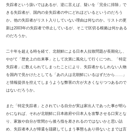
失踪者という扱いではあるが、逆に言えば、疑いを「完全に排除」で
きる失踪者が、国内の全失踪者の中にどれほどいるというのだろう
か。他の失踪者がリスト入りしていない理由は何なのか。リストの更
新は2003年の失踪者で停止しているが、そこで区切る根拠は何かある
のだろうか。
二十年を超える時を経て、北朝鮮による日本人拉致問題が長期化し、
やがて「歴史上の出来事」として次第に風化して行くにつれ、「特定
失踪者」に数えられてしまったことにより、失踪者かもしれない人物
を国内で見かけたとしても「あの人は北朝鮮にいるはずだから……」
と情報提供を控えてしまうような弊害の方が大きくなりつつあるので
はないだろうか。
また「特定失踪者」とされている自分が実は家出人であった事が明ら
かになれば、それが北朝鮮に日本政府や日本人を攻撃させる口実とな
り、家族や自分が世間から後ろ指を差されるのではないかと思い詰
め、失踪者本人が帰還を躊躇してしまう事態もあり得ないとまでは言