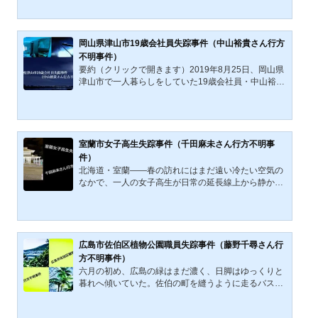
名古屋母子・同居人失踪事件について解説・考察して
いこう。名古屋母子・同居人失踪事件 概要失踪した
母子のうち母親であるS乃さん(失踪当時30歳)と、そ
の息子であるDくん（当時3歳）は、失踪の四年ほど前
岡山県津山市19歳会社員失踪事件（中山裕貴さん行方
の1985年に、S乃さんと国際結婚をしたオランダ人の
不明事件）
夫(Dくんの父親)であるR氏と家族三人で暮らしていた
要約（クリックで開きます）2019年8月25日、岡山県
が、S乃さんはその後約...
津山市で一人暮らしをしていた19歳会社員・中山裕貴
さんは、自宅を出た後、JR新見駅から特急やくもに乗
車する姿を最後に行方不明となった。翌26日は無断欠
勤し、部屋には現金約6万円、預金約80万円、私物や
自転車も残されていた。足取りからは鳥取県日野町の
江尾駅へ向かった可能性が高いが、目的は不明であ
室蘭市女子高生失踪事件（千田麻未さん行方不明事
る。本記事は、移動経路、所持品、交友関係、オンラ
件）
イン上の接点の可能性を整理し、失踪の背景を検討す
北海道・室蘭――春の訪れにはまだ遠い冷たい空気の
る。消えたのではない。呼ばれたのである。そう考え
なかで、一人の女子高生が日常の延長線上から静かに
たほうが、この事件の...
姿を消した。2001年3月、公立高校の休校日。アルバ
イト先での研修へ向かう途中だった千田麻未さんの足
取りは、繁華街のバス停付近で途切れ、その先を示す
確かな痕跡は残されていない。賑わう街のなかで、誰
にも気づかれず人は消えることができるのか。本記事
広島市佐伯区植物公園職員失踪事件（藤野千尋さん行
では、当時の報道や証言を手がかりに、最終目撃情
方不明事件）
報、通話記録、周囲に広がった噂や評価の揺らぎを丁
六月の初め、広島の緑はまだ濃く、日脚はゆっくりと
寧に辿っていく。確かな事実と語り継がれてきた言葉
暮れへ傾いていた。佐伯の町を縫うように走るバス
のあいだに、陽炎のよう...
は、夏の空気を震わせながら植物公園へと向かう。そ
こでは一人の女性が、ベゴニアの葉に宿る水滴のよう