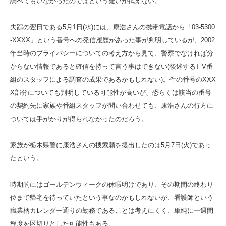
調べてもいなかったのではという疑いが拭えない。
失踪の翌日である5月1日(水)には、康浩さんの携帯電話から「03-5300
-XXXX」という番号への発信履歴があった事が判明しているが、2002
年当時のプライバシーについての考え方から見て、警察でなければ分
からない情報であると確信を持って言う事はできない(後述するT V番
組のスタッフによる調査の成果であるかもしれない)。件の番号のXXX
X部分についても判明している可能性が高いが、恐らくは該当の番号
の契約先に家族や番組スタッフが問い合わせても、康浩さんの行方に
ついては手がかりが得られなかったのだろう。
家族が栃木県警に康浩さんの捜索願を提出したのは5月7日(火)であっ
たという。
時期的にはゴールデンウィークの休暇明けであり、その期間の終わり
位まで帰宅を待っていたという事なのかもしれないが、看護師という
職業柄カレンダー通りの勤務であることは考えにくく、単純に一週間
程度を区切りとした可能性もある。