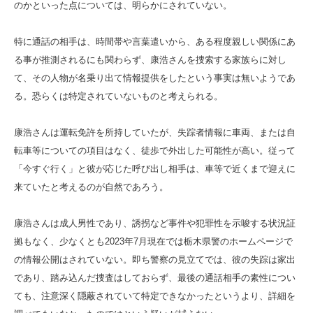
のかといった点については、明らかにされていない。
特に通話の相手は、時間帯や言葉遣いから、ある程度親しい関係にあ
る事が推測されるにも関わらず、康浩さんを捜索する家族らに対し
て、その人物が名乗り出て情報提供をしたという事実は無いようであ
る。恐らくは特定されていないものと考えられる。
康浩さんは運転免許を所持していたが、失踪者情報に車両、または自
転車等についての項目はなく、徒歩で外出した可能性が高い。従って
「今すぐ行く」と彼が応じた呼び出し相手は、車等で近くまで迎えに
来ていたと考えるのが自然であろう。
康浩さんは成人男性であり、誘拐など事件や犯罪性を示唆する状況証
拠もなく、少なくとも2023年7月現在では栃木県警のホームページで
の情報公開はされていない。即ち警察の見立てでは、彼の失踪は家出
であり、踏み込んだ捜査はしておらず、最後の通話相手の素性につい
ても、注意深く隠蔽されていて特定できなかったというより、詳細を