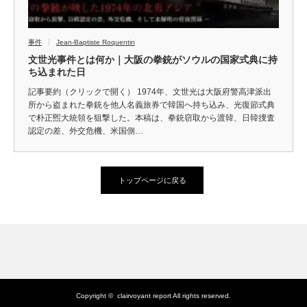
事件
Jean-Baptiste Roquentin
文世光事件とは何か｜大阪の拳銃がソウルの国家式典に持
ち込まれた日
記事要約（クリックで開く） 1974年、文世光は大阪府警高津派出
所から盗まれた拳銃を他人名義旅券で韓国へ持ち込み、光復節式典
で朴正煕大統領を狙撃した。本稿は、拳銃窃取から渡韓、日韓捜査
認定の差、外交危機、米国側…
トップページに戻る
Copyright ©
clairvoyant report
All rights reserved.