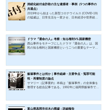
わたって連れ回し、その間、女児の健康や安全への懸
持続化給付金詐欺の主な逮捕者・事例（5つの事件の
念が高まった。幸いにも女児は無事保護され、この事
共通点）
件から多くの教訓が得られた。事件概要2004年5月某
2019年から始まった新型コロナウイルス (COVID-19)
日18時頃、千葉県内に住...
の猛威は、日常生活を一変させ、日本経済や世界経済
に大きな打撃を与えた。2020（令和2）年、日本政府
は新型コロナ感染症により打撃を受けた（受ける）個
人事業主、中小企業などへの緊急的な支援・対応策
「持続化給付金」「家賃支援給付金」などの給付を開
始した。急激に悪化する経済情勢のなか、緊急性が最
ドラマ『運命の人』考察：知る権利VS.国家機密
重要視される「持続化給付金」「家賃支援給付金」な
西山事件をモチーフにしたドラマ『運命の人』は、国
どは、申請・審査が簡略化されたため、不正受給（詐
民の知る権利と国家機密という二つの重要なテーマの
欺事件）が横行した。 経済産業省（中小企業庁）の発
対立を描く社会派ドラマである。これらのテーマは、
表によれば、2023（令...
民主主義社会における透明性及び知る権利の必要性
と、一方で国家の安全を守るために必要とされる秘密
の保持という相反する価値観について考察させるもの
である。この対立は、公共の利益と個々人のプライバ
シー権、国家安全保障の必要性の間のバランスをどの
飯塚事件とは何か｜事件経緯・主要争点・冤罪可能
ように取るかという、普遍的で永続的な問題につなが
性・再審制度の論点
っている。さらに、ドラマ『運命の人』は、権力を追
サマリー（記事要約）本稿は「飯塚事件」の全体像を
求する政治家同士の...
整理する総合記事である。1992年に福岡県飯塚市で発
生した女児二名殺害事件について、事件経緯、裁判で
有罪認定を支えた証拠、白い車をめぐる目撃情報、三
叉路証言の疑問点、死刑執行の是非、そして再審制度
の課題までを通して検討する。 本件は、残虐な未解決
性と、情況証拠を積み上げた死刑確定・執行という二
富山県高岡市伏木の廃墟：詳細報告