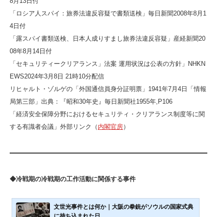
8月13日付
「ロシア人スパイ：旅券法違反容疑で書類送検」毎日新聞2008年8月1
4日付
「露スパイ書類送検、日本人成りすまし旅券法違反容疑」産経新聞20
08年8月14日付
「セキュリティークリアランス」法案 運用状況は公表の方針」NHKN
EWS2024年3月8日 21時10分配信
リヒャルト・ゾルゲの「外国通信員身分証明票」1941年7月4日「情報
局第三部」出典：『昭和30年史』毎日新聞社1955年,P106
「経済安全保障分野におけるセキュリティ・クリアランス制度等に関
する有識者会議」外部リンク（
内閣官房
）
◆冷戦期の冷戦期の工作活動に関係する事件
文世光事件とは何か｜大阪の拳銃がソウルの国家式典
に持ち込まれた日