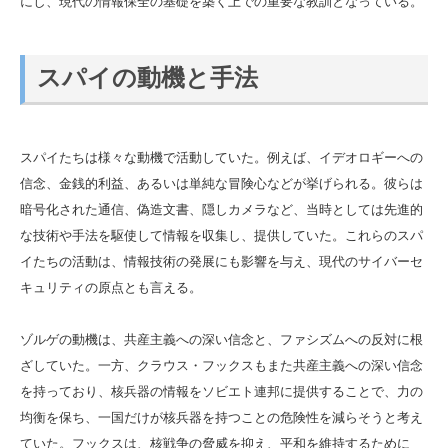
にし、現代の情報保全の基礎を築く上での重要な教訓となっている。
スパイの動機と手法
スパイたちは様々な動機で活動していた。例えば、イデオロギーへの
信念、金銭的利益、あるいは単純な冒険心などが挙げられる。彼らは
暗号化された通信、偽造文書、隠しカメラなど、当時としては先進的
な技術や手法を駆使して情報を収集し、提供していた。これらのスパ
イたちの活動は、情報技術の発展にも影響を与え、現代のサイバーセ
キュリティの原点とも言える。
ゾルゲの動機は、共産主義への深い信念と、ファシズムへの反対に根
ざしていた。一方、クラウス・フックスもまた共産主義への深い信念
を持っており、核兵器の情報をソビエト連邦に提供することで、力の
均衡を保ち、一国だけが核兵器を持つことの危険性を減らそうと考え
ていた。フックスは、核戦争の脅威を抑え、平和を維持するために