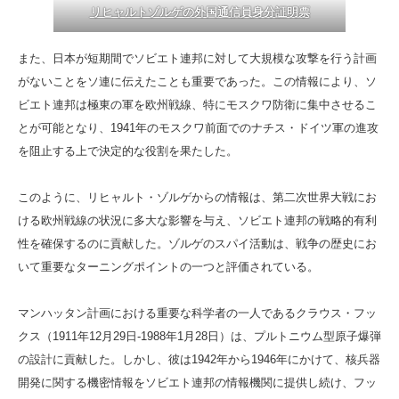
リヒャルトゾルゲの外国通信員身分証明票
また、日本が短期間でソビエト連邦に対して大規模な攻撃を行う計画
がないことをソ連に伝えたことも重要であった。この情報により、ソ
ビエト連邦は極東の軍を欧州戦線、特にモスクワ防衛に集中させるこ
とが可能となり、1941年のモスクワ前面でのナチス・ドイツ軍の進攻
を阻止する上で決定的な役割を果たした。
このように、リヒャルト・ゾルゲからの情報は、第二次世界大戦にお
ける欧州戦線の状況に多大な影響を与え、ソビエト連邦の戦略的有利
性を確保するのに貢献した。ゾルゲのスパイ活動は、戦争の歴史にお
いて重要なターニングポイントの一つと評価されている。
マンハッタン計画における重要な科学者の一人であるクラウス・フッ
クス（1911年12月29日-1988年1月28日）は、プルトニウム型原子爆弾
の設計に貢献した。しかし、彼は1942年から1946年にかけて、核兵器
開発に関する機密情報をソビエト連邦の情報機関に提供し続け、フッ