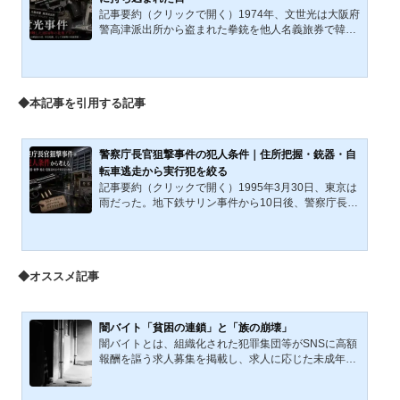
記事要約（クリックで開く）1974年、文世光は大阪府
警高津派出所から盗まれた拳銃を他人名義旅券で韓国
へ持ち込み、光復節式典で朴正煕大統領を狙撃した。
本稿は、拳銃窃取から渡韓、日韓捜査認定の差、外交
危機、米国側の朝鮮半島認識、後年報道までを分けて
検証する。本稿の目的は、文世光事件を、ソウルの光
◆本記事を引用する記事
復節式典で起きた大統領狙撃事件としてだけではな
く、大阪の派出所から盗まれた拳銃がどのような経路
をたどって韓国の国家式典に持ち込まれたのかを、公
開資料に基づいて整理し、検証し、分析することにあ
警察庁長官狙撃事件の犯人条件｜住所把握・銃器・自
る。1974年7月18日、...
転車逃走から実行犯を絞る
記事要約（クリックで開く）1995年3月30日、東京は
雨だった。地下鉄サリン事件から10日後、警察庁長官
だった國松孝次氏は、荒川区南千住の自宅マンション
前で銃撃され、重傷を負った。犯人名は確定されてい
ない。しかし、この犯行は誰にでも可能だったとは言
いにくい。住所把握、生活動線、銃器と弾丸、約20メ
◆オススメ記事
ートルからの射撃、自転車逃走、遺留品。Oグループ
説やN氏説を採否で扱う前に、犯行を成立させた条件
から、この未解決事件の輪郭をたどる。1995年3月30
日（木曜日）の朝、東京は雨だった。コルト・パイソ
闇バイト「貧困の連鎖」と「族の崩壊」
ンから発射されたナイ...
闇バイトとは、組織化された犯罪集団等がSNSに高額
報酬を謳う求人募集を掲載し、求人に応じた未成年者
を含む若年層の男女が組織的犯罪に加担し報酬を得る
ことをいう。求人側が募集文句に「タタキ」「受け」