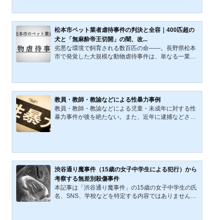
「運び」等の犯罪を匂わせる隠語を使うこともある
が、闇バイト求人の大きな特徴は、「100万円の報
酬」など常識の範囲を超える高額報酬の提示である。
闇バイトに関係する重大事件は、2021年以降、14都
松本市ペット業者虐待事件の判決と全容｜400匹超の
道府県で50件以上（参考：「闇バイト」対策強化へ、
犬と「無麻酔帝王切開」の闇、改...
月内にも省庁横断の閣僚会議…資産情報の流出防止策
劣悪な環境で飼育される数百匹の命――。長野県松本
も検討 読売新聞 2023年３月...
市で発覚した大規模な動物虐待事件は、単なる一業者
の不祥事という枠を超え、日本の動物愛護における
「法の限界」と「社会意識の変容」を鋭く浮き彫りに
した。2021年の改正動物愛護法の施行、そして民間団
体による告発を機に、かつては密室の問題とされてき
た虐待事案が次々と白日の下に晒されている。本稿で
教員・教師・教諭などによる性暴力事例
は、M被告による凄惨な虐待事件の推移を辿るととも
教員・教師・教諭などによる児童・未成年に対する性
に、過去最高を記録した警察の検挙統計や世代間の価
暴力事件が後を絶たない。また、近年に逮捕などされ
値観の乖離を分析する。私たちは今、動物を単なる
た教員・教師・教諭などの加害成人、被害者児童は男
「所有物」から「共生する...
女の性別を問わない。2021年度中に「児童・生徒にセ
クハラ・わいせつ行為で処分された教員は9年連続で2
00人を越えた」、「処分された公立小中高と特別支援
学校、幼稚園の教員は215人」、「被害者やその保護
者が望まないため告発しなかったケースが49件あっ
渋谷通り魔事件（15歳の女子中学生による犯行）から
た」（引用：「児童・生徒にわいせつ行為やセクハ
考察する無差別殺傷事件
ラ…教員215人を処分 21年度 9年連続200人越え
本記事は「渋谷通り魔事件」の15歳の女子中学生の氏
東京新聞2022年12月27日 20...
名、SNS、学校などを特定する内容ではありません。
本記事は頻発する「無差別殺傷事件」に関する考察記
事です。渋谷通り魔事件の概要2022（令和4）年7月2