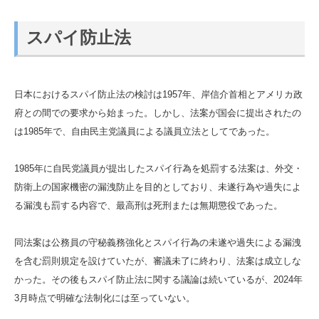
スパイ防止法
日本におけるスパイ防止法の検討は1957年、岸信介首相とアメリカ政
府との間での要求から始まった。しかし、法案が国会に提出されたの
は1985年で、自由民主党議員による議員立法としてであった。
1985年に自民党議員が提出したスパイ行為を処罰する法案は、外交・
防衛上の国家機密の漏洩防止を目的としており、未遂行為や過失によ
る漏洩も罰する内容で、最高刑は死刑または無期懲役であった。
同法案は公務員の守秘義務強化とスパイ行為の未遂や過失による漏洩
を含む罰則規定を設けていたが、審議未了に終わり、法案は成立しな
かった。その後もスパイ防止法に関する議論は続いているが、2024年
3月時点で明確な法制化には至っていない。