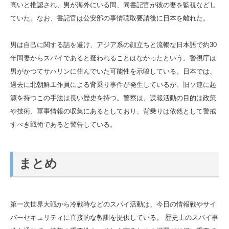
高いと推認され、男が海外にいる間、同書記官が彼の妻を監視などし
ていた。なお、書記官は公安部の事情聴取要請後に日本を離れた。
男は自己に関する話を避け、アジア系の顔立ちと流暢な日本語で約30
年間妻からスパイであると疑われることはなかったという。警視庁は
男がかつてサハリンに住んでいた可能性を示唆している。日本では、
過去に北朝鮮工作員による背乗り事件が発生しているが、旧ソ連に起
源を持つこの手法は長い歴史を持つ。警察は、諜報活動の目的は政策
や技術、軍事情報の収集にあるとしており、背乗りは依然として警戒
すべき戦術であると警告している。
まとめ
第一次世界大戦から冷戦時などのスパイ活動は、今日の情報戦やサイ
バーセキュリティに直接的な教訓を提供している。 歴史上のスパイ事