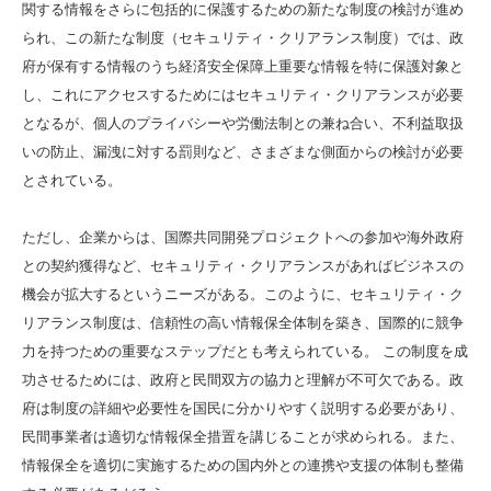
関する情報をさらに包括的に保護するための新たな制度の検討が進め
られ、この新たな制度（セキュリティ・クリアランス制度）では、政
府が保有する情報のうち経済安全保障上重要な情報を特に保護対象と
し、これにアクセスするためにはセキュリティ・クリアランスが必要
となるが、個人のプライバシーや労働法制との兼ね合い、不利益取扱
いの防止、漏洩に対する罰則など、さまざまな側面からの検討が必要
とされている。
ただし、企業からは、国際共同開発プロジェクトへの参加や海外政府
との契約獲得など、セキュリティ・クリアランスがあればビジネスの
機会が拡大するというニーズがある。このように、セキュリティ・ク
リアランス制度は、信頼性の高い情報保全体制を築き、国際的に競争
力を持つための重要なステップだとも考えられている。 この制度を成
功させるためには、政府と民間双方の協力と理解が不可欠である。政
府は制度の詳細や必要性を国民に分かりやすく説明する必要があり、
民間事業者は適切な情報保全措置を講じることが求められる。また、
情報保全を適切に実施するための国内外との連携や支援の体制も整備