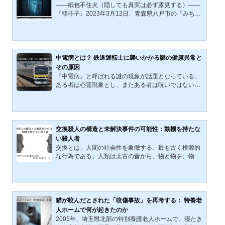
なく、外傷もなかった。遺体は木造2階建ての室内で
――紙包不住火（隠しても真実は必ず露見する）――
見つかり、家は施錠されて...
『韓非子』2023年3月12日、青森県八戸市の『みちの
く記念病院』で発生した殺人事件は、単なる入院患者
間の殺人ではなく、病院の経営者と院長による隠蔽工
作が行われた可能性が指摘されている異例の事件であ
る。本記事では、「隠蔽」という視点から本事件を分
析し、病院が事件を隠蔽しようとした理由、およびそ
中電病とは？ 鉄道運転士に襲いかかる謎の健康異常と
の背景に潜む構造的問題について考察する。事件の経
その原因
緯と発覚の経緯事件の舞台となった『みちのく記念病
『中電病』と呼ばれる謎の現象が話題となっている。
院』は、東京都目黒区中央町に所在する『医療法人杏
ある者は心霊現象とし、またある者は呪いではないか
林会』が運営する医療機...
と考える。さらに、その原因についても、ストレス説
から電磁波攻撃説まで玉石混交の議論が飛び交ってい
る。本記事では、この原因不明の不可解な現象――
『中電病』の謎に迫る。『中電病』とは何か？ 原因と
研究の現状2021年以降、JR東日本の中央・総武線各
交換殺人の構造と未解決事件の可能性：動機を持たな
駅停車（三鷹～千葉間）において、運転士の突発的な
い殺人者
意識障害が頻発している。この現象は、中野電車区
交換とは、人間の社会性を象徴する、最も古く根源的
（現・中野統括センター中野南乗務ユニット）に所属
な行為である。人類は太古の昔から、物と物を、物と
する運転士に限定的に発生...
労働を、物と貨幣を交換してきた。そこには信頼と対
価、そして相互性という倫理が存在していた。だが、
もし交換されるものが「感情」、とりわけ怒りや復讐
心であったならどうだろうか。それが匿名の空間で他
者に受け渡され、実行に移されたとき、「交換殺人」
猫が咬んだとされた「咬傷事故」を再考する： 特養老
という構造が生まれる。動機と実行が断絶し、責任が
人ホームで何が起きたのか
拡散する――この特異な構造は、捜査を著しく困難に
2005年、埼玉県北部の特別養護老人ホームで、寝たき
し、いくつもの未解決事件の背後に密かに潜んでいる