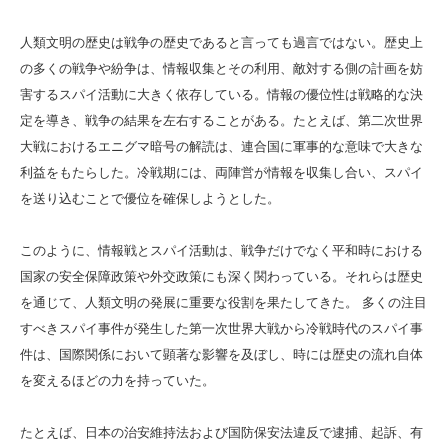
人類文明の歴史は戦争の歴史であると言っても過言ではない。歴史上
の多くの戦争や紛争は、情報収集とその利用、敵対する側の計画を妨
害するスパイ活動に大きく依存している。情報の優位性は戦略的な決
定を導き、戦争の結果を左右することがある。たとえば、第二次世界
大戦におけるエニグマ暗号の解読は、連合国に軍事的な意味で大きな
利益をもたらした。冷戦期には、両陣営が情報を収集し合い、スパイ
を送り込むことで優位を確保しようとした。
このように、情報戦とスパイ活動は、戦争だけでなく平和時における
国家の安全保障政策や外交政策にも深く関わっている。それらは歴史
を通じて、人類文明の発展に重要な役割を果たしてきた。 多くの注目
すべきスパイ事件が発生した第一次世界大戦から冷戦時代のスパイ事
件は、国際関係において顕著な影響を及ぼし、時には歴史の流れ自体
を変えるほどの力を持っていた。
たとえば、日本の治安維持法および国防保安法違反で逮捕、起訴、有