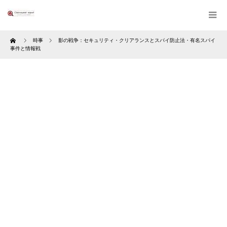
Home
時事
影の戦争：セキュリティ・クリアランスとスパイ防止法・有名スパイ
事件と情報戦