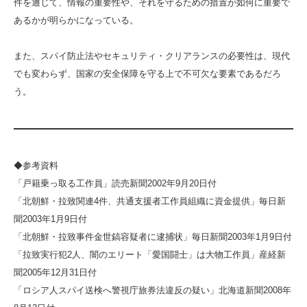
件を通じて、情報の重要性や、それを守るための措置が如何に重要で
あるかが明らかになっている。
また、スパイ防止法やセキュリティ・クリアランスの必要性は、現代
でも変わらず、国家の安全保障を守る上で不可欠な要素であるだろ
う。
◆参考資料
「戸籍乗っ取る工作員」読売新聞2002年9月20日付
「北朝鮮・拉致関連4件、共通支援者工作員組織に資金提供」毎日新
聞2003年1月9日付
「北朝鮮・拉致事件金世鎬容疑者に逮捕状」毎日新聞2003年1月9日付
「拉致実行犯2人、闇のエリート「愛国闘士」は大物工作員」産経新
聞2005年12月31日付
「ロシア人スパイ送検へ警視庁旅券法違反の疑い」北海道新聞2008年