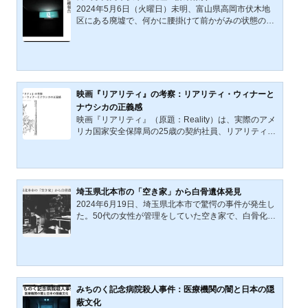
重の重さを抱えている。何が有罪認定の土台となり、
2024年5月6日（火曜日）未明、富山県高岡市伏木地
どこに疑義が残るのか。個別の争点を確認しながら、
区にある廃墟で、何かに腰掛けて前かがみの状態の女
日本の刑事司法が抱える問題を読み直すための基礎資
性の遺体が発見された。警察によると、遺体は上半身
料として再構成し...
裸で、ジーンズを身に着けていたという。この遺体が
発見されたのは、富山県高岡市伏木地域に位置する、
かつて企業の保養施設として使用されていた建物内で
ある。現在、この建物は廃墟となっており、以前から
心霊スポットとして知られている。また、ネット上の
映画『リアリティ』の考察：リアリティ・ウィナーと
廃墟を扱う記事にも登場している。本記事は、同廃墟
ナウシカの正義感
の詳細についての調査記事である。事件概要事件は、
映画『リアリティ』（原題：Reality）は、実際のアメ
2024年5月6日午前0時...
リカ国家安全保障局の25歳の契約社員、リアリティ・
ウィナーによる情報漏洩事件のFBI尋問音声記録をほ
ぼリアルタイムで完全再現するという挑戦的な高評価
を得ている心理スリラーである。日常をSNSに投稿す
る現代の若者であり、日本のサブカルチャーや動物を
愛する彼女が抱えていた「正義」とは何か。その知ら
埼玉県北本市の「空き家」から白骨遺体発見
れざる実像が異常な緊張感をもって事件の真相ととも
2024年6月19日、埼玉県北本市で驚愕の事件が発生し
に明らかにされる。映画『リアリティ』概要2023年に
た。50代の女性が管理をしていた空き家で、白骨化し
公開された本作は、高度に訓練されたFBI捜査官と尋
た2体の遺体を発見したのだ。この空き家は、彼女の
問を受ける25歳の女...
母親の実家であり、長年にわたり手入れが行き届いて
いなかった場所だった。本記事では、事件の概要、現
場の詳細、そしてこの事件が浮き彫りにした空き家問
題について考察する。事件概要2024年6月19日13時
頃、埼玉県北本市の空き家で50代の女性が白骨化した
みちのく記念病院殺人事件：医療機関の闇と日本の隠
2体の遺体を発見し、警察に通報した。遺体は着衣が
蔽文化