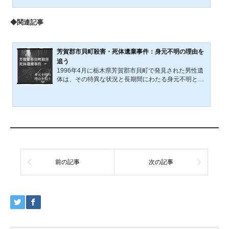
同じ犯罪類型を対象に、同じ時期に集中的に捜査す
る。国外で把握された端緒や関連情報は参加国間で共
◆関連記事
有され、捜索差押えや検挙はそれぞれの法制度に基づ
いて行われる。日本国内では、14歳から72歳までの男
女99人が摘発された。学校、家庭、職場、SNS、ファ
イル共有環境、そして国境を越える共有経路の中で、
芳賀郡市貝町殺害・死体遺棄事件：身元不明の理由を
児童性的搾取画像は流通...
追う
1996年4月に栃木県芳賀郡市貝町で発見された男性遺
体は、その特異な状況と長期間にわたる身元不明とい
う事実から、多くの謎を抱えた未解決事件である。こ
の事件を解明するためには、さまざまな仮説や思考実
験が必要であり、その一つとして、被害者が北朝鮮工
作員を含む外国人であった可能性を考察することは有
意義であろう。この仮説を検討することで、被害者の
身元が長期間不明である理由の新たな可能性が浮かび
上がるかもしれない。 ただし、これはあくまで一つの
仮説に過ぎず、他の可能性と併せて慎重に検討される
べきであることを...
前の記事
次の記事