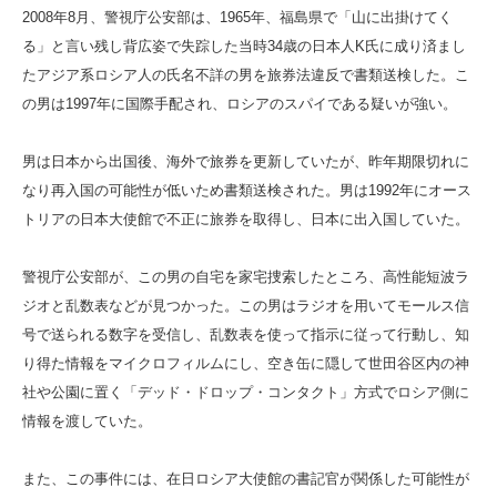
2008年8月、警視庁公安部は、1965年、福島県で「山に出掛けてく
る」と言い残し背広姿で失踪した当時34歳の日本人K氏に成り済まし
たアジア系ロシア人の氏名不詳の男を旅券法違反で書類送検した。こ
の男は1997年に国際手配され、ロシアのスパイである疑いが強い。
男は日本から出国後、海外で旅券を更新していたが、昨年期限切れに
なり再入国の可能性が低いため書類送検された。男は1992年にオース
トリアの日本大使館で不正に旅券を取得し、日本に出入国していた。
警視庁公安部が、この男の自宅を家宅捜索したところ、高性能短波ラ
ジオと乱数表などが見つかった。この男はラジオを用いてモールス信
号で送られる数字を受信し、乱数表を使って指示に従って行動し、知
り得た情報をマイクロフィルムにし、空き缶に隠して世田谷区内の神
社や公園に置く「デッド・ドロップ・コンタクト」方式でロシア側に
情報を渡していた。
また、この事件には、在日ロシア大使館の書記官が関係した可能性が