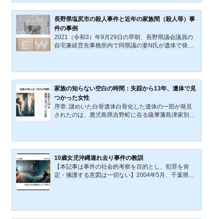
6日、加藤智大死刑囚（39歳）の死刑が執行された。
加藤智大元死刑囚（事件当時25歳）は、2008（平成2
0）年6月8日、休日の（東京都）秋葉原の歩行者天国
長野県塩尻市の殺人事件と近年の家族間（殺人等）事
で発生した無差別殺傷事件「秋葉原無差別殺傷事件
件の事例
（死亡7人、負傷10人）」で現行犯逮捕され、その
2021（令和3）年9月29日の早朝、長野県議会議員の
後、殺人罪などの罪により2015（平成27）年に死刑
自宅兼経営先事務所内で同県議の妻N氏が遺体で発見
が確定していた。それから約一...
された。長野県警は首を絞められた痕跡のある遺体の
状況などから殺人事件の疑いで捜査を進めているとの
報道がなされた。（参考：長野・塩尻 県議の妻変
死 首に絞められたような痕 殺害された疑いで捜
査 NHKニュース2021年9月30日付）事件発生から1
家族の知らない空白の時間：失踪から13年、遺体で見
年以上が過ぎた令和4（2022）年11月29日、現職の長
つかった女性
野県議員丸山大輔容疑者が殺人の容疑で逮捕（逮捕は
序章: 謎めいた白骨遺体白骨化した遺体の一部が発見
2022年11月28日）の報道がなされた。丸山大輔容疑
されたのは、鹿児島県吉野町に在る薩摩藩島津家別邸
者は容疑を否認しているという。...
「仙巌園」付近の山林だった。人為的に埋められたと
思しき白骨化遺体を発見したのは、同園の関係者男性
だった。同男性から通報を受けた警察が遺体の身元特
定、死体遺棄事件（殺人事件も視野に入るだろう）の
捜査を開始したのは、2019年8月13日、旧盆の午後だ
10歳女児沖縄連れ去り事件の教訓
った。事件概要身元不明の一部白骨化した遺体が発見
【本記事は事件の社会的考察を目的とし、犯罪を肯
されてから10日以上が経った2019年8月26日、鹿児島
定・擁護する意図は一切ない】2004年5月、千葉県か
県警は、同遺体の性別、着衣、死亡時期等を発表す
ら沖縄県へと跨がる未成年者誘拐事件が日本全国に衝
る。遺体は、死後1年未...
撃を与えた。この事件は、住所、職業不詳の47歳、A
容疑者によって引き起こされ、単なる犯罪行為にとど
まらず、社会が直面している深刻な問題を浮き彫りに
した。 事件発生時、A容疑者は10歳の女児を8日間に