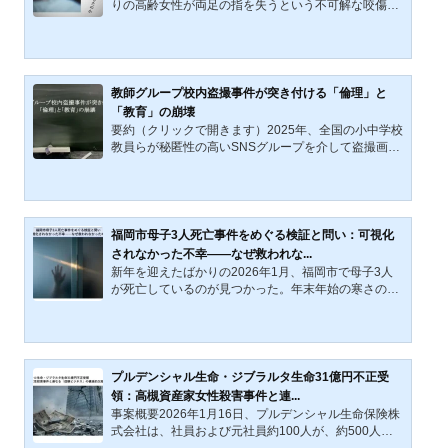
りの高齢女性が両足の指を失うという不可解な咬傷事
可能性がある。 本記...
故が発生した。現場には猫の足跡が残され、口の周り
を血で染めた猫が捕獲されたことで、「猫が噛みちぎ
った」との結論が早々に下された。しかし、この判断
には、動物行動学や法医学の観点から、専門家や動物
愛護団体が強い異論を唱えた。生きた人間に対する猫
教師グループ校内盗撮事件が突き付ける「倫理」と
の攻撃性、生理的特性、そして事故当時の環境条件―
「教育」の崩壊
―あらゆる点において、単純な「猫犯行説」は揺らい
要約（クリックで開きます）2025年、全国の小中学校
でいた。動物は語らない。また、認知症の高齢者は状
教員らが秘匿性の高いSNSグループを介して盗撮画像
況を説明できない。...
を共有していた事件が発覚した。名古屋での逮捕を端
緒に、横浜や北海道へと広がり、複数人が逮捕・起訴
されている。匿名性を利用した組織化は「闇バイト」
にも類似し、教育現場の規範意識の崩壊を示す。政
府・警察・教育委員会は再発防止に乗り出すが、教育
福岡市母子3人死亡事件をめぐる検証と問い：可視化
の本質である「倫理の涵養」と管理強化の狭間で揺れ
されなかった不幸――なぜ救われな...
ている。2025年9月18〜19日、北海道千歳市内の中学
新年を迎えたばかりの2026年1月、福岡市で母子3人
校に勤務する北広島市在住の教員・T容疑者（41）
が死亡しているのが見つかった。年末年始の寒さの中
が、性的姿態撮影処罰法違...
で、人々の幸福や日常が可視化される一方、この3人
の不幸は、なぜ社会の視野からこぼれ落ちていたの
か。事件発覚後、SNS上では「生活保護の申請を却下
されたことが原因で心中に至った」といった趣旨の情
報が急速に拡散した。しかし福岡市は、これらの情報
プルデンシャル生命・ジブラルタ生命31億円不正受
について事実ではないと否定し、2026年1月13日、市
領：高槻資産家女性殺害事件と連...
の公式ホームページおよび公式X（旧Twitter）アカウ
事案概要2026年1月16日、プルデンシャル生命保険株
ント等を通じて、当該投稿に関する発信者情報の開示
式会社は、社員および元社員約100人が、約500人の
請求手続きを進める方針を...
顧客から計約31億4000万円を不適切に受領していた