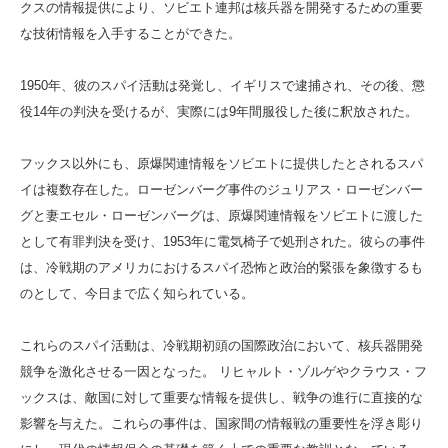
クスの情報提供により、ソビエト連邦は核兵器を開発するための重要
な技術情報を入手することができた。
1950年、彼のスパイ活動は発覚し、イギリスで逮捕され、その後、懲
役14年の判決を受けるが、実際には9年間服役した後に釈放された。
フックス以外にも、原爆関連情報をソビエトに提供したとされるスパ
イは複数存在した。ローゼンバーグ事件のジュリアス・ローゼンバー
グと妻エセル・ローゼンバーグは、原爆関連情報をソビエトに渡した
として有罪判決を受け、1953年に電気椅子で処刑された。彼らの事件
は、冷戦期のアメリカにおけるスパイ恐怖と政治的緊張を象徴するも
のとして、今日まで広く知られている。
これらのスパイ活動は、冷戦期初頭の国際政治において、核兵器開発
競争を激化させる一因となった。 リヒャルト・ゾルゲやクラウス・フ
ックスは、敵国に対して重要な情報を提供し、戦争の進行に直接的な
影響を与えた。これらの事件は、国家間の情報戦の重要性を浮き彫り