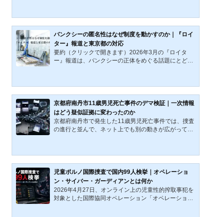
とする調査結果を公表した。同日、グループ会社であ
るジブラルタ生命保険においても、元社員による約58
00万円の金銭不正受領が発覚し、謝罪が表明された。
これら100人規模、総額32億円に迫る不祥事は、単な
バンクシーの匿名性はなぜ制度を動かすのか｜『ロイ
る個人の逸脱を超え、同グループのビジネスモデルお
ター』報道と東京都の対応
よびガバナンスの根底に潜む「構造的欠陥」を浮き彫
要約（クリックで開きます）2026年3月の『ロイタ
りにしている。過去の事例との連続性：『高槻資産家
ー』報道は、バンクシーの正体をめぐる話題にとどま
女性殺害事件』という「...
らず、匿名性それ自体が作品の意味と市場価値を支え
る条件として機能してきたことを示した。他方、2019
年に東京都が『日の出駅』近くの防潮扉を取り外して
保管した対応も、同じ問題を映し出している。無名の
落書きは消されるのに、バンクシーの可能性が生じた
京都府南丹市11歳男児死亡事件のデマ検証｜一次情報
瞬間、それは保全の対象へ変わる。本稿は、その反転
はどう疑似証拠に変わったのか
の背後で制度が何に反応したのかを考える。本稿が問
京都府南丹市で発生した11歳男児死亡事件では、捜査
うのは、バンクシーの正体そのものではない。問われ
の進行と並んで、ネット上でも別の動きが広がってい
ているのは、匿名のま...
た。問題は、未確認情報が散発したことではない。警
察や報道が出した断片に、示唆、肩書、属性語、生成
画像が重ねられ、未確定の領域が、すでに輪郭を持つ
事実のように扱われていったことである。本稿が見る
のは、その変質の経路である。事件概要｜確認事項と
児童ポルノ国際捜査で国内99人検挙｜オペレーショ
時間差本稿では、被害児童をB、逮捕された養父をA、
ン・サイバー・ガーディアンとは何か
元捜査関係者を名乗る発信者群をCと表記する。京都
2026年4月27日、オンライン上の児童性的搾取事犯を
府警は、確認できた事項を段階的に出していた。だ
対象とした国際協同オペレーション「オペレーショ
が、その確認が積み上...
ン・サイバー・ガーディアン」の結果が報じられた。
国際協同オペレーションでは、参加国・地域の警察が