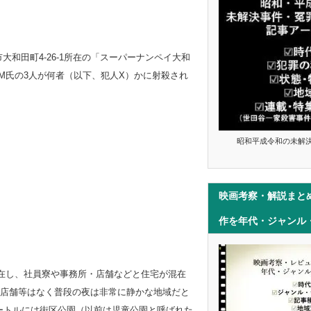
子市大和田町4-26-1所在の「スーパーナンペイ大和
女性M氏の3人が何者（以下、犯人X）かに射殺され
昭和平成令和の未解
映画考察・解説まと
作を年代・ジャンル
所在し、社員寮や事務所・店舗などと住宅が混在
店舗等はなく普段の夜は非常に静かな地域だと
メートルには街区公園（以前は児童公園と呼ばれた