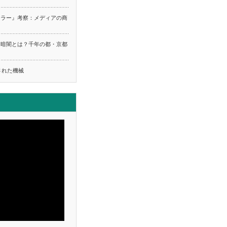
ーラー』考察：メディアの商
る暗闇とは？千年の都・京都
ち
された機械