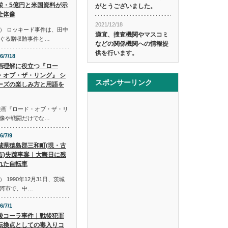
栄・5億円と米国資料が示
がとうございました。
全体像
2021/12/18
） ロッキード事件は、田中
適宜、捜査機関やマスコミ
ぐる贈収賄事件と…
などの関係機関への情報提
供を行います。
6/7/18
画理解に役立つ『ロー
・オブ・ザ・リング』 シ
スポンサーリンク
ーズの楽しみ方と用語を
映画『ロード・オブ・ザ・リ
像や戦闘だけでな…
6/7/9
城県猿島郡三和町(現・古
市)失踪事案｜大晦日に残
れた自転車
1990年12月31日、茨城
河市で、中…
6/7/1
酸コーラ事件｜戦後犯罪
転換点としての毒入りコ