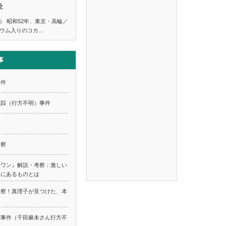
ラ
） 昭和52年、東京・高輪／
ウム入りのコカ…
事
事件
失踪（行方不明）事件
件
考察
スワン』解説・考察：激しい
てにあるものとは
考察！真理子が見つけた、本
踪事件（千田麻未さん行方不