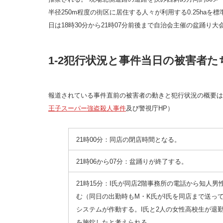
半径250m程度の街区に居住する人々が利用する0.25ha
日は18時30分から21時07分前後まで自治会主催の盆踊り
1-2犯行状況と事件当日の被害者た
報道されている事件直前の被害者の動きと犯行状況の概要は
王子スーパー強盗殺人事件
及び警視庁HP）
21時00分：同店の閉店時間となる。
21時06から07分：盆踊りが終了する。
21時15分：I氏が同店2階事務所の電話から知人男
む（同日の出勤時もM・K氏がI氏を同店まで送っ
システムが作動する。I氏と2人の女性高校生が退
を施錠したと考えられる。