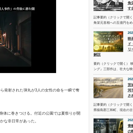
角
す
記事要約（クリックで開く
角栄元首相への五億円をめ
202
映
ド
リ
解説
要約（クリックで開く） 
ング』三部作は、壮大な映
202
茨
から発射された弾丸が3人の女性の命を一瞬で奪
河
さ
記事要約（クリックで開く） 
県猿島郡三和町、現在の古
さを身体に巻きつける。付近の公園では夏祭りが開
202
かな非日常があった。
青
の