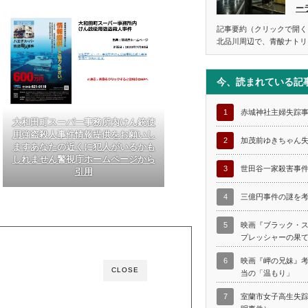
ー
記事要約（クリックで開く
北品川周辺で、青酸ナトリ
今、読まれている記
1
赤城神社主婦失踪
大和田町スーパー事務所内けん銃使
用強盗殺人事件情報提供をお願いし
2
加茂前ゆきちゃん
ますあなたの近くに犯人がいるかも
しれません警視庁ホームページから
3
世田谷一家殺害事
引用
4
三億円事件の謎を
5
映画『ブラック・
プレッシャーの果
6
映画『岬の兄妹』
CLOSE
当の「温もり」
7
室蘭市女子高生失