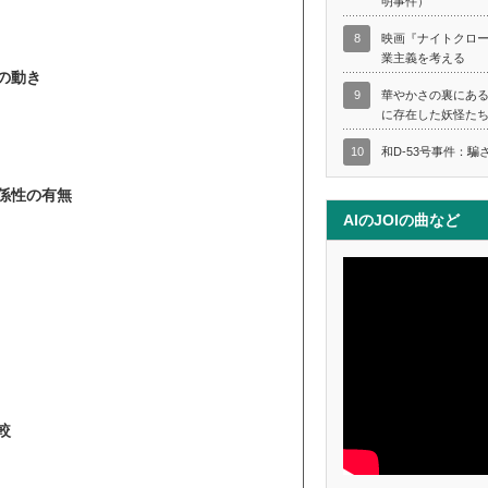
明事件）
8
映画『ナイトクロ
業主義を考える
の動き
9
華やかさの裏にあ
に存在した妖怪た
10
和D-53号事件：騙
関係性の有無
AIのJOIの曲など
較