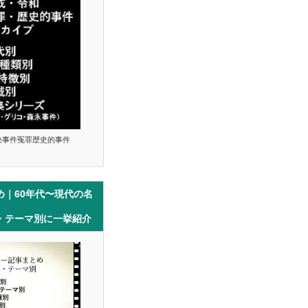
決事件冤罪歴史的事件
め｜60年代〜現代の名
・テーマ別に一挙紹介