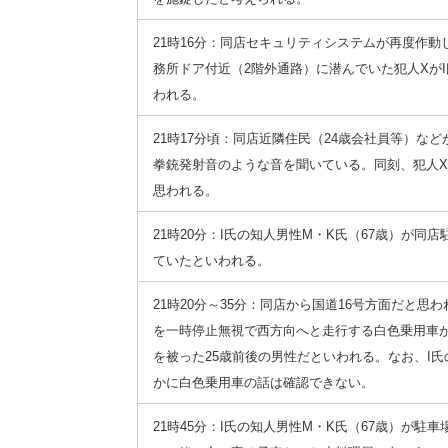
21時16分：同店セキュリティシステムが再度作
務所ドア付近（2階外通路）に潜んでいた犯人Xが
われる。
21時17分頃：同店近隣住民（24歳会社員等）な
拳銃発射音のような音を聞いている。同刻、犯人X
思われる。
21時20分：I氏の知人男性M・K氏（67歳）が
ていたといわれる。
21時20分～35分：同店から国道16号方面だと思
を一時停止無視で西方向へと走行する白色乗用車
を被った25歳前後の男性だといわれる。なお、I氏
かに白色乗用車の話は確認できない。
21時45分：I氏の知人男性M・K氏（67歳）が駐