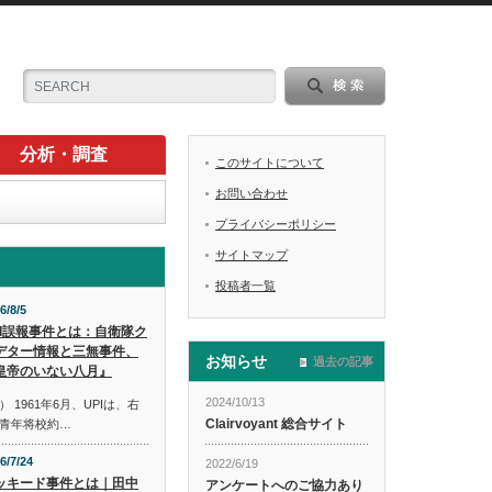
分析・調査
このサイトについて
お問い合わせ
プライバシーポリシー
サイトマップ
投稿者一覧
6/8/5
PI誤報事件とは：自衛隊ク
デター情報と三無事件、
お知らせ
過去の記事
皇帝のいない八月』
2024/10/13
1961年6月、UPIは、右
Clairvoyant 総合サイト
青年将校約…
6/7/24
2022/6/19
ッキード事件とは｜田中
アンケートへのご協力あり