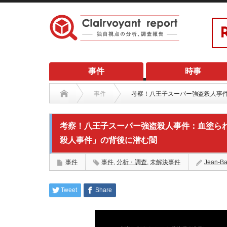
事件
時事
事件
考察！八王子スーパー強盗殺人事
考察！八王子スーパー強盗殺人事件：血塗ら
殺人事件」の背後に潜む闇
事件
事件
,
分析・調査
,
未解決事件
Jean-Ba
Tweet
Share