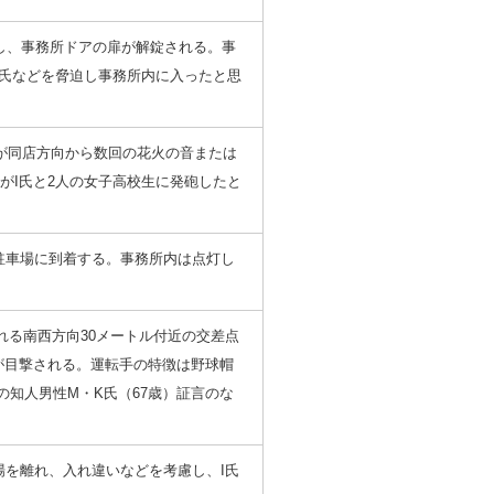
動し、事務所ドアの扉が解錠される。事
I氏などを脅迫し事務所内に入ったと思
どが同店方向から数回の花火の音または
がI氏と2人の女子高校生に発砲したと
同店駐車場に到着する。事務所内は点灯し
われる南西方向30メートル付近の交差点
が目撃される。運転手の特徴は野球帽
の知人男性M・K氏（67歳）証言のな
車場を離れ、入れ違いなどを考慮し、I氏