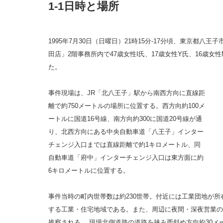
1-1日時と場所
1995年7月30日（日曜日）21時15分-17分頃、東京都八王
田店」2階事務所内で47歳女性I氏、17歳女性Y氏、16歳
た。
事件現場は、JR「北八王子」駅から南西方向に直線距
離で約750メートルの場所に位置する。西方向約100メ
ートルに国道16号線、南方向約300に国道20号線が通
り、北西方向にある中央自動車道「八王子」インター
チェンジ入口までは直線距離で約1キロメートル、同
自動車道「府中」インターチェンジ入口は東方面に約
6キロメートルに位置する。
事件当時の町内世帯数は約230世帯。付近には工業団地が
する工業・住宅地域である。また、周辺に夜間・深夜営業の
推察される。 現場北側道路の道路を挟み西斜め方向約30