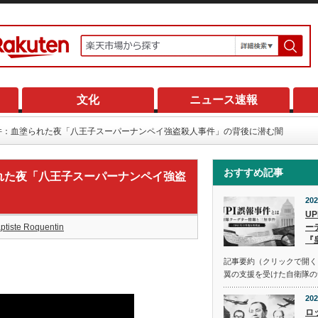
文化
ニュース速報
件：血塗られた夜「八王子スーパーナンペイ強盗殺人事件」の背後に潜む闇
おすすめ記事
れた夜「八王子スーパーナンペイ強盗
202
U
ptiste Roquentin
ー
『
記事要約（クリックで開く） 
翼の支援を受けた自衛隊の
202
ロ