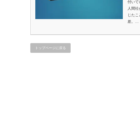
付いて
人間社
じたこ
差。…
トップページに戻る