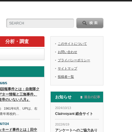
分析・調査
このサイトについて
お問い合わせ
プライバシーポリシー
サイトマップ
投稿者一覧
6/8/5
PI誤報事件とは：自衛隊ク
デター情報と三無事件、
お知らせ
過去の記事
皇帝のいない八月』
2024/10/13
1961年6月、UPIは、右
Clairvoyant 総合サイト
青年将校約…
6/7/24
2022/6/19
ッキード事件とは｜田中
アンケートへのご協力あり