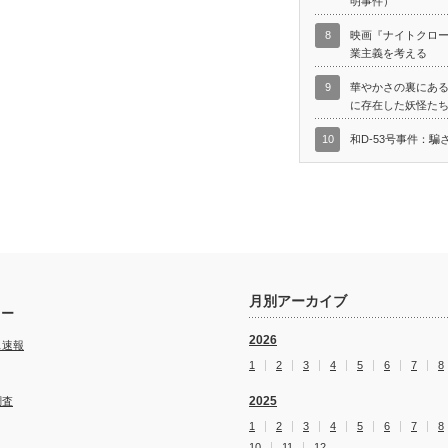
明事件）
8
映画『ナイトクロ
業主義を考える
9
華やかさの裏にあ
に存在した妖怪た
10
和D-53号事件：騙
月別アーカイブ
リー
2026
ス速報
1
2
3
4
5
6
7
8
2025
調査
1
2
3
4
5
6
7
8
10
11
12