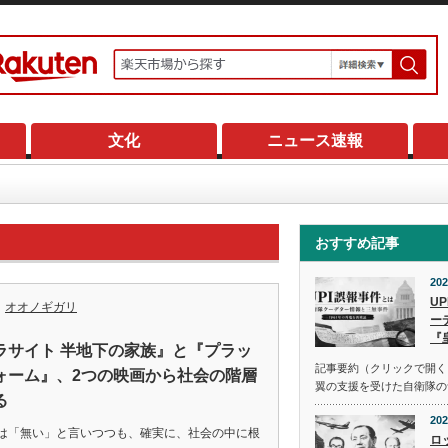
文化
ニュース速報
おすすめ記事
202
U
オオノギガリ
ー
『
ラサイト 半地下の家族』と『プラッ
記事要約（クリックで開く） 
ォーム』、2つの映画から社会の階層
翼の支援を受けた自衛隊の
る
202
は「無い」と言いつつも、確実に、社会の中に根
ロ