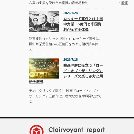
時事
右翼の支援を受けた自衛隊の青年将校約…
2026/7/24
ロッキード事件とは｜田
中角栄・5億円と米国資
料が示す全体像
記事要約（クリックで開く） ロッキード事件は、
田中角栄元首相への五億円をめぐる贈収賄事件
と…
2026/7/18
映画理解に役立つ『ロー
ド・オブ・ザ・リング』
シリーズの楽しみ方と用
語を解説
要約（クリックで開く） 映画『ロード・オブ・
ザ・リング』三部作は、壮大な映像や戦闘だけで
な…