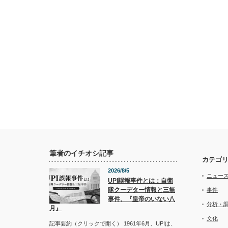
筆者のイチオシ記事
カテゴ
2026/8/5
ニュー
UPI誤報事件とは：自衛
隊クーデター情報と三無
事件
事件、『皇帝のいない八
分析・
月』
文化
記事要約（クリックで開く） 1961年6月、UPIは、