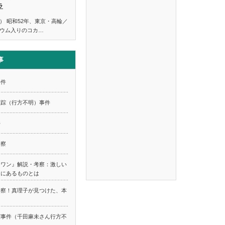
ラ
） 昭和52年、東京・高輪／
ウム入りのコカ…
事
事件
失踪（行方不明）事件
件
考察
スワン』解説・考察：激しい
てにあるものとは
考察！真理子が見つけた、本
踪事件（千田麻未さん行方不