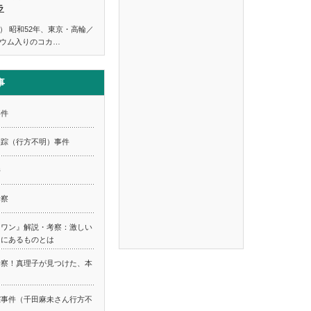
ラ
） 昭和52年、東京・高輪／
ウム入りのコカ…
事
事件
失踪（行方不明）事件
件
考察
スワン』解説・考察：激しい
てにあるものとは
考察！真理子が見つけた、本
踪事件（千田麻未さん行方不