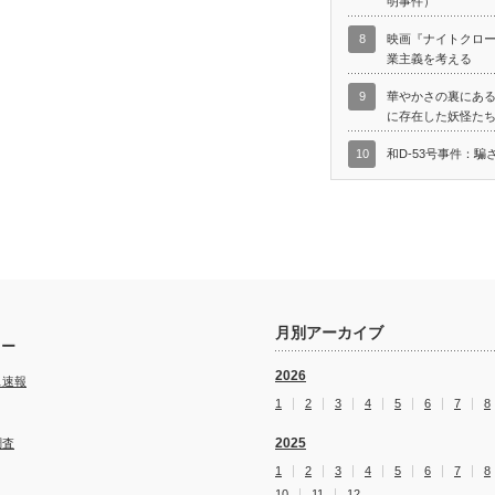
明事件）
8
映画『ナイトクロ
業主義を考える
9
華やかさの裏にあ
に存在した妖怪た
10
和D-53号事件：騙
月別アーカイブ
リー
2026
ス速報
1
2
3
4
5
6
7
8
2025
調査
1
2
3
4
5
6
7
8
10
11
12