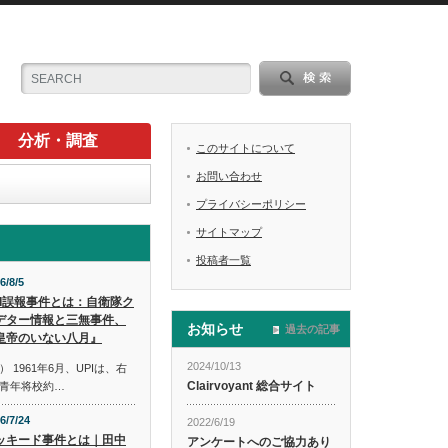
分析・調査
このサイトについて
お問い合わせ
プライバシーポリシー
サイトマップ
投稿者一覧
6/8/5
PI誤報事件とは：自衛隊ク
デター情報と三無事件、
お知らせ
過去の記事
皇帝のいない八月』
2024/10/13
1961年6月、UPIは、右
Clairvoyant 総合サイト
青年将校約…
6/7/24
2022/6/19
ッキード事件とは｜田中
アンケートへのご協力あり