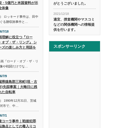
栄・5億円と米国資料が示
がとうございました。
全体像
2021/12/18
） ロッキード事件は、田中
適宜、捜査機関やマスコミ
ぐる贈収賄事件と…
などの関係機関への情報提
供を行います。
6/7/18
画理解に役立つ『ロー
・オブ・ザ・リング』 シ
スポンサーリンク
ーズの楽しみ方と用語を
映画『ロード・オブ・ザ・リ
像や戦闘だけでな…
6/7/9
城県猿島郡三和町(現・古
市)失踪事案｜大晦日に残
れた自転車
1990年12月31日、茨城
河市で、中…
6/7/1
酸コーラ事件｜戦後犯罪
転換点としての毒入りコ