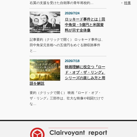
時事
右翼の支援を受けた自衛隊の青年将校約…
2026/7/24
ロッキード事件とは｜田
中角栄・5億円と米国資
料が示す全体像
記事要約（クリックで開く） ロッキード事件は、
田中角栄元首相への五億円をめぐる贈収賄事件
と…
2026/7/18
映画理解に役立つ『ロー
ド・オブ・ザ・リング』
シリーズの楽しみ方と用
語を解説
要約（クリックで開く） 映画『ロード・オブ・
ザ・リング』三部作は、壮大な映像や戦闘だけで
な…