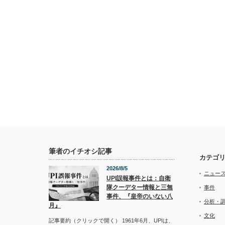
筆者のイチオシ記事
カテゴ
2026/8/5
ニュー
UPI誤報事件とは：自衛
隊クーデター情報と三無
事件
事件、『皇帝のいない八
分析・
月』
文化
記事要約（クリックで開く） 1961年6月、UPIは、