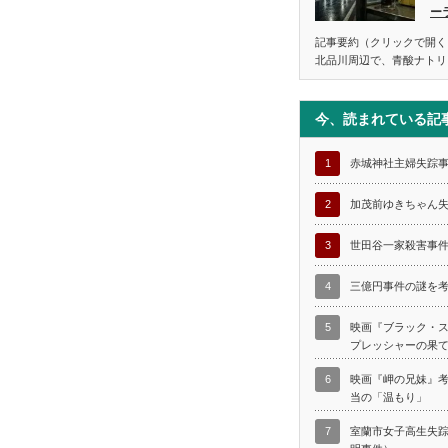
ー
記事要約（クリックで開く
北品川周辺で、青酸ナトリ
今、読まれている記
1
赤城神社主婦失踪
2
加茂前ゆきちゃん
3
世田谷一家殺害事
4
三億円事件の謎を
5
映画『ブラック・
プレッシャーの果
6
映画『岬の兄妹』
当の「温もり」
7
室蘭市女子高生失