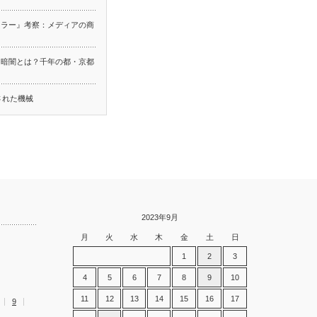
ーラー』考察：メディアの商
る暗闇とは？千年の都・京都
ち
された機械
2023年9月
月
火
水
木
金
土
日
1
2
3
4
5
6
7
8
9
10
11
12
13
14
15
16
17
9