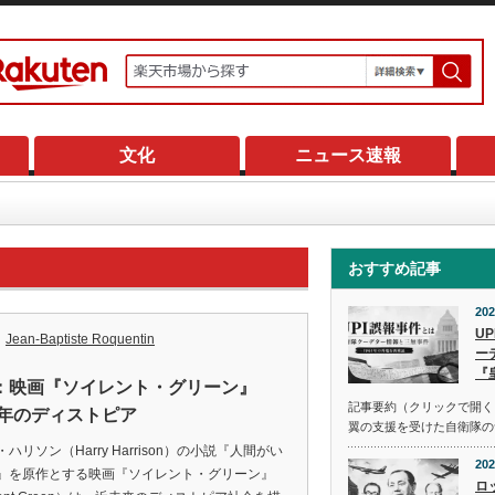
文化
ニュース速報
おすすめ記事
202
U
Jean-Baptiste Roquentin
ー
『
：映画『ソイレント・グリーン』
記事要約（クリックで開く） 
22年のディストピア
翼の支援を受けた自衛隊の
ハリソン（Harry Harrison）の小説『人間がい
202
』を原作とする映画『ソイレント・グリーン』
ロ