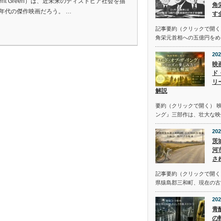
lent Green）は、近未来のディストピア社会を描
角
0年代の傑作映画だろう。 …
す
記事要約（クリックで開く
角栄元首相への五億円をめ
202
映
ド
リ
解説
要約（クリックで開く） 
ング』三部作は、壮大な映
202
茨
河
さ
記事要約（クリックで開く） 
県猿島郡三和町、現在の古
202
青
の