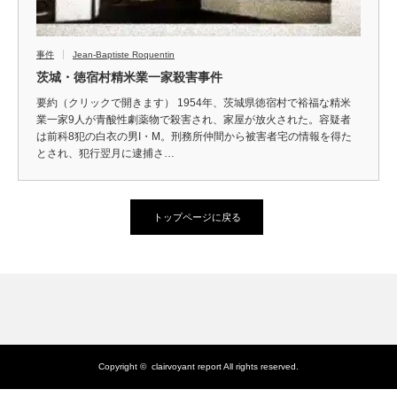
事件
Jean-Baptiste Roquentin
茨城・徳宿村精米業一家殺害事件
要約（クリックで開きます） 1954年、茨城県徳宿村で裕福な精米
業一家9人が青酸性劇薬物で殺害され、家屋が放火された。容疑者
は前科8犯の白衣の男I・M。刑務所仲間から被害者宅の情報を得た
とされ、犯行翌月に逮捕さ…
トップページに戻る
Copyright ©
clairvoyant report
All rights reserved.