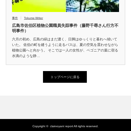
事件
Tokume-Writer
広島市佐伯区植物公園職員失踪事件（藤野千尋さん行方不
明事件）
六月の初め、広島の緑はまだ濃く、日脚はゆっくりと暮れへ傾いて
いた。 佐伯の町を縫うように走るバスは、夏の空気を震わせながら
植物公園へと向かう。 そこでは一人の女性が、ベゴニアの葉に宿る
水滴のような静…
トップページに戻る
Copyright ©
clairvoyant report
All rights reserved.