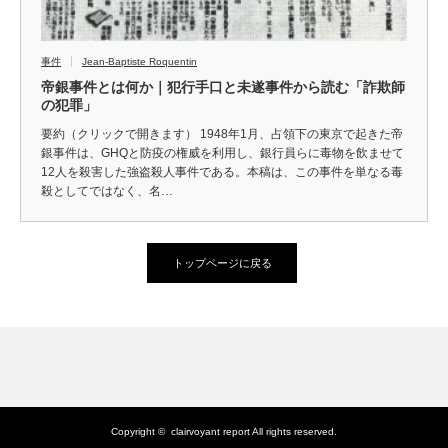
事件
Jean-Baptiste Roquentin
帝銀事件とは何か｜犯行手口と未遂事件から読む「詐欺師
の犯罪」
要約（クリックで開きます） 1948年1月、占領下の東京で起きた帝
銀事件は、GHQと防疫の権威を利用し、銀行員らに毒物を飲ませて
12人を殺害した強盗殺人事件である。本稿は、この事件を単なる毒
殺としてではなく、名…
トップページに戻る
Copyright ©
clairvoyant report
All rights reserved.