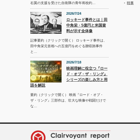
時事
右翼の支援を受けた自衛隊の青年将校約…
2026/7/24
ロッキード事件とは｜田
中角栄・5億円と米国資
料が示す全体像
記事要約（クリックで開く） ロッキード事件は、
田中角栄元首相への五億円をめぐる贈収賄事件
と…
2026/7/18
映画理解に役立つ『ロー
ド・オブ・ザ・リング』
シリーズの楽しみ方と用
語を解説
要約（クリックで開く） 映画『ロード・オブ・
ザ・リング』三部作は、壮大な映像や戦闘だけで
な…