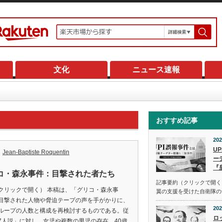
文化
ニュース速報
おすすめ記事
202
U
Jean-Baptiste Roquentin
ー
『
コ・森永事件：目撃された者たち
記事要約（クリックで開く） 
クリックで開く） 本稿は、「グリコ・森永事
翼の支援を受けた自衛隊の
目撃された人物や脅迫テープの声を手がかりに、
202
ループの人数と構成を再検討するものである。従
ロ
7人説」に対し、女児や複数の男児の存在、40歳