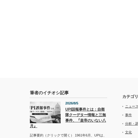
筆者のイチオシ記事
カテゴ
2026/8/5
ニュー
UPI誤報事件とは：自衛
隊クーデター情報と三無
事件
事件、『皇帝のいない八
分析・
月』
文化
記事要約（クリックで開く） 1961年6月、UPIは、