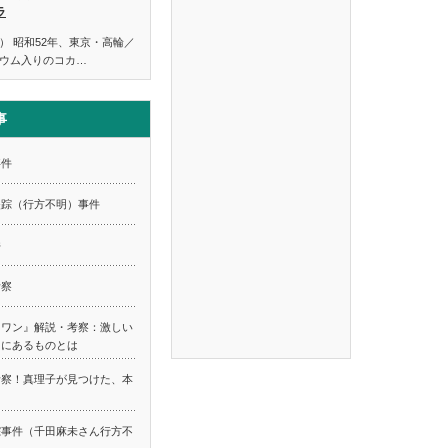
ラ
） 昭和52年、東京・高輪／
ウム入りのコカ…
事
事件
失踪（行方不明）事件
件
考察
スワン』解説・考察：激しい
てにあるものとは
考察！真理子が見つけた、本
踪事件（千田麻未さん行方不