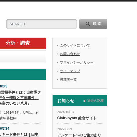
分析・調査
このサイトについて
お問い合わせ
プライバシーポリシー
サイトマップ
投稿者一覧
6/8/5
PI誤報事件とは：自衛隊ク
デター情報と三無事件、
お知らせ
過去の記事
皇帝のいない八月』
2024/10/13
1961年6月、UPIは、右
Clairvoyant 総合サイト
青年将校約…
6/7/24
2022/6/19
ッキード事件とは｜田中
アンケートへのご協力あり