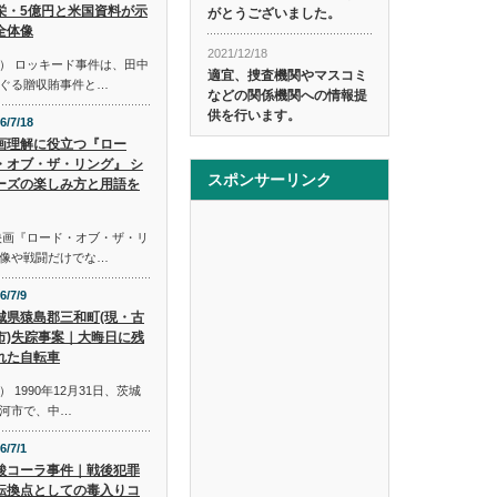
栄・5億円と米国資料が示
がとうございました。
全体像
2021/12/18
） ロッキード事件は、田中
適宜、捜査機関やマスコミ
ぐる贈収賄事件と…
などの関係機関への情報提
供を行います。
6/7/18
画理解に役立つ『ロー
・オブ・ザ・リング』 シ
スポンサーリンク
ーズの楽しみ方と用語を
映画『ロード・オブ・ザ・リ
像や戦闘だけでな…
6/7/9
城県猿島郡三和町(現・古
市)失踪事案｜大晦日に残
れた自転車
1990年12月31日、茨城
河市で、中…
6/7/1
酸コーラ事件｜戦後犯罪
転換点としての毒入りコ