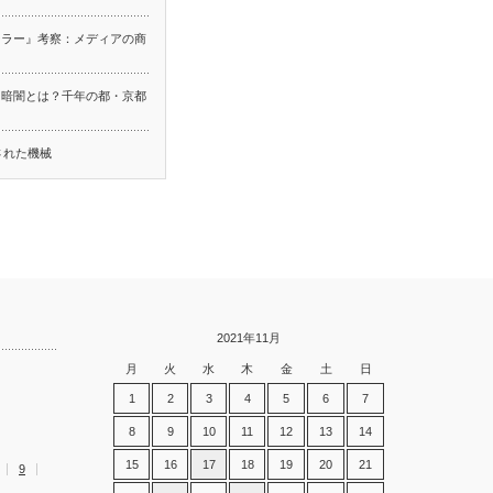
ーラー』考察：メディアの商
る暗闇とは？千年の都・京都
ち
された機械
2021年11月
月
火
水
木
金
土
日
1
2
3
4
5
6
7
8
9
10
11
12
13
14
15
16
17
18
19
20
21
9