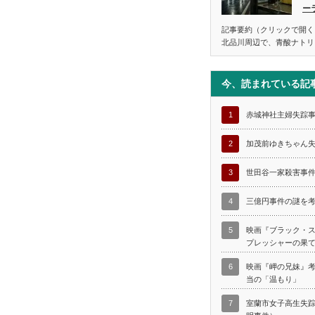
ー
記事要約（クリックで開く
北品川周辺で、青酸ナトリ
今、読まれている記
1
赤城神社主婦失踪
2
加茂前ゆきちゃん
3
世田谷一家殺害事
4
三億円事件の謎を
5
映画『ブラック・
プレッシャーの果
6
映画『岬の兄妹』
当の「温もり」
7
室蘭市女子高生失