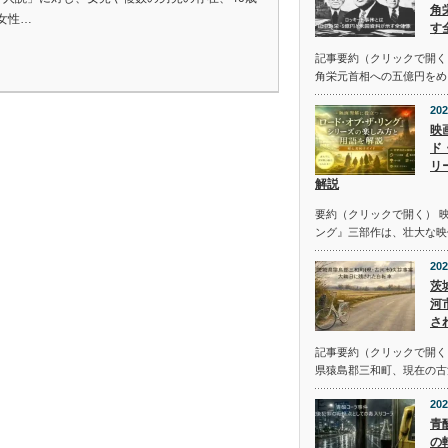
角
女性…
す
記事要約（クリックで開く
角栄元首相への五億円をめ
202
映
ド
リ
解説
要約（クリックで開く） 
ング』三部作は、壮大な映
202
茨
河
さ
記事要約（クリックで開く） 
県猿島郡三和町、現在の古
202
青
の