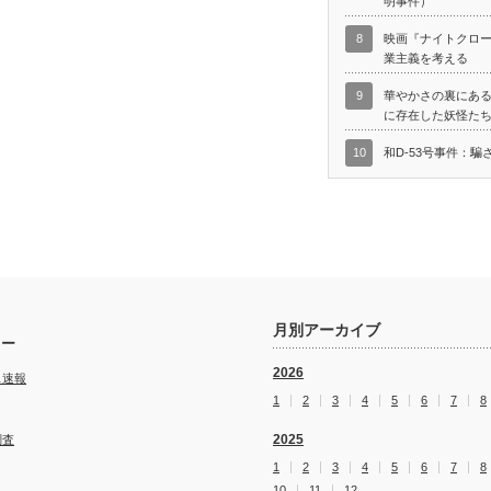
明事件）
8
映画『ナイトクロ
業主義を考える
9
華やかさの裏にあ
に存在した妖怪た
10
和D-53号事件：騙
月別アーカイブ
リー
2026
ス速報
1
2
3
4
5
6
7
8
2025
調査
1
2
3
4
5
6
7
8
10
11
12