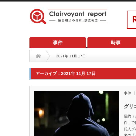
事件
時事
2021年 11月 17日
アーカイブ：2021年 11月 17日
事件
グリ
要約（
件」で
犯人グ
来の「