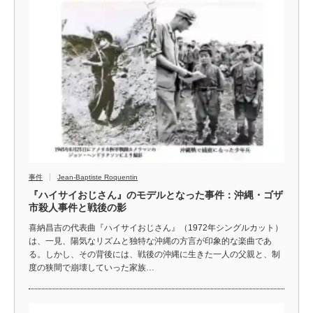
事件
Jean-Baptiste Roquentin
『ハイサイおじさん』のモデルとなった事件：沖縄・ゴザ
市殺人事件と戦後の影
喜納昌吉の代表曲『ハイサイおじさん』（1972年シングルカット）
は、一見、陽気なリズムと独特な沖縄の方言が印象的な楽曲であ
る。しかし、その背後には、戦後の沖縄に生きた一人の父親と、制
度の狭間で崩壊していった家族…