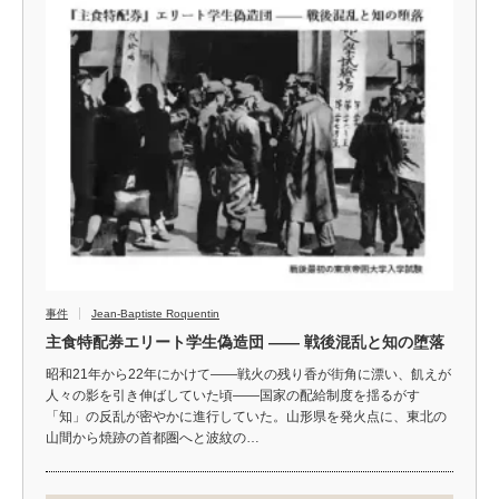
事件
Jean-Baptiste Roquentin
主食特配券エリート学生偽造団 —— 戦後混乱と知の堕落
昭和21年から22年にかけて――戦火の残り香が街角に漂い、飢えが
人々の影を引き伸ばしていた頃――国家の配給制度を揺るがす
「知」の反乱が密やかに進行していた。山形県を発火点に、東北の
山間から焼跡の首都圏へと波紋の…