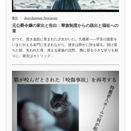
事件
Jean-Baptiste Roquentin
元公爵令嬢の家出と告白：華族制度からの脱出と福祉への
道
かつて、貴き血筋に育まれた少女がいた。九條家――平安の面影を
いまに伝える名門に生まれながら、彼女は静かに殻を破る。焼け落
ちた邸、失われた母、凍える家族の沈黙。 胸に宿る小さな祈りを頼
りに、彼女はカトリック…