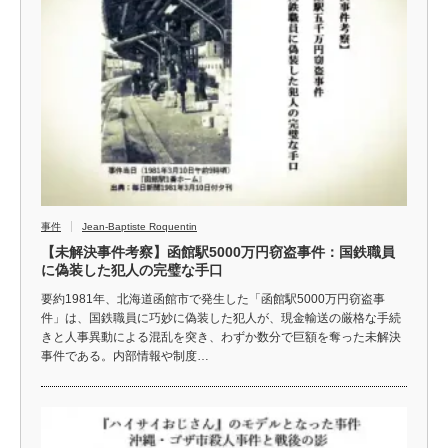
事件
Jean-Baptiste Roquentin
【未解決事件考察】函館駅5000万円窃盗事件：国鉄職員
に偽装した犯人の完璧な手口
要約1981年、北海道函館市で発生した「函館駅5000万円窃盗事
件」は、国鉄職員に巧妙に偽装した犯人が、現金輸送の厳格な手続
きと人事異動による混乱を突き、わずか数分で巨額を奪った未解決
事件である。内部情報や制度…