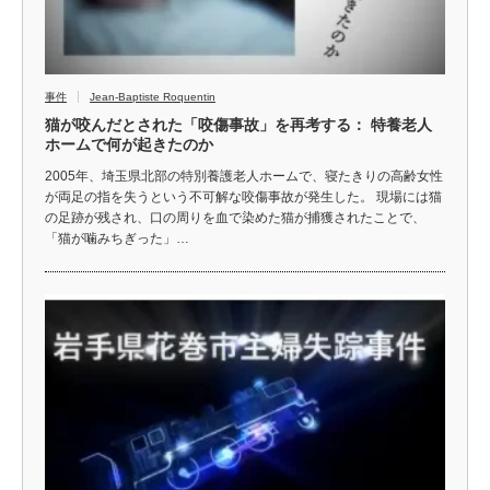
事件
Jean-Baptiste Roquentin
猫が咬んだとされた「咬傷事故」を再考する： 特養老人
ホームで何が起きたのか
2005年、埼玉県北部の特別養護老人ホームで、寝たきりの高齢女性
が両足の指を失うという不可解な咬傷事故が発生した。 現場には猫
の足跡が残され、口の周りを血で染めた猫が捕獲されたことで、
「猫が噛みちぎった」…