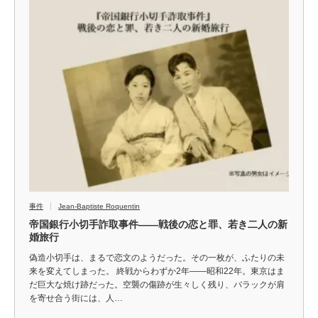
事件
Jean-Baptiste Roquentin
帝国銀行小切手詐取事件――戦後の恋と罪、若き二人の新
婚旅行
偽造小切手は、まるで恋文のようだった。その一枚が、ふたりの未
来を変えてしまった。 終戦からわずか2年――昭和22年。東京はま
だ巨大な焼け跡だった。空襲の傷跡が生々しく残り、バラックが肩
を寄せ合う街には、人…