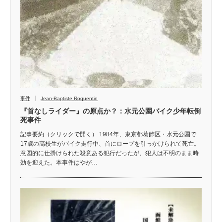
事件
Jean-Baptiste Roquentin
『首なしライダー』の原点か？：水元公園バイク少年転倒
死事件
記事要約（クリックで開く） 1984年、東京都葛飾区・水元公園で
17歳の高校生がバイク走行中、首にロープを引っかけられて死亡。
意図的に仕掛けられた殺意ある犯行だったが、犯人は不明のまま時
効を迎えた。本事件はやが…