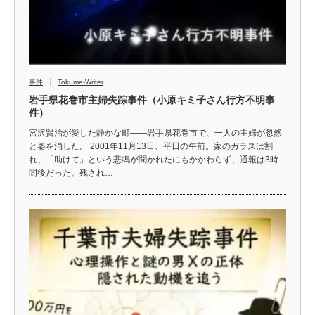
事件
Tokume-Writer
岩手県花巻市主婦失踪事件（小原キミ子さん行方不明事
件）
宮沢賢治が愛した静かな町――岩手県花巻市で、一人の主婦が忽然
と姿を消した。 2001年11月13日、平日の午前。家のガラスは割
れ、「助けて」という悲鳴が聞かれたにもかかわらず、通報は3時
間後だった。残され…