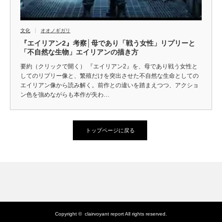
文化
オオノギガリ
『エイリアン2』考察│母であり「戦う女性」リプリーと
「不自然な生物」エイリアンの描き方
要約（クリックで開く） 『エイリアン2』を、母であり戦う女性と
してのリプリー像と、繁殖だけを突出させた不自然な生命としての
エイリアン像から読み解く。前作との違いを踏まえつつ、アクショ
ン色を強めながらも本作が失わ…
トップページに戻る
Copyright ©
clairvoyant report
All rights reserved.