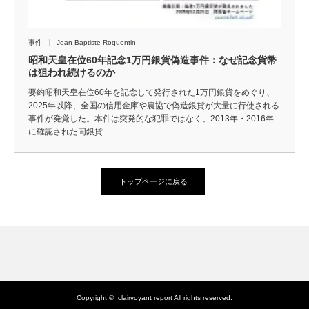
事件
Jean-Baptiste Roquentin
昭和天皇在位60年記念1万円銀貨偽造事件：なぜ記念貨幣
は狙われ続けるのか
要約昭和天皇在位60年を記念して発行された1万円銀貨をめぐり、
2025年以降、全国の信用金庫や農協で偽造銀貨が大量に行使される
事件が発覚した。本件は突発的な犯罪ではなく、2013年・2016年
に確認された同銀貨…
トップページに戻る
Copyright ©
clairvoyant report
All rights reserved.