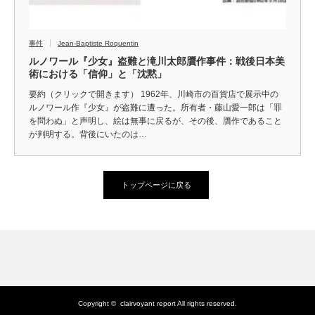
事件
Jean-Baptiste Roquentin
ルノワール『少女』盗難と滝川太郎贋作事件：戦後日本美
術における「信仰」と「沈黙」
要約（クリックで開きます） 1962年、川崎市の百貨店で展示中の
ルノワール作『少女』が盗難に遭った。所有者・藤山愛一郎は「罪
を問わぬ」と声明し、絵は無事に戻るが、その後、贋作であること
が判明する。背後にいたのは…
トップページに戻る
Copyright ©
clairvoyant report
All rights reserved.