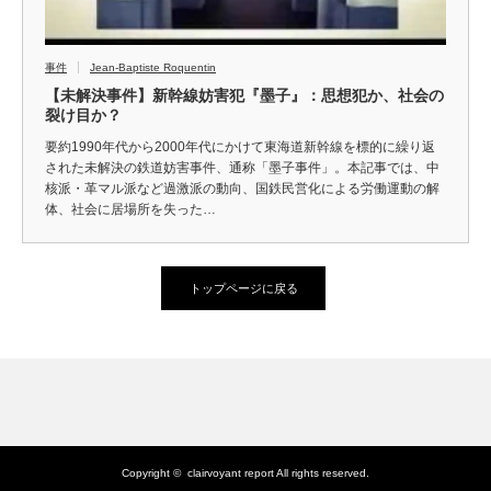
事件
Jean-Baptiste Roquentin
【未解決事件】新幹線妨害犯『墨子』：思想犯か、社会の
裂け目か？
要約1990年代から2000年代にかけて東海道新幹線を標的に繰り返
された未解決の鉄道妨害事件、通称「墨子事件」。本記事では、中
核派・革マル派など過激派の動向、国鉄民営化による労働運動の解
体、社会に居場所を失った…
トップページに戻る
Copyright ©
clairvoyant report
All rights reserved.