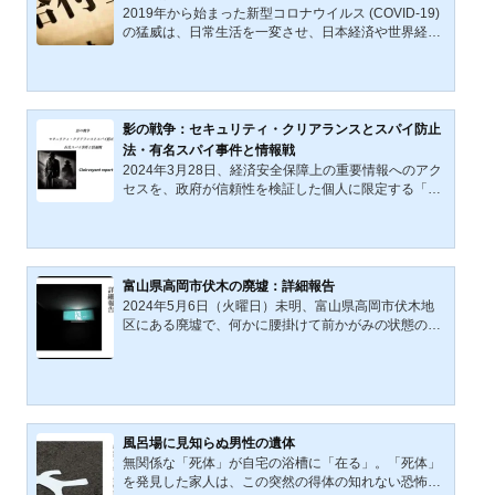
野県議員丸山大輔容疑者が殺人の容疑で逮捕（逮捕は
2019年から始まった新型コロナウイルス (COVID-19)
2022年11月28日）の報道がなされた。丸山大輔容疑
の猛威は、日常生活を一変させ、日本経済や世界経済
者は容疑を否認しているという。...
に大きな打撃を与えた。2020（令和2）年、日本政府
は新型コロナ感染症により打撃を受けた（受ける）個
人事業主、中小企業などへの緊急的な支援・対応策
「持続化給付金」「家賃支援給付金」などの給付を開
始した。急激に悪化する経済情勢のなか、緊急性が最
影の戦争：セキュリティ・クリアランスとスパイ防止
重要視される「持続化給付金」「家賃支援給付金」な
法・有名スパイ事件と情報戦
どは、申請・審査が簡略化されたため、不正受給（詐
2024年3月28日、経済安全保障上の重要情報へのアク
欺事件）が横行した。 経済産業省（中小企業庁）の発
セスを、政府が信頼性を検証した個人に限定する「セ
表によれば、2023（令...
キュリティ・クリアランス」制度の設立を目指した法
律案について、衆議院内閣委員会で参考人による質疑
が行われた。この制度では、日本の安全に重大な影響
を与える恐れがある情報を「経済安全保障上の重要情
報」として指定し、その情報へのアクセスを政府が事
富山県高岡市伏木の廃墟：詳細報告
前に信頼性を検証した民間企業の従業員を含む限られ
2024年5月6日（火曜日）未明、富山県高岡市伏木地
た人々に制限する内容が提案されている。セキュリテ
区にある廃墟で、何かに腰掛けて前かがみの状態の女
ィ・クリアランス制度日本では以前から、国家の安全
性の遺体が発見された。警察によると、遺体は上半身
保障に不可欠な情報...
裸で、ジーンズを身に着けていたという。この遺体が
発見されたのは、富山県高岡市伏木地域に位置する、
かつて企業の保養施設として使用されていた建物内で
ある。現在、この建物は廃墟となっており、以前から
心霊スポットとして知られている。また、ネット上の
風呂場に見知らぬ男性の遺体
廃墟を扱う記事にも登場している。本記事は、同廃墟
無関係な「死体」が自宅の浴槽に「在る」。「死体」
の詳細についての調査記事である。事件概要事件は、
を発見した家人は、この突然の得体の知れない恐怖に
2024年5月6日午前0時...