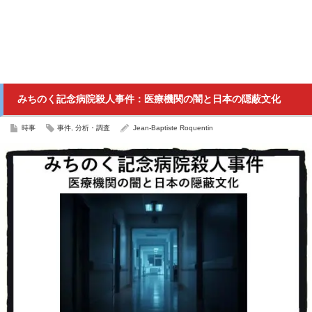
みちのく記念病院殺人事件：医療機関の闇と日本の隠蔽文化
時事
事件
,
分析・調査
Jean-Baptiste Roquentin