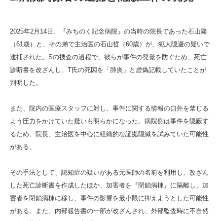
2025年2月14日、『みちのく記念病院』の当時の院長であった石山隆
（61歳）と、その弟で主治医の石山哲（60歳）が、犯人隠避の疑いで
逮捕された。Sの捜査の過程で、彼らが事件の発覚を防ぐため、死亡
診断書を改ざんし、T氏の死因を「肺炎」と虚偽記載していたことが
判明した。
また、院内の医療スタッフに対し、事件に関する情報の口外を禁じる
よう圧力をかけていた疑いも明らかになった。病院側は事件を隠蔽す
るため、院長、主治医を中心に組織的な証拠隠滅を試みていた可能性
がある。
その手法として、認知症の疑いがある元医師の名前を利用し、改ざん
した死亡診断書を作成したほか、加害者を『閉鎖病棟』に隔離し、加
害者を閉鎖病棟に移し、事件の影響を最小限に抑えようとした可能性
がある。また、内部報告書の一部が改ざんされ、外部監査時に不自然