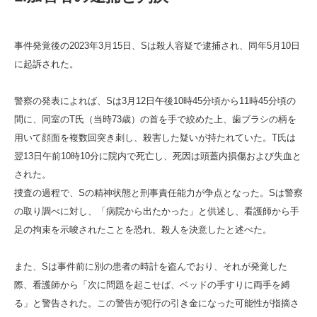
事件発覚後の2023年3月15日、Sは殺人容疑で逮捕され、同年5月10日
に起訴された。
警察の発表によれば、Sは3月12日午後10時45分頃から11時45分頃の
間に、同室のT氏（当時73歳）の首を手で絞めた上、歯ブラシの柄を
用いて顔面を複数回突き刺し、殺害した疑いが持たれていた。T氏は
翌13日午前10時10分に院内で死亡し、死因は頭蓋内損傷および失血と
された。
捜査の過程で、Sの精神状態と刑事責任能力が争点となった。Sは警察
の取り調べに対し、「病院から出たかった」と供述し、看護師から手
足の拘束を示唆されたことを恐れ、殺人を決意したと述べた。
また、Sは事件前に別の患者の時計を盗んでおり、それが発覚した
際、看護師から「次に問題を起こせば、ベッドの手すりに両手を縛
る」と警告された。この警告が犯行の引き金になった可能性が指摘さ