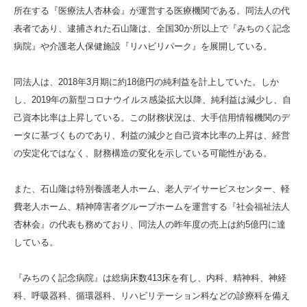
所在する『医療法人杏林会』が運営する医療機関である。同法人の代
表者であり、逮捕された石山隆は、全国30か所以上で『みちのく記念
病院』や介護老人保健施設『リハビリパーク』を展開している。
同法人は、2018年3月期に約18億円の純利益を計上していた。しか
し、2019年の新型コロナウイルス感染拡大以降、純利益は減少し、自
己資本比率は上昇している。この財務状況は、大手信用情報機関のデ
ータに基づくものであり、利益の減少と自己資本比率の上昇は、経営
の安定化ではなく、財務構造の変化を示している可能性がある。
また、石山隆は特別養護老人ホーム、老人デイサービスセンター、軽
費老人ホーム、精神障害者グループホームを運営する『社会福祉法人
杏林会』の代表も務めており、同法人の昨年度の売上は約5億円に達
している。
『みちのく記念病院』は総病床数413床を有し、内科、精神科、神経
科、呼吸器科、循環器科、リハビリテーション科などの診療科を備え