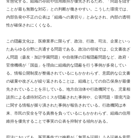
常態化する。組織の存続や信用維持が優先されるため、「問題を隠す
ことが最も無難な対応」との判断が働きやすい。こうした環境では、
内部告発や不正の公表は「組織への裏切り」とみなされ、内部の透明
性が確保されにくくなる。
この隠蔽文化は、医療業界に限らず、政治、行政、司法、企業といっ
たあらゆる分野に共通する問題である。政治の領域では、公文書改ざ
ん問題（森友・加計学園問題）や自衛隊の日報隠蔽問題など、政府・
官僚機構が「国益」を理由に組織的な隠蔽を行う事例が多発してい
る。情報公開制度が整備されているにもかかわらず、意図的な公文書
の破棄や改ざんが繰り返されることは、組織としての自己保身が最優
先されていることを示している。地方自治体や行政機関でも、児童相
談所による虐待対応のミスが隠蔽された事例や、公害問題・環境汚染
に関する情報が握り潰された事例が報告されている。行政機関は本
来、市民の安全を守る責務を負っているにもかかわらず、組織の信用
維持を優先することで事実の公表を抑制する傾向がある。
司法においても、冤罪事件では検察が「無罪を証明しうる証拠を意図