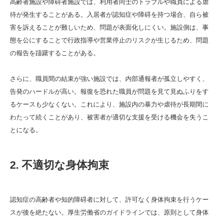
高齢者施設や障碍者施設では、利用者同士のトラブルや職員による虐
待が発生することがある。入居者が認知症や障碍を持つ場合、自ら被
害を訴えることが難しいため、問題が表面化しにくい。施設側は、事
態を公にすることで行政指導や営業停止のリスクが生じるため、問題
の報告を躊躇することがある。
さらに、職員間の結束が強い施設では、内部通報者が孤立しやすく、
告発のハードルが高い。報復を恐れた職員が問題を見て見ぬふりをす
るケースも少なくない。これにより、施設内の暴力や虐待が長期間に
わたって続くことがあり、被害者が適切な支援を受ける機会を失うこ
とになる。
2. 不適切な身体拘束
認知症の高齢者や知的障碍者に対して、許可なく身体拘束を行うケー
スが後を絶たない。厚生労働省のガイドラインでは、原則として身体