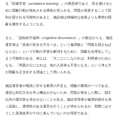
る『回避学習（avoidance learning）』の典型例であり、罰を避けるた
めに隠蔽行動が強化される構造が見られる。問題が発覚することで罰
則が課される可能性があると、施設側は積極的な改善よりも事態の隠
蔽を優先するようになる。
また、『認知的不協和（cognitive dissonance）』の観点からも、施設
運営者は『患者の安全を守るべき』という倫理観と『問題を隠さねば
ならない』という行動の矛盾を解消するために、隠蔽を合理化してし
まう可能性がある。例えば、「大ごとにしなければ、利用者のために
なる」「問題が公になれば、他の入居者も不安になる」という考え方
が隠蔽を正当化する理論として用いられる。
施設運営者や職員に対する教育の不足も、隠蔽の要因の一つである。
適切な対応方法を学ぶ機会が少ないため、問題が発生した際に、隠す
以外の選択肢を見出せないことがある。施設管理者が倫理的責任を強
く認識し、透明性のある運営を行うことが求められるが、実際にはそ
うした意識改革が十分に進んでいないのが現状である。