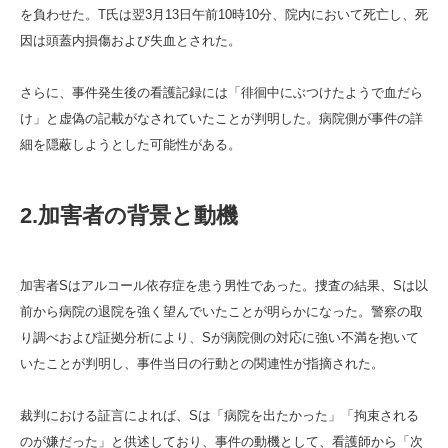
を負わせた。T氏は翌3月13日午前10時10分、院内において死亡し、死
因は頭蓋内損傷および失血とされた。
さらに、事件発生後の看護記録には「徘徊中にぶつけたようで血だら
け」と虚偽の記載がなされていたことが判明した。病院側が事件の詳
細を隠蔽しようとした可能性がある。
2.加害者の背景と動機
加害者Sはアルコール依存症を患う男性であった。捜査の結果、Sは以
前から病院の退院を強く望んでいたことが明らかになった。警察の取
り調べおよび証拠分析により、Sが病院側の対応に強い不満を抱いて
いたことが判明し、事件当日の行動との関連性が指摘された。
裁判における証言によれば、Sは「病院を出たかった」「拘束される
のが嫌だった」と供述しており、事件の動機として、看護師から「次