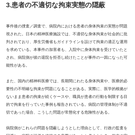
3.患者の不適切な拘束実態の隠蔽
事件後の捜査／調査で、病院内における患者の身体拘束の実態が問題
視された。日本の精神医療施設では、不適切な身体拘束が社会的に批
判されており、厚生労働省もガイドラインを設けて拘束の適正な運用
を求めている。本事件の加害者も、入院中に身体拘束を受けていたと
され、病院側が彼の退院を拒否し続けたことが事件の一因になった可
能性がある。
また、国内の精神科医療では、長期間にわたる身体拘束や、医療的必
要性の不明確な拘束が問題になることがある。実際に、医学的根拠が
ないまま患者の拘束が続くケースや、職員が患者の行動を制限する目
的で拘束を行っていた事例も報告されている。病院の管理体制が不適
切であった場合、こうした問題が常態化する危険性がある。
病院側がこれらの問題を隠蔽しようとした理由として、行政の監査を