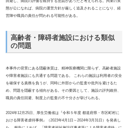
回避し、病院の評価を維持する意図があったと考えられる。拘束の実
態が公になれば、病院の運営方針が厳しく追及されることになり、経
営陣や職員の責任が問われる可能性がある。
高齢者・障碍者施設における類似
の問題
本事件の背景にある隠蔽体質は、精神医療機関に限らず、高齢者施設
や障害者施設にも共通する問題である。 これらの施設は利用者の安全
を確保する責務を負うが、同時に外部からの監査や批判を避けるた
め、問題を隠蔽する傾向がある。その要因として、施設の評判維持、
職員の責任回避、制度上の監査の不十分さが挙げられる。
2024年12月25日、厚生労働省は『令和５年度 都道府県・市区町村に
おける障害者虐待事例』（2023年4月1日～2024年3月31日）を発表し
た。 報告によれば、「障害者福祉施設従事者等による障害者虐待」に