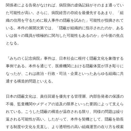
関係者による告発がなければ、病院側の虚偽記録がそのまま通ってい
た可能性が高い。さらに、病院経営の存続を最優先するあまり、「組
織の信用を守るために殺人事件の隠蔽を試みた」可能性が指摘されて
いる。本件の展開次第では、「隠蔽が組織的に指示されたのか、ある
いは個々の職員が積極的に関与した可能性もあるのか」が今後の焦点
となる。
『みちのく記念病院』事件は、日本社会に根付く隠蔽文化を象徴する
事例である。本件を通じて、医療機関における隠蔽体質が浮き彫りに
なったが、これは政治・行政・司法・企業といったあらゆる組織に共
通する構造的問題といえる。
日本の隠蔽文化は、責任回避を優先する管理層、内部告発者の保護の
不備、監査機関やメディアの追及の限界といった要因によって支えら
れている。こうした隠蔽の構造が温存される限り、同様の問題は繰り
返される可能性が高い。したがって、本件を契機として、隠蔽を助長
する制度や文化を見直し、より透明性の高い組織運営の在り方を模索