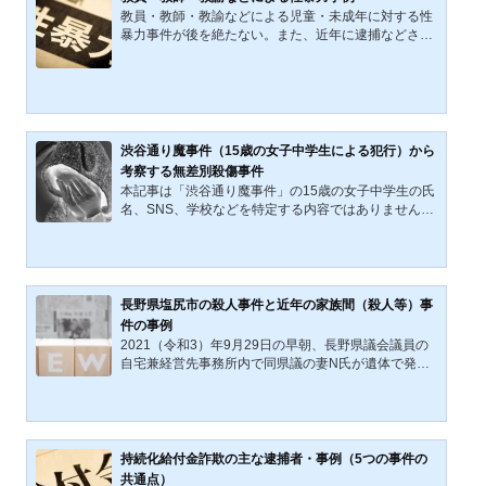
は、M被告による凄惨な虐待事件の推移を辿るととも
教員・教師・教諭などによる児童・未成年に対する性
に、過去最高を記録した警察の検挙統計や世代間の価
暴力事件が後を絶たない。また、近年に逮捕などされ
値観の乖離を分析する。私たちは今、動物を単なる
た教員・教師・教諭などの加害成人、被害者児童は男
「所有物」から「共生する...
女の性別を問わない。2021年度中に「児童・生徒にセ
クハラ・わいせつ行為で処分された教員は9年連続で2
00人を越えた」、「処分された公立小中高と特別支援
学校、幼稚園の教員は215人」、「被害者やその保護
者が望まないため告発しなかったケースが49件あっ
渋谷通り魔事件（15歳の女子中学生による犯行）から
た」（引用：「児童・生徒にわいせつ行為やセクハ
考察する無差別殺傷事件
ラ…教員215人を処分 21年度 9年連続200人越え
本記事は「渋谷通り魔事件」の15歳の女子中学生の氏
東京新聞2022年12月27日 20...
名、SNS、学校などを特定する内容ではありません。
本記事は頻発する「無差別殺傷事件」に関する考察記
事です。渋谷通り魔事件の概要2022（令和4）年7月2
6日、加藤智大死刑囚（39歳）の死刑が執行された。
加藤智大元死刑囚（事件当時25歳）は、2008（平成2
0）年6月8日、休日の（東京都）秋葉原の歩行者天国
長野県塩尻市の殺人事件と近年の家族間（殺人等）事
で発生した無差別殺傷事件「秋葉原無差別殺傷事件
件の事例
（死亡7人、負傷10人）」で現行犯逮捕され、その
2021（令和3）年9月29日の早朝、長野県議会議員の
後、殺人罪などの罪により2015（平成27）年に死刑
自宅兼経営先事務所内で同県議の妻N氏が遺体で発見
が確定していた。それから約一...
された。長野県警は首を絞められた痕跡のある遺体の
状況などから殺人事件の疑いで捜査を進めているとの
報道がなされた。（参考：長野・塩尻 県議の妻変
死 首に絞められたような痕 殺害された疑いで捜
査 NHKニュース2021年9月30日付）事件発生から1
持続化給付金詐欺の主な逮捕者・事例（5つの事件の
年以上が過ぎた令和4（2022）年11月29日、現職の長
共通点）