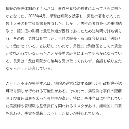
病院の管理体制のずさんさは、事件発覚後の捜査によってさらに明ら
かとなった。2023年4月、県警は病院を捜索し、男性の署名が入った
数十人分の死亡診断書を押収した。しかし、男性患者自身への事情聴
取は、認知症の影響で意思疎通が困難であったため短時間で打ち切ら
れ、その後、男性は死亡した。当時の院長・石山隆容疑者は「医師と
して働かせている」と説明していたが、男性には勤務医としての賃金
が支払われていなかったことが長男の証言によって明らかになってい
る。長男は「父は病院から給与を受け取っておらず、会話も成り立た
なかった」と証言している。
こうした不正が発覚すれば、病院の運営に対する厳しい行政指導や認
可取り消しが行われる可能性がある。そのため、病院側は事件の隠蔽
および責任回避を図った可能性が高い。特に、事件当日に担当してい
た看護師や管理職も監督責任を問われるリスクがあり、組織的に口裏
を合わせ、事実を隠蔽しようとした疑いが持たれている。