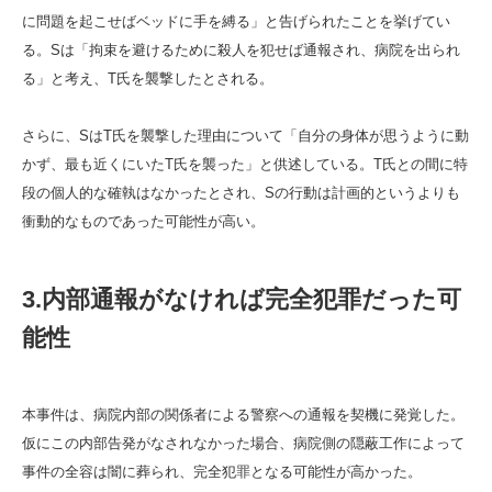
に問題を起こせばベッドに手を縛る」と告げられたことを挙げてい
る。Sは「拘束を避けるために殺人を犯せば通報され、病院を出られ
る」と考え、T氏を襲撃したとされる。
さらに、SはT氏を襲撃した理由について「自分の身体が思うように動
かず、最も近くにいたT氏を襲った」と供述している。T氏との間に特
段の個人的な確執はなかったとされ、Sの行動は計画的というよりも
衝動的なものであった可能性が高い。
3.内部通報がなければ完全犯罪だった可
能性
本事件は、病院内部の関係者による警察への通報を契機に発覚した。
仮にこの内部告発がなされなかった場合、病院側の隠蔽工作によって
事件の全容は闇に葬られ、完全犯罪となる可能性が高かった。