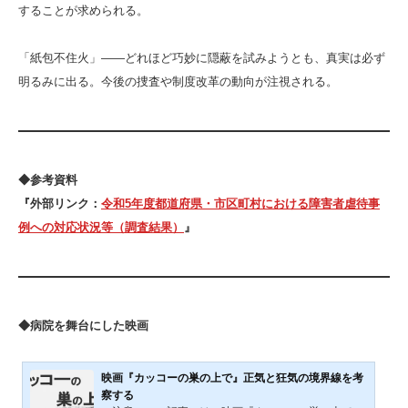
することが求められる。
「紙包不住火」――どれほど巧妙に隠蔽を試みようとも、真実は必ず
明るみに出る。今後の捜査や制度改革の動向が注視される。
◆参考資料
『外部リンク：
令和5年度都道府県・市区町村における障害者虐待事
例への対応状況等（調査結果）
』
◆病院を舞台にした映画
映画『カッコーの巣の上で』正気と狂気の境界線を考
察する