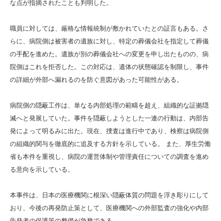
な点が指摘されたことも判明した。
職員に対しては、厳格な情報統制が敷かれていたとの証言もある。さ
らに、病院側は被害者の遺族に対し、特定の葬儀会社を指定して葬儀
の手配を進めた。遺族が別の葬儀会社への変更を申し出たものの、病
院側はこれを拒否した。この対応は、遺体の状態確認を制限し、事件
の詳細が外部へ漏れるのを防ぐ意図があった可能性がある。
病院側の隠蔽工作は、単なる内部処理の範疇を超え、組織的な証拠隠
滅へと発展していた。事件を隠蔽しようとした一連の行動は、内部告
発によって明るみに出た。現在、捜査は進行中であり、検察は病院側
の組織的関与を徹底的に追及する方針を示している。 また、厚生労働
省も本件を重視し、病院の運営体制や管理責任についての調査を進め
る意向を示している。
本事件は、日本の医療機関に根深い隠蔽体質の問題を浮き彫りにして
おり、今後の再発防止策として、医療機関への外部監査の強化や内部
告発者の保護策の整備が急務である。