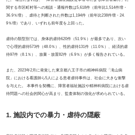
関する市区町村等への相談・通報件数は5,618件（前年比1,514件増・
36.9％増）、虐待と判断された件数は1,194件（前年比238件増・24.
9％増）であり、いずれも前年度を上回った。
虐待の類型別では、身体的虐待620件（51.9％）が最多であり、次い
で心理的虐待573件（48.0％）、性的虐待131件（11.0％）、経済的虐
待97件（8.1％）、放棄・放置82件（6.9％）が多く報告されている。
また、2023年2月に発覚した東京都八王子市の精神科病院「滝山病
院」における看護師ら5人による患者虐待事件は、社会に大きな衝撃
を与えた。 本事件を契機に、障害者福祉施設や精神科病院における虐
待問題への社会的関心が高まり、監査体制の強化が求められている。
1. 施設内での暴力・虐待の隠蔽