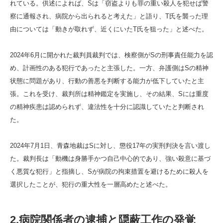
れている。供述によれば、Sは「窃盗よりも罪の重い殺人を犯せば警
察に通報され、病院から出られると考えた」と語り、T氏を襲った理
由については「動きが取れず、近くにいたT氏を狙った」と述べた。
2024年6月に開かれた裁判員裁判では、検察側がSの刑事責任能力を認
め、計画性のある犯行であったと主張した。一方、弁護側はSの精神
状態に問題があり、行動の善悪を判断する能力が低下していたと主
張。これを受け、裁判所は精神鑑定を実施し、その結果、Sには重度
の精神疾患は認められず、違法性を十分に認識していたと判断され
た。
2024年7月1日、青森地裁はSに対し、懲役17年の実刑判決を言い渡し
た。裁判長は「動機は身勝手かつ自己中心的であり、強い殺意に基づ
く悪質な犯行」と指摘し、Sが病院の拘束措置を避けるために殺人を
選択したことが、犯行の重大性を一層高めたと述べた。
2.病院関係者の逮捕と隠蔽工作の発覚