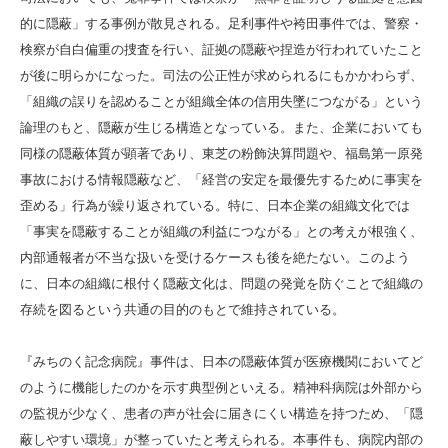
的に隠蔽」する事例が散見される。足利事件や袴田事件では、警察・
検察が自白偏重の捜査を行い、証拠の隠蔽や捏造が行われていたこと
が後に明らかになった。司法の公正性が求められるにもかかわらず、
「組織の誤りを認めることが組織全体の信用失墜につながる」という
論理のもと、隠蔽が生じる構造となっている。また、企業においても
同様の隠蔽体質が顕著であり、東芝の粉飾決算問題や、福島第一原発
事故における情報隠蔽など、「経営の安定を最優先するために事実を
歪める」行為が繰り返されている。特に、日本企業の組織文化では
「事実を隠蔽することが組織の利益につながる」との考えが根強く、
内部通報者が不当な扱いを受けるケースも後を絶たない。このよう
に、日本の組織に根付く隠蔽文化は、問題の発覚を防ぐことで組織の
存続を図るという共通の目的のもとで維持されている。
『みちのく記念病院』事件は、日本の隠蔽体質が医療機関においてど
のように機能したのかを示す典型例といえる。精神科病院は外部から
の監視が少なく、患者の声が社会に届きにくい構造を持つため、「隠
蔽しやすい環境」が整っていたと考えられる。本事件も、病院内部の