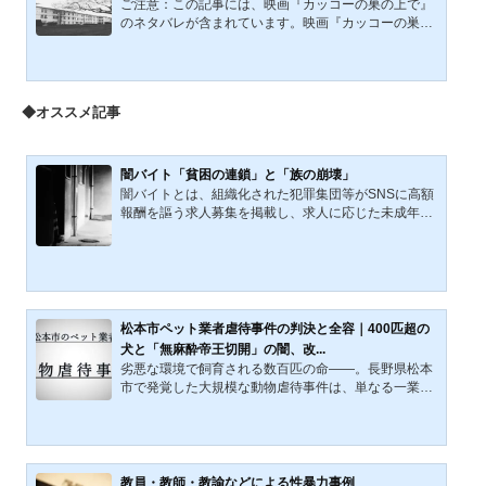
ご注意：この記事には、映画『カッコーの巣の上で』
のネタバレが含まれています。映画『カッコーの巣の
上で』は、1975年に全米公開されたヒューマンドラマ
です。原作は1962年に発表されたケン・キージー（1
935年9月17日-2001年11月10日）の同名小説です。
原作者ケン・キージーがカリフォルニア州パロアルト
◆オススメ記事
の略称VA（正式名称：United States Department of V
eterans Affairs：退役軍人省）下の病院施設（退役軍
人と家族のための病院）「Veterans Administration Ho
spital」での体験を基に書かれた小説ともいわれてい
闇バイト「貧困の連鎖」と「族の崩壊」
ます。小説は大ベ...
闇バイトとは、組織化された犯罪集団等がSNSに高額
報酬を謳う求人募集を掲載し、求人に応じた未成年者
を含む若年層の男女が組織的犯罪に加担し報酬を得る
ことをいう。求人側が募集文句に「タタキ」「受け」
「運び」等の犯罪を匂わせる隠語を使うこともある
が、闇バイト求人の大きな特徴は、「100万円の報
酬」など常識の範囲を超える高額報酬の提示である。
闇バイトに関係する重大事件は、2021年以降、14都
松本市ペット業者虐待事件の判決と全容｜400匹超の
道府県で50件以上（参考：「闇バイト」対策強化へ、
犬と「無麻酔帝王切開」の闇、改...
月内にも省庁横断の閣僚会議…資産情報の流出防止策
劣悪な環境で飼育される数百匹の命――。長野県松本
も検討 読売新聞 2023年３月...
市で発覚した大規模な動物虐待事件は、単なる一業者
の不祥事という枠を超え、日本の動物愛護における
「法の限界」と「社会意識の変容」を鋭く浮き彫りに
した。2021年の改正動物愛護法の施行、そして民間団
体による告発を機に、かつては密室の問題とされてき
た虐待事案が次々と白日の下に晒されている。本稿で
教員・教師・教諭などによる性暴力事例