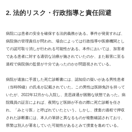
2.
法的リスク・行政指導と責任回避
病院には患者の安全を確保する法的義務がある。事件が発覚すれば、
病院側の管理責任が問われ、場合によっては行政指導や医療機関とし
ての認可取り消しが行われる可能性がある。本件においては、加害者
である患者に対する適切な治療が施されていたのか、また殺害に至る
過程で病院側の監督が十分であったのかが問題視されている。
病院が遺族に手渡した死亡診断書には、認知症の疑いがある男性患者
（当時89歳）の氏名が記載されていた。この男性は医師免許を持って
いたが、2022年12月から入院し、意思疎通が困難な状態であった。病
院職員の証言によれば、夜間など医師が不在の際に死亡診断を任さ
れ、「みとり医」と呼ばれていたという。しかし、捜査の過程で押収
された診断書には、本人の筆跡と異なるものが複数確認されており、
県警は別人が署名していた可能性があるとみて捜査を進めている。