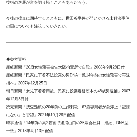
技術の進展が道を切り拓くこともあるだろう。
今後の捜査に期待するとともに、世田谷事件が問いかける未解決事件
の闇についても注視していきたい。
◆参考資料
産経新聞「26歳女性殺害被告大阪拘置所で自殺」2008年9月28日付
産経新聞「民家に下着不法投棄の男DNA一致14年前の女性殺害で再逮
捕へ」2007年12月25日
朝日新聞「女児下着着用後、民家に投棄容疑茨木の48歳男逮捕」2007
年12月3日付
読売新聞「捜査難航の20年前の主婦刺殺、67歳容疑者が急浮上「記憶
にない」と否認」2021年10月26日配信
時事通信「14年前の高2殺害で逮捕山口の35歳会社員－指紋、DNA型
一致」2018年4月13日配信