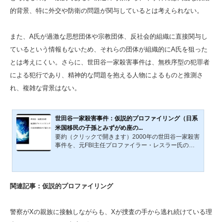
的背景、特に外交や防衛の問題が関与しているとは考えられない。
また、A氏が過激な思想団体や宗教団体、反社会的組織に直接関与し
ているという情報もないため、それらの団体が組織的にA氏を狙った
とは考えにくい。さらに、世田谷一家殺害事件は、無秩序型の犯罪者
による犯行であり、精神的な問題を抱える人物によるものと推測さ
れ、複雑な背景はない。
世田谷一家殺害事件：仮説的プロファイリング（日系
米国移民の子孫とみずがめ座の...
要約（クリックで開きます）2000年の世田谷一家殺害
事件を、元FBI主任プロファイラー・レスラー氏の秩
序型／無秩序型分類で分析し、犯人Xを計画性に乏し
く証拠を残す「無秩序型」と仮定。妄想型統合失調症
の可能性や、1970年代以降の米国西海岸日系移民社会
に広がったニューエイジ思想、水瓶座の時代といった
関連記事：仮説的プロファイリング
文化的背景が動機形成に影響した可能性を指摘する。
事件100日後に現場近くに置かれた19.5kgの地蔵の意
味や出所も考察し、象徴的メッセージや関係者の関与
警察がXの親族に接触しながらも、Xが捜査の手から逃れ続けている理
を探る。本サイトでは、2000年12月30日夜から31日
未明に発生した世田谷一...