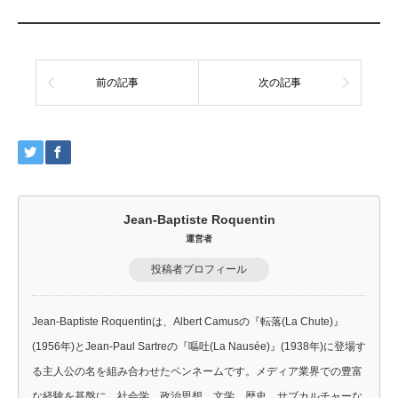
権）」の未整備だ。本記事では、足利事件や米国の最
新事例「系譜学捜査」を軸に、科学の進歩と個人の尊
厳が共存できる法整備の在り方を多角的に検証する。
止まった時計を動か...
前の記事
次の記事
Jean-Baptiste Roquentin
運営者
投稿者プロフィール
Jean-Baptiste Roquentinは、Albert Camusの『転落(La Chute)』
(1956年)とJean-Paul Sartreの『嘔吐(La Nausée)』(1938年)に登場す
る主人公の名を組み合わせたペンネームです。メディア業界での豊富
な経験を基盤に、社会学、政治思想、文学、歴史、サブカルチャーな