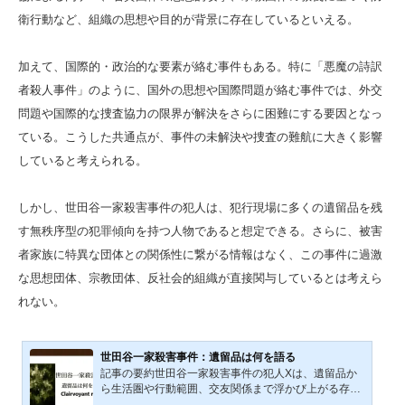
衛行動など、組織の思想や目的が背景に存在しているといえる。
加えて、国際的・政治的な要素が絡む事件もある。特に「悪魔の詩訳
者殺人事件」のように、国外の思想や国際問題が絡む事件では、外交
問題や国際的な捜査協力の限界が解決をさらに困難にする要因となっ
ている。こうした共通点が、事件の未解決や捜査の難航に大きく影響
していると考えられる。
しかし、世田谷一家殺害事件の犯人は、犯行現場に多くの遺留品を残
す無秩序型の犯罪傾向を持つ人物であると想定できる。さらに、被害
者家族に特異な団体との関係性に繋がる情報はなく、この事件に過激
な思想団体、宗教団体、反社会的組織が直接関与しているとは考えら
れない。
世田谷一家殺害事件：遺留品は何を語る
記事の要約世田谷一家殺害事件の犯人Xは、遺留品か
ら生活圏や行動範囲、交友関係まで浮かび上がる存在
だ。クラッシャーハットやトレーナーなど販売店が特