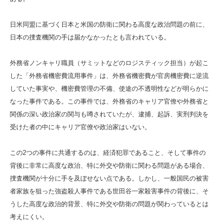
日米同盟に基づく日本と米国の防衛に関わる高度な政治問題の前に、
日本の捜査機関の手は届かなかったとも言われている。
外務省ノンキャリ職員（サミットなどのロジスティック担当）が起こ
した「外務省機密費流用事件」は、外務省機密費が官房機密費に逆流
していた事実や、機密費管理の不備、使途の不透明性などが明らかに
なった事件である。この事件では、外務省のキャリア官僚や外務省と
関係の深い政治家の関与も噂されていたが、逮捕、起訴、実刑判決を
受けた者の中にキャリア官僚や政治家はいない。
この2つの事件に共通するのは、経済犯罪であること、そして事件の
背後に非常に高度な政治、特に外交や防衛に関わる問題がある場合、
捜査機関が十分に手を及ぼせない点である。しかし、一般国民の被害
者家族を狙った強盗殺人事件である世田谷一家殺害事件の背後に、そ
うした高度な政治的背景、特に外交や防衛の問題が関わっているとは
考えにくい。