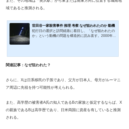
また、その地域は「奥沢駅」から東または南東方向に位置する城南地
域であると推測される。
世田谷一家殺害事件 推理 考察 なぜ狙われたのか 動機
犯行日の選択と訪問経路に着目し、「なぜ狙われたの
か」という動機の問題を構造的に読み直す。2000年1
2月、東京都世田谷区で一家4人が殺害された未解決事
件『世田谷一家殺害事件』。膨大な遺留品や詳細な動
線が残されながら、犯人像はいまなお確定していな
い。本記事では、犯行日の選択、訪問経路、室内での
行動、そして遺留品の配置に注目し、「なぜこの一家
関連記事：なぜ狙われた？
が狙われたのか」という問題を改めて検証する。従来
語られてきた流し犯・快楽犯・プロ犯説を再検討し、
面識や怨恨という動機の可能性について、統計資料や
さらに、Xは日系移民の子孫であり、父方が日本人、母方がルーマニ
既存報道も踏まえなが...
ア周辺に先祖を持つ可能性が考えられる。
また、高学歴の被害者A氏の知人であるBの家族と仮定するならば、X
の親族であるBは高学歴であり、日米両国に資産を有していると推測
される。