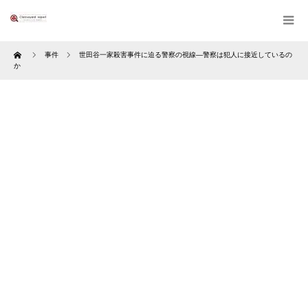
Home
事件
世田谷一家殺害事件に迫る警察の視線—警察は犯人に接近しているの
か