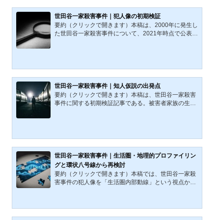
侵入経路、殺害順序、犯行後の長時間滞在、遺留品、
犯人像、捜査の限界を順に整理し、「完全な第三者に
世田谷一家殺害事件｜犯人像の初期検証
よる侵入犯」という通説がどこまで妥当なのかを検討
要約（クリックで開きます）本稿は、2000年に発生し
する。そのうえで、顔見知り説、第三者を介した接点
た世田谷一家殺害事件について、2021年時点で公表さ
仮説、DNAと移民史の問題を接続し、本事件が未解決
れている警察発表および報道資料を基に、犯人像を条
のまま推移してきた...
件の重ね合わせとして再構成したシリーズの出発点に
あたる初期検証である。現場に残された多数の物証、
土地勘の可能性、DNA型が示す統計的特徴、さらに被
害者家族の広域生活圏を総合し、無限定ではないが決
定打を欠く人物像の輪郭を整理する。断定ではなく、
世田谷一家殺害事件｜知人仮説の出発点
構造的推論として位置づける。公開日：2021年11月2
要約（クリックで開きます）本稿は、世田谷一家殺害
3日 / 最終更新日：2026年3月4日2000年12月30日未
事件に関する初期検証記事である。被害者家族の生活
明に発生した世田谷一...
圏と犯人の行動特性、さらに報道されたDNA型の統計
的特徴を踏まえ、「犯人は被害者と何らかの接点を持
つ知人であった可能性」を仮説として提示する。本稿
は断定ではなく、その後の動線分析・資産構造分析・
DNA制度論へと展開する一連の考察の出発点である。
公開日：2021年12月4日 / 最終更新日：2026年3月4日
世田谷一家殺害事件｜生活圏・地理的プロファイリン
本稿は、前回整理した犯人像の前提を引き継ぎつつ、
グと環状八号線から再検討
DNA捜査の具体的可能性と制度的課題を検討するもの
要約（クリックで開きます）本稿では、世田谷一家殺
である。事件発生から...
害事件の犯人像を「生活圏内部動線」という視点から
再検討する。被害者家族の生活圏は世田谷区を基軸に
城南地域から神奈川県北部へと連続しており、環状八
号線はその構造軸として機能する。地理的プロファイ
リング理論（バッファーゾーン、重心推定、アンカー