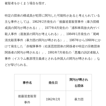
被疑者をかくまう場合を指す。
特定の団体の構成員が犯罪に関与した可能性があると考えられている
主な事件としては、1962年2月発生の「後藤巡査殺害事件（暴力団構
成員の関与が噂される）」、1977年4月発生の「浦和車両放火内ゲバ
殺人事件（過激派の関与が考えられる）」、1984年1月発生の「尾崎
清光殺害事件（暴力団の関与が噂される）」、1987年から1990年にか
けて発生した「赤報隊事件（右派思想団体の関係者や特定の宗教団体
関係者の関与が噂される）」、1991年7月発生の「悪魔の詩訳者殺人
事件（イスラム教原理主義者とされる外国人の関与が噂される）」な
どが挙げられる。
関与が噂され
事件名
発生日
る団体
後藤巡査殺害
1962年2月
暴力団
事件