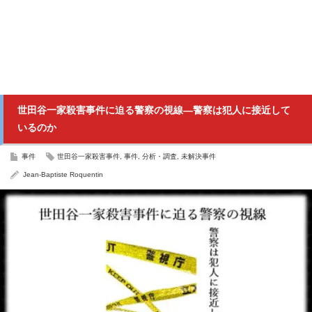
世田谷一家殺害事件に迫る警察の視線—警察は犯人に接近して
いるのか
事件
世田谷一家殺害事件
,
事件
,
分析・調査
,
未解決事件
Jean-Baptiste Roquentin