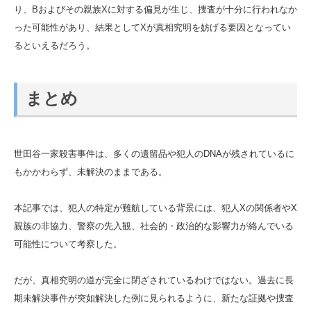
り、Bおよびその親族Xに対する偏見が生じ、捜査が十分に行われなか
った可能性があり、結果としてXが真相究明を妨げる要因となってい
るといえるだろう。
まとめ
世田谷一家殺害事件は、多くの遺留品や犯人のDNAが残されているに
もかかわらず、未解決のままである。
本記事では、犯人の特定が難航している背景には、犯人Xの関係者やX
親族の非協力、警察の先入観、社会的・政治的な影響力が絡んでいる
可能性について考察した。
だが、真相究明の道が完全に閉ざされているわけではない。過去に長
期未解決事件が突如解決した例に見られるように、新たな証拠や捜査