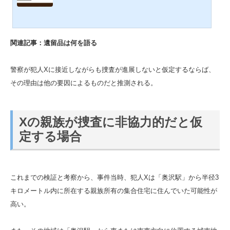
定された衣類の多くが、厚木市で揃うことから、Xが
厚木市を訪れた可能性が高い。現場に残された砂や花
粉からは横須賀市への訪問も推察される。さらに、X
の周囲の人間が事件に気づいていた可能性、供養のた
関連記事：遺留品は何を語る
めに置かれた地蔵の存在が意味するものなど、遺留品
は事件後のXの痕跡を語っている。世田谷一家殺害事
件の犯人Xは、東急電鉄目黒線「奥沢」駅から東（東
警察が犯人Xに接近しながらも捜査が進展しないと仮定するならば、
南、東北）方面半径３キ...
その理由は他の要因によるものだと推測される。
Xの親族が捜査に非協力的だと仮
定する場合
これまでの検証と考察から、事件当時、犯人Xは「奥沢駅」から半径3
キロメートル内に所在する親族所有の集合住宅に住んでいた可能性が
高い。