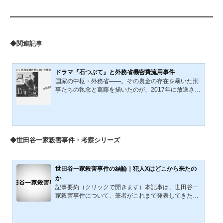
◆関連記事
ドラマ『石つぶて』と外務省機密費流用事件
国家の中枢・外務省――。その裏金の存在を暴いた刑
事たちの執念と葛藤を描いたのが、2017年に放送され
たドラマ『石つぶて～外務省機密費を暴いた捜査二課
の男たち～』である。本作は、実際に発生した『外務
省機密費流用事件』を基に、地方警察である警視庁捜
査二課が、国家中枢の政治家や外務省のエリート官僚
に戦いを挑む姿を描いた異色の刑事ドラマである。こ
◆世田谷一家殺害事件・考察シリーズ
の事件は、単なる汚職や個人の不正ではない。領収書
不要で監査も免除される「外交機密費」という国家の
特権的な資金が、組織ぐるみで私的に流用されていた
実態が明らかになっ...
世田谷一家殺害事件の結論｜犯人Xはどこから来たの
か
記事要約（クリックで開きます）本記事は、世田谷一
家殺害事件について、筆者がこれまで発表してきた考
察・分析・検証を統合し、2026年時点で得られている
DNA解析、微細物分析、系譜学捜査の知見を踏まえて
再構成した総合整理記事である。事件当夜の再構築、