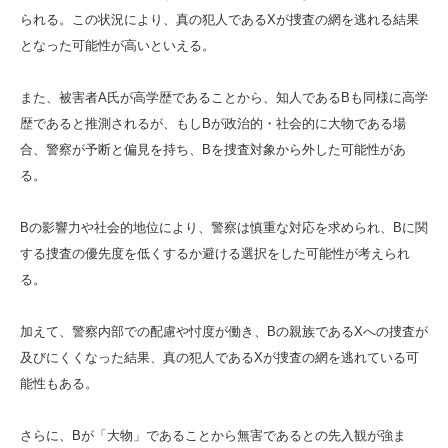
られる。この状況により、真の犯人であるXが捜査の網を逃れる結果
となった可能性が高いといえる。
また、被害者A氏が高学歴であることから、知人であるBも同様に高学
歴であると推測されるが、もしBが政治的・社会的に大物である場
合、警察が予断と偏見を持ち、Bを捜査対象から外した可能性があ
る。
Bの影響力や社会的地位により、警察は慎重な対応を求められ、Bに関
する捜査の優先度を低くするか避ける選択をした可能性が考えられ
る。
加えて、警察内部での配慮や忖度が働き、Bの親族であるXへの捜査が
及びにくくなった結果、真の犯人であるXが捜査の網を逃れている可
能性もある。
さらに、Bが「大物」であることから無害であるとの先入観が強ま