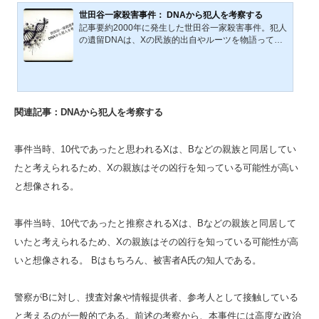
世田谷一家殺害事件： DNAから犯人を考察する
記事要約2000年に発生した世田谷一家殺害事件。犯人
の遺留DNAは、Xの民族的出自やルーツを物語ってい
た。ミトコンドリアDNAは欧州系（H15型）、Y染色
体はアジア系（O2a2b1*）に属し、Xは日系と欧州系
の混血である可能性が高い。アメリカでの異人種間結
婚、宗教的背景、移民史を踏まえ、Xの両親像や出生
地を浮かび上がらせる。本記事では犯人Xの出自を科
関連記事：DNAから犯人を考察する
学と歴史から考察する。世田谷一家殺害事件の遺留品
のなかで最も重要な遺留品は犯人XのDNAであろう。
被害者A氏宅に残された犯人XのDNAは、Xが何者なの
事件当時、10代であったと思われるXは、Bなどの親族と同居してい
かを雄弁に語る。Xの両親が誰な...
たと考えられるため、Xの親族はその凶行を知っている可能性が高い
と想像される。
事件当時、10代であったと推察されるXは、Bなどの親族と同居して
いたと考えられるため、Xの親族はその凶行を知っている可能性が高
いと想像される。 Bはもちろん、被害者A氏の知人である。
警察がBに対し、捜査対象や情報提供者、参考人として接触している
と考えるのが一般的である。前述の考察から、本事件には高度な政治