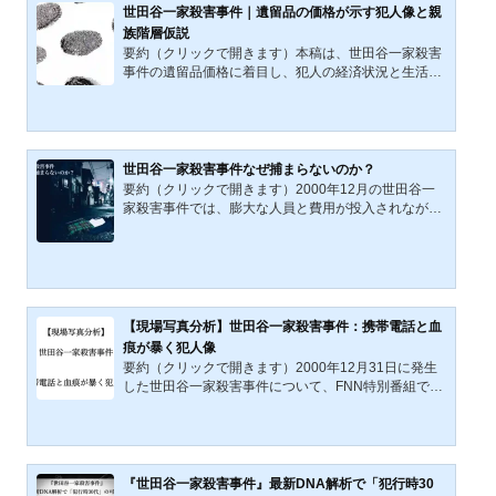
ポイント）を援用し、犯人を遠隔地からの侵入者では
世田谷一家殺害事件｜遺留品の価格が示す犯人像と親
なく圏域内部を循環する生活者として仮説化する。さ
族階層仮説
らに高地価圏域における居住可能性と資産構造の問題
要約（クリックで開きます）本稿は、世田谷一家殺害
を提示し、次稿で遺留品価格との緊張関係を検討す
事件の遺留品価格に着目し、犯人の経済状況と生活圏
る。公開日：2021年1...
を再構成する初期分析である。低単価消費と城南地域
という高コスト居住環境の緊張関係から、親族階層の
媒介を仮定し、犯人X・親族Y・被害者Aという三者関
係モデルを提示する。価格から構造へ接続する仮説の
出発点である。公開日：2021年12月30日 / 最終更新
世田谷一家殺害事件なぜ捕まらないのか？
日：2026年3月4日2000年12月30日未明に発生した世
要約（クリックで開きます）2000年12月の世田谷一
田谷一家殺害事件は、物証が極めて多い未解決事件と
家殺害事件では、膨大な人員と費用が投入されなが
して知られている。指紋、DNA、足跡、そして犯人の
ら、いまなお犯人逮捕に至っていない。本稿は、事件
ものとみられる衣類や所...
直後の広域捜査、警視庁公表の年齢・毛髪情報、ラグ
ランシャツやマフラーなどの遺留品、通学先・家庭環
境の仮説、さらに海外拠点や親族関与の可能性をつな
ぎ、なぜ捕まらないのか、その理由と解決の鍵を検討
する。読者の記憶と気づきを情報提供へつなげるため
【現場写真分析】世田谷一家殺害事件：携帯電話と血
の記事である。2000年12月30日深夜から翌31日未明
痕が暴く犯人像
にかけて発生した世田谷一家殺害事件に対し、警察は
要約（クリックで開きます）2000年12月31日に発生
四半世紀近く、膨大な人...
した世田谷一家殺害事件について、FNN特別番組で未
公開の現場写真が公開された。記事では、2階リビン
グのソファーに置かれた携帯電話や椅子の配置、トイ
レ内の鞄などを分析し、犯行時の被害者・宮沢みきお
氏の行動動線や犯人との関係性を推測。携帯電話の所
有者仮定別に複数シナリオを提示し、犯人が冷静かつ
『世田谷一家殺害事件』最新DNA解析で「犯行時30