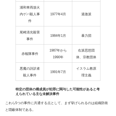
浦和車両放火
内ゲバ殺人事
1977年4月
過激派
件
尾崎清光殺害
1984年1月
暴力団
事件
1987年から
右派思想団
赤報隊事件
1990年
体、宗教団体
悪魔の詩訳者
イスラム教原
1991年7月
殺人事件
理主義
特定の団体の構成員が犯罪に関与した可能性があると考
えられている主な未解決事件
これら5つの事件に共通する点として、まず挙げられるのは組織防衛
と隠蔽体制である。