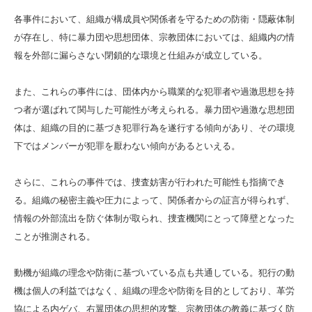
各事件において、組織が構成員や関係者を守るための防衛・隠蔽体制
が存在し、特に暴力団や思想団体、宗教団体においては、組織内の情
報を外部に漏らさない閉鎖的な環境と仕組みが成立している。
また、これらの事件には、団体内から職業的な犯罪者や過激思想を持
つ者が選ばれて関与した可能性が考えられる。暴力団や過激な思想団
体は、組織の目的に基づき犯罪行為を遂行する傾向があり、その環境
下ではメンバーが犯罪を厭わない傾向があるといえる。
さらに、これらの事件では、捜査妨害が行われた可能性も指摘でき
る。組織の秘密主義や圧力によって、関係者からの証言が得られず、
情報の外部流出を防ぐ体制が取られ、捜査機関にとって障壁となった
ことが推測される。
動機が組織の理念や防衛に基づいている点も共通している。犯行の動
機は個人の利益ではなく、組織の理念や防衛を目的としており、革労
協による内ゲバ、右翼団体の思想的攻撃、宗教団体の教義に基づく防