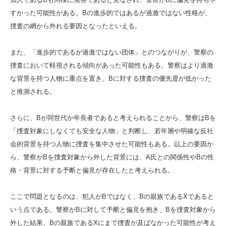
すかった可能性がある。Bの進歩的ではあるが過激ではない性格が、
捜査の網から外れる要因となったといえる。
また、「進歩的であるが過激ではない団体」とのつながりが、警察の
捜査において軽視される傾向があった可能性もある。警察はより過激
な背景を持つ人物に重点を置き、Bに対する捜査の優先度が低かった
と推測される。
さらに、Bが同世代か年長者であると考えられることから、警察はBを
「捜査対象にしなくても安全な人物」と判断し、若年層や明確な反社
会的背景を持つ人物に捜査を集中させた可能性もある。以上の要因か
ら、警察がBを捜査対象から外した背景には、A氏との関係性やBの性
格・背景に対する予断と偏見が存在したと考えられる。
ここで問題となるのは、犯人がBではなく、Bの親族であるXであると
いう点である。警察がBに対して予断と偏見を抱き、Bを捜査対象から
外した結果、Bの親族であるXにまで捜査が及ばなかった可能性が考え