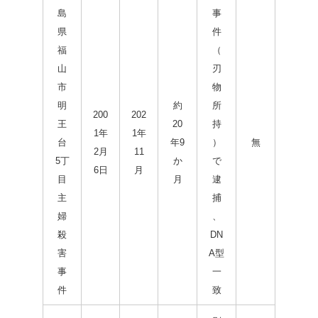
島
事
県
件
福
（
山
刃
市
物
明
約
所
200
202
王
20
持
1年
1年
台
年9
）
無
2月
11
5丁
か
で
6日
月
目
月
逮
主
捕
婦
、
殺
DN
害
A型
事
一
件
致