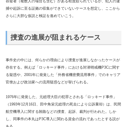
容疑者（複数人の場合も含む）がある程度絞られているが、犯人の逮
捕や起訴に至る証拠の収集ができていないケースを想定し、ここから
さらに大胆な仮説と検証を進めていこう。
捜査の進展が阻まれるケース
事件史の中には、何らかの理由により捜査が進展しなかったケースが
存在する。例えば「ロッキード事件」における対潜哨戒機P3Cに関す
る疑惑や、2001年に発覚した「外務省機密費流用事件」でのキャリア
官僚および政治家への流用疑惑などが挙げられる。
1976年に発覚した、元総理大臣の犯罪とされる「ロッキード事件」
（1993年12月16日、田中角栄元総理の死去により公訴棄却）は、民間
航空機導入に関する賄賂などの捜査、起訴、裁判が行われた。しか
し、同事件の本丸はP3C導入に関わる資金の流れであったとする説が
ある。