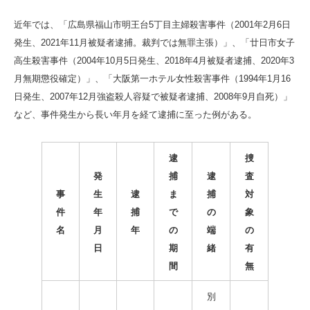
近年では、「広島県福山市明王台5丁目主婦殺害事件（2001年2月6日
発生、2021年11月被疑者逮捕。裁判では無罪主張）」、「廿日市女子
高生殺害事件（2004年10月5日発生、2018年4月被疑者逮捕、2020年3
月無期懲役確定）」、「大阪第一ホテル女性殺害事件（1994年1月16
日発生、2007年12月強盗殺人容疑で被疑者逮捕、2008年9月自死）」
など、事件発生から長い年月を経て逮捕に至った例がある。
逮
捜
発
捕
逮
査
事
生
逮
ま
捕
対
件
年
捕
で
の
象
名
月
年
の
端
の
日
期
緒
有
間
無
別