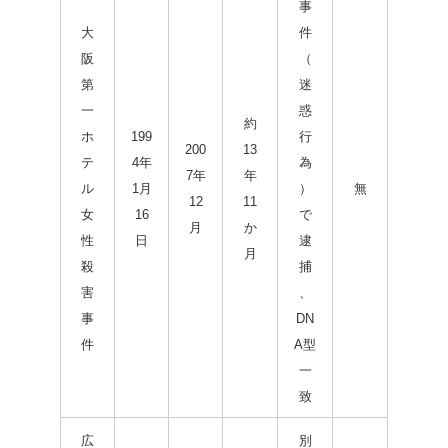
事
大
件
阪
（
第
迷
一
惑
約
ホ
199
行
200
13
テ
4年
為
7年
年
ル
1月
）
無
12
11
女
16
で
月
か
性
日
逮
月
殺
捕
害
、
事
DN
件
A型
一
致
広
別