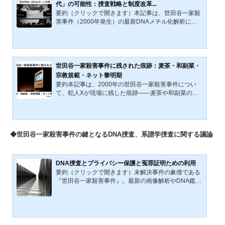
計画的に動いた可能性や、物盗り偽装による捜査攪乱
代」の可能性：捜査戦略と制度改革...
の可能性も論じる。2024年12月29日16時から放映さ
要約（クリックで開きます）本記事は、世田谷一家殺
れたFNNプライムオンライン（フジニュースネットワ
害事件（2000年発生）の最新DNAメチル化解析によ
ーク）の特別番組『新情報...
る「犯行時30代」推定を基に、その学術的根拠、捜査
戦略への影響、制度改革の可能性を多角的に分析す
る。筆者がこれまで提案してきた「10代後半〜20代前
半」説を再評価し、犯人像を1970年前後生まれと再設
定。職業・居住形態を拡張し、親族経由の接点に加え
世田谷一家殺害事件に残された痕跡：麦茶・和副菜・
て同世代的ネットワークも想定する。さらに、国際的
宗教規範・ネット黎明期
系譜背景の希少性を維持・強化しつつ、今後の再探索
要約本記事は、2000年の世田谷一家殺害事件につい
と遺伝的系譜学導入の必要性を提示する。四半世紀を
て、犯人Xが現場に残した痕跡――麦茶や和副菜の摂
経て、これまで定着して...
取、毛髪と整容痕、宗教的飲料規範、小鳥の糞、硬水
用洗剤とモハーヴェ砂、PC操作履歴――を多角的に
分析し、Xの生活習慣・文化的背景を再構成する試み
である。食文化や宗教規範、自然保護、市民運動、ネ
◆世田谷一家殺害事件の鍵となるDNA捜査、系譜学捜査に関する議論
ット黎明期の交流空間、さらには人形劇とロボット文
化の交錯までを射程に入れ、事件を「20世紀末日本社
会の文化史的交錯点」として読み解く。従来の犯罪学
的枠組みにとどまらず、文化史・生活史的な補助線に
DNA捜査とプライバシー保護と冤罪証明ための利用
よって未解決事件を考察する...
要約（クリックで開きます）未解決事件の象徴である
『世田谷一家殺害事件』。最新の画像解析やDNA鑑定
技術は停滞していた捜査に「新たな議論」を巻き起こ
している。犯人を追い詰める「攻めの科学捜査」が進
化を遂げる一方、我々は深刻なパラドックスに直面し
ている。それは、捜査に伴うプライバシーの侵害と、
過去の誤判を正すための「守りの権利（DNAアクセス