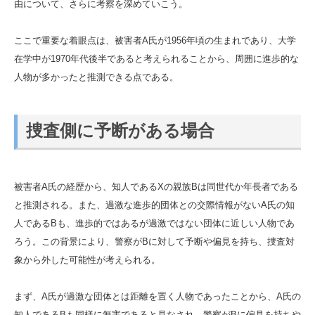
由について、さらに考察を深めていこう。
ここで重要な着眼点は、被害者A氏が1956年頃の生まれであり、大学
在学中が1970年代後半であると考えられることから、周囲に進歩的な
人物が多かったと推測できる点である。
捜査側に予断がある場合
被害者A氏の経歴から、知人であるXの親族Bは同世代か年長者である
と推測される。また、過激な進歩的団体との交際情報がないA氏の知
人であるBも、進歩的ではあるが過激ではない団体に近しい人物であ
ろう。この背景により、警察がBに対して予断や偏見を持ち、捜査対
象から外した可能性が考えられる。
まず、A氏が過激な団体とは距離を置く人物であったことから、A氏の
知人であるBも同様に無害であると見なされ、警察がBに偏見を持ちや