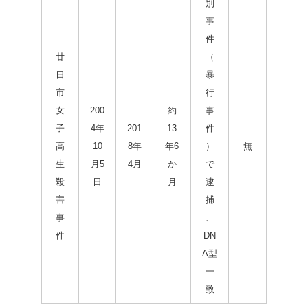
別
事
件
廿
（
日
暴
市
行
女
200
約
事
子
4年
201
13
件
高
10
8年
年6
）
無
生
月5
4月
か
で
殺
日
月
逮
害
捕
事
、
件
DN
A型
一
致