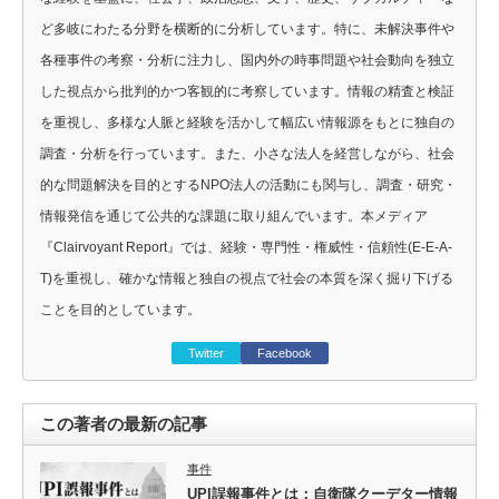
ど多岐にわたる分野を横断的に分析しています。特に、未解決事件や
各種事件の考察・分析に注力し、国内外の時事問題や社会動向を独立
した視点から批判的かつ客観的に考察しています。情報の精査と検証
を重視し、多様な人脈と経験を活かして幅広い情報源をもとに独自の
調査・分析を行っています。また、小さな法人を経営しながら、社会
的な問題解決を目的とするNPO法人の活動にも関与し、調査・研究・
情報発信を通じて公共的な課題に取り組んでいます。本メディア
『Clairvoyant Report』では、経験・専門性・権威性・信頼性(E-E-A-
T)を重視し、確かな情報と独自の視点で社会の本質を深く掘り下げる
ことを目的としています。
Twitter
Facebook
この著者の最新の記事
事件
UPI誤報事件とは：自衛隊クーデター情報