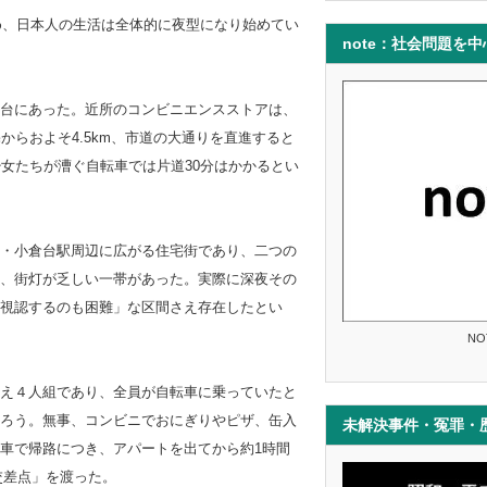
め、日本人の生活は全体的に夜型になり始めてい
note：社会問題を
台にあった。近所のコンビニエンスストアは、
からおよそ4.5km、市道の大通りを直進すると
女たちが漕ぐ自転車では片道30分はかかるとい
・小倉台駅周辺に広がる住宅街であり、二つの
、街灯が乏しい一帯があった。実際に深夜その
視認するのも困難」な区間さえ存在したとい
NO
え４人組であり、全員が自転車に乗っていたと
ろう。無事、コンビニでおにぎりやピザ、缶入
未解決事件・冤罪・
車で帰路につき、アパートを出てから約1時間
交差点」を渡った。