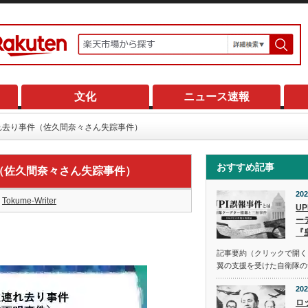
文化
ニュース速報
れ去り事件（佐久間奈々さん失踪事件）
おすすめ記事
（佐久間奈々さん失踪事件）
202
Tokume-Writer
U
ー
『
記事要約（クリックで開く） 
翼の支援を受けた自衛隊の
202
ロ