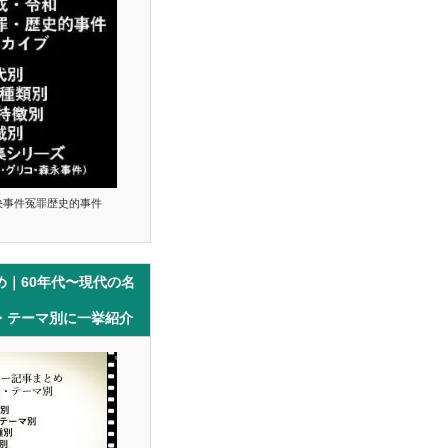
決事件冤罪歴史的事件
め｜60年代〜現代の名
・テーマ別に一挙紹介