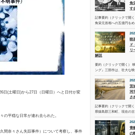
角
す
記事要約（クリックで開く
角栄元首相への五億円をめ
202
映
ド
リ
解説
要約（クリックで開く） 
ング』三部作は、壮大な映
202
茨
河
26日(土曜日)から27日（日曜日）へと日付が変
さ
記事要約（クリックで開く） 
県猿島郡三和町、現在の古
々の平穏な日常が連れ去られた。
202
青
久間奈々さん失踪事件）について考察し、事件
の