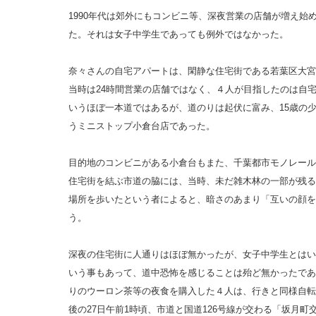
1990年代は郊外にもコンビニ等、深夜営業の店舗が増え始
た。それは女子中学生であっても例外ではなかった。
奈々さんの自宅アパートは、閑静な住宅街である若葉区大宮
当時は24時間営業の店舗ではなく、４人が目指したのは自宅
いうほぼ一本道ではあるが、道のりは起伏に富み、15歳の少
うミニストップ小倉台店であった。
目的地のコンビニがある小倉台もまた、千葉都市モノレール
住宅街を結ぶ市道の脇には、当時、未だ雑木林の一部が残る
場所を歩いたという者によると、暗さのあまり「互いの顔を
う。
深夜の住宅街に人通りはほぼ無かったが、女子中学生とはい
いう事もあって、道中恐怖を感じることは殆ど無かったであ
りのウーロン茶等の夜食を購入した４人は、行きと同様自転
後の27日午前1時頃、市道と国道126号線が交わる「坂月町