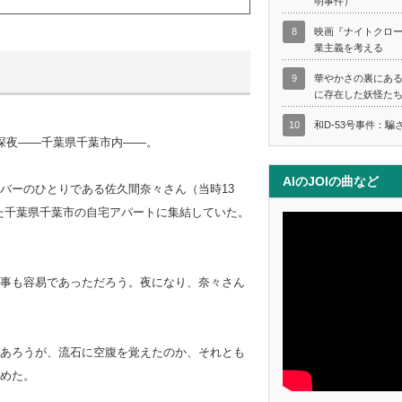
明事件）
8
映画『ナイトクロ
業主義を考える
9
華やかさの裏にあ
に存在した妖怪た
10
和D-53号事件：騙
）の深夜――千葉県千葉市内――。
AIのJOIの曲など
バーのひとりである佐久間奈々さん（当時13
いた千葉県千葉市の自宅アパートに集結していた。
事も容易であっただろう。夜になり、奈々さん
あろうが、流石に空腹を覚えたのか、それとも
めた。