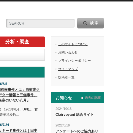
分析・調査
このサイトについて
お問い合わせ
プライバシーポリシー
サイトマップ
投稿者一覧
6/8/5
PI誤報事件とは：自衛隊ク
デター情報と三無事件、
お知らせ
過去の記事
皇帝のいない八月』
2024/10/13
1961年6月、UPIは、右
Clairvoyant 総合サイト
青年将校約…
6/7/24
2022/6/19
ッキード事件とは｜田中
アンケートへのご協力あり