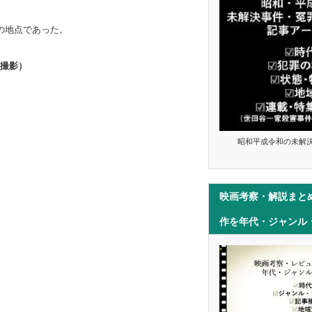
度の地点であった。
月撮影）
昭和平成令和の未解
映画考察・解説まと
作を年代・ジャンル