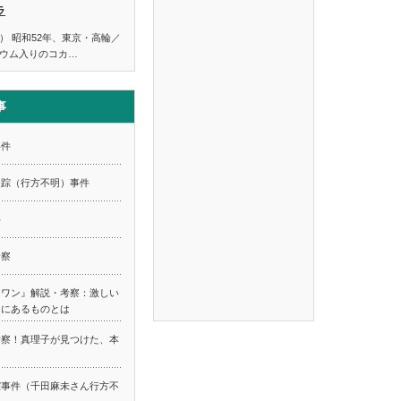
ラ
） 昭和52年、東京・高輪／
ウム入りのコカ…
事
事件
失踪（行方不明）事件
件
考察
スワン』解説・考察：激しい
てにあるものとは
考察！真理子が見つけた、本
踪事件（千田麻未さん行方不