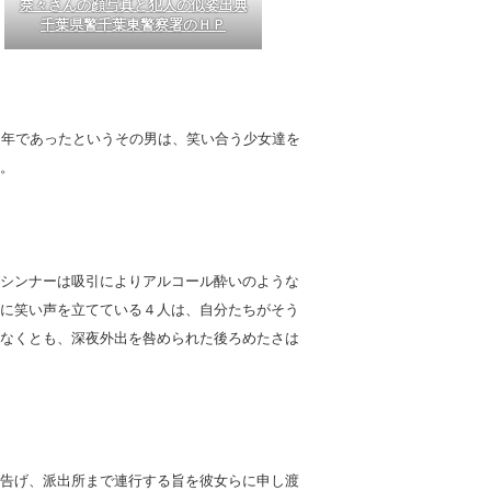
奈々さんの顔写真と犯人の似姿出典
千葉県警千葉東警察署のＨＰ
の中年であったというその男は、笑い合う少女達を
。
シンナーは吸引によりアルコール酔いのような
に笑い声を立てている４人は、自分たちがそう
なくとも、深夜外出を咎められた後ろめたさは
告げ、派出所まで連行する旨を彼女らに申し渡