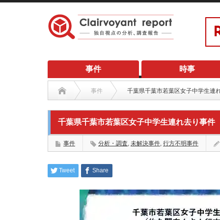
事件
時事
事件
千葉県千葉市若葉区女子中学生連
千葉県千葉市若葉区女子中学生連れ去り事件
事件
分析・調査
,
未解決事件
,
行方不明事件
Tweet
Share