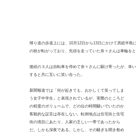
帰り道の歩道上には、10月12日から13日にかけて房総半島
の枝が転がっており、先頭を走っていた奈々さんは車輪をと
後続の３人は自転車を停めて奈々さんに駆け寄ったが、幸い
すると共に互いに笑い合った。
新聞報道では「何が起きても、おかしくて笑ってしま
う女子中学生」と表現されているが、実際のところど
の程度のボリュームで、どの位の時間騒いでいたのか
客観的な証言は存在しない。転倒地点は住宅街と住宅
街の境目にあたり、人家の乏しい一帯であったから
だ。しかも深夜である。しかし、その騒ぎを聞き咎め