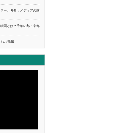
ーラー』考察：メディアの商
る暗闇とは？千年の都・京都
ち
された機械