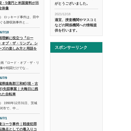
栄・5億円と米国資料が示
がとうございました。
全体像
2021/12/18
） ロッキード事件は、田中
適宜、捜査機関やマスコミ
ぐる贈収賄事件と…
などの関係機関への情報提
供を行います。
6/7/18
画理解に役立つ『ロー
・オブ・ザ・リング』 シ
スポンサーリンク
ーズの楽しみ方と用語を
映画『ロード・オブ・ザ・リ
像や戦闘だけでな…
6/7/9
城県猿島郡三和町(現・古
市)失踪事案｜大晦日に残
れた自転車
1990年12月31日、茨城
河市で、中…
6/7/1
酸コーラ事件｜戦後犯罪
転換点としての毒入りコ