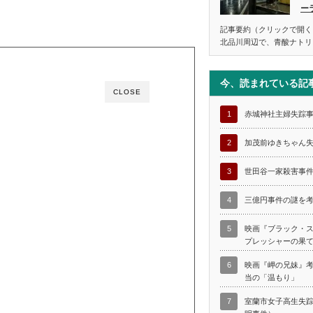
ー
記事要約（クリックで開く
北品川周辺で、青酸ナトリ
今、読まれている記
CLOSE
1
赤城神社主婦失踪
2
加茂前ゆきちゃん
3
世田谷一家殺害事
4
三億円事件の謎を
5
映画『ブラック・
プレッシャーの果
6
映画『岬の兄妹』
当の「温もり」
7
室蘭市女子高生失