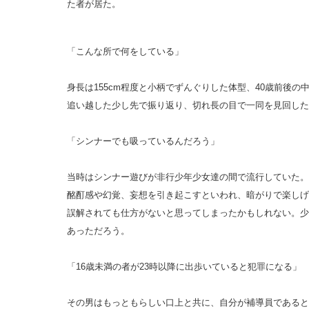
た者が居た。
「こんな所で何をしている」
身長は155cm程度と小柄でずんぐりした体型、40歳前後
追い越した少し先で振り返り、切れ長の目で一同を見回した
「シンナーでも吸っているんだろう」
当時はシンナー遊びが非行少年少女達の間で流行していた。
酩酊感や幻覚、妄想を引き起こすといわれ、暗がりで楽しげ
誤解されても仕方がないと思ってしまったかもしれない。少
あっただろう。
「16歳未満の者が23時以降に出歩いていると犯罪になる」
その男はもっともらしい口上と共に、自分が補導員であると