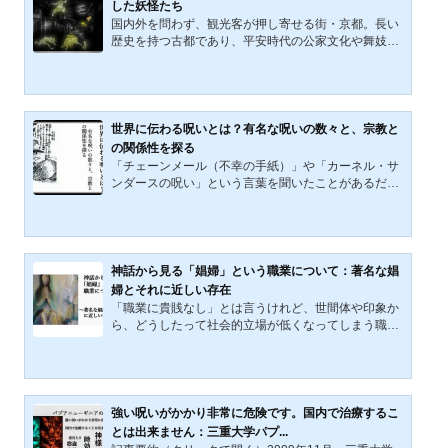
した妖怪たち
とも言える「井戸への認識」が少し分かってくるだろ
国内外を問わず、観光客が押し寄せる街・京都。長い
う。小野篁と地獄に...
歴史を持つ古都であり、平安時代の公家文化や舞妓と
いった要因から、華やかなイメージを持つ人も多いこ
とだろう。しかし、光があれば影もある。京都は意外
と闇に満ちた場所で、一条戻り橋には式神が住んでい
たし（安倍晴明に命じられて）、妖怪や怨霊が跋扈し
ていた。政治の中心であり天皇の住まいだった京都御
世界に伝わる呪いとは？有名な呪いの数々と、宗教と
所も、その例外ではない。かつての京都には、どんな
の関係性を探る
妖怪が息づいていたのだろうか。この記事で紹介して
「チェーンメール（不幸の手紙）」や「カーネル・サ
いこうと思う。日本的キメラ「鵺」京都の妖怪を語る
ンダースの呪い」という言葉を聞いたことがあるだろ
において、「鵺（...
う。もしかすると、その渦中に巻き込まれた人もいる
かもしれない。これらは現代的ではあるにせよ、確固
たる「呪い」の一種である。人間の長い歴史の中で、
いくつもの呪いが生まれてきた。そしてその中には、
今でも信じられ、密かに恐れられているものがある。
神話から見る「娼婦」という職業について：著名な娼
今回は、世界に伝わる有名な呪いの幾つかを紹介した
婦とそれに近しい存在
上で、呪いと宗教との関係性を紹介していきたいと思
「職業に貴賎なし」とは言うけれど、世間体や印象か
う。「呪い」とは何なのか呪いには幾つかの言い方が
ら、どうしたって社会的立場が低くなってしまう職業
ある。「呪詛」や...
がある。そして、性産業の代表である売春に従事する
娼婦もまた、その１つだ。娼婦とは、神話に登場する
ほど長い歴史を持つ職業だ。また、彼女たちが置かれ
た状況も、現在とは全く異なっていた。この記事で
は、その歴史を紐解いた後、神話などに登場する著名
強い呪いがかかり非常に危険です。国内で治療するこ
な娼婦たちをご紹介していきたい。「娼婦」という職
とは出来ません：三重大学パプ...
業：最古の職業とも「娼婦」という職業のことを考え