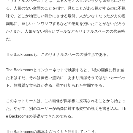
「リミナルスペース」とは、見る人をノスタルジックな気持ちにさせ
る、人気のない空間のことを指す。見たことがある気がするのに不気
味で、どこか物悲しい気分にさせる場所。人が少なくなった夕方の遊
園地に、寂しい・ソワソワするなどの感覚を抱いたことがないだろう
か? また、人気がない明るいプールなどもリミナルスペースの代表格
だ。
The Backroomsも、このリミナルスペースの派生形である。
The Backroomsとインターネットで検索すると、1枚の画像に行き当
たるはずだ。それは黄色い壁紙に、あまり清潔そうではないカーペッ
ト、無機質な蛍光灯が光る、壁で仕切られた空間である。
このネットミームは、この画像が掲示板に投稿されることから始まっ
た。やがて、別のユーザーが画像に対する架空の説明を書き込み、Th
e Backroomsの基礎ができたのである。
The Backroomsの基本をざっくりと説明していこう。