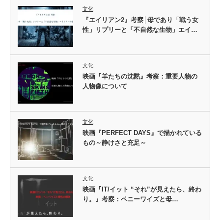
文化
『エイリアン2』考察│母であり「戦う女
性」リプリーと「不自然な生物」エイ…
文化
映画『羊たちの沈黙』考察：重要人物の
人物像について
文化
映画『PERFECT DAYS』で描かれている
もの～静けさと充足～
文化
映画『IT/イット “それ”が見えたら、終わ
り。』考察：ペニーワイズと母…