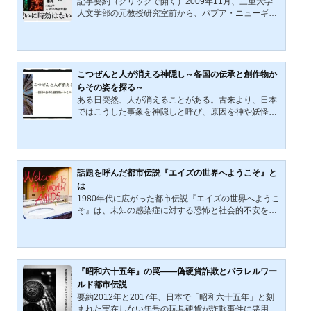
記事要約（クリックで開く）2009年11月、三重大学
てみよう。娼婦とは、金銭と引き換えに性的なサービ
人文学部の元教授研究室前から、パプア・ニューギニ
スを行う女性を指す...
アで入手した木製の「神様像」が盗まれた。教授は扉
に「強い呪いがかかり非常に危険。国内で治療できま
せん」と貼り紙を掲示。2015年、新聞報道とともにS
NSで拡散し、呪い・黒魔術・カニバリズムの文化背
景も注目された。盗まれた像は換金性が低く、動機は
こつぜんと人が消える神隠し～各国の伝承と創作物か
嫌がらせよりも嗜好性が高いと推察される。事件は20
らその姿を探る～
16年に時効を迎えたが、教授は「呪いに時効はない」
ある日突然、人が消えることがある。古来より、日本
と語った。2009年11月25日、夕暮れの三重大学構
ではこうした事象を神隠しと呼び、原因を神や妖怪と
内。人影の途絶えた廊下に、...
いった神秘的な存在に求めた。現代でも神隠しの概念
は廃れておらず、状況が不可解な行方不明事件があれ
ば、「神隠し事件」と銘打たれることもある。今回は
そんな神隠しという事象について、今に残る伝承や創
作物から、より細かな姿を探っていきたいと思う。因
話題を呼んだ都市伝説『エイズの世界へようこそ』と
みに、神隠しは日本のものと思われがちだが、海外に
は
も似た伝承が残っている。この記事では、日本に留ま
1980年代に広がった都市伝説『エイズの世界へようこ
らず海外にも目を向けていきたい。神隠しとはそもそ
そ』は、未知の感染症に対する恐怖と社会的不安を象
も神隠しとは何な...
徴する物語である。この伝説は、当時致命的かつ制御
困難と見なされていたHIV/AIDSが引き起こした混乱を
背景に生まれた。本記事の目的は、この都市伝説を単
なる噂話としてではなく、1980年代の社会的・文化的
背景を反映する現象として位置づけることである。こ
『昭和六十五年』の罠——偽硬貨詐欺とパラレルワー
の分析を通じて、HIV/AIDSが個人の行動や社会的規範
ルド都市伝説
に与えた影響を解明し、恐怖と偏見がいかにして時代
要約2012年と2017年、日本で「昭和六十五年」と刻
精神を形作ったかを探る。また、現代における類似の
まれた実在しない年号の玩具硬貨が詐欺事件に悪用さ