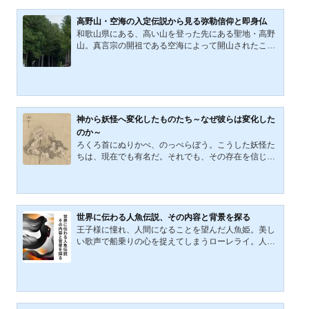
高野山・空海の入定伝説から見る弥勒信仰と即身仏
和歌山県にある、高い山を登った先にある聖地・高野
山。真言宗の開祖である空海によって開山されたこの
地は、今もなお篤い信仰を集めており、日々、多くの
人々が訪れている。高名な僧である空海には、今も
様々な伝説が残っている。その中で最も有名なもの
は、「空海が高野山の奥の院で入定し続け、人々を救
っている」という「空海入定伝説」である。 今回はこ
の入定伝説から、日本の弥勒信仰や即身仏について見
神から妖怪へ変化したものたち～なぜ彼らは変化した
ていこう。高野山に残る空海の入定伝説ありがたや
のか～
高野の山の岩かげに 大師はいまだ おわしますなる
ろくろ首にぬりかべ、のっぺらぼう。こうした妖怪た
慈円和尚はっきり知ら...
ちは、現在でも有名だ。それでも、その存在を信じて
いる人は、今ではほとんど残っていないことだろう。
しかし、遥か昔、日本の闇が今よりも暗かった時代に
は、確かにこうした存在が信じられていた。そしてそ
の時代は、神もまた今よりも身近な存在だった。神と
妖怪。これらの存在は同じく超常的なものでありなが
世界に伝わる人魚伝説、その内容と背景を探る
ら、相いれないものだと考えてしまいがちだ。しか
王子様に憧れ、人間になることを望んだ人魚姫。美し
し、両者の垣根は意外と低い。神から妖怪になったも
い歌声で船乗りの心を捉えてしまうローレライ。人魚
のがあるからだ。今回は、そうした変化を遂げた妖怪
が登場する物語は、どうしようもなく魅力的だ。そし
や神について、有名...
てその伝説は、世界中に散らばっている。世界に残る
人魚伝説を読んでいると、その背景に流れるものが気
になってくる。 そこで、この記事では世界の人魚伝説
を集めてみた。そしてささやかではあるが、それぞれ