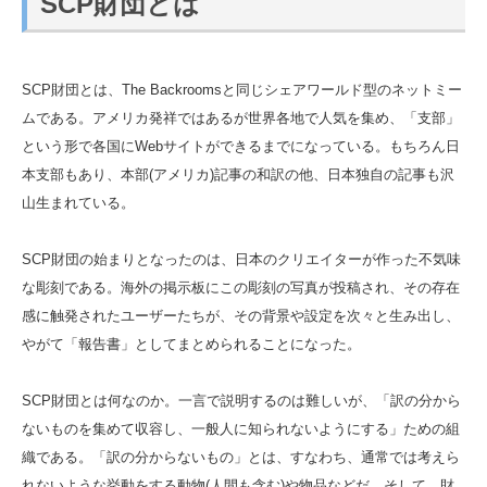
SCP財団とは
SCP財団とは、The Backroomsと同じシェアワールド型のネットミー
ムである。アメリカ発祥ではあるが世界各地で人気を集め、「支部」
という形で各国にWebサイトができるまでになっている。もちろん日
本支部もあり、本部(アメリカ)記事の和訳の他、日本独自の記事も沢
山生まれている。
SCP財団の始まりとなったのは、日本のクリエイターが作った不気味
な彫刻である。海外の掲示板にこの彫刻の写真が投稿され、その存在
感に触発されたユーザーたちが、その背景や設定を次々と生み出し、
やがて「報告書」としてまとめられることになった。
SCP財団とは何なのか。一言で説明するのは難しいが、「訳の分から
ないものを集めて収容し、一般人に知られないようにする」ための組
織である。「訳の分からないもの」とは、すなわち、通常では考えら
れないような挙動をする動物(人間も含む)や物品などだ。そして、財