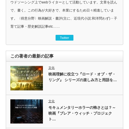
ウドソーシング上でwebライターとして活動しています。文章を読ん
で、書く。この行為が大好きで、本業にするため日々精進していま
す。〈得意分野〉映画解説・書評(主に、近現代小説:和洋問わず)・子
育て記事・歴史解説記事etc……
Twitter
この著者の最新の記事
文化
映画理解に役立つ『ロード・オブ・ザ・
リング』 シリーズの楽しみ方と用語を…
文化
モキュメンタリーホラーの怖さとは？～
映画『ブレア・ウィッチ・プロジェク
ト…