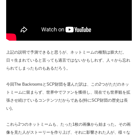
上記の説明で予測できると思うが、ネットミームの種類は膨大だ。
日々生まれていると言っても過言ではないかもしれず、人々から忘れ
られてしまったものもあるだろう。
今回The BackroomsとSCP財団を選んだ訳は、この2つがただのネッ
トミームに留まらず、世界中でファンを獲得し、現在でも世界観を拡
張させ続けているコンテンツだからである(特にSCP財団の歴史は長
い)。
これら2つのネットミームも、たった1枚の画像から始まった。その画
像を見た人がストーリーを作り上げ、それに影響された人が、様々な