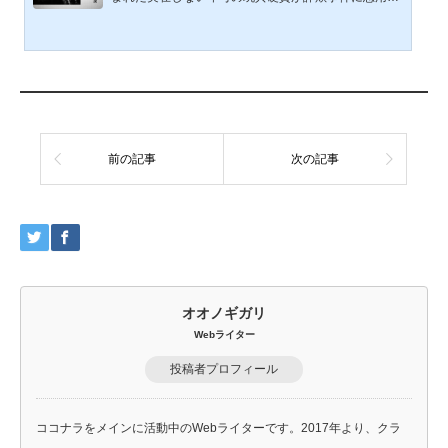
課題を考察し、恐...
れた。もとは1970〜80年代のガチャ景品として製造
されたジョーク商品だったが、時を経て現金として誤
認され、少額詐欺に利用された。事件はネットやSNS
で拡散し、「パラレルワールドから来た貨幣」といっ
た都市伝説やオカルト的解釈が広がった。その背景に
は、不安定な社会情勢や人々の非日常志向、情報環境
の変化がある。記事では、事件の詳細、歴史的類似
例、都市伝説が拡散する心理メカニズム、偽造貨幣問
題、そして現代社会におけ...
前の記事
次の記事
オオノギガリ
Webライター
投稿者プロフィール
ココナラをメインに活動中のWebライターです。2017年より、クラ