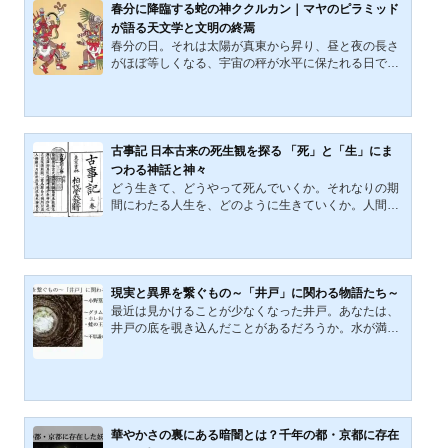
の比較や背景を探っていきたいと思う。人魚を食べた
春分に降臨する蛇の神ククルカン｜マヤのピラミッド
八百比丘尼まずは、日本の人魚伝説を見ていこう。日
が語る天文学と文明の終焉
本に残る人魚の逸話の中で最も有名なものは、八百比
春分の日。それは太陽が真東から昇り、昼と夜の長さ
丘尼（やおびくに...
がほぼ等しくなる、宇宙の秤が水平に保たれる日であ
る。この日を境に光の季節が始まり、世界は春から初
夏、そして収穫の秋へと歩みを進めていく。大地を耕
し、水や風とともに生きてきた人類にとって、天体の
運行を読み解くことは、生存をかけた至上命題であっ
た。古の人々は星を仰ぎ、巨大な遺構を築き、そこに
古事記 日本古来の死生観を探る 「死」と「生」にま
集うことで共同体の命脈を繋いできた。メソアメリカ
つわる神話と神々
の密林に独自の花を咲かせたマヤ文明（紀元前1000年
どう生きて、どうやって死んでいくか。それなりの期
頃～紀元1524年）もまた、天の理を石に刻んだ知の結
間にわたる人生を、どのように生きていくか。人間が
晶であった。彼ら...
昔から考えて止まない「死生観」というもの。全ての
国の（ほとんど全て）の人々が、独特ではあるもの
の、ある種共通した死生観を持っている。死生観とい
う概念の内容を言葉にすることは難しいが、それぞれ
の国に伝わる昔話や神話を紐解けば、その一端を見る
現実と異界を繋ぐもの～「井戸」に関わる物語たち～
ことは可能だ。日本古来の死生観を探るならば神話か
最近は見かけることが少なくなった井戸。あなたは、
ら。ここでは、日本最古の歴史書とされる古事記を参
井戸の底を覗き込んだことがあるだろうか。水が満ち
考に、死と生に関わる神話や神々を見ていこうと思
ていても、枯れていても、井戸が持つ雰囲気は神秘的
う。黄泉平坂（ヨモツ...
だ。底がどうなっているかが全く見えず、何がいて
も、どこかに繋がっていても不思議ではないように思
える。そうでありながら人間の生活に欠かすことがで
きない。だからこそ、昔の人は井戸を特別なものだと
考えていた。 今回見ていくのは、井戸が深く関係する
華やかさの裏にある暗闇とは？千年の都・京都に存在
世界の物語たちだ。これらの物語を知れば、人類共通