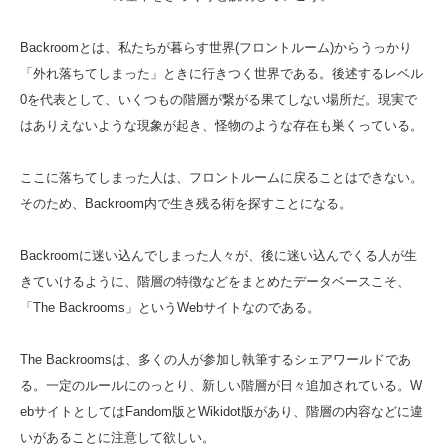
Backroomとは、私たちが暮らす世界(フロントルーム)からうっかり
「外れ落ちてしまった」ときに行きつく世界である。後述するレベル
0を代表として、いくつもの階層が繋がる果てしない場所だ。現実で
はありえないような現象が起き、怪物のような存在も巣くっている。
ここに落ちてしまった人は、フロントルームに戻ることはできない。
そのため、Backroom内で生き残る術を探すことになる。
Backroomに迷い込んでしまった人々が、後に迷い込んでくる人が生
きていけるように、階層の特徴などをまとめたデータベースこそ、
「The Backrooms」というWebサイトなのである。
The Backroomsは、多くの人が参加し執筆するシェアワールドであ
る。一定のルールにのっとり、新しい階層が日々追加されている。W
ebサイトとしてはFandom版とWikidot版があり、階層の内容などに違
いがあることに注意して欲しい。