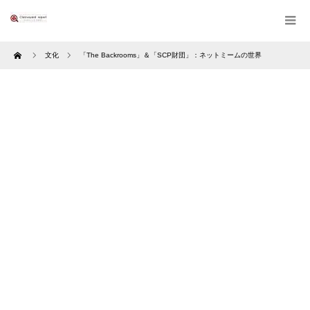
Home
文化
「The Backrooms」＆「SCP財団」：ネットミームの世界