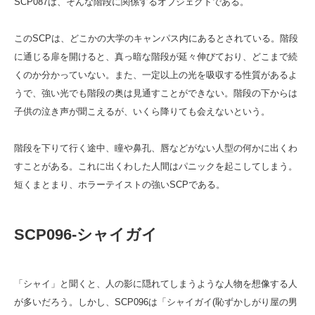
SCP087は、そんな階段に関係するオブジェクトである。
このSCPは、どこかの大学のキャンパス内にあるとされている。階段
に通じる扉を開けると、真っ暗な階段が延々伸びており、どこまで続
くのか分かっていない。また、一定以上の光を吸収する性質があるよ
うで、強い光でも階段の奥は見通すことができない。階段の下からは
子供の泣き声が聞こえるが、いくら降りても会えないという。
階段を下りて行く途中、瞳や鼻孔、唇などがない人型の何かに出くわ
すことがある。これに出くわした人間はパニックを起こしてしまう。
短くまとまり、ホラーテイストの強いSCPである。
SCP096‐シャイガイ
「シャイ」と聞くと、人の影に隠れてしまうような人物を想像する人
が多いだろう。しかし、SCP096は「シャイガイ(恥ずかしがり屋の男