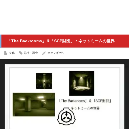
「The Backrooms」＆「SCP財団」：ネットミームの世界
文化
分析・調査
オオノギガリ