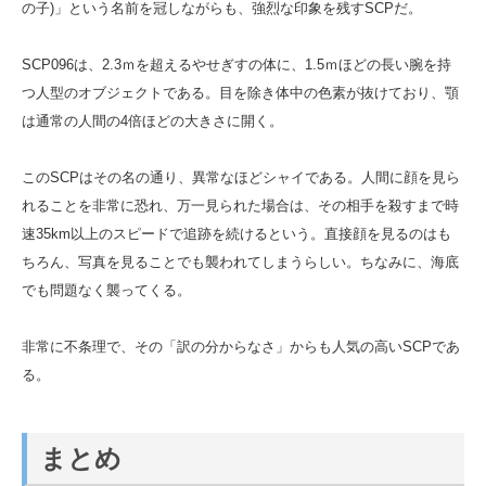
の子)」という名前を冠しながらも、強烈な印象を残すSCPだ。
SCP096は、2.3ｍを超えるやせぎすの体に、1.5ｍほどの長い腕を持
つ人型のオブジェクトである。目を除き体中の色素が抜けており、顎
は通常の人間の4倍ほどの大きさに開く。
このSCPはその名の通り、異常なほどシャイである。人間に顔を見ら
れることを非常に恐れ、万一見られた場合は、その相手を殺すまで時
速35km以上のスピードで追跡を続けるという。直接顔を見るのはも
ちろん、写真を見ることでも襲われてしまうらしい。ちなみに、海底
でも問題なく襲ってくる。
非常に不条理で、その「訳の分からなさ」からも人気の高いSCPであ
る。
まとめ