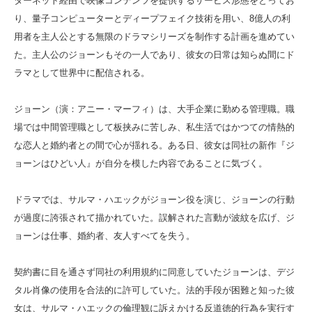
ターネット経由で映像コンテンツを提供するサービス形態をとってお
り、量子コンピューターとディープフェイク技術を用い、8億人の利
用者を主人公とする無限のドラマシリーズを制作する計画を進めてい
た。主人公のジョーンもその一人であり、彼女の日常は知らぬ間にド
ラマとして世界中に配信される。
ジョーン（演：アニー・マーフィ）は、大手企業に勤める管理職。職
場では中間管理職として板挟みに苦しみ、私生活ではかつての情熱的
な恋人と婚約者との間で心が揺れる。ある日、彼女は同社の新作『ジ
ョーンはひどい人』が自分を模した内容であることに気づく。
ドラマでは、サルマ・ハエックがジョーン役を演じ、ジョーンの行動
が過度に誇張されて描かれていた。誤解された言動が波紋を広げ、ジ
ョーンは仕事、婚約者、友人すべてを失う。
契約書に目を通さず同社の利用規約に同意していたジョーンは、デジ
タル肖像の使用を合法的に許可していた。法的手段が困難と知った彼
女は、サルマ・ハエックの倫理観に訴えかける反道徳的行為を実行す