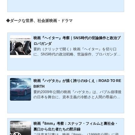
民主主義社会における透明性及び知る権利の必要性
と、一方で国家の安全を守るために必要とされる秘密
の保持という相反する価値観について考察させるもの
である。この対立は、公共の利益と個々人のプライバ
◆ダークな世界、社会派映画・ドラマ
シー権、国家安全保障の必要性の間のバランスをどの
ように取るかという、普遍的で永続的な問題につなが
っている。さらに、ドラマ『運命の人』は、権力を追
求する政治家同士の...
映画『ヘイター』考察｜SNS時代の世論操作と政治プ
ロパガンダ
要約（クリックで開く）映画『ヘイター』を切り口
に、SNS時代の政治戦略、世論操作、プロパガンダ、
情報操作の実態を解説する。日本の東京都知事選、衆
議院選挙、兵庫県知事選に加え、アメリカ大統領選や
欧州政治の変化も比較し、デマ、誹謗中傷、ボット、
ターゲティング広告、炎上戦術が社会分断を拡大する
過程を検証。ハッシュタグ運動の功罪、ポピュリズ
映画『ハゲタカ』が描く誇りのゆくえ：ROAD TO RE
ム、民主主義の脆弱性にも触れ、映画レビューを超え
BIRTH
て、現代政治とSNSの危うい関係、情報リテラシーの
要約2009年公開の映画『ハゲタカ』は、バブル崩壊後
必要性を読み解く内容である。選挙戦やネット言論の
の日本を舞台に、資本主義の冷酷さと人間の尊厳の対
現在地を考える手がかり...
立を描いた倫理的経済ドラマである。外資ファンド出
身の鷲津政彦、中国出身の投資家・劉一華、派遣労働
者・守山翔の三者を軸に、「誇り」や「再生」の意味
が問われる。本記事では、彼らの生き様を通して、現
代日本における労働・資本・倫理の再配置を論じると
映画『8mm』考察：スナッフ・フィルムと裏社会・
ともに、2025年参院選に見られたナショナリズム的誇
裏口から出た者たちの黙示録
りへの言及を通して、「人間としての誇り」とは何か
ご注意本記事は、映画『8mm』（1999年公開）に登