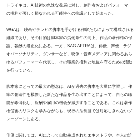
トライキは、AI技術の急速な発展に対し、創作者およびパフォーマー
の権利が著しく損なわれる可能性への抗議として始まった。
WGAは、映画やテレビの脚本を手がける作家たちによって構成される
組織であり、その目的は脚本家の労働条件の向上、作品の著作権の保
護、報酬の適正化にある。一方、SAG-AFTRAは、俳優、声優、ラジ
オパーソナリティ、ダンサーなど、映像・音声メディアに関わるあら
ゆるパフォーマーを代表し、その職業的権利と地位を守るための活動
を行っている。
脚本家にとっての最大の懸念は、AIが過去の脚本を大量に学習し、作
家の創造性を模倣した新たな作品を生み出すことによって、自らの職
能が希薄化し、報酬や雇用の機会が減少することである。これは著作
権侵害のリスクを孕みながらも、現行の法制度では対応しきれないグ
レーゾーンにある。
俳優に関しては、AIによって自動生成されたエキストラや、本人の許