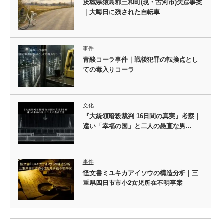
茨城県猿島郡三和町(現・古河市)失踪事案
｜大晦日に残された自転車
事件
青酸コーラ事件｜戦後犯罪の転換点とし
ての毒入りコーラ
文化
『大統領暗殺裁判 16日間の真実』考察｜
遠い「幸福の国」と二人の愚直な男…
事件
怪文書ミユキカアイソウの構造分析｜三
重県四日市市小2女児所在不明事案