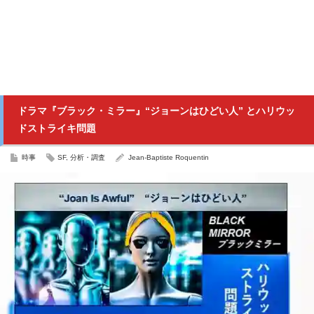
ドラマ『ブラック・ミラー』“ジョーンはひどい人” とハリウッ
ドストライキ問題
時事
SF
,
分析・調査
Jean-Baptiste Roquentin