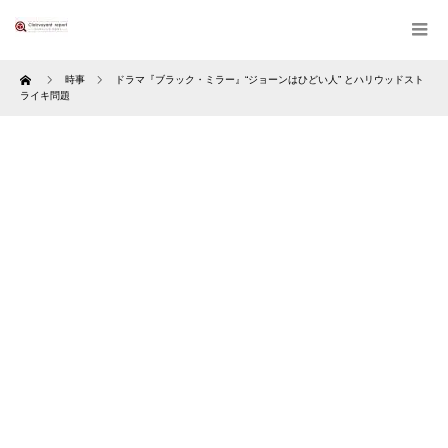
Home
時事
ドラマ『ブラック・ミラー』“ジョーンはひどい人” とハリウッドスト
ライキ問題