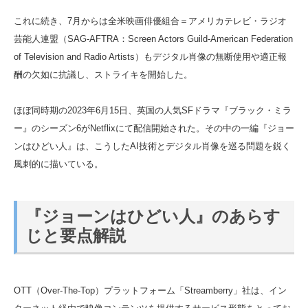
これに続き、7月からは全米映画俳優組合＝アメリカテレビ・ラジオ
芸能人連盟（SAG-AFTRA：Screen Actors Guild‐American Federation
of Television and Radio Artists）もデジタル肖像の無断使用や適正報
酬の欠如に抗議し、ストライキを開始した。
ほぼ同時期の2023年6月15日、英国の人気SFドラマ『ブラック・ミラ
ー』のシーズン6がNetflixにて配信開始された。その中の一編『ジョー
ンはひどい人』は、こうしたAI技術とデジタル肖像を巡る問題を鋭く
風刺的に描いている。
『ジョーンはひどい人』のあらす
じと要点解説
OTT（Over-The-Top）プラットフォーム「Streamberry」社は、イン