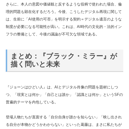
さらに、本人の意図や価値観と反するような役柄で使われた場合、倫
理的問題も顕在化するだろう。今後、こうしたデジタル再現に関して
は、生前に「AI使用の可否」を明示する契約＝デジタル遺言のような
制度が必要になる可能性が高い。これは、AI時代の文化的・法的イン
フラの整備として、今後の議論が不可欠な領域である。
まとめ：『ブラック・ミラー』が
描く問いと未来
『ジョーンはひどい人』は、AIとデジタル肖像の問題を題材にしつ
つ、「現実とは何か」「自己とは誰か」「認識とは何か」というSFの
普遍的テーマを内包している。
登場人物たちが直面する「自分自身が誰かを知らない」「映し出され
る自分が本物かどうかわからない」といった葛藤は、まさに私たちが