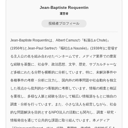
Jean-Baptiste Roquentin
運営者
投稿者プロフィール
Jean-Baptiste Roquentinは、Albert Camusの『転落(La Chute)』
(1956年)とJean-Paul Sartreの『嘔吐(La Nausée)』(1938年)に登場す
る主人公の名を組み合わせたペンネームです。メディア業界での豊富
な経験を基盤に、社会学、政治思想、文学、歴史、サブカルチャーな
ど多岐にわたる分野を横断的に分析しています。特に、未解決事件や
各種事件の考察・分析に注力し、国内外の時事問題や社会動向を独立
した視点から批判的かつ客観的に考察しています。情報の精査と検証
を重視し、多様な人脈と経験を活かして幅広い情報源をもとに独自の
調査・分析を行っています。また、小さな法人を経営しながら、社会
的な問題解決を目的とするNPO法人の活動にも関与し、調査・研究・
情報発信を通じて公共的な課題に取り組んでいます。本メディア