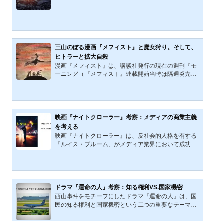
チマン』のネタバレが含まれています。日本時間2021
年10月29日未明、SNSの巨人「Facebook, Inc.」が世
界中の人々に親しまれブランド価値の高いその社名を
「Meta Platforms, Inc.（通称,メタ）」に変更すると正
式発表した。また、同社の創業者CEOのマーク・ザッ
カーバーグは今後の10年、メタバース （3次元仮想空
三山のぼる漫画『メフィスト』と魔女狩り。そして、
間）分野に年間1兆円以上の投資を行うとも報道され
ヒトラーと拡大自殺
ている。以下は2021年11月22日に配信された「メタ
漫画『メフィスト』は、講談社発行の現在の週刊『モ
バース」や「旧フェイ...
ーニング（『メフィスト』連載開始当時は隔週発売の
『コミックモーニング』）』に昭和59（1984）年か
ら昭和63（1988）年まで連載された昭和の時代の漫
画である。 なお、作者の三山のぼる（昭和31（195
6）年1月7日-2007（平成19）年12月2日）は、心不全
のため51歳の若さで他界した。漫画『メフィスト』の
映画『ナイトクローラー』考察：メディアの商業主義
あらすじ物語はペストが猛威を振るう16世紀末のフラ
を考える
ンスから始まる。ペスト研究をする医師のジャンは、
映画『ナイトクローラー』は、反社会的人格を有する
フランス・ロレーヌ地方の片田舎で妻のマドレーヌと
『ルイス・ブルーム』がメディア業界において成功を
暮らしていたが、ペストの...
収める過程を描いた作品である。2014年の公開以来、
本作は単なるサイコ・サスペンスの枠を超え、メディ
アの視聴率至上主義とジャーナリズムの倫理を問う作
品として評価されてきた。本記事では、本作が提示す
るメディアの商業主義的構造と、その社会的影響につ
ドラマ『運命の人』考察：知る権利VS.国家機密
いて批判的考察を加える。本作の根幹にあるのは、
西山事件をモチーフにしたドラマ『運命の人』は、国
『事実』よりも『物語』を優先するメディアの報道姿
民の知る権利と国家機密という二つの重要なテーマの
勢である。視聴率を最優先する放送局は、センセーシ
対立を描く社会派ドラマである。これらのテーマは、
ョナルな映像を求め...