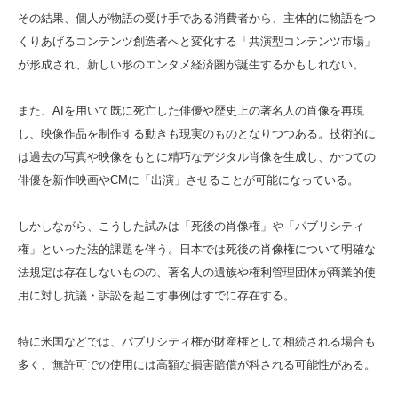
その結果、個人が物語の受け手である消費者から、主体的に物語をつ
くりあげるコンテンツ創造者へと変化する「共演型コンテンツ市場」
が形成され、新しい形のエンタメ経済圏が誕生するかもしれない。
また、AIを用いて既に死亡した俳優や歴史上の著名人の肖像を再現
し、映像作品を制作する動きも現実のものとなりつつある。技術的に
は過去の写真や映像をもとに精巧なデジタル肖像を生成し、かつての
俳優を新作映画やCMに「出演」させることが可能になっている。
しかしながら、こうした試みは「死後の肖像権」や「パブリシティ
権」といった法的課題を伴う。日本では死後の肖像権について明確な
法規定は存在しないものの、著名人の遺族や権利管理団体が商業的使
用に対し抗議・訴訟を起こす事例はすでに存在する。
特に米国などでは、パブリシティ権が財産権として相続される場合も
多く、無許可での使用には高額な損害賠償が科される可能性がある。