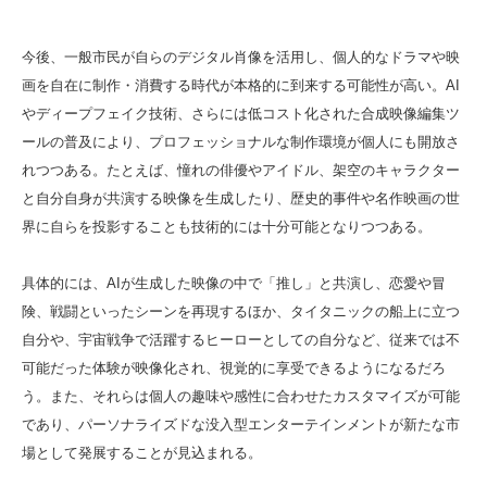
今後、一般市民が自らのデジタル肖像を活用し、個人的なドラマや映
画を自在に制作・消費する時代が本格的に到来する可能性が高い。AI
やディープフェイク技術、さらには低コスト化された合成映像編集ツ
ールの普及により、プロフェッショナルな制作環境が個人にも開放さ
れつつある。たとえば、憧れの俳優やアイドル、架空のキャラクター
と自分自身が共演する映像を生成したり、歴史的事件や名作映画の世
界に自らを投影することも技術的には十分可能となりつつある。
具体的には、AIが生成した映像の中で「推し」と共演し、恋愛や冒
険、戦闘といったシーンを再現するほか、タイタニックの船上に立つ
自分や、宇宙戦争で活躍するヒーローとしての自分など、従来では不
可能だった体験が映像化され、視覚的に享受できるようになるだろ
う。また、それらは個人の趣味や感性に合わせたカスタマイズが可能
であり、パーソナライズドな没入型エンターテインメントが新たな市
場として発展することが見込まれる。