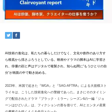
AI技術の進化は、私たちの暮らしだけでなく、文化や創作のあり方す
ら根底から揺さぶろうとしている。映画やドラマの脚本はAIに学習さ
れ、俳優の顔と声はデジタルで複製され、知らぬ間に“もうひとりの自
分”が画面の中で動き始める。
2023年、米国で起きた『WGA』と『SAG-AFTRA』による大規模スト
ライキは、こうした技術進化への警鐘であった。まさにそのタイミン
グで配信されたドラマ『ブラック・ミラー』シーズン6の一編「ジョ
ーンはひどい人」は、フィクションの形を借りて、AIとエンタメ産業
の摩擦点を鋭くえぐる作品となった。