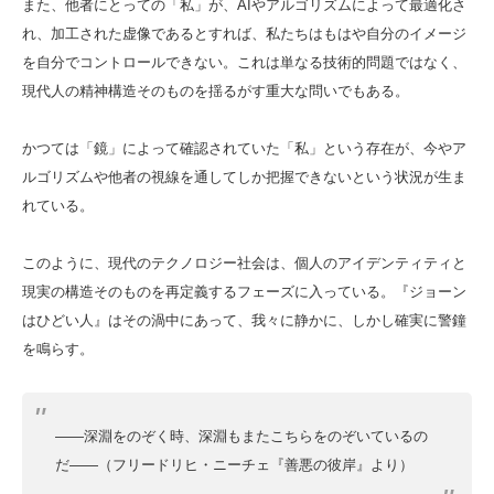
また、他者にとっての「私」が、AIやアルゴリズムによって最適化さ
れ、加工された虚像であるとすれば、私たちはもはや自分のイメージ
を自分でコントロールできない。これは単なる技術的問題ではなく、
現代人の精神構造そのものを揺るがす重大な問いでもある。
かつては「鏡」によって確認されていた「私」という存在が、今やア
ルゴリズムや他者の視線を通してしか把握できないという状況が生ま
れている。
このように、現代のテクノロジー社会は、個人のアイデンティティと
現実の構造そのものを再定義するフェーズに入っている。『ジョーン
はひどい人』はその渦中にあって、我々に静かに、しかし確実に警鐘
を鳴らす。
――深淵をのぞく時、深淵もまたこちらをのぞいているの
だ――（フリードリヒ・ニーチェ『善悪の彼岸』より）