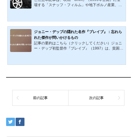
を根源から問い直す。はじめに：札束が飛び交う時代
場する「スナッフ・フィルム」や地下ポルノ産業、実
の果てに2009年に...
際の暴力映像の流通問題を含む過激な描写と構造を考
察の対象としています。取り上げる内容には、性暴
力、殺人、拷問、精神的トラウマなどに関わる表現が
含まれます。こうした描写に心理的負担を感じる可能
性のある方は、閲覧をご遠慮いただくか、十分にご留
ジョニー・デップの隠れた名作『ブレイブ』：忘れら
意のうえお読みください。表の世界では、誰もが無垢
れた傑作が問いかけるもの
を演じ、誰もが罪を隠している。しかし一歩、地下へ
記事の要約はこちら（クリックしてください）ジョニ
と足を踏み入れたとき、そこには欲望と暴力が制度化
ー・デップ初監督作『ブレイブ』（1997）は、貧困と
された「裏の世界」が口...
犯罪に囚われたネイティブ・アメリカンの父ラファエ
ルが、家族のために命を売る契約を結び、最後の七日
間を生きる物語。マーロン・ブランド演じる富豪マッ
カーシーの死生観や、ラファエルが家族と向き合い遊
園地を作る姿が描かれる。貧困と尊厳、勇敢さと生死
をめぐる普遍的なテーマは、現代アメリカの格差問題
とも呼応する。忘れられた傑作が投げかける問いを、
今改めて考えたい。（日々の生活の）状況は万事休す
で先は見えない。...
前の記事
次の記事