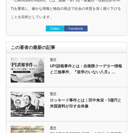
『Clairvoyant Report』では、経験・専門性・権威性・信頼性(E-E-A-
T)を重視し、確かな情報と独自の視点で社会の本質を深く掘り下げる
ことを目的としています。
Twitter
Facebook
この著者の最新の記事
事件
UPI誤報事件とは：自衛隊クーデター情報
と三無事件、『皇帝のいない八月』…
事件
ロッキード事件とは｜田中角栄・5億円と
米国資料が示す全体像
事件