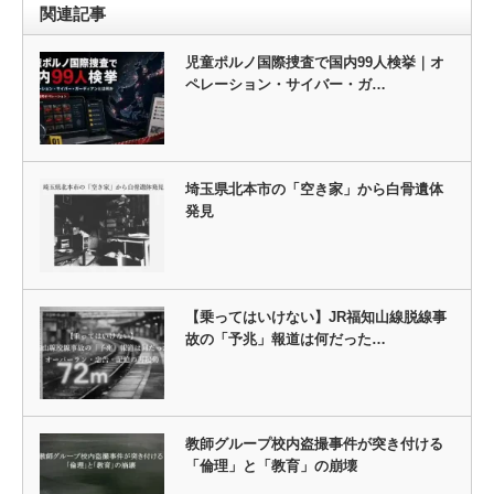
関連記事
児童ポルノ国際捜査で国内99人検挙｜オ
ペレーション・サイバー・ガ…
埼玉県北本市の「空き家」から白骨遺体
発見
【乗ってはいけない】JR福知山線脱線事
故の「予兆」報道は何だった…
教師グループ校内盗撮事件が突き付ける
「倫理」と「教育」の崩壊