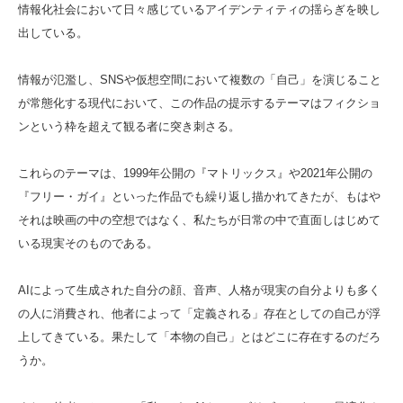
情報化社会において日々感じているアイデンティティの揺らぎを映し
出している。
情報が氾濫し、SNSや仮想空間において複数の「自己」を演じること
が常態化する現代において、この作品の提示するテーマはフィクショ
ンという枠を超えて観る者に突き刺さる。
これらのテーマは、1999年公開の『マトリックス』や2021年公開の
『フリー・ガイ』といった作品でも繰り返し描かれてきたが、もはや
それは映画の中の空想ではなく、私たちが日常の中で直面しはじめて
いる現実そのものである。
AIによって生成された自分の顔、音声、人格が現実の自分よりも多く
の人に消費され、他者によって「定義される」存在としての自己が浮
上してきている。果たして「本物の自己」とはどこに存在するのだろ
うか。