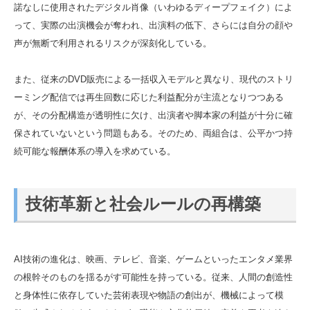
諾なしに使用されたデジタル肖像（いわゆるディープフェイク）によ
って、実際の出演機会が奪われ、出演料の低下、さらには自分の顔や
声が無断で利用されるリスクが深刻化している。
また、従来のDVD販売による一括収入モデルと異なり、現代のストリ
ーミング配信では再生回数に応じた利益配分が主流となりつつある
が、その分配構造が透明性に欠け、出演者や脚本家の利益が十分に確
保されていないという問題もある。そのため、両組合は、公平かつ持
続可能な報酬体系の導入を求めている。
技術革新と社会ルールの再構築
AI技術の進化は、映画、テレビ、音楽、ゲームといったエンタメ業界
の根幹そのものを揺るがす可能性を持っている。従来、人間の創造性
と身体性に依存していた芸術表現や物語の創出が、機械によって模