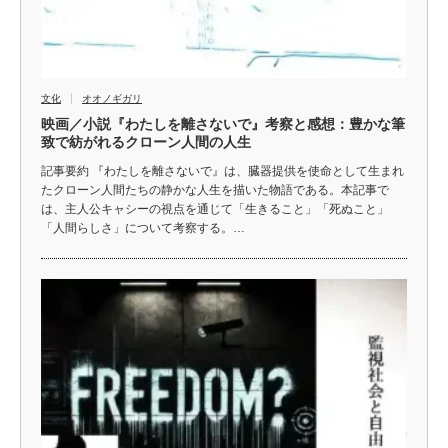
文化
オオノギガリ
映画／小説『わたしを離さないで』考察と感想：豊かな筆
致で紡がれるクローン人間の人生
記事要約 『わたしを離さないで』は、臓器提供を使命として生まれ
たクローン人間たちの静かな人生を描いた物語である。本記事で
は、主人公キャシーの視点を通じて「生きること」「死ぬこと」
「人間らしさ」について考察する。…