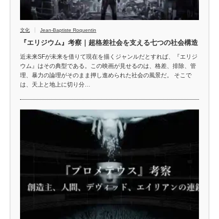
文化
Jean-Baptiste Roquentin
『エリジウム』考察｜超格差社会を支える七つの社会構造
近未来SFが未来を借りて現在を描くジャンルだとすれば、『エリジ
ウム』はその典型である。この映画が見せるのは、格差、排除、管
理、暴力の論理がそのまま押し進められた社会の風景だ。 そこで
は、天上と地上に切り分…