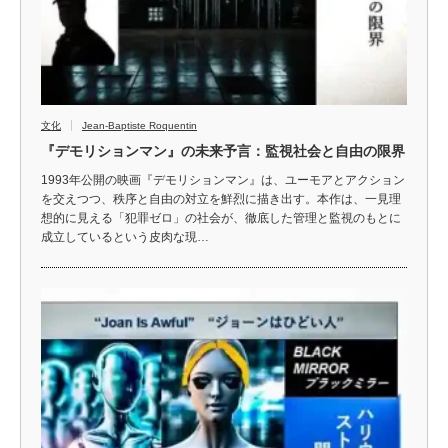
文化
Jean-Baptiste Roquentin
『デモリションマン』の未来予言：監視社会と自由の限界
1993年公開の映画『デモリションマン』は、ユーモアとアクション
を交えつつ、秩序と自由の対立を鮮烈に描き出す。本作は、一見理
想的に見える「犯罪ゼロ」の社会が、徹底した管理と監視のもとに
成立しているという皮肉な現…