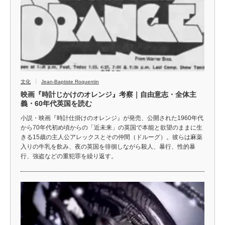
文化
Jean-Baptiste Roquentin
映画『時計じかけのオレンジ』考察｜自由意志・全体主
義・60年代英国を読む
小説・映画『時計仕掛けのオレンジ』が発売、公開された1960年代
から70年代初め頃からの「近未来」の英国で本能と欲望のままに生
きる15歳の主人公アレックスとその仲間（ドルーグ）。彼らは麻薬
入りの牛乳を飲み、夜の英国を徘徊しながら殺人、暴行、性的暴
行、強盗などの重犯罪を繰り返す。