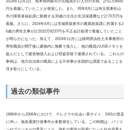
2024年12月2日、熊本県阿蘇市の元職員が17人分の市税、計52万8000
円を着服していたことが発覚した。また、同年8月には埼玉県東松山
市の障害者福祉課に勤務する30歳の主任が生活保護費など計70万円を
着服。さらに、2024年4月には茨城県坂東市の農業政策課に所属する2
6歳の男性主事が計2010万8237円を不正会計処理で着服していたこと
が明らかになった。加えて、2024年11月には静岡県浜松土木事務所の
男性職員が閉庁後に建物内に無断で侵入し、他の職員のUSBメモリを
盗んだとして建造物侵入および窃盗容疑で逮捕されている。 これらの
事例は、地方自治体の職員による不祥事が全国的な課題であることを
浮き彫りにしている。
過去の類似事件
1996年から2006年にかけて、テレクラや出会い系サイト、SNSの普及
に伴い、偽造通貨行使事件が多数発生している。この時期は、パソコ
ンやプリンターの普及により、偽札の製造が容易になった社会背景も