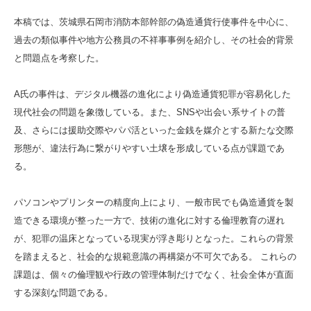
本稿では、茨城県石岡市消防本部幹部の偽造通貨行使事件を中心に、
過去の類似事件や地方公務員の不祥事事例を紹介し、その社会的背景
と問題点を考察した。
A氏の事件は、デジタル機器の進化により偽造通貨犯罪が容易化した
現代社会の問題を象徴している。また、SNSや出会い系サイトの普
及、さらには援助交際やパパ活といった金銭を媒介とする新たな交際
形態が、違法行為に繋がりやすい土壌を形成している点が課題であ
る。
パソコンやプリンターの精度向上により、一般市民でも偽造通貨を製
造できる環境が整った一方で、技術の進化に対する倫理教育の遅れ
が、犯罪の温床となっている現実が浮き彫りとなった。これらの背景
を踏まえると、社会的な規範意識の再構築が不可欠である。 これらの
課題は、個々の倫理観や行政の管理体制だけでなく、社会全体が直面
する深刻な問題である。