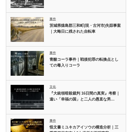
事件
茨城県猿島郡三和町(現・古河市)失踪事案
｜大晦日に残された自転車
事件
青酸コーラ事件｜戦後犯罪の転換点とし
ての毒入りコーラ
文化
『大統領暗殺裁判 16日間の真実』考察｜
遠い「幸福の国」と二人の愚直な男…
事件
怪文書ミユキカアイソウの構造分析｜三