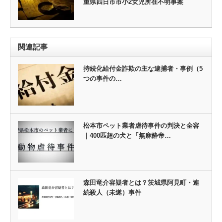
重県四日市市小2女児所在不明事案
関連記事
持続化給付金詐欺の主な逮捕者・事例（5
つの事件の…
松本市ペット業者虐待事件の判決と全容
｜400匹超の犬と「無麻酔帝…
森田竜介容疑者とは？茨城県阿見町・連
続殺人（未遂）事件