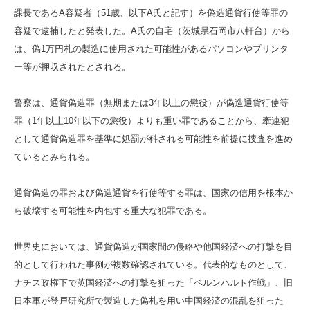
課長であるA容疑者（51歳、以下A氏と記す）を偽造通貨行使等罪の
容疑で逮捕したと発表した。A氏の自宅（茨城県石岡市八軒台）から
は、偽1万円札の製造に使用された可能性があるパソコンやプリンタ
ー等が押収されたとされる。
警察は、通貨偽造罪（無期または3年以上の懲役）が偽造通貨行使等
罪（1年以上10年以下の懲役）よりも重い罪であることから、牽連犯
として通貨偽造罪を基準に処罰が科される可能性を前提に捜査を進め
ているとみられる。
通貨偽造の罪および偽造通貨を行使等する罪は、国家の信用を根本か
ら破壊する可能性を内包する重大な犯罪である。
世界史においては、通貨偽造が国家間の侵略や他国経済への打撃を目
的として行われた事例が複数確認されている。代表的なものとして、
ナチス政権下で英国経済への打撃を狙った「ベルンハルト作戦」、旧
日本軍が登戸研究所で製造した偽札を用い中国経済の混乱を狙った