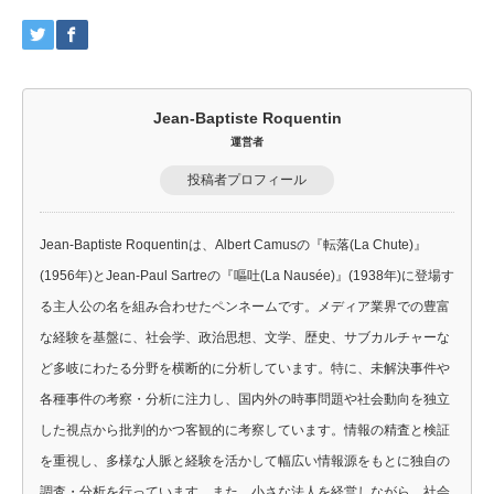
Jean-Baptiste Roquentin
運営者
投稿者プロフィール
Jean-Baptiste Roquentinは、Albert Camusの『転落(La Chute)』
(1956年)とJean-Paul Sartreの『嘔吐(La Nausée)』(1938年)に登場す
る主人公の名を組み合わせたペンネームです。メディア業界での豊富
な経験を基盤に、社会学、政治思想、文学、歴史、サブカルチャーな
ど多岐にわたる分野を横断的に分析しています。特に、未解決事件や
各種事件の考察・分析に注力し、国内外の時事問題や社会動向を独立
した視点から批判的かつ客観的に考察しています。情報の精査と検証
を重視し、多様な人脈と経験を活かして幅広い情報源をもとに独自の
調査・分析を行っています。また、小さな法人を経営しながら、社会