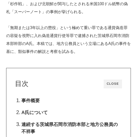
「杉作戦」、および北朝鮮が関与したとされる米国100ドル紙幣の偽
札「スーパーノート」の事例が挙げられる。
「無期または3年以上の懲役」という極めて重い罪である通貨偽造罪
の容疑を視野に入れ偽造通貨行使等罪で逮捕された茨城県石岡市消防
本部幹部のA氏。本稿では、地方公務員という立場にあるA氏の事件を
基に、類似事件の解説と考察を試みる。
目次
CLOSE
事件概要
A氏について
連続する茨城県石岡市消防本部と地方公務員の
不祥事