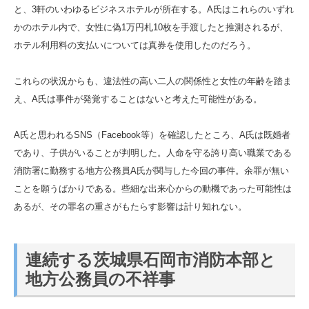
と、3軒のいわゆるビジネスホテルが所在する。A氏はこれらのいずれ
かのホテル内で、女性に偽1万円札10枚を手渡したと推測されるが、
ホテル利用料の支払いについては真券を使用したのだろう。
これらの状況からも、違法性の高い二人の関係性と女性の年齢を踏ま
え、A氏は事件が発覚することはないと考えた可能性がある。
A氏と思われるSNS（Facebook等）を確認したところ、A氏は既婚者
であり、子供がいることが判明した。人命を守る誇り高い職業である
消防署に勤務する地方公務員A氏が関与した今回の事件。余罪が無い
ことを願うばかりである。些細な出来心からの動機であった可能性は
あるが、その罪名の重さがもたらす影響は計り知れない。
連続する茨城県石岡市消防本部と
地方公務員の不祥事