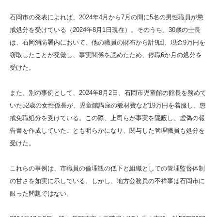
石岡市の発表によれば、2024年4月から7月の間に5名の男性職員が懲
戒処分を受けている（2024年8月1日現在）。そのうち、30歳の士長
は、石岡消防署内において、他の職員の財布から計9回、現金9万円を
窃取したことが発覚し、事実関係を認めたため、停職6か月の処分を
受けた。
また、別の事例として、2024年8月2日、石岡市児童館の館長を務めて
いた52歳の女性係長が、児童館講座の教材費など19万円を着服し、懲
戒免職処分を受けている。この際、上司らが事実を隠蔽し、虚偽の報
告書を作成していたことも明らかになり、関与した管理職員も処分を
受けた。
これらの事例は、市職員の倫理観の低下と組織としての管理監督体制
の甘さを如実に示している。しかし、地方公務員の不祥事は石岡市に
限った問題ではない。