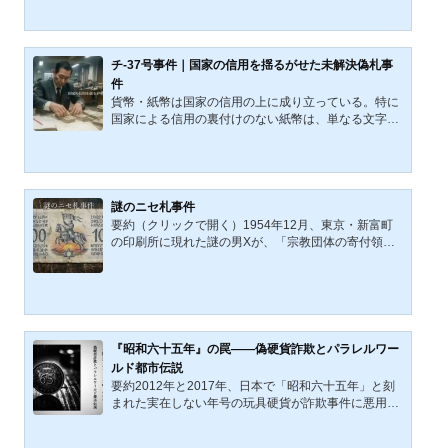
計478枚を換金し、事件は短期間で広域に拡散した。
警察は紙幣識別機の構造や製版・印刷技術まで捜査し
たが、Xの逮捕には至らず、公訴時効により未解決事
件となった。事件は日本の紙幣制度に大きな衝撃を与
チ-37号事件｜国家の信用を揺るがせた未解決偽札事
え、新たな偽造対策の転機ともなった。1993年、偽の
件
1万円札「和D-53号」が大阪・京都・滋賀・奈良の両
貨幣・紙幣は国家の信用の上に成り立っている。特に
替機やATMから相次いで発...
国家による信用の裏付けのない紙幣は、単なる文字と
絵が描かれた紙切れに過ぎない。1961（昭和36）年
に最初の一枚が見つかった贋造紙幣「チ-37号」は、
その精巧な造りから「贋造紙幣の最高傑作」、「最後
の職人技」などと呼ばれ、1963（昭和38）年11月14
日まで事件は続いた。国会でも取り上げられた「チ-3
謎のニセ札事件
7号事件」は、社会に大きな影響を与えた戦後の事件
要約（クリックで開く）1954年12月、東京・新富町
の一つでもある。警察は犯人検挙に向け異例の大規模
の印刷所に現れた謎の男Xが、「宗教団体の寄付領収
捜査を行い、政府は新たな千円紙幣（伊藤博文像の紙
書」と称して奇妙な「紙幣のようなもの」1000枚の印
幣）を発行し対応するが―...
刷を依頼した。そこには「白衣の騎士」「昇る太陽」
「イスラエルのマーク」「判読不能な文字と100の数
字」が描かれていた。警視庁は実在しない外国紙幣や
詐欺目的の小道具の可能性を疑い、ICPOに情報提
供。専門家鑑定でも文字は判読不能で、宗教的・結社
『昭和六十五年』の罠——偽硬貨詐欺とパラレルワー
的シンボルとの関連も浮上したが、動機も意図も不明
ルド都市伝説
のまま事件は迷宮入りした。事件史を紐解くと、常識
要約2012年と2017年、日本で「昭和六十五年」と刻
や経験則では説明できない...
まれた実在しない年号の玩具硬貨が詐欺事件に悪用さ
れた。もとは1970〜80年代のガチャ景品として製造
されたジョーク商品だったが、時を経て現金として誤