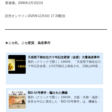
署逮捕』2006年2月15日付
読売オンライン2025年12月4日 17:20配信
★ニセ札、ニセ硬貨、偽造事件
天皇陛下御在位六十年記念硬貨（金貨）大量偽造事件
要約（クリックで開く）1990年、「天皇陛下御在位六
十年記念金貨」が10万枚以上偽造され、日銀は68億円
の損失を計上した。純金20gを使用し、外見・成分共
に本物と区別困難な金貨がスイス経由で正規に輸入さ
れ、日銀に還流。真贋を巡り国会で追及が起こるも、
製造元や犯行組織は不明のまま。未解決事件となり、
記念貨幣制度への信頼を揺るがす結果となった。2001
（平成13）年3月期――日銀は総額68億円の特別損失
和D-53号事件：騙された機械
を計上した。68億円の損失処理は、1990（平成2）年
要約（クリックで開く）1993年、大阪・京都・滋賀・
1月31日に発覚した「天皇陛下御在位六十年記念硬貨
奈良を中心に発生した「和D-53号事件」は、機械を欺
（金貨）大量偽造事件」...
く精巧な偽1万円札による前代未聞の金融犯罪であ
る。犯人は顔を隠した中年男性X。複数の銀行支店で