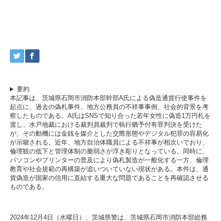
要約
本記事は、茨城県石岡市消防本部幹部A氏による偽造通貨行使事件を
起点に、過去の偽札事件、地方公務員の不祥事事例、社会的背景を考
察したものである。A氏はSNSで知り合った若年女性に偽造1万円札を
渡し、水戸地裁における裁判員裁判で執行猶予付有罪判決を受けた
が、その動機には金銭を媒介とした交際形態やデジタル犯罪の容易化
が示唆される。近年、地方自治体職員による不祥事が相次いでおり、
倫理観の低下と管理体制の脆弱さが浮き彫りとなっている。同時に、
パソコンやプリンターの普及により偽札製造が一般化する一方、倫理
教育や社会規範の再構築が追いついていない現状がある。本件は、通
貨偽造が国家の信用に直結する重大な問題であることを再確認させる
ものである。
2024年12月4日（水曜日）、茨城県警は、茨城県石岡市消防本部総務