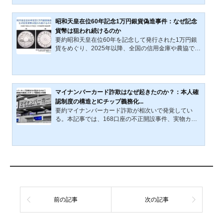
認され、少額詐欺に利用された。事件はネットやSNS
で拡散し、「パラレルワールドから来た貨幣」といっ
た都市伝説やオカルト的解釈が広がった。その背景に
昭和天皇在位60年記念1万円銀貨偽造事件：なぜ記念
は、不安定な社会情勢や人々の非日常志向、情報環境
貨幣は狙われ続けるのか
の変化がある。記事では、事件の詳細、歴史的類似
要約昭和天皇在位60年を記念して発行された1万円銀
例、都市伝説が拡散する心理メカニズム、偽造貨幣問
貨をめぐり、2025年以降、全国の信用金庫や農協で偽
題、そして現代社会におけ...
造銀貨が大量に行使される事件が発覚した。本件は突
発的な犯罪ではなく、2013年・2016年に確認された
同銀貨の偽造流通、さらには1990年の在位60年記念
金貨大量偽造事件とも連続する構造を有している。本
記事では、記念貨幣が「疑われにくい通貨」として制
マイナンバーカード詐欺はなぜ起きたのか？：本人確
度の隙間に置かれてきた経緯、素材価値と額面価値が
認制度の構造とICチップ義務化...
切り離された制度設計、発覚が常に制度の周縁部で起
要約マイナンバーカード詐欺が相次いで発覚してい
きてきた点に着目し、国家的記念事業として発行され
る。本記事では、168口座の不正開設事件、実物カー
る貨幣が内包する構造的...
ドの加工による信用情報詐取事件、SIMスワップによ
るなりすまし事件の三事案を取り上げ、本人確認制度
の構造的な問題を分析する。共通していたのは、ICチ
ップや電子署名を用いず、券面画像や目視確認に依存
していた点である。犯罪者は制度を破壊したのではな
く、制度が許容していた確認方法を利用していた。20
27年に予定される制度改正が示す「目視から検証へ」
の転換が、今後の不正防止の鍵となる。詐欺という犯
罪は、制度の外側から...
前の記事
次の記事