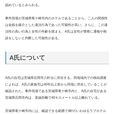
認めているとみられる。
事件現場が茨城県竜ケ崎市内のホテルであることから、二人の関係性
は金銭を媒介とした違法行為であった可能性が高い。さらに、この違
法性の高い行為と女性の年齢を踏まえ、A氏は女性が警察に通報や相
談をしないと判断した可能性がある。
A氏について
A氏の自宅は茨城県石岡市八軒台に所在する。同地域内での独自調査
によれば、A氏の家族宅は40年以上前から同地に所在していることが
確認された。事件現場である茨城県竜ケ崎市内と、A氏の自宅がある
茨城県石岡市内は、直線距離で40キロメートル以上離れている。
茨城県竜ケ崎市内には、確認できる範囲で4軒のいわゆるラブホテル