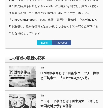
的な問題解決を目的とするNPO法人の活動にも関与し、調査・研究・
情報発信を通じて公共的な課題に取り組んでいます。本メディア
『Clairvoyant Report』では、経験・専門性・権威性・信頼性(E-E-A-
T)を重視し、確かな情報と独自の視点で社会の本質を深く掘り下げる
ことを目的としています。
Twitter
Facebook
この著者の最新の記事
事件
UPI誤報事件とは：自衛隊クーデター情報
と三無事件、『皇帝のいない八月』…
事件
ロッキード事件とは｜田中角栄・5億円と
米国資料が示す全体像