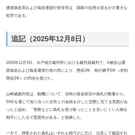
通貨偽造罪および偽造通貨行使等罪は、国家の信用を揺るがす重大な
犯罪である。
追記（2025年12月8日）
2025年12月3日、水戸地方裁判所における裁判員裁判で、A被告は通
貨偽造および偽造通貨行使の罪により、懲役3年、執行猶予5年（求刑
懲役3年）の判決を受けた。
山崎威裁判長は、動機について、当時の借金状況や偽札の数量から、
SNSを通じて知り合った女性との金銭を介した交際に充てる意図があ
ったと認め、「警察などに偽札を受け取ったことを言いにくい人物を
相手にした点で悪質性がある」と指摘した。
一方で、押収された偽札はいずれも精巧さに欠け、注意して確認すれ