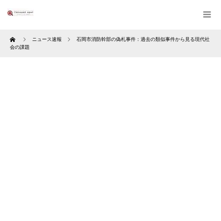
Home
ニュース速報
石岡市消防幹部の偽札事件：過去の類似事件から見る現代社
会の課題