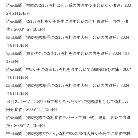
読売新聞『福岡の偽1万円札出会い系の男渡す使用容疑女が供述』200
2年2月17日付
読売新聞『偽1万円札を女子高生に渡す容疑の会社員逮捕、自作と供
述』2003年5月10日付
朝日新聞『援助交際相手に偽1万円札渡す大分、容疑の男逮捕』2004
年9月13日付
毎日新聞『買春代金に偽造1万円札を渡す容疑の男を逮捕』2004年1月
17日付
読売新聞『中3女子に偽造1万円札を渡す容疑で29歳講師を逮捕』2004
年6月11日付
朝日新聞『援助交際相手に偽1万円札渡す大分、容疑の男逮捕』2004
年9月13日付
日刊スポーツ『出会い系で知り合った女性に交際謝礼として偽札5万
円分渡す」2005年1月13日付
読売新聞『援助交際で偽札渡すデパートで買い物、発覚 容疑で男逮
捕』2006年2月15日付
中日新聞『援助交際支払いは偽札中区の風俗店員女子高生に渡す中村