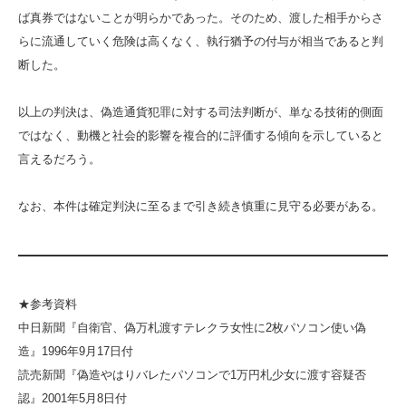
ば真券ではないことが明らかであった。そのため、渡した相手からさ
らに流通していく危険は高くなく、執行猶予の付与が相当であると判
断した。
以上の判決は、偽造通貨犯罪に対する司法判断が、単なる技術的側面
ではなく、動機と社会的影響を複合的に評価する傾向を示していると
言えるだろう。
なお、本件は確定判決に至るまで引き続き慎重に見守る必要がある。
★参考資料
中日新聞『自衛官、偽万札渡すテレクラ女性に2枚パソコン使い偽
造』1996年9月17日付
読売新聞『偽造やはりバレたパソコンで1万円札少女に渡す容疑否
認』2001年5月8日付