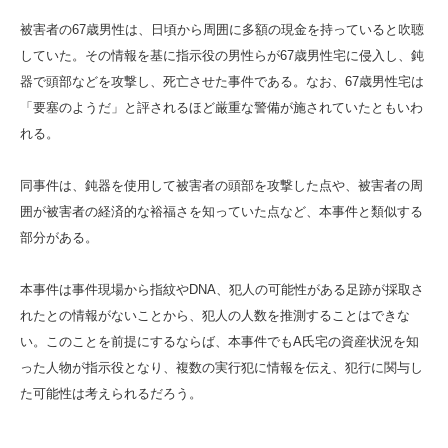
被害者の67歳男性は、日頃から周囲に多額の現金を持っていると吹聴
していた。その情報を基に指示役の男性らが67歳男性宅に侵入し、鈍
器で頭部などを攻撃し、死亡させた事件である。なお、67歳男性宅は
「要塞のようだ」と評されるほど厳重な警備が施されていたともいわ
れる。
同事件は、鈍器を使用して被害者の頭部を攻撃した点や、被害者の周
囲が被害者の経済的な裕福さを知っていた点など、本事件と類似する
部分がある。
本事件は事件現場から指紋やDNA、犯人の可能性がある足跡が採取さ
れたとの情報がないことから、犯人の人数を推測することはできな
い。このことを前提にするならば、本事件でもA氏宅の資産状況を知
った人物が指示役となり、複数の実行犯に情報を伝え、犯行に関与し
た可能性は考えられるだろう。