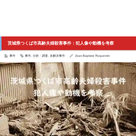
茨城県つくば市高齢夫婦殺害事件：犯人像や動機を考察
事件
事件
,
分析・調査
,
未解決事件
Jean-Baptiste Roquentin