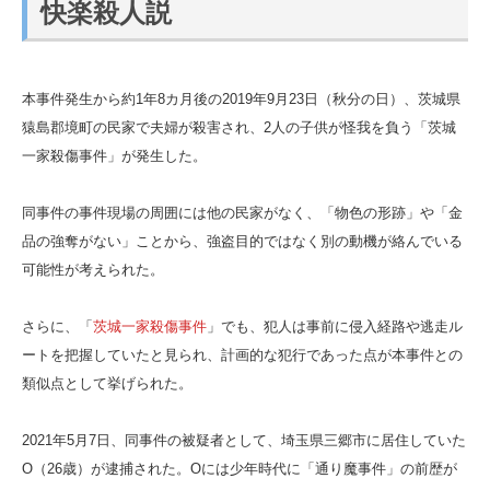
快楽殺人説
本事件発生から約1年8カ月後の2019年9月23日（秋分の日）、茨城県
猿島郡境町の民家で夫婦が殺害され、2人の子供が怪我を負う「茨城
一家殺傷事件」が発生した。
同事件の事件現場の周囲には他の民家がなく、「物色の形跡」や「金
品の強奪がない」ことから、強盗目的ではなく別の動機が絡んでいる
可能性が考えられた。
さらに、「
茨城一家殺傷事件
」でも、犯人は事前に侵入経路や逃走ル
ートを把握していたと見られ、計画的な犯行であった点が本事件との
類似点として挙げられた。
2021年5月7日、同事件の被疑者として、埼玉県三郷市に居住していた
O（26歳）が逮捕された。Oには少年時代に「通り魔事件」の前歴が