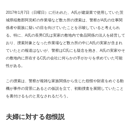
2017年1月7日（日曜日）に行われた、A氏が建築業で使用していた茨
城県稲敷郡阿見町の作業場など数カ所の捜索は、警察がA氏の仕事関
係者や親族に疑いの目を向けていたことを示唆していると考えられ
る。特に、A氏の長男C氏は実家の敷地内で食品関係の法人を経営して
おり、捜索対象となった作業場など数カ所の中にA氏の実家が含まれ
ていたとの報道はないが、警察はC氏にも疑念を抱き、A氏の実家やそ
の敷地内に所在するC氏の会社に何らかの手がかりを求めていた可能
性がある。
この捜索は、警察が複雑な家族関係から生じた怨恨や財産をめぐる動
機が事件の背景にあるとの仮説を立て、初動捜査を展開していたこと
を裏付けるものと見なされるだろう。
夫婦に対する怨恨説