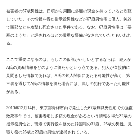
被害者の67歳男性は、日頃から周囲に多額の現金を持っていると吹聴
していた。その情報を得た指示役男性などが67歳男性宅に侵入、鈍器
で頭部などを攻撃し死亡させた事件である。なお、67歳男性宅は「要
塞のようだ」と評されるほどの厳重な警備がなされていたともいわれ
る。
ここで重要になるのは、もしこの仮説が正しいとするならば、犯人が
A氏の資産情報をどのように得たかという点である。犯人が直接的に
見聞きした情報であれば、A氏の知人関係にあたる可能性が高く、第
三者を通じてA氏の情報を得た場合には、流しの犯行であった可能性
がある。
2019年12月14日、東京都青梅市内で発生した67歳無職男性宅での強盗
致死事件では、被害者宅に多額の現金があるという情報を得た32歳の
指示役男性と、現場で実行役を務めた韓国籍の31歳、25歳の男性、見
張り役の26歳と23歳の男性が逮捕されている。