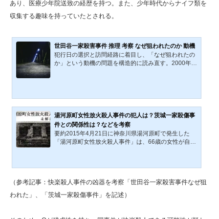
あり、医療少年院送致の経歴を持つ。また、少年時代からナイフ類を
収集する趣味を持っていたとされる。
世田谷一家殺害事件 推理 考察 なぜ狙われたのか 動機
犯行日の選択と訪問経路に着目し、「なぜ狙われたの
か」という動機の問題を構造的に読み直す。2000年1
2月、東京都世田谷区で一家4人が殺害された未解決事
件『世田谷一家殺害事件』。膨大な遺留品や詳細な動
線が残されながら、犯人像はいまなお確定していな
い。本記事では、犯行日の選択、訪問経路、室内での
行動、そして遺留品の配置に注目し、「なぜこの一家
が狙われたのか」という問題を改めて検証する。従来
湯河原町女性放火殺人事件の犯人は？茨城一家殺傷事
語られてきた流し犯・快楽犯・プロ犯説を再検討し、
件との関係性は？などを考察
面識や怨恨という動機の可能性について、統計資料や
要約2015年4月21日に神奈川県湯河原町で発生した
既存報道も踏まえなが...
「湯河原町女性放火殺人事件」は、66歳の女性が自宅
寝室で額に刃物を刺された状態で発見され、顔面は判
別困難なほど損傷していたうえ、灯油を撒かれて放火
された極めて残忍な未解決事件である。事件当日未明
には、現場から約300〜350メートル離れた集合住宅
（参考記事：快楽殺人事件の凶器を考察「世田谷一家殺害事件なぜ狙
で61歳男性が鉄パイプ状の凶器で襲撃される事件も発
生しており、両事件は動機不明・犯行手口の異常性な
われた」、「茨城一家殺傷事件」を記述）
どから同一犯の可能性が高いとされる。また、ネット
上ではこの犯人が2019年の「茨城一家殺傷事件」の被
告Oと同一人物ではない...