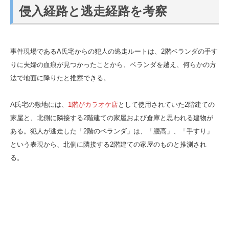
侵入経路と逃走経路を考察
事件現場であるA氏宅からの犯人の逃走ルートは、2階ベランダの手す
りに夫婦の血痕が見つかったことから、ベランダを越え、何らかの方
法で地面に降りたと推察できる。
A氏宅の敷地には、
1階がカラオケ店
として使用されていた2階建ての
家屋と、北側に隣接する2階建ての家屋および倉庫と思われる建物が
ある。犯人が逃走した「2階のベランダ」は、「腰高」、「手すり」
という表現から、北側に隣接する2階建ての家屋のものと推測され
る。