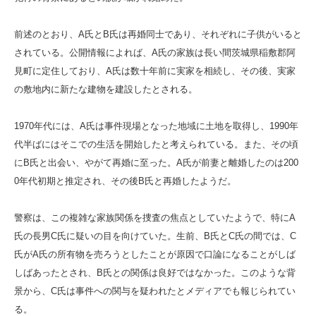
前述のとおり、A氏とB氏は再婚同士であり、それぞれに子供がいると
されている。公開情報によれば、A氏の家族は長い間茨城県稲敷郡阿
見町に定住しており、A氏は数十年前に実家を相続し、その後、実家
の敷地内に新たな建物を建設したとされる。
1970年代には、A氏は事件現場となった地域に土地を取得し、1990年
代半ばにはそこでの生活を開始したと考えられている。また、その頃
にB氏と出会い、やがて再婚に至った。A氏が前妻と離婚したのは200
0年代初期と推定され、その後B氏と再婚したようだ。
警察は、この複雑な家族関係を捜査の焦点としていたようで、特にA
氏の長男C氏に疑いの目を向けていた。生前、B氏とC氏の間では、C
氏がA氏の所有物を売ろうとしたことが原因で口論になることがしば
しばあったとされ、B氏との関係は良好ではなかった。このような背
景から、C氏は事件への関与を疑われたとメディアでも報じられてい
る。