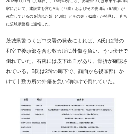
2018年1月1日（月曜日）、16時40分ごろ、茨城県つくば市東平塚の民
家において、建設業を営むA氏（77歳）およびその妻B氏（67歳）が
死亡しているのを訪れた娘（43歳）とその夫（42歳）が発見し、直ち
に茨城県警察に通報した。
茨城県警つくば中央署の発表によれば、A氏は2階の
和室で後頭部を含む数カ所に外傷を負い、うつ伏せで
倒れていた。右腕には皮下出血があり、骨折が確認さ
れている。B氏は2階の廊下で、顔面から後頭部にか
けて十数カ所の外傷を負い仰向けで倒れていた。