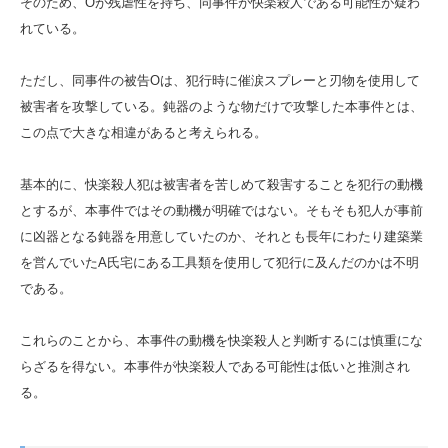
そのため、Oが残虐性を持ち、同事件が快楽殺人である可能性が疑わ
れている。
ただし、同事件の被告Oは、犯行時に催涙スプレーと刃物を使用して
被害者を攻撃している。鈍器のような物だけで攻撃した本事件とは、
この点で大きな相違があると考えられる。
基本的に、快楽殺人犯は被害者を苦しめて殺害することを犯行の動機
とするが、本事件ではその動機が明確ではない。そもそも犯人が事前
に凶器となる鈍器を用意していたのか、それとも長年にわたり建築業
を営んでいたA氏宅にある工具類を使用して犯行に及んだのかは不明
である。
これらのことから、本事件の動機を快楽殺人と判断するには慎重にな
らざるを得ない。本事件が快楽殺人である可能性は低いと推測され
る。