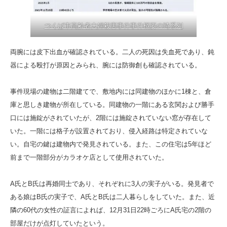
つくば市高齢者夫婦殺害事件事件概要の時系列
両腕には皮下出血が確認されている。二人の死因は失血死であり、鈍
器による殴打が原因とみられ、腕には防御創も確認されている。
事件現場の建物は二階建てで、敷地内には同建物のほかに1棟と、倉
庫と思しき建物が所在している。同建物の一階にある玄関および勝手
口には施錠がされていたが、2階には施錠されていない窓が存在して
いた。一階には格子が設置されており、侵入経路は特定されていな
い。自宅の鍵は建物内で発見されている。また、この住宅は5年ほど
前まで一階部分がカラオケ店として使用されていた。
A氏とB氏は再婚同士であり、それぞれに3人の実子がいる。発見者で
ある娘はB氏の実子で、A氏とB氏は二人暮らしをしていた。また、近
隣の60代の女性の証言によれば、12月31日22時ごろにA氏宅の2階の
部屋だけが点灯していたという。