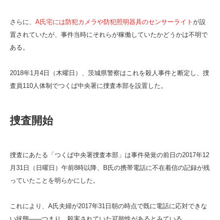
さらに、
A氏宅には
防犯カメラや防犯照明器具のセンサーライト
が設
置されていたが、事件当時にそれらが稼働していたかどうかは不明で
ある。
2018年1月4日（木曜日）、茨城県警察はこれを殺人事件と断定し、捜
査員110人体制でつくば中央署に捜査本部を設置した。
捜査開始
捜査にあたる「つくば中央署捜査本部」は事件発覚の前日の2017年12
月31日（日曜日）午前8時以降、B氏の携帯電話に不在着信の記録が残
っていたことを明らかにした。
これにより、A氏夫婦が2017年31日朝の時点で既に電話に応対できな
い状態――つまり、殺害されていた可能性があるとみている。