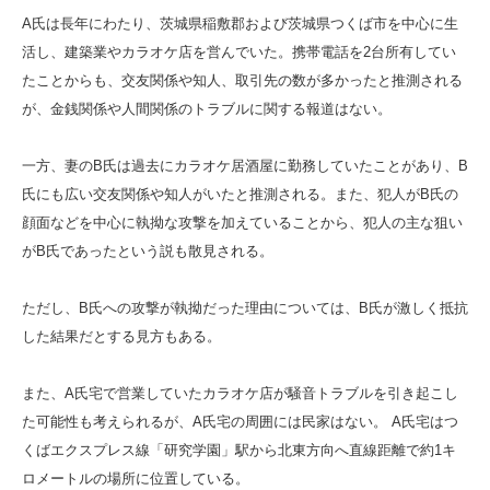
A氏は長年にわたり、茨城県稲敷郡および茨城県つくば市を中心に生
活し、建築業やカラオケ店を営んでいた。携帯電話を2台所有してい
たことからも、交友関係や知人、取引先の数が多かったと推測される
が、金銭関係や人間関係のトラブルに関する報道はない。
一方、妻のB氏は過去にカラオケ居酒屋に勤務していたことがあり、B
氏にも広い交友関係や知人がいたと推測される。また、犯人がB氏の
顔面などを中心に執拗な攻撃を加えていることから、犯人の主な狙い
がB氏であったという説も散見される。
ただし、B氏への攻撃が執拗だった理由については、B氏が激しく抵抗
した結果だとする見方もある。
また、A氏宅で営業していたカラオケ店が騒音トラブルを引き起こし
た可能性も考えられるが、A氏宅の周囲には民家はない。 A氏宅はつ
くばエクスプレス線「研究学園」駅から北東方向へ直線距離で約1キ
ロメートルの場所に位置している。