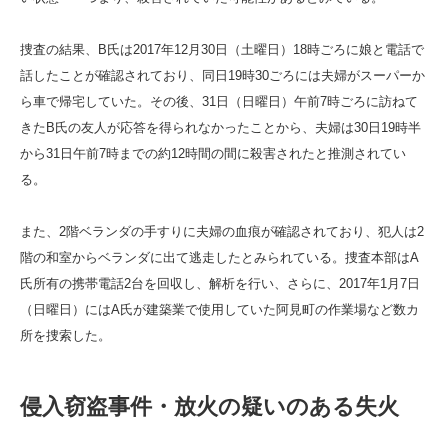
捜査の結果、B氏は2017年12月30日（土曜日）18時ごろに娘と電話で
話したことが確認されており、同日19時30ごろには夫婦がスーパーか
ら車で帰宅していた。その後、31日（日曜日）午前7時ごろに訪ねて
きたB氏の友人が応答を得られなかったことから、夫婦は30日19時半
から31日午前7時までの約12時間の間に殺害されたと推測されてい
る。
また、2階ベランダの手すりに夫婦の血痕が確認されており、犯人は2
階の和室からベランダに出て逃走したとみられている。捜査本部はA
氏所有の携帯電話2台を回収し、解析を行い、さらに、2017年1月7日
（日曜日）にはA氏が建築業で使用していた阿見町の作業場など数カ
所を捜索した。
侵入窃盗事件・放火の疑いのある失火