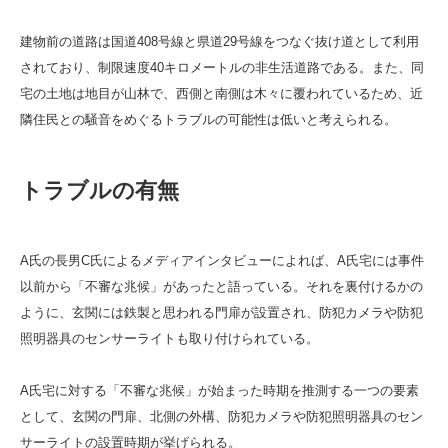
建物前の道路は国道408号線と県道29号線をつなぐ抜け道として利用
されており、制限速度40キロメートルの非生活道路である。また、同
宅の土地は地目が山林で、西側と南側は木々に覆われているため、近
隣住民との騒音をめぐるトラブルの可能性は低いと考えられる。
トラブルの有無
A氏の長男C氏によるメディアインタビューによれば、A氏宅には事件
以前から「不審な兆候」があったと語っている。それを裏付けるかの
ように、玄関には鉄製と思われる門扉が設置され、防犯カメラや防犯
照明器具のセンサーライトも取り付けられている。
A氏宅に対する「不審な兆候」が始まった時期を推測する一つの要素
として、玄関の門扉、北側の外構、防犯カメラや防犯照明器具のセン
サーライトの設置時期が挙げられる。