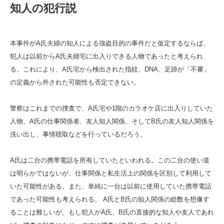
知人の犯行説
本事件がA氏夫婦の知人による強盗目的の事件だと仮定するならば、
犯人は以前からA氏夫婦宅に出入りできる人物であったと考えられ
る。これにより、A氏宅から検出された指紋、DNA、足跡が「不審」
の定義から外された可能性も否定できない。
警察はこれまでの捜査で、A氏宅や1階のカラオケ店に出入りしていた
人物、A氏の仕事関係者、友人知人関係、そしてB氏の友人知人関係を
洗い出し、事情聴取などを行っているだろう。
A氏は二台の携帯電話を所有していたといわれる。この二台の使い道
は明らかではないが、仕事関係と私生活上の関係を区別して利用して
いた可能性がある。また、単純に一台は以前に使用していた携帯電話
であった可能性も考えられる。 A氏とB氏の知人関係の総数を想像す
ることは難しいが、もし犯人がA氏、B氏の直接的な知人や友人であれ