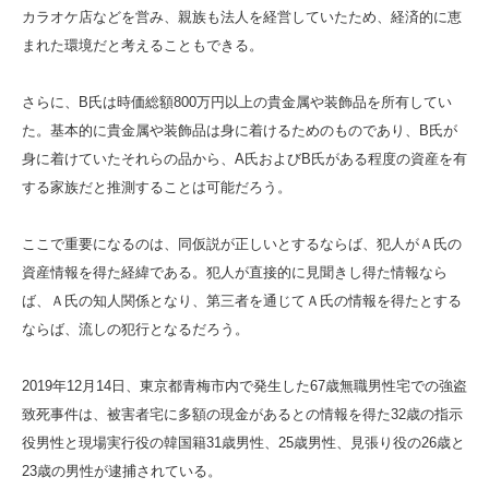
カラオケ店などを営み、親族も法人を経営していたため、経済的に恵
まれた環境だと考えることもできる。
さらに、B氏は時価総額800万円以上の貴金属や装飾品を所有してい
た。基本的に貴金属や装飾品は身に着けるためのものであり、B氏が
身に着けていたそれらの品から、A氏およびB氏がある程度の資産を有
する家族だと推測することは可能だろう。
ここで重要になるのは、同仮説が正しいとするならば、犯人がＡ氏の
資産情報を得た経緯である。犯人が直接的に見聞きし得た情報なら
ば、Ａ氏の知人関係となり、第三者を通じてＡ氏の情報を得たとする
ならば、流しの犯行となるだろう。
2019年12月14日、東京都青梅市内で発生した67歳無職男性宅での強盗
致死事件は、被害者宅に多額の現金があるとの情報を得た32歳の指示
役男性と現場実行役の韓国籍31歳男性、25歳男性、見張り役の26歳と
23歳の男性が逮捕されている。