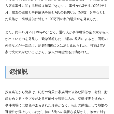
入窃盗事件に関する続報は確認できない。 事件から3年後の2021年1
月、捜査の進展と事件解決を望むA氏の長男C氏（50歳）を中心とし
た親族が、情報提供に対して100万円の私的懸賞金を発表した。
また、同年12月25日19時45分ごろ、通行人が事件現場の空き家から火
が出ているのを発見し、緊急通報した。消防の発表によると、同宅の
外壁などが一部焼け、約1時間後に火は消し止められた。同宅は空き
家で火の気がないことから、放火の可能性も指摘された。
怨恨説
捜査当初から警察は、犯行の背景に家族間の複雑な関係や、怨恨、財
産をめぐるトラブルがある可能性を視野に入れ、初動捜査を進めた。
事件現場には物色や荒らされた形跡がなく、犯行の動機として怨恨の
可能性が浮上していたが、特にB氏への執拗な攻撃から、彼女に対す