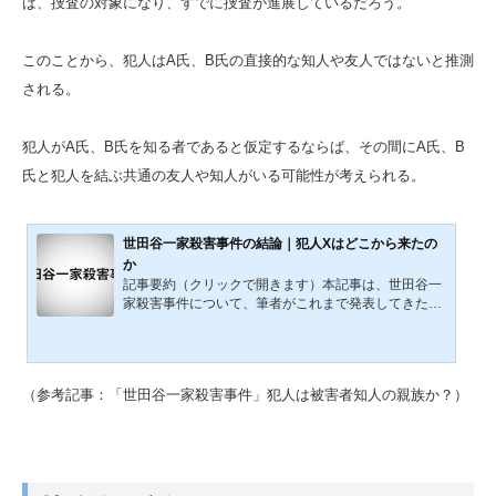
ば、捜査の対象になり、すでに捜査が進展しているだろう。
このことから、犯人はA氏、B氏の直接的な知人や友人ではないと推測
される。
犯人がA氏、B氏を知る者であると仮定するならば、その間にA氏、B
氏と犯人を結ぶ共通の友人や知人がいる可能性が考えられる。
世田谷一家殺害事件の結論｜犯人Xはどこから来たの
か
記事要約（クリックで開きます）本記事は、世田谷一
家殺害事件について、筆者がこれまで発表してきた考
察・分析・検証を統合し、2026年時点で得られている
DNA解析、微細物分析、系譜学捜査の知見を踏まえて
再構成した総合整理記事である。事件当夜の再構築、
侵入経路、殺害順序、犯行後の長時間滞在、遺留品、
（参考記事：「世田谷一家殺害事件」犯人は被害者知人の親族か？）
犯人像、捜査の限界を順に整理し、「完全な第三者に
よる侵入犯」という通説がどこまで妥当なのかを検討
する。そのうえで、顔見知り説、第三者を介した接点
仮説、DNAと移民史の問題を接続し、本事件が未解決
のまま推移してきた...