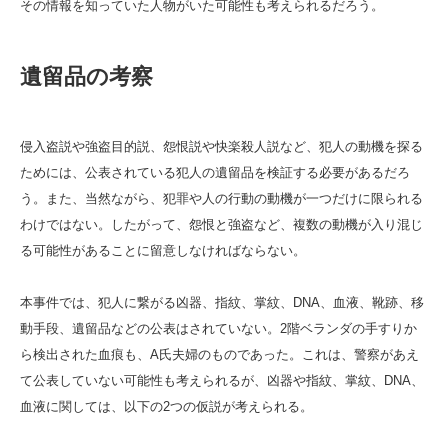
その情報を知っていた人物がいた可能性も考えられるだろう。
遺留品の考察
侵入盗説や強盗目的説、怨恨説や快楽殺人説など、犯人の動機を探る
ためには、公表されている犯人の遺留品を検証する必要があるだろ
う。また、当然ながら、犯罪や人の行動の動機が一つだけに限られる
わけではない。したがって、怨恨と強盗など、複数の動機が入り混じ
る可能性があることに留意しなければならない。
本事件では、犯人に繋がる凶器、指紋、掌紋、DNA、血液、靴跡、移
動手段、遺留品などの公表はされていない。2階ベランダの手すりか
ら検出された血痕も、A氏夫婦のものであった。これは、警察があえ
て公表していない可能性も考えられるが、凶器や指紋、掌紋、DNA、
血液に関しては、以下の2つの仮説が考えられる。