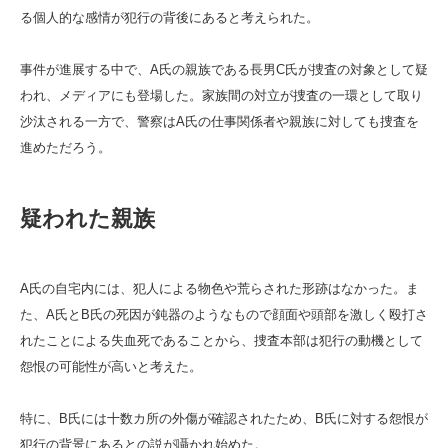
る個人的な感情が犯行の背後にあると考えられた。
事件が進展する中で、A氏の親族である長男C氏が捜査の対象として疑
われ、メディアにも登場した。家族間の対立が捜査の一環として取り
沙汰される一方で、警察はA氏の仕事関係者や親族に対しても捜査を
進めただろう。
疑われた親族
A氏の自宅内には、犯人による物色や荒らされた形跡はなかった。ま
た、A氏とB氏の死因が鈍器のようなもので顔面や頭部を激しく殴打さ
れたことによる失血死であることから、捜査本部は犯行の動機として
怨恨の可能性が高いと考えた。
特に、B氏には十数カ所の外傷が確認されたため、B氏に対する怨恨が
犯行の背景にあるとの説が囁かれ始めた。