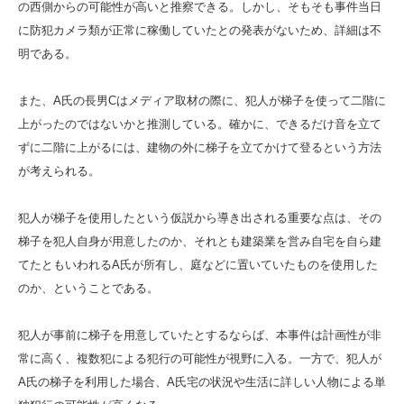
の西側からの可能性が高いと推察できる。しかし、そもそも事件当日
に防犯カメラ類が正常に稼働していたとの発表がないため、詳細は不
明である。
また、A氏の長男Cはメディア取材の際に、犯人が梯子を使って二階に
上がったのではないかと推測している。確かに、できるだけ音を立て
ずに二階に上がるには、建物の外に梯子を立てかけて登るという方法
が考えられる。
犯人が梯子を使用したという仮説から導き出される重要な点は、その
梯子を犯人自身が用意したのか、それとも建築業を営み自宅を自ら建
てたともいわれるA氏が所有し、庭などに置いていたものを使用した
のか、ということである。
犯人が事前に梯子を用意していたとするならば、本事件は計画性が非
常に高く、複数犯による犯行の可能性が視野に入る。一方で、犯人が
A氏の梯子を利用した場合、A氏宅の状況や生活に詳しい人物による単