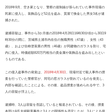
2018年9月、空き家となり、警察の規制線が張られていた事件現場の
民家に侵入し、装飾品など52点を盗み、質屋で換金した男女3名が逮
捕された。
逮捕容疑は、事件から3か月後の2018年4月28日16時30分頃から30日9
時30分の間に、茨城県土浦市内在住の無職男性（47歳）、女性（43
歳）、および自称塗装業の男性（46歳）が同建物のガラスを割り、宅
内に侵入。時価総額820万円相当の貴金属や装飾品を盗み出したとい
うものである。
この侵入盗事件の発覚は、
2018年4月30日
、現場付近で殺人事件の捜
査を行っていた警察官が、同宅の窓ガラスが割れているのを発見し、
内部を確認したことによる。その後、盗品捜査が進められる中で、3
人の容疑が浮上した。
逮捕時、3人は容疑を否認していると報道されている。その後、捜査
本部はA氏夫婦殺害事件と3人との関係性を否定したが、3人による侵