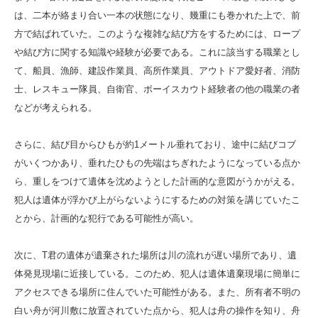
は、二本が絡まり合い一本の状態になり、幾重にも巻かれた上で、前
方で結ばれていた。このような複雑な結び方をするためには、ロープ
や結び方に関する知識や経験が必要である。これに該当する職業とし
て、船員、漁師、建設作業員、高所作業員、アウトドア愛好者、消防
士、レスキュー隊員、自衛官、ボーイスカウト経験者の他の職業の者
などが考えられる。
さらに、結び目からひもが約1メートル垂れており、途中に結びコブ
がいくつかあり、垂れたひもの先端はちぎれたようになっている点か
ら、重しをつけて遺体を沈めようとした計画的な意図がうかがえる。
犯人は遺体が浮かび上がらないようにするための対策を講じていたこ
とから、計画的な犯行である可能性が高い。
次に、T君の遺体が遺棄された場所は川の流れが遅い場所であり、遺
体発見現場に近接している。このため、犯人は遺体遺棄現場に簡単に
アクセスできる場所に住んでいた可能性がある。また、所有者不明の
白い舟が河川敷に放置されていた点から、犯人は舟の操作を知り、舟