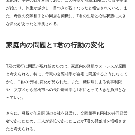
夏以降、事件の数か月前である。この時期から糖尿病による食事制限
が始まり、体重が減少し、目つきが鋭くなったと報告されている。ま
た、母親の交際相手との同居を契機に、T君の生活と心理状態に大き
な変化があったと推測される。
家庭内の問題とT君の行動の変化
T君の素行に問題が現れ始めたのは、家庭内の緊張やストレスが原因
と考えられる。特に、母親の交際相手が自宅に同居するようになって
から、T君の行動に変化が見られた。また、糖尿病による食事制限
や、文京区から船橋市への長距離通学もT君にとって大きな負担とな
っていた。
さらに、母親が印刷関係の会社を経営し、交際相手も同社の共同経営
者であったため、二人が多忙であったことがT君の孤独感を増幅させ
たと考えられる。