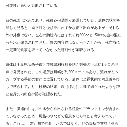
可能性が高いと判断されている。
彼の死因は水死であり、死後2～4週間が経過していた。遺体の状態を
詳しく見ると、両下肢と後頭部にわずかな皮下出血があるが、それ以
外の外傷はない。左右の胸腔内にはそれぞれ500ccと150ccの血の混じ
った水が発見されており、胃の内容物はなかったことから、死亡前に
一定期間食事を取っていなかった可能性が示唆される。
遺体は千葉県我孫子市と茨城県利根町を結ぶ栄橋の下流約1キロの地
点で発見された。この場所は川幅が約200メートルあり、流れが左へ
カーブする手前の右岸に位置している。遺体は全裸状態で両足首をひ
もで縛られており、検視の結果、顔（ほお）に縄で縛られたような跡
と全身に内出血の跡が確認された。
また、臓器内には川の水から検出される植物性プランクトンが含まれ
ていなかったため、風呂の水などで窒息させられたと考えられてい
る。これは、T君が川で溺死したのではなく、他の場所で窒息させら