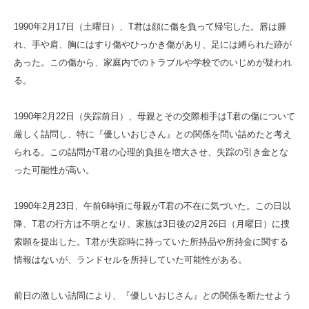
1990年2月17日（土曜日）、T君は顔に傷を負って帰宅した。唇は腫
れ、手や肩、胸にはすり傷やひっかき傷があり、足には縛られた跡が
あった。この傷から、家庭内でのトラブルや学校でのいじめが疑われ
る。
1990年2月22日（失踪前日）、母親とその交際相手はT君の傷について
厳しく詰問し、特に『優しいおじさん』との関係を問い詰めたと考え
られる。この詰問がT君の心理的負担を増大させ、失踪の引き金とな
った可能性が高い。
1990年2月23日、午前6時頃に母親がT君の不在に気づいた。この日以
降、T君の行方は不明となり、家族は3日後の2月26日（月曜日）に捜
索願を提出した。T君が失踪時に持っていた所持品や所持金に関する
情報はないが、ランドセルを所持していた可能性がある。
前日の激しい詰問により、『優しいおじさん』との関係を断たせよう