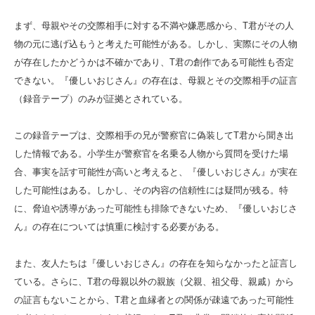
まず、母親やその交際相手に対する不満や嫌悪感から、T君がその人
物の元に逃げ込もうと考えた可能性がある。しかし、実際にその人物
が存在したかどうかは不確かであり、T君の創作である可能性も否定
できない。『優しいおじさん』の存在は、母親とその交際相手の証言
（録音テープ）のみが証拠とされている。
この録音テープは、交際相手の兄が警察官に偽装してT君から聞き出
した情報である。小学生が警察官を名乗る人物から質問を受けた場
合、事実を話す可能性が高いと考えると、『優しいおじさん』が実在
した可能性はある。しかし、その内容の信頼性には疑問が残る。特
に、脅迫や誘導があった可能性も排除できないため、『優しいおじさ
ん』の存在については慎重に検討する必要がある。
また、友人たちは『優しいおじさん』の存在を知らなかったと証言し
ている。さらに、T君の母親以外の親族（父親、祖父母、親戚）から
の証言もないことから、T君と血縁者との関係が疎遠であった可能性