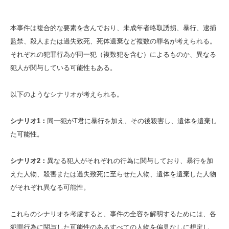
本事件は複合的な要素を含んでおり、未成年者略取誘拐、暴行、逮捕
監禁、殺人または過失致死、死体遺棄など複数の罪名が考えられる。
それぞれの犯罪行為が同一犯（複数犯を含む）によるものか、異なる
犯人が関与している可能性もある。
以下のようなシナリオが考えられる。
シナリオ1：
同一犯がT君に暴行を加え、その後殺害し、遺体を遺棄し
た可能性。
シナリオ2：
異なる犯人がそれぞれの行為に関与しており、暴行を加
えた人物、殺害または過失致死に至らせた人物、遺体を遺棄した人物
がそれぞれ異なる可能性。
これらのシナリオを考慮すると、事件の全容を解明するためには、各
犯罪行為に関与した可能性のあるすべての人物を偏見なしに想定し、