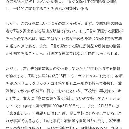
内の緊張関係やトラブルが影響し、T君が交際相手の関係者に相談
し、一時的に家を出ることを選んだ可能性がある。
しかし、この仮説にはいくつかの疑問が残る。まず、交際相手の関係
者がT君を家出させる理由が明確ではない。もしT君を保護する意図が
あったのであれば、家出ではなく正式な手続きを通じて保護する方法
を選ぶべきである。また、T君が家出する際に所持品や所持金の情報
が不明であることから、計画的な家出ではない可能性も考えられる。
ただし、T君が失踪前に家出の準備をしていた可能性を示唆する情報
が存在する。T君は失踪前の2月15日ごろ、ランドセルのほかに、衣類
を詰めたリュックサックとゴミ捨て用ビニール袋を持って登校し、放
課後まで校内の資料室に隠しておいたという。下校時に再び持って出
たT君は、友人に「家に衣類を置く場所がないので持ってきた」と話
していた（参考：読売新聞1990年3月20日付）。また、2月22日には
「家を出たい」と母親と口論した後、翌日早朝に姿を消している。こ
れが事実であるなら、T君は事前に衣類等を自宅以外に隠し、家出後
にその衣類等を回収し、目的の場所に赴いた可能性もあるが、自宅か