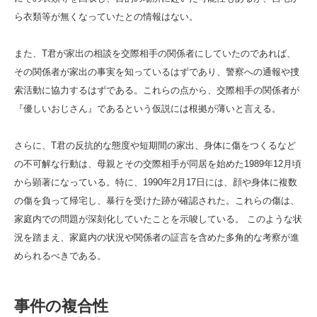
ら衣類等が無くなっていたとの情報はない。
また、T君が家出の相談を交際相手の関係者にしていたのであれば、
その関係者が家出の事実を知っているはずであり、警察への通報や捜
索活動に協力するはずである。これらの点から、交際相手の関係者が
『優しいおじさん』であるという仮説には根拠が薄いと言える。
さらに、T君の反抗的な態度や短期間の家出、身体に傷をつくるなど
の不可解な行動は、母親とその交際相手が同居を始めた1989年12月頃
から顕著になっている。特に、1990年2月17日には、顔や身体に複数
の傷を負って帰宅し、暴行を受けた跡が確認された。これらの傷は、
家庭内での問題が深刻化していたことを示唆している。 このような状
況を踏まえ、家庭内の状況や関係者の証言を含めた多角的な考察が進
められるべきである。
事件の複合性