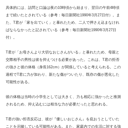
具体的には、詰問と口論は夜の10時頃から始まり、翌日の午前4時頃
まで続いたとされている（参考：毎日新聞社1990年3月27日付）。ま
た、T君が「家を出ていく」と暴れたため、二人で押さえ込まなけれ
ばならなかったと記されている（参考：毎日新聞社1990年3月27日
付）。
T君が「お母さんより大切なおじさんがいる」と暴れたため、母親と
交際相手の男性は彼を抑えつける必要があった。これは、T君の拒否
の強さと彼の体格（身長162cm）が関係していると考えられる。この
過程でT君に力が加わり、新たな傷がついたり、既存の傷が悪化した
可能性がある。
彼の体格は当時の小学生としては大きく、力も相応に強かったと推測
されるため、抑え込むには相当な力が必要だったと思われる。
T君の強い拒否反応は、彼が『優しいおじさん』を庇おうとしていた
ことを示唆している可能性がある。また、家庭内での生活に対する強