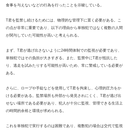
食事を与えないなどの行為を行ったことを示唆している。
T君を監禁し続けるためには、物理的な管理下に置く必要がある。こ
の点が非常に重要であり、以下の理由から単独犯ではなく複数の人間
が関与していた可能性が高いと考えられる。
まず、T君が逃げ出さないように24時間体制での監視が必要であり、
単独犯ではその負担が大きすぎる。また、監禁中にT君が抵抗した
り、逃走を試みたりする可能性が高いため、常に警戒している必要が
ある。
さらに、ロープや手錠などを使用してT君を拘束し、心理的圧力をか
ける必要がある。監禁場所も外部から発見されにくく、T君が逃げ出
せない場所である必要があり、犯人が十分に監視、管理できる生活上
の時間的余裕と環境が求められる。
これを単独犯で実行するのは困難であり、複数犯の場合は交代で監視