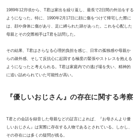
1989年12月頃から、T君は家出を繰り返し、最長で2日間の外泊をする
ようになった。特に、1990年2月17日に顔に傷をつけて帰宅した際に
は、顔や身体に傷があり、足に縛られた跡があった。これを心配した
母親とその交際相手はT君を詰問した。
その結果、T君はさらなる心理的負担を感じ、日常の孤独感や母親か
らの疎外感、そして反抗心に起因する極度の緊張やストレスを抱える
ようになったと考えられる。T君は家庭内での逃げ場を失い、精神的
に追い詰められていた可能性が高い。
『優しいおじさん』の存在に関する考察
T君との会話を録音した母親などの証言によれば、『お母さんより優
しいおじさん』は実際に存在する人物であるとされている。しかし、
その存在には多くの疑問が残る。