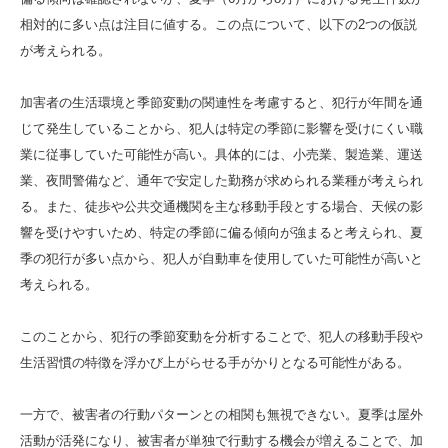
相対的に多い点は注目に値する。この点について、以下の2つの仮説
が考えられる。
加害者の生活環境と季節変動の関連性を考慮すると、犯行が年間を通
じて発生していることから、犯人は特定の季節に影響を受けにくい職
業に従事していた可能性が高い。具体的には、小売業、製造業、運送
業、夜間警備など、通年で安定した勤務が求められる業種が考えられ
る。また、徒歩や公共交通機関を主な移動手段とする場合、天候の影
響を受けやすいため、特定の季節に偏る傾向が強まると考えられ、夏
季の犯行が多い点から、犯人が自動車を使用していた可能性が高いと
考えられる。
このことから、犯行の季節変動を分析することで、犯人の移動手段や
生活習慣の特徴を浮かび上がらせる手がかりとなる可能性がある。
一方で、被害者の行動パターンとの相関も無視できない。夏季は屋外
活動が活発になり、被害者が単独で行動する機会が増えることで、加