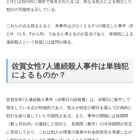
とHとは別の同じ場所で発見された点 は、異なる犯人による独立した
犯行の可能性を示している。
これらの点を踏まえると、本事件は少なくとも3つの独立した事件（B
とH、IとA、FからN） であると考えるのが妥当であり、単独犯による
連続殺人という前提には疑問が残る。
佐賀女性7人連続殺人事件は単独犯
によるものか？
佐賀女性7人連続殺人事件（水曜日の絞殺魔）は、水曜日に集中して
発生している点が特徴的であり、犯人が特定の曜日を選んで計画的に
犯行を繰り返していた可能性がある。また、事件の間隔には短期間
（数ヶ月以内）の連続した犯行と、長期間（数年）の冷却期間が交互
に存在しており、これは犯人が捜査の進展や社会的状況を考慮しなが