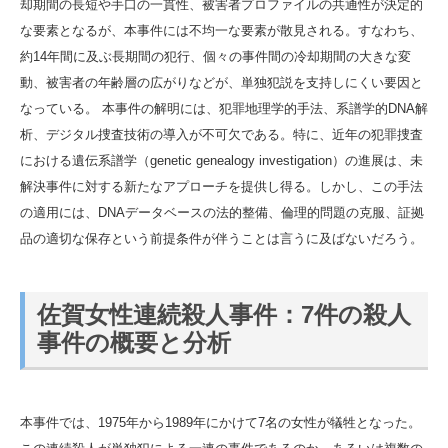
却期間の長短や手口の一貫性、被害者プロファイルの共通性が決定的
な要素となるが、本事件には不均一な要素が散見される。すなわち、
約14年間に及ぶ長期間の犯行、個々の事件間の冷却期間の大きな変
動、被害者の年齢層の広がりなどが、単独犯説を支持しにくい要因と
なっている。 本事件の解明には、犯罪地理学的手法、系譜学的DNA解
析、デジタル捜査技術の導入が不可欠である。特に、近年の犯罪捜査
における遺伝系譜学（genetic genealogy investigation）の進展は、未
解決事件に対する新たなアプローチを提供し得る。しかし、この手法
の適用には、DNAデータベースの法的整備、倫理的問題の克服、証拠
品の適切な保存という前提条件が伴うことは言うに及ばないだろう。
佐賀女性連続殺人事件：7件の殺人
事件の概要と分析
本事件では、1975年から1989年にかけて7名の女性が犠牲となった。