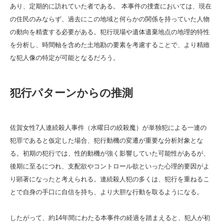
あり、定期的に訪れていた者である。 本事件の捜査においては、現在
の住民のみならず、過去にこの地域と何らかの関係を持っていた人物
の動向を精査する必要がある。犯行現場や遺体遺棄地点の地理的特性
を分析し、時間軸を含めた土地勘の要素を考慮することで、より精緻
な犯人像の特定が可能となるだろう。
犯行パターンからの推測
佐賀女性7人連続殺人事件（水曜日の絞殺魔）が単独犯による一連の
犯罪であると仮定した場合、犯行動機の変遷が重要な分析対象とな
る。初期の犯行では、性的動機が強く影響していた可能性があるが、
後期に至るにつれ、支配欲やコントロール欲といった心理的要因がよ
り顕著になったと考えられる。連続殺人犯の多くは、犯行を重ねるこ
とで自身の手口に自信を持ち、より大胆な行動を取るようになる。
したがって、約14年間にわたる本事件の経過を踏まえると、犯人が初