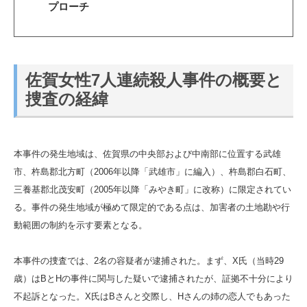
プローチ
佐賀女性7人連続殺人事件の概要と
捜査の経緯
本事件の発生地域は、佐賀県の中央部および中南部に位置する武雄
市、杵島郡北方町（2006年以降「武雄市」に編入）、杵島郡白石町、
三養基郡北茂安町（2005年以降「みやき町」に改称）に限定されてい
る。事件の発生地域が極めて限定的である点は、加害者の土地勘や行
動範囲の制約を示す要素となる。
本事件の捜査では、2名の容疑者が逮捕された。まず、X氏（当時29
歳）はBとHの事件に関与した疑いで逮捕されたが、証拠不十分により
不起訴となった。X氏はBさんと交際し、Hさんの姉の恋人でもあった