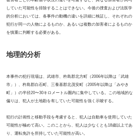
していた可能性を排除することはできない。今後の捜査および法医学
的分析においては、各事件の動機の違いを詳細に検証し、それぞれの
犯行が同一の人物によるものか、あるいは複数の加害者によるものか
を慎重に判断する必要がある。
地理的分析
本事件の犯行現場は、武雄市、杵島郡北方町（2006年以降は「武雄
市」）、杵島郡白石町、三養基郡北茂安町（2005年以降は「みやき
町」）の半径20〜30キロメートル圏内に集中している。この地域的な
偏りは、犯人が土地勘を有していた可能性を強く示唆する。
犯行の計画性と移動手段を考慮すると、犯人は自動車を使用していた
可能性が極めて高い。このことから、犯人は少なくとも18歳以上であ
り、運転免許を所持していた可能性が高い。