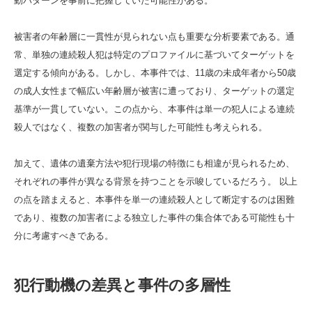
動パターンを事前に把握していた可能性がある。
被害者の年齢層に一貫性が見られない点も重要な分析要素である。通
常、単独の連続殺人犯は特定のプロファイルに基づいてターゲットを
選定する傾向がある。しかし、本事件では、11歳の未成年者から50歳
の成人女性まで幅広い年齢層が被害に遭っており、ターゲットの選定
基準が一貫していない。この点から、本事件は単一の犯人による連続
殺人ではなく、複数の加害者が関与した可能性も考えられる。
加えて、遺体の遺棄方法や犯行現場の特徴にも相違が見られるため、
それぞれの事件が異なる背景を持つことを示唆しているだろう。 以上
の点を踏まえると、本事件を単一の連続殺人として断定するのは困難
であり、複数の加害者による独立した事件の集合体である可能性も十
分に考慮すべきである。
犯行動機の差異と事件の多層性