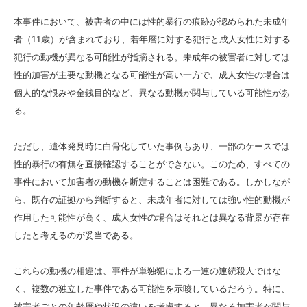
本事件において、被害者の中には性的暴行の痕跡が認められた未成年
者（11歳）が含まれており、若年層に対する犯行と成人女性に対する
犯行の動機が異なる可能性が指摘される。未成年の被害者に対しては
性的加害が主要な動機となる可能性が高い一方で、成人女性の場合は
個人的な恨みや金銭目的など、異なる動機が関与している可能性があ
る。
ただし、遺体発見時に白骨化していた事例もあり、一部のケースでは
性的暴行の有無を直接確認することができない。このため、すべての
事件において加害者の動機を断定することは困難である。しかしなが
ら、既存の証拠から判断すると、未成年者に対しては強い性的動機が
作用した可能性が高く、成人女性の場合はそれとは異なる背景が存在
したと考えるのが妥当である。
これらの動機の相違は、事件が単独犯による一連の連続殺人ではな
く、複数の独立した事件である可能性を示唆しているだろう。特に、
被害者ごとの年齢層や状況の違いを考慮すると、異なる加害者が関与