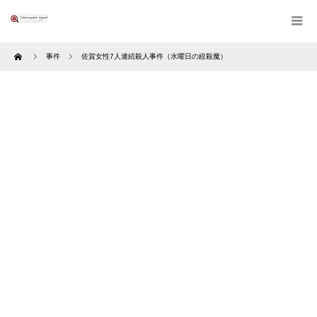
Home
事件
佐賀女性7人連続殺人事件（水曜日の絞殺魔）