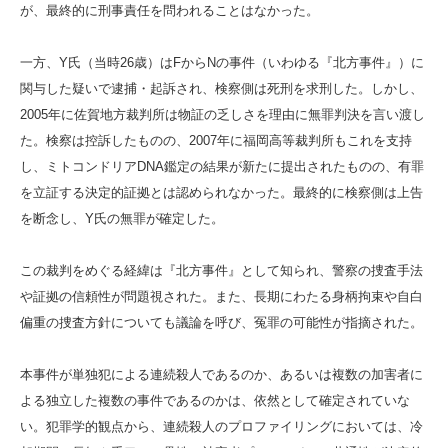
が、最終的に刑事責任を問われることはなかった。
一方、Y氏（当時26歳）はFからNの事件（いわゆる『北方事件』）に
関与した疑いで逮捕・起訴され、検察側は死刑を求刑した。しかし、
2005年に佐賀地方裁判所は物証の乏しさを理由に無罪判決を言い渡し
た。検察は控訴したものの、2007年に福岡高等裁判所もこれを支持
し、ミトコンドリアDNA鑑定の結果が新たに提出されたものの、有罪
を立証する決定的証拠とは認められなかった。最終的に検察側は上告
を断念し、Y氏の無罪が確定した。
この裁判をめぐる経緯は『北方事件』として知られ、警察の捜査手法
や証拠の信頼性が問題視された。また、長期にわたる身柄拘束や自白
偏重の捜査方針についても議論を呼び、冤罪の可能性が指摘された。
本事件が単独犯による連続殺人であるのか、あるいは複数の加害者に
よる独立した複数の事件であるのかは、依然として確定されていな
い。犯罪学的観点から、連続殺人のプロファイリングにおいては、冷