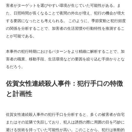
害者がターゲットを選びやすい環境が生じていた可能性がある。ま
た、日照時間が長くなることで夜間の外出が増え、犯行の機会が増大
する要因になったとも考えられる。 このように、季節変動と犯行頻度
の関係を分析することで、加害者の生活習慣や行動特性を推測するこ
とが可能である。
本事件の犯行時期におけるパターンをより精緻に解析することで、加
害者の職業、移動手段、生活環境などの要因を絞り込む手掛かりとな
るだろう。
佐賀女性連続殺人事件：犯行手口の特徴
と計画性
佐賀女性連続殺人事件の犯行手口を分析すると、多くの被害者が自宅
またはその近隣で失踪しており、犯人は誘拐の際に周囲の目を巧妙に
避ける技術を持っていた可能性が高い。このことから、犯行は衝動的