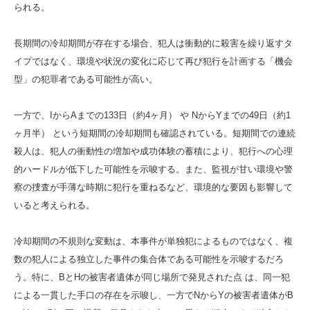
られる。
長期間の冷却期間が存在する場合、犯人は衝動的に殺害を繰り返すタ
イプではなく、環境や状況の変化に応じて再び犯行を計画する「機会
型」の犯罪者である可能性が高い。
一方で、IからAまでの133日（約4ヶ月） や NからYまでの49日（約1
ヶ月半） という短期間の冷却期間も確認されている。短期間での連続
殺人は、犯人の衝動性の増加や成功体験の蓄積により、犯行への心理
的ハードルが低下した可能性を示唆する。また、監視が甘い環境や警
察の捜査が手薄な時期に犯行を重ねるなど、環境的な要因も影響して
いると考えられる。
冷却期間の不規則な変動は、本事件が単独犯によるものではなく、複
数の犯人による独立した事件の集合体である可能性を示唆するだろ
う。特に、BとHの被害者遺体が同じ場所で発見された点 は、同一犯
による一貫した手口の存在を示唆し、一方でNからYの被害者遺体がB