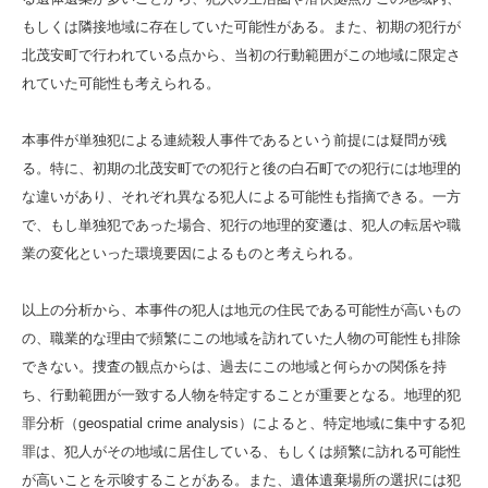
もしくは隣接地域に存在していた可能性がある。また、初期の犯行が
北茂安町で行われている点から、当初の行動範囲がこの地域に限定さ
れていた可能性も考えられる。
本事件が単独犯による連続殺人事件であるという前提には疑問が残
る。特に、初期の北茂安町での犯行と後の白石町での犯行には地理的
な違いがあり、それぞれ異なる犯人による可能性も指摘できる。一方
で、もし単独犯であった場合、犯行の地理的変遷は、犯人の転居や職
業の変化といった環境要因によるものと考えられる。
以上の分析から、本事件の犯人は地元の住民である可能性が高いもの
の、職業的な理由で頻繁にこの地域を訪れていた人物の可能性も排除
できない。捜査の観点からは、過去にこの地域と何らかの関係を持
ち、行動範囲が一致する人物を特定することが重要となる。地理的犯
罪分析（geospatial crime analysis）によると、特定地域に集中する犯
罪は、犯人がその地域に居住している、もしくは頻繁に訪れる可能性
が高いことを示唆することがある。また、遺体遺棄場所の選択には犯