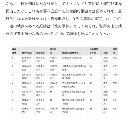
さらに、検察側は新たな証拠としてミトコンドリアDNAの鑑定結果を
提出したが、これも有罪を立証する決定的な根拠とは認められず、最
終的に福岡高等検察庁は上告を断念し、Y氏の無罪が確定した。この
一連の裁判をめぐる経緯は『北方事件』として知られ、警察および検
察の捜査手法や起訴の適正性について議論を呼ぶこととなった。