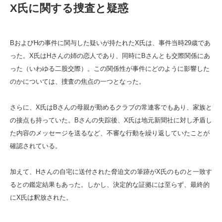
X氏に関する捜査と疑惑
BおよびHの事件に関与した疑いが持たれたX氏は、事件当時29歳であ
った。X氏はHさんの姉の恋人であり、同時にBさんとも交際関係にあ
った（いわゆる二股交際）。この関係性が事件にどのように影響した
のかについては、捜査の焦点の一つとなった。
さらに、X氏はBさんの母親が勤めるクラブの常連客でもあり、家族と
の接点も持っていた。Bさんの失踪後、X氏は地元新聞社に対し矛盾し
た内容のメッセージを送るなど、不審な行動を繰り返していたことが
確認されている。
加えて、Hさんの自宅に送付された脅迫文の筆跡がX氏のものと一致す
るとの鑑定結果もあった。しかし、決定的な証拠には至らず、最終的
にX氏は釈放された。