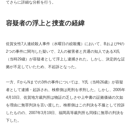
てさらに詳細な分析を行う。
容疑者の浮上と捜査の経緯
佐賀女性7人連続殺人事件（水曜日の絞殺魔）において、BおよびHの
2つの事件に関与した疑いで、2人の被害者と共通の知人であるX氏
（当時29歳）が容疑者として浮上し逮捕された。しかし、決定的な証
拠が不足していたため、不起訴となった。
一方、FからNまでの3件の事件については、Y氏（当時26歳）が容疑
者として逮捕・起訴され、検察側は死刑を求刑した。しかし、2005年
4月10日、佐賀地方裁判所は物証の乏しさや上申書の証拠価値の欠如
を理由に無罪判決を言い渡した。検察側はこの判決を不服として控訴
したものの、2007年3月19日、福岡高等裁判所も同様に無罪の判決を
下した。