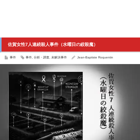
佐賀女性7人連続殺人事件（水曜日の絞殺魔）
事件
事件
,
分析・調査
,
未解決事件
Jean-Baptiste Roquentin