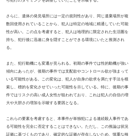
ら犯行のタイミングを調整していたことを示唆する。
さらに、遺体の発見場所には一定の規則性があり、同じ遺棄場所が複
数回使用されていることから、犯人は特定の地域に精通していた可能
性が高い。この点を考慮すると、犯人は地理的に限定された生活圏を
持ち、犯行後に迅速に身を隠すことができる環境にいたと推測され
る。
また、犯行動機にも変遷が見られる。初期の事件では性的動機が強い
傾向にあったが、後期の事件では支配欲やコントロール欲が強まって
いる可能性がある。この変化は、犯人が自身の欲求を満たす手法を模
索し、標的を変化させていった可能性を示している。特に、後期の事
件ではリスクの高い成人女性が狙われており、これは犯人の自信の増
大や大胆さの増加を示唆する要因となる。
これらの要素を考慮すると、本事件が単独犯による連続殺人事件であ
る可能性を完全に否定することはできない。ただし、この推論は状況
証拠に基づくものであり、確定的な証拠が存在しないため、慎重な検