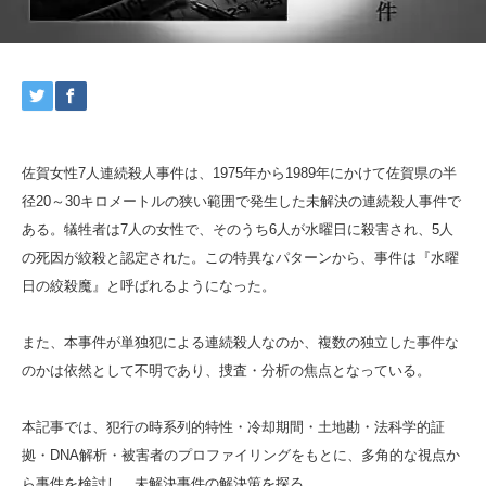
佐賀女性7人連続殺人事件は、1975年から1989年にかけて佐賀県の半
径20～30キロメートルの狭い範囲で発生した未解決の連続殺人事件で
ある。犠牲者は7人の女性で、そのうち6人が水曜日に殺害され、5人
の死因が絞殺と認定された。この特異なパターンから、事件は『水曜
日の絞殺魔』と呼ばれるようになった。
また、本事件が単独犯による連続殺人なのか、複数の独立した事件な
のかは依然として不明であり、捜査・分析の焦点となっている。
本記事では、犯行の時系列的特性・冷却期間・土地勘・法科学的証
拠・DNA解析・被害者のプロファイリングをもとに、多角的な視点か
ら事件を検討し、未解決事件の解決策を探る。