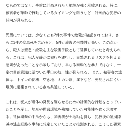
なものではなく、事前に計画された可能性が強く示唆される。特に、
被害者が単独で行動しているタイミングを狙うなど、計画的な犯行の
傾向が見られる。
死因については、少なくとも2件の事件で絞殺が確認されており、さ
らに3件の窒息死を含めると、5件が絞殺の可能性が高い。この点か
ら、犯人は窒息・絞殺を主な殺害手段として選択していたと考えられ
る。これは、犯人が静かに犯行を遂行し、目撃されるリスクを抑える
意図があったことを示唆しており、単なる衝動的な暴力ではなく、一
定の目的意識に基づいた手口の統一性が見られる。 また、被害者の遺
体は、トイレの便槽、空き地、ミカン畑、崖下など、発見されにくい
場所に遺棄されている点も共通している。
これは、犯人が遺体の発見を遅らせるための計画的な行動をとってい
たことを示し、地形や周辺環境を熟知していた可能性を強く示唆す
る。遺体遺棄の手法からも、加害者が土地勘を持ち、犯行後の証拠隠
滅や逃走経路を事前に想定していたことが推測される。こうした要素