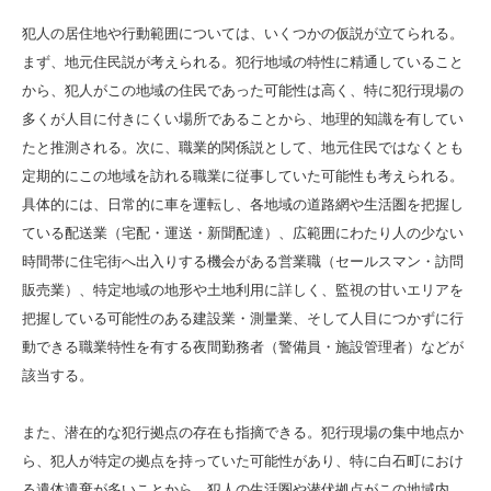
犯人の居住地や行動範囲については、いくつかの仮説が立てられる。
まず、地元住民説が考えられる。犯行地域の特性に精通していること
から、犯人がこの地域の住民であった可能性は高く、特に犯行現場の
多くが人目に付きにくい場所であることから、地理的知識を有してい
たと推測される。次に、職業的関係説として、地元住民ではなくとも
定期的にこの地域を訪れる職業に従事していた可能性も考えられる。
具体的には、日常的に車を運転し、各地域の道路網や生活圏を把握し
ている配送業（宅配・運送・新聞配達）、広範囲にわたり人の少ない
時間帯に住宅街へ出入りする機会がある営業職（セールスマン・訪問
販売業）、特定地域の地形や土地利用に詳しく、監視の甘いエリアを
把握している可能性のある建設業・測量業、そして人目につかずに行
動できる職業特性を有する夜間勤務者（警備員・施設管理者）などが
該当する。
また、潜在的な犯行拠点の存在も指摘できる。犯行現場の集中地点か
ら、犯人が特定の拠点を持っていた可能性があり、特に白石町におけ
る遺体遺棄が多いことから、犯人の生活圏や潜伏拠点がこの地域内、