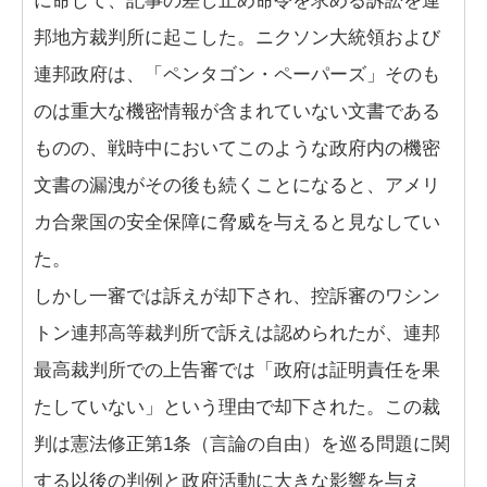
に命じて、記事の差し止め命令を求める訴訟を連
邦地方裁判所に起こした。ニクソン大統領および
連邦政府は、「ペンタゴン・ペーパーズ」そのも
のは重大な機密情報が含まれていない文書である
ものの、戦時中においてこのような政府内の機密
文書の漏洩がその後も続くことになると、アメリ
カ合衆国の安全保障に脅威を与えると見なしてい
た。
しかし一審では訴えが却下され、控訴審のワシン
トン連邦高等裁判所で訴えは認められたが、連邦
最高裁判所での上告審では「政府は証明責任を果
たしていない」という理由で却下された。この裁
判は憲法修正第1条（言論の自由）を巡る問題に関
する以後の判例と政府活動に大きな影響を与え