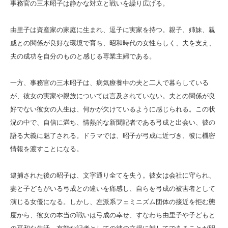
事務官の三木昭子は静かな対立と戦いを繰り広げる。
由里子は資産家の家庭に生まれ、逗子に実家を持つ。親子、姉妹、親
戚との関係が良好な環境で育ち、昭和時代の女性らしく、夫を支え、
夫の成功を自分のものと感じる専業主婦である。
一方、事務官の三木昭子は、病気療養中の夫と二人で暮らしている
が、彼女の実家や親族については言及されていない。夫との関係が良
好でない彼女の人生は、何かが欠けているように感じられる。この状
況の中で、自信に満ち、情熱的な新聞記者である弓成と出会い、彼の
語る大義に魅了される。ドラマでは、昭子が弓成に近づき、彼に機密
情報を渡すことになる。
逮捕された後の昭子は、文字通り全てを失う。彼女は会社に守られ、
妻と子どもがいる弓成との違いを痛感し、自らを弓成の被害者として
演じる女優になる。しかし、左派系フェミニズム団体の接近を拒む態
度から、彼女の本当の戦いは弓成の幸せ、すなわち由里子や子どもと