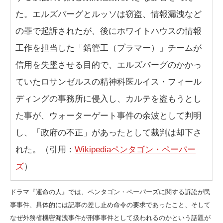
た。エルズバーグとルッソは窃盗、情報漏洩など
の罪で起訴されたが、後にホワイトハウスの情報
工作を担当した「鉛管工（プラマー）」チームが
信用を失墜させる目的で、エルズバーグのかかっ
ていたロサンゼルスの精神科医ルイス・フィール
ディングの事務所に侵入し、カルテを盗もうとし
た事が、ウォーターゲート事件の余波として判明
し、「政府の不正」があったとして裁判は却下さ
れた。（引用：
Wikipediaペンタゴン・ペーパー
ズ
）
ドラマ『運命の人』では、ペンタゴン・ペーパーズに関する訴訟が民
事事件、具体的には記事の差し止め命令の要求であったこと、そして
なぜ外務省機密漏洩事件が刑事事件として扱われるのかという話題が