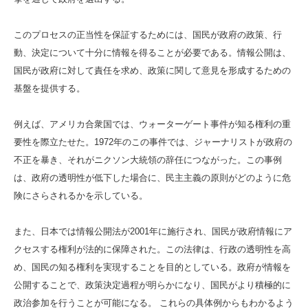
このプロセスの正当性を保証するためには、国民が政府の政策、行
動、決定について十分に情報を得ることが必要である。情報公開は、
国民が政府に対して責任を求め、政策に関して意見を形成するための
基盤を提供する。
例えば、アメリカ合衆国では、ウォーターゲート事件が知る権利の重
要性を際立たせた。1972年のこの事件では、ジャーナリストが政府の
不正を暴き、それがニクソン大統領の辞任につながった。この事例
は、政府の透明性が低下した場合に、民主主義の原則がどのように危
険にさらされるかを示している。
また、日本では情報公開法が2001年に施行され、国民が政府情報にア
クセスする権利が法的に保障された。この法律は、行政の透明性を高
め、国民の知る権利を実現することを目的としている。政府が情報を
公開することで、政策決定過程が明らかになり、国民がより積極的に
政治参加を行うことが可能になる。 これらの具体例からもわかるよう