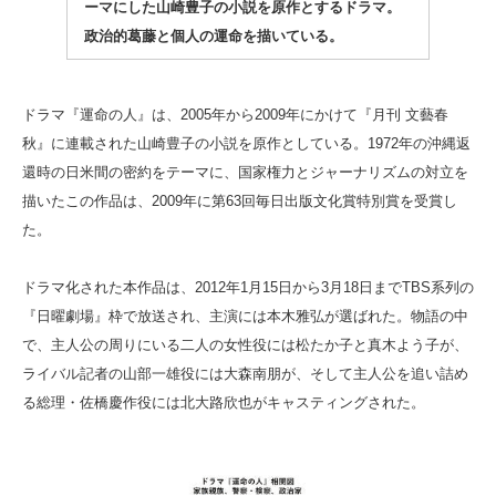
ーマにした山崎豊子の小説を原作とするドラマ。
政治的葛藤と個人の運命を描いている。
ドラマ『運命の人』は、2005年から2009年にかけて『月刊 文藝春
秋』に連載された山崎豊子の小説を原作としている。1972年の沖縄返
還時の日米間の密約をテーマに、国家権力とジャーナリズムの対立を
描いたこの作品は、2009年に第63回毎日出版文化賞特別賞を受賞し
た。
ドラマ化された本作品は、2012年1月15日から3月18日までTBS系列の
『日曜劇場』枠で放送され、主演には本木雅弘が選ばれた。物語の中
で、主人公の周りにいる二人の女性役には松たか子と真木よう子が、
ライバル記者の山部一雄役には大森南朋が、そして主人公を追い詰め
る総理・佐橋慶作役には北大路欣也がキャスティングされた。