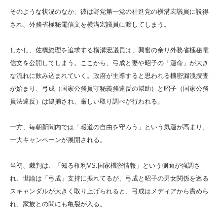
そのような状況のなか、彼は野党第一党の社進党の横溝宏議員に説得
され、外務省極秘電信文を横溝宏議員に渡してしまう。
しかし、佐橋総理を追求する横溝宏議員は、興奮の余り外務省極秘電
信文を公開してしまう。ここから、弓成と妻や昭子の「運命」が大き
な流れに飲み込まれていく。政府が主導すると思われる機密漏洩捜査
が始まり、弓成（国家公務員守秘義務違反の幇助）と昭子（国家公務
員法違反）は逮捕され、厳しい取り調べが行われる。
一方、毎朝新聞内では「報道の自由を守ろう」という気運が高まり、
一大キャンペーンが展開される。
当初、裁判は、「知る権利VS.国家機密情報」という側面が強調さ
れ、世論は「弓成」支持に振れてるが、弓成と昭子の男女関係を巡る
スキャンダルが大きく取り上げられると、弓成はメディアから責めら
れ、家族との間にも亀裂が入る。