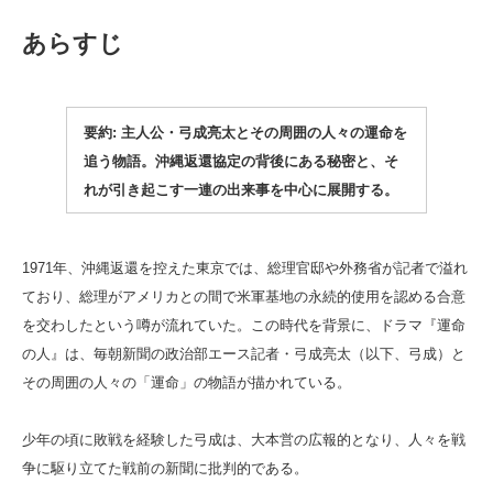
あらすじ
要約: 主人公・弓成亮太とその周囲の人々の運命を
追う物語。沖縄返還協定の背後にある秘密と、そ
れが引き起こす一連の出来事を中心に展開する。
1971年、沖縄返還を控えた東京では、総理官邸や外務省が記者で溢れ
ており、総理がアメリカとの間で米軍基地の永続的使用を認める合意
を交わしたという噂が流れていた。この時代を背景に、ドラマ『運命
の人』は、毎朝新聞の政治部エース記者・弓成亮太（以下、弓成）と
その周囲の人々の「運命」の物語が描かれている。
少年の頃に敗戦を経験した弓成は、大本営の広報的となり、人々を戦
争に駆り立てた戦前の新聞に批判的である。