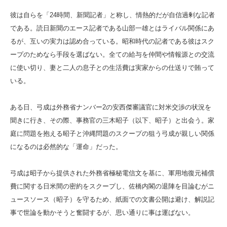
彼は自らを「24時間、新聞記者」と称し、情熱的だが自信過剰な記者
である。読日新聞のエース記者である山部一雄とはライバル関係にあ
るが、互いの実力は認め合っている。昭和時代の記者である彼はスク
ープのためなら手段を選ばない。全ての給与を仲間や情報源との交流
に使い切り、妻と二人の息子との生活費は実家からの仕送りで賄って
いる。
ある日、弓成は外務省ナンバー2の安西傑審議官に対米交渉の状況を
聞きに行き、その際、事務官の三木昭子（以下、昭子）と出会う。家
庭に問題を抱える昭子と沖縄問題のスクープの狙う弓成が親しい関係
になるのは必然的な「運命」だった。
弓成は昭子から提供された外務省極秘電信文を基に、軍用地復元補償
費に関する日米間の密約をスクープし、佐橋内閣の退陣を目論むがニ
ュースソース（昭子）を守るため、紙面での文書公開は避け、解説記
事で世論を動かそうと奮闘するが、思い通りに事は運ばない。