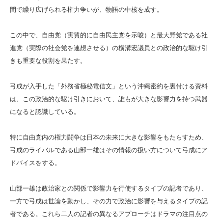
間で繰り広げられる権力争いが、物語の中核を成す。
この中で、自由党（実質的に自由民主党を示唆）と最大野党である社
進党（実際の社会党を連想させる）の横溝宏議員との政治的な駆け引
きも重要な役割を果たす。
弓成が入手した「外務省極秘電信文」という沖縄密約を裏付ける資料
は、この政治的な駆け引きにおいて、誰もが大きな影響力を持つ武器
になると認識している。
特に自由党内の権力闘争は日本の未来に大きな影響をもたらすため、
弓成のライバルである山部一雄はその情報の扱い方について弓成にア
ドバイスをする。
山部一雄は政治家との関係で影響力を行使するタイプの記者であり、
一方で弓成は世論を動かし、その力で政治に影響を与えるタイプの記
者である。これら二人の記者の異なるアプローチはドラマの注目点の