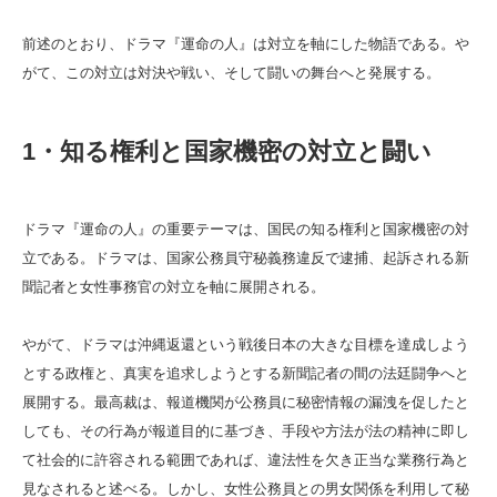
前述のとおり、ドラマ『運命の人』は対立を軸にした物語である。や
がて、この対立は対決や戦い、そして闘いの舞台へと発展する。
1・知る権利と国家機密の対立と闘い
ドラマ『運命の人』の重要テーマは、国民の知る権利と国家機密の対
立である。ドラマは、国家公務員守秘義務違反で逮捕、起訴される新
聞記者と女性事務官の対立を軸に展開される。
やがて、ドラマは沖縄返還という戦後日本の大きな目標を達成しよう
とする政権と、真実を追求しようとする新聞記者の間の法廷闘争へと
展開する。最高裁は、報道機関が公務員に秘密情報の漏洩を促したと
しても、その行為が報道目的に基づき、手段や方法が法の精神に即し
て社会的に許容される範囲であれば、違法性を欠き正当な業務行為と
見なされると述べる。しかし、女性公務員との男女関係を利用して秘