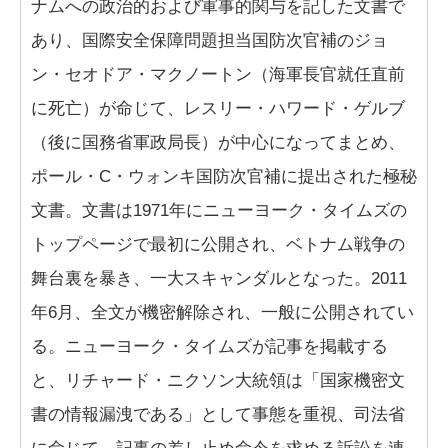
ナムへの政治的および軍事的関与を記した文書で
あり、国際安全保障問題担当国防次官補のジョ
ン・セオドア・マクノートン（海軍長官就任直前
に死亡）が命じて、レスリー・ハワード・ゲルブ
（後に国務省軍政局長）が中心になってまとめ、
ポール・C・ウォンキ国防次官補に提出された極秘
文書。文書は1971年にニューヨーク・タイムズの
トップページで最初に公開され、ベトナム戦争の
舞台裏を暴き、一大スキャンダルとなった。2011
年6月、全文が機密解除され、一般に公開されてい
る。ニューヨーク・タイムズが記事を掲載する
と、リチャード・ニクソン大統領は「国家機密文
書の情報漏洩である」として事態を重視、司法省