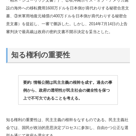
「柏木・ジューリック文書」）、②在沖縄ボイス・オブ・アメリカ施
設の海外への移転費用1600万ドルを日本側が肩代わりする秘密合意文
書、③米軍用地復元補償の400万ドルを日本側が肩代わりする秘密合
意文書）を提起し、一審で勝訴した。しかし、2014年7月14日の上告
審判決で最高裁は政府の密約文書不開示決定を妥当とした。
知る権利の重要性
要約: 情報公開は民主主義の根幹を成す。過去の事
例から、政府の透明性が民主社会の健全性を保つ
上で不可欠であることを考える。
知る権利の重要性は、民主主義の根幹をなすものである。民主主義社
会では、国民が政治的意思決定プロセスに参加し、自由かつ公正な選
挙を通じて政府を選出する。