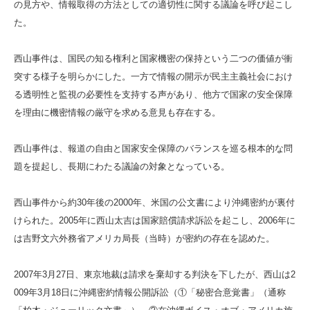
の見方や、情報取得の方法としての適切性に関する議論を呼び起こし
た。
西山事件は、国民の知る権利と国家機密の保持という二つの価値が衝
突する様子を明らかにした。一方で情報の開示が民主主義社会におけ
る透明性と監視の必要性を支持する声があり、他方で国家の安全保障
を理由に機密情報の厳守を求める意見も存在する。
西山事件は、報道の自由と国家安全保障のバランスを巡る根本的な問
題を提起し、長期にわたる議論の対象となっている。
西山事件から約30年後の2000年、米国の公文書により沖縄密約が裏付
けられた。2005年に西山太吉は国家賠償請求訴訟を起こし、2006年に
は吉野文六外務省アメリカ局長（当時）が密約の存在を認めた。
2007年3月27日、東京地裁は請求を棄却する判決を下したが、西山は2
009年3月18日に沖縄密約情報公開訴訟（①「秘密合意覚書」（通称