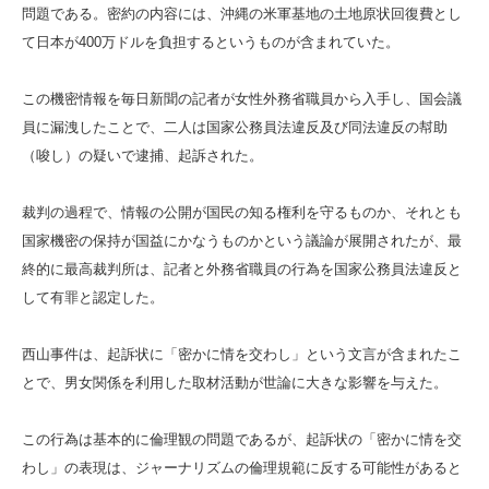
問題である。密約の内容には、沖縄の米軍基地の土地原状回復費とし
て日本が400万ドルを負担するというものが含まれていた。
この機密情報を毎日新聞の記者が女性外務省職員から入手し、国会議
員に漏洩したことで、二人は国家公務員法違反及び同法違反の幇助
（唆し）の疑いで逮捕、起訴された。
裁判の過程で、情報の公開が国民の知る権利を守るものか、それとも
国家機密の保持が国益にかなうものかという議論が展開されたが、最
終的に最高裁判所は、記者と外務省職員の行為を国家公務員法違反と
して有罪と認定した。
西山事件は、起訴状に「密かに情を交わし」という文言が含まれたこ
とで、男女関係を利用した取材活動が世論に大きな影響を与えた。
この行為は基本的に倫理観の問題であるが、起訴状の「密かに情を交
わし」の表現は、ジャーナリズムの倫理規範に反する可能性があると