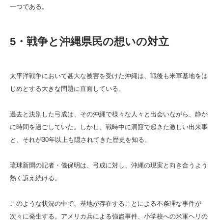
一つである。
5・戦争と沖縄県民の想いの対立
太平洋戦争において甚大な被害を受けた沖縄は、戦後も米軍基地をは
じめとする大きな問題に直面している。
過去と決別した弓成は、その沖縄で様々な人々と出会いながら、静か
に時間を過ごしていた。しかし、戦時中に洞窟で起きた激しい出来事
と、それが30年以上も隠されてきた歴史を知る。
琉球新聞の記者・儀保明は、弓成に対し、沖縄の現実と向き合うよう
熱く訴え続ける。
このような状況の中で、基地が存在することによる不条理な事件が
次々に発生する。アメリカ兵による強盗事件、小学校への米軍ヘリの