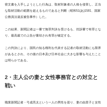
密文書を入手しようとした行為は、取材対象者の人格を侵害し、正当
な取材活動の範囲を超えるものであると判断（昭和51(あ)1581、国家
公務員法違反被告事件）した。
この結果、新聞記者は一審で無罪判決を受けるも、控訴審で有罪とな
り、最高裁での上告が棄却され有罪が確定する。
この判決により、国民の知る権利を代表する記者の取材活動にも限界
があるとされ、その後の日本及び日本社会に大きな影響を与えたこと
は明らかである。
2・主人公の妻と女性事務官との対立と
戦い
職業新聞記者・弓成亮太という一人の男性を巡り、妻の由里子と女性