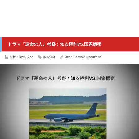
ドラマ『運命の人』考察：知る権利VS.国家機密
分析・調査
,
文化
作品分析
Jean-Baptiste Roquentin