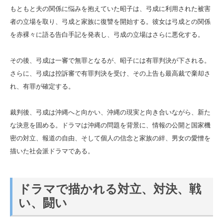
もともと夫の関係に悩みを抱えていた昭子は、弓成に利用された被害
者の立場を取り、弓成と家族に復讐を開始する。彼女は弓成との関係
を赤裸々に語る告白手記を発表し、弓成の立場はさらに悪化する。
その後、弓成は一審で無罪となるが、昭子には有罪判決が下される。
さらに、弓成は控訴審で有罪判決を受け、その上告も最高裁で棄却さ
れ、有罪が確定する。
裁判後、弓成は沖縄へと向かい、沖縄の現実と向き合いながら、新た
な決意を固める。ドラマは沖縄の問題を背景に、情報の公開と国家機
密の対立、報道の自由、そして個人の信念と家族の絆、男女の愛憎を
描いた社会派ドラマである。
ドラマで描かれる対立、対決、戦
い、闘い