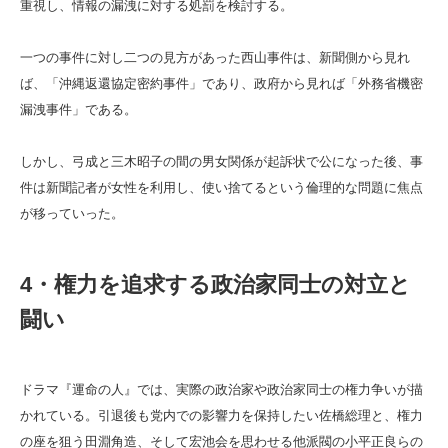
重視し、情報の漏洩に対する処罰を検討する。
一つの事件に対し二つの見方があった西山事件は、新聞側から見れ
ば、「沖縄返還協定密約事件」であり、政府から見れば「外務省機密
漏洩事件」である。
しかし、弓成と三木昭子の間の男女関係が起訴状で公になった後、事
件は新聞記者が女性を利用し、使い捨てるという倫理的な問題に焦点
が移っていった。
4・権力を追求する政治家同士の対立と
闘い
ドラマ『運命の人』では、実際の政治家や政治家同士の権力争いが描
かれている。引退後も党内での影響力を保持したい佐橋総理と、権力
の座を狙う田淵角造、そして宏池会を思わせる他派閥の小平正良らの