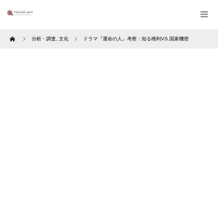
Home
分析・調査
,
文化
ドラマ『運命の人』考察：知る権利VS.国家機密