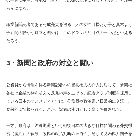
の平和な生活、有能な記者としての彼の立場に対してであることが明
らかになる。
職業新聞記者である弓成亮太を巡る二人の女性（松たか子と真木よう
子）間の静かな対立と戦いは、このドラマの注目点の一つだといえる
だろう。
3・新聞と政府の対立と闘い
公務員から情報を得る新聞記者への警察権力の介入に対して、新聞社
各社は企業の枠を超えて反発の声を上げる。記者クラブ制度を採用し
ている日本のマスメディアでは、公務員や政治家と日常的に交流し、
効果的に情報を得ることが、記者の能力として高く評価される。
一方、政府は、沖縄返還という戦後日本の大きな目標に関わる外交機
密（密約）の保護、政権の政治判断の正当性、そして党内権力闘争を