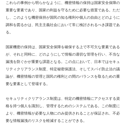
これらの事例から明らかなように、機密情報の保持は国家安全保障の
重要な要素であり、国家の利益を守るために必要な措置である。ただ
し、このような機密保持が国民の知る権利や個人の自由とどのように
調和を図るかは、民主主義社会において常に検討されるべき課題であ
る。
国家機密の保持は、国家安全保障を確保する上で不可欠な要素である
が、それと同時に、どのようにして情報の適切な管理を行い、不当な
漏洩を防ぐかが重要な課題となる。この点において、日本ではセキュ
リティクリアランス制度、特定秘密保護法、そしてスパイ防止法の議
論が、機密情報の管理と国民の権利との間のバランスを取るための重
要な要素として登場する。
セキュリティクリアランス制度は、特定の機密情報にアクセスする資
格を持つ個人を識別し、管理するためのシステムである。この制度に
より、機密情報が必要な人物にのみ提供されることが保証され、不必
要な情報漏洩のリスクを軽減することができる。