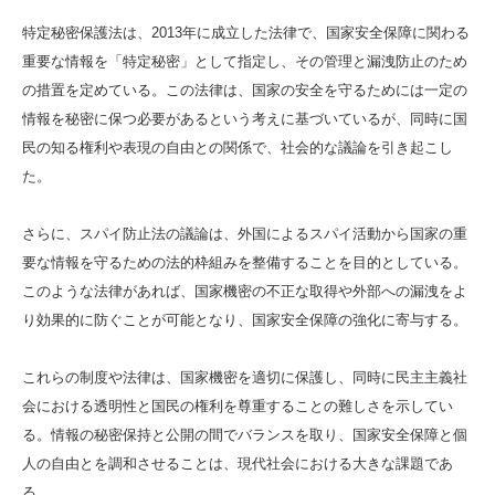
特定秘密保護法は、2013年に成立した法律で、国家安全保障に関わる
重要な情報を「特定秘密」として指定し、その管理と漏洩防止のため
の措置を定めている。この法律は、国家の安全を守るためには一定の
情報を秘密に保つ必要があるという考えに基づいているが、同時に国
民の知る権利や表現の自由との関係で、社会的な議論を引き起こし
た。
さらに、スパイ防止法の議論は、外国によるスパイ活動から国家の重
要な情報を守るための法的枠組みを整備することを目的としている。
このような法律があれば、国家機密の不正な取得や外部への漏洩をよ
り効果的に防ぐことが可能となり、国家安全保障の強化に寄与する。
これらの制度や法律は、国家機密を適切に保護し、同時に民主主義社
会における透明性と国民の権利を尊重することの難しさを示してい
る。情報の秘密保持と公開の間でバランスを取り、国家安全保障と個
人の自由とを調和させることは、現代社会における大きな課題であ
る。