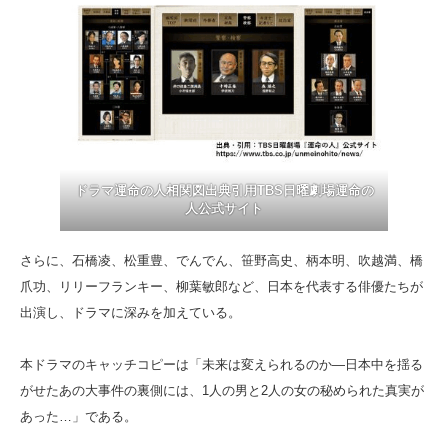
ドラマ運命の人相関図出典引用TBS日曜劇場運命の
人公式サイト
さらに、石橋凌、松重豊、でんでん、笹野高史、柄本明、吹越満、橋
爪功、リリーフランキー、柳葉敏郎など、日本を代表する俳優たちが
出演し、ドラマに深みを加えている。
本ドラマのキャッチコピーは「未来は変えられるのか―日本中を揺る
がせたあの大事件の裏側には、1人の男と2人の女の秘められた真実が
あった…」である。