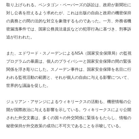
取り上げられる。ペンタゴン・ペーパーズの訴訟は、政府が新聞社に
対し公表を控えるよう求めたが、これは出版の自由と政府の機密保持
の責務との間の法的な対立を象徴するものであった。一方、外務省機
密漏洩事件では、国家公務員法違反などの犯罪行為に基づき、刑事訴
追が行われた。
また、エドワード・スノーデンによるNSA（国家安全保障局）の監視
プログラムの暴露は、個人のプライバシーと国家安全保障の間の緊張
関係を浮き彫りにした。スノーデン事件は、国家安全保障を名目に行
われる監視活動の範囲と、それが個人の自由に与える影響について、
世界的な議論を促した。
ジュリアン・アサンジによるウィキリークスの活動も、機密情報の公
開が国際政治に与える影響を示している。ウィキリークスにより公開
された外交文書は、多くの国々の外交関係に緊張をもたらし、情報の
秘密保持が外交政策の成功に不可欠であることを示唆している。