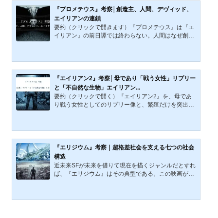
は、厳格なルールによって秩序が維持されていた。し
『プロメテウス』考察│創造主、人間、デヴィッド、
かし、その平和は、人間の本質を無視した強制的な管
エイリアンの連鎖
理によって成り立っていた。そこへ、かつて社会を震
要約（クリックで開きます）『プロメテウス』は『エ
撼させた凶悪犯罪者が復活し、制御不能な存在とな
イリアン』の前日譚では終わらない。人間はなぜ創造
る。この危機に対抗...
主を探すのか。エンジニアはなぜ創造の理由を語らな
いのか。デヴィッドはなぜ意味を問わず、可能性だけ
を試すのか。そしてエイリアンはなぜ、善悪を超え
て、生き延びることだけを生存原理とするのか。本稿
は、エンジニア、人間、デヴィッド、エイリアンの連
『エイリアン2』考察│母であり「戦う女性」リプリー
鎖をたどりながら、この映画が創造、答えの不在、信
と「不自然な生物」エイリアン...
仰、生存のどこまで深く潜っているかを読む。起源の
要約（クリックで開く）『エイリアン2』を、母であ
説明にとどまらず、神を失った人間の不安と、その後
り戦う女性としてのリプリー像と、繁殖だけを突出さ
に現れる冷たい創造...
せた不自然な生命としてのエイリアン像から読み解
く。前作との違いを踏まえつつ、アクション色を強め
ながらも本作が失わなかった「エイリアンらしさ」の
核心に迫る。自分が母親になったと仮定して想像して
ほしい。もし自分の愛する子供が化け物にさらわれた
『エリジウム』考察｜超格差社会を支える七つの社会
としたら？何もかもをなげうってでも、助けに向かお
構造
うとするだろう。名作SFホラー映画『エイリアン』の
近未来SFが未来を借りて現在を描くジャンルだとすれ
続編として制作された『エイリアン2』には、そんな
ば、『エリジウム』はその典型である。この映画が見
母親が登場する。その...
せるのは、格差、排除、管理、暴力の論理がそのまま
押し進められた社会の風景だ。そこでは、天上と地上
に切り分けられた居住空間、下層階級へ向けられる厳
罰的な統治、被支配層の労働によって支えられる支配
装置、そして医療と法的資格の独占によって、生きる