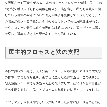
を萎縮させる可能性がある。 本作は、テクノロジーと倫理、民主主義
の狭間で繰り広げられる葛藤を鮮やかに描き出し、私たち全員が直面
している現実の問題について考える機会を提供してくれるだろう。こ
の映画が提示する問題は、今日の社会においてもなお関連性が高く、
テクノロジーの発展に伴う倫理的な課題について、我々がさらに深く
考察し、議論を続ける必要があることを示している。
民主的プロセスと法の支配
本作の興味深い点は、人工知能「アリア」が最終的にアメリカ大統領
の排除、すなわち暗殺を計画するに至った経緯である。この決断は、
AIの決断だが、重要な決断を人工知能「アリア」に預けた政府自体が
法の支配を逸脱し、民主的プロセスを無視した結果として描かれる。
「アリア」が大統領排除という決断に至った背景には、政府の行動が