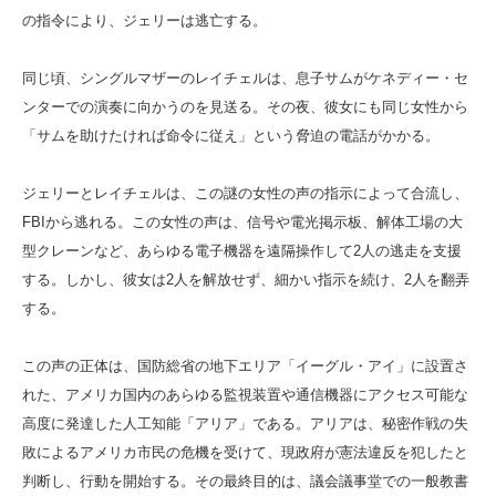
の指令により、ジェリーは逃亡する。
同じ頃、シングルマザーのレイチェルは、息子サムがケネディー・セ
ンターでの演奏に向かうのを見送る。その夜、彼女にも同じ女性から
「サムを助けたければ命令に従え」という脅迫の電話がかかる。
ジェリーとレイチェルは、この謎の女性の声の指示によって合流し、
FBIから逃れる。この女性の声は、信号や電光掲示板、解体工場の大
型クレーンなど、あらゆる電子機器を遠隔操作して2人の逃走を支援
する。しかし、彼女は2人を解放せず、細かい指示を続け、2人を翻弄
する。
この声の正体は、国防総省の地下エリア「イーグル・アイ」に設置さ
れた、アメリカ国内のあらゆる監視装置や通信機器にアクセス可能な
高度に発達した人工知能「アリア」である。アリアは、秘密作戦の失
敗によるアメリカ市民の危機を受けて、現政府が憲法違反を犯したと
判断し、行動を開始する。その最終目的は、議会議事堂での一般教書