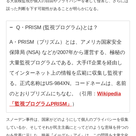
る大規模監視が個人の自由やプライバシーを著しく侵害し、さらには
誤った判断を下す可能性があることが明らかになる。
Q・PRISM (監視プログラム)とは？
A・PRISM（プリズム）とは、アメリカ国家安全
保障局 (NSA) などが2007年から運営する、極秘の
大量監視プログラムである。大手IT企業を経由し
てインターネット上の情報を広範に収集し監視す
る。正式名称はUS-984XN。コードネームは、名前
のとおりプリズムにちなむ。（引用：
Wikipedia
「監視プログラムPRISM」
）
スノーデン事件は、国家がどのようにして個人のプライバシーを収集
しているか、そしてそれが民主主義にとってどのような意味を持つの
かを世界に示した。映画『イーグル・アイ』は、この問題を大衆文化