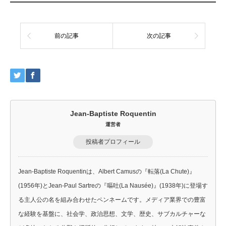
権利そのものが選別される社会が描かれる。『エリジ
ウム』が描いているのは、単なる格差社会ではなく、
生存資格そのものが制度的に配分される世界である。
本稿では、『エリ...
前の記事
次の記事
Jean-Baptiste Roquentin
運営者
投稿者プロフィール
Jean-Baptiste Roquentinは、Albert Camusの『転落(La Chute)』
(1956年)とJean-Paul Sartreの『嘔吐(La Nausée)』(1938年)に登場す
る主人公の名を組み合わせたペンネームです。メディア業界での豊富
な経験を基盤に、社会学、政治思想、文学、歴史、サブカルチャーな