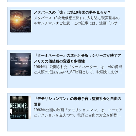
近未来が2022年の「世界」だということにも衝撃を覚
える。 1973年に公開された本作の世界から現実の（2
023年の世界の）問題点を考察していこう。作品概要
メタバースの「猿」は第10帝国の夢を見るか？
とチャールトン・ヘストン映画『ソイレント・グリー
メタバース（3次元仮想空間）に入り込む現実世界の
ン』（以下、本作と記す）は、主に60年代から70年代
ルサンチマン★ご注意：この記事には、漫画『ルサン
に活躍したリチャード・フライシャーが監督し、『ベ
チマン』のネタバレが含まれています。日本時間2021
ン・ハー』（1959年）...
年10月29日未明、SNSの巨人「Facebook, Inc.」が世
界中の人々に親しまれブランド価値の高いその社名を
「Meta Platforms, Inc.（通称,メタ）」に変更すると正
式発表した。また、同社の創業者CEOのマーク・ザッ
カーバーグは今後の10年、メタバース （3次元仮想空
『ターミネーター』の進化と分析：シリーズが映すア
間）分野に年間1兆円以上の投資を行うとも報道され
メリカの価値観の変遷と多様性
ている。以下は2021年11月22日に配信された「メタ
1984年に公開された『ターミネーター』は、AIの脅威
バース」や「旧フェイ...
と人類の抵抗を描いたSF映画として、映画史における
重要なマイルストーンとなった。その後のシリーズ作
品も、時代ごとの価値観や社会的背景を反映しながら
進化してきた。本記事では、『ターミネーター』シリ
ーズ（1作目、2作目、3作目、および『ターミネータ
ー: ニュー・フェイト』）におけるターミネーターの
『デモリションマン』の未来予言：監視社会と自由の
デザイン、サラ・コナーの成長、自己犠牲のボディー
限界
ガード像、そして救世主像の変遷を分析し、1980年代
1993年公開の映画『デモリションマン』は、ユーモア
から2020年頃までのアメリカの価値観の変化を考察す
とアクションを交えつつ、秩序と自由の対立を鮮烈に
る。【文章が長いた...
描き出す。本作は、一見理想的に見える「犯罪ゼロ」
の社会が、徹底した管理と監視のもとに成立している
という皮肉な現実を突きつける。舞台は2032年。暴力
も犯罪も根絶された未来都市「サン・アンゼルス」で