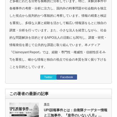
ど多岐にわたる分野を横断的に分析しています。特に、未解決事件や
各種事件の考察・分析に注力し、国内外の時事問題や社会動向を独立
した視点から批判的かつ客観的に考察しています。情報の精査と検証
を重視し、多様な人脈と経験を活かして幅広い情報源をもとに独自の
調査・分析を行っています。また、小さな法人を経営しながら、社会
的な問題解決を目的とするNPO法人の活動にも関与し、調査・研究・
情報発信を通じて公共的な課題に取り組んでいます。本メディア
『Clairvoyant Report』では、経験・専門性・権威性・信頼性(E-E-A-
T)を重視し、確かな情報と独自の視点で社会の本質を深く掘り下げる
ことを目的としています。
Twitter
Facebook
この著者の最新の記事
事件
UPI誤報事件とは：自衛隊クーデター情報
と三無事件、『皇帝のいない八月』…