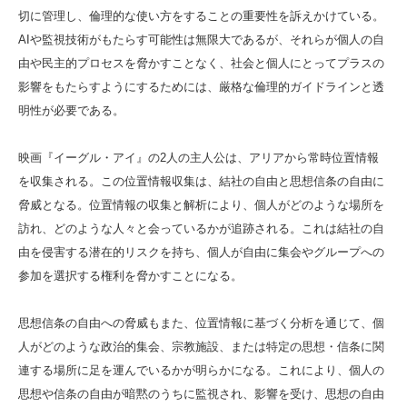
切に管理し、倫理的な使い方をすることの重要性を訴えかけている。
AIや監視技術がもたらす可能性は無限大であるが、それらが個人の自
由や民主的プロセスを脅かすことなく、社会と個人にとってプラスの
影響をもたらすようにするためには、厳格な倫理的ガイドラインと透
明性が必要である。
映画『イーグル・アイ』の2人の主人公は、アリアから常時位置情報
を収集される。この位置情報収集は、結社の自由と思想信条の自由に
脅威となる。位置情報の収集と解析により、個人がどのような場所を
訪れ、どのような人々と会っているかが追跡される。これは結社の自
由を侵害する潜在的リスクを持ち、個人が自由に集会やグループへの
参加を選択する権利を脅かすことになる。
思想信条の自由への脅威もまた、位置情報に基づく分析を通じて、個
人がどのような政治的集会、宗教施設、または特定の思想・信条に関
連する場所に足を運んでいるかが明らかになる。これにより、個人の
思想や信条の自由が暗黙のうちに監視され、影響を受け、思想の自由