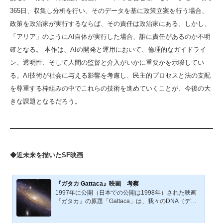
365日、収集し分析を行い、そのデータを基に政策立案を行う場合、
政策を政治家が実行するならば、その責任は政治家にある。しかし、
「アリア」のようにAI自体が実行した場合、誰に責任があるのか不明
確となる。 本作は、AIの開発と運用において、倫理的なガイドライ
ン、透明性、そして人間の監督と介入がいかに重要かを示唆してい
る。AI技術が社会に与える影響を考慮し、民主的プロセスと法の支配
を尊重する枠組みの中でこれらの技術を進めていくことが、今後の大
きな課題となるだろう。
◆近未来を描いたSF映画
『ガタカ Gattaca』映画 考察
1997年に公開（日本での公開は1998年）された映画
『ガタカ』の原題「Gattaca」は、我々のDNA（デオ
キシリボ核酸：deoxyribonucleic acid）の基礎塩基、
G（グアニン）・A（アデニン）・T（チミン）・C