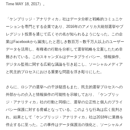
Time MAY 18, 2017）。
「ケンブリッジ・アナリティカ」社はデータ分析と戦略的コミュニケ
ーションを専門とする企業であり、2016年のアメリカ大統領選挙やブ
レグジット投票を通じて広くその名が知られるようになった。この企
業はFacebookから漏洩したと思しき数百万～数千万人以上のユーザー
データを活用し、有権者の行動を分析して選挙戦略を立案したため非
難されている。このスキャンダルはデータプライバシー、情報操作、
デジタル監視に関する広範な議論を引き起こし、ソーシャルメディア
と民主的プロセスにおける重要な問題を浮き彫りにした。
さらに、ロシアの選挙への干渉疑惑もまた、民主的選挙プロセスへの
外部からの介入と情報操作の可能性を示唆しており、「ケンブリッ
ジ・アナリティカ」社の行動と同様に、選挙の公正性と個人のプライ
バシー保護に対する脅威となっている。このような行為は広く批判さ
れ、結果として「ケンブリッジ・アナリティカ」社は2018年に業務を
停止するに至った。この事件はデータ保護法の強化と、ソーシャルメ