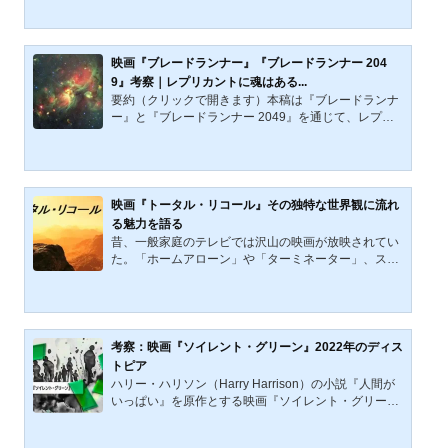
（シトシン）の頭文字を暗喩するといわれている。
我々は長い時間を超え先祖から受け継いだこの設計図
（DNA配列）に基づき「たった一人の私」としてこの
世に生を享ける。「たった一人の私」は偶然から生ま
映画『ブレードランナー』『ブレードランナー 204
れるのか？「たった一人の私」は誰かにデザインされ
9』考察｜レプリカントに魂はある...
必然的に生まれ、生まれた瞬間から達成するべき目的
要約（クリックで開きます）本稿は『ブレードランナ
や目的から導かれる人生の意...
ー』と『ブレードランナー 2049』を通じて、レプリ
カントに魂はあるのか、そして人間に魂はあるのかを
考える。寿命を制限され、記憶を与えられ、製品とし
て扱われる存在が、経験を思い出へ変えるとき、そこ
に魂は生まれるのか。ロイ・バッティ、レイチェル、
デッカード、K、JOIの行動を手がかりに、愛、自由意
映画『トータル・リコール』その独特な世界観に流れ
志、反抗、死の自覚を読み解き、人間と人工生命の境
る魅力を語る
界を問い直す。『ブレードランナー』とは、1982年に
昔、一般家庭のテレビでは沢山の映画が放映されてい
公開されたリドリー・スコット監督のSF映画である。
た。「ホームアローン」や「ターミネーター」、スタ
この作品は、1968年...
ジオジブリが創り上げた数々の作品たち……。ある程
度の年齢ならば、決まって放送された特定の映画に対
し、懐かしい記憶を思い出す人も少なくないだろう。
今回語っていくのは、昔テレビで盛んに放送され、若
干のトラウマを抱く人も少なくない映画『トータル・
考察：映画『ソイレント・グリーン』2022年のディス
リコール』だ。かく言う筆者も、今作を恐ろしく感じ
トピア
た子供の１人である。 しかし今作は、現在でもなおフ
ハリー・ハリソン（Harry Harrison）の小説『人間が
ァンの多いSF映画でもある。その魅力はどこにあるの
いっぱい』を原作とする映画『ソイレント・グリー
だろうか。じっくり...
ン』（Soylent Green）は、近未来のディストピア社
会を描いた70年代の傑作映画だろう。さらに、本作の