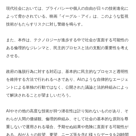
現代社会においては、プライバシーや個人の自由が日々の技術進化に
よって脅かされている。映画『イーグル・アイ』は、このような監視
技術がもたらすリスクに対し警鐘を鳴らす。
また、本作は、テクノロジーが進歩する中で社会が直面する可能性の
ある倫理的なジレンマと、民主的プロセスと法の支配の重要性を考え
させる。
政府の逸脱行為に対する対応は、基本的に民主的なプロセスと透明性
を維持する方法で行われるべきであり、AIのような自律的なエージェ
ントによる単独の行動ではなく、公開された議論と法的枠組みによっ
て解決されることが望ましいだろう。
AIやその他の高度な技術が持つ潜在性は計り知れないものがあり、そ
れらが人間の価値観、倫理的枠組み、そして社会の基本的な原則を尊
重しないで運用される場合、予期せぬ結果や危険に直面する可能性が
ある。AIが人々の欲望、要望、ニーズ等を含む様々なデータを24時間