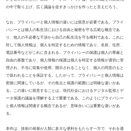
の中で取り上げ、広く議論を促すきっかけを作ったと言えだろう。
なお、プライバシーと個人情報の違いには留意が必要である。プライ
バシーとは個人の私生活における自由と秘密を守る広範な概念であ
り、他人の不必要な干渉から自己の私生活を守る権利である。これに
対して個人情報は、個人を特定するための情報であり、名前、住所、
電話番号などがこれに含まれる。プライバシーの保護は個人の尊厳と
自由の基盤であり、個人情報の保護は個人を特定する情報が適切に管
理され、不当に収集や使用、開示されることなく、個人の同意のもと
で扱われることを保証する。したがって、プライバシーと個人情報は
密接に関連しているが、その焦点と保護の範囲には明確な違いがあ
る。この違いに留意することは、現代社会におけるデジタル監視とデ
ータ保護の議論を理解する上で重要である。このようにプライバシー
と個人情報は関連する概念であるが、意味合いには重要な違いがあ
る。
本作は、技術の発展が人類に多大な便利をもたらす一方で、それを適