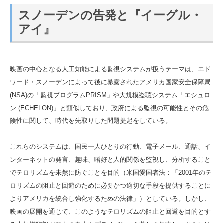
スノーデンの告発と『イーグル・
アイ』
映画の中心となる人工知能による監視システムが扱うテーマは、エド
ワード・スノーデンによって後に暴露されたアメリカ国家安全保障局
(NSA)の「監視プログラムPRISM」や大規模盗聴システム「エシュロ
ン (ECHELON)」と類似しており、政府による監視の可能性とその危
険性に関して、時代を先取りした問題提起をしている。
これらのシステムは、国民一人ひとりの行動、電子メール、通話、イ
ンターネットの発言、趣味、嗜好と人的関係を監視し、分析すること
でテロリズムを未然に防ぐことを目的（米国愛国者法：「2001年のテ
ロリズムの阻止と回避のために必要かつ適切な手段を提供することに
よりアメリカを統合し強化するための法律」）としている。しかし、
映画の展開を通じて、このようなテロリズムの阻止と回避を目的とす