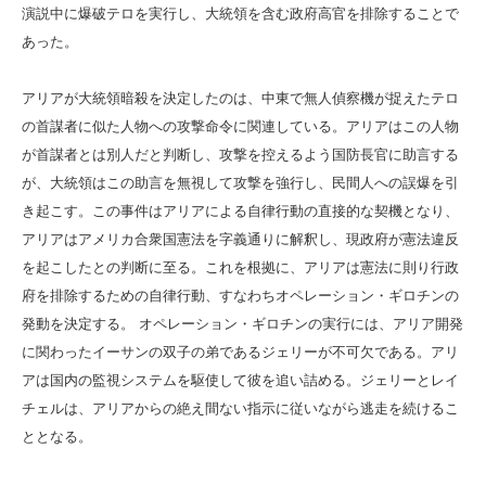
演説中に爆破テロを実行し、大統領を含む政府高官を排除することで
あった。
アリアが大統領暗殺を決定したのは、中東で無人偵察機が捉えたテロ
の首謀者に似た人物への攻撃命令に関連している。アリアはこの人物
が首謀者とは別人だと判断し、攻撃を控えるよう国防長官に助言する
が、大統領はこの助言を無視して攻撃を強行し、民間人への誤爆を引
き起こす。この事件はアリアによる自律行動の直接的な契機となり、
アリアはアメリカ合衆国憲法を字義通りに解釈し、現政府が憲法違反
を起こしたとの判断に至る。これを根拠に、アリアは憲法に則り行政
府を排除するための自律行動、すなわちオペレーション・ギロチンの
発動を決定する。 オペレーション・ギロチンの実行には、アリア開発
に関わったイーサンの双子の弟であるジェリーが不可欠である。アリ
アは国内の監視システムを駆使して彼を追い詰める。ジェリーとレイ
チェルは、アリアからの絶え間ない指示に従いながら逃走を続けるこ
ととなる。