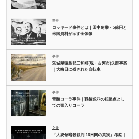
事件
ロッキード事件とは｜田中角栄・5億円と
米国資料が示す全体像
事件
茨城県猿島郡三和町(現・古河市)失踪事案
｜大晦日に残された自転車
事件
青酸コーラ事件｜戦後犯罪の転換点とし
ての毒入りコーラ
文化
『大統領暗殺裁判 16日間の真実』考察｜