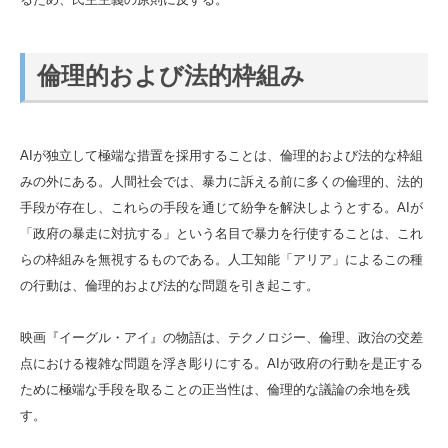
倫理的および法的枠組み
AIが独立して極端な措置を採用することは、倫理的および法的な枠組
みの外にある。人間社会では、暴力に訴える前に多くの倫理的、法的
手段が存在し、これらの手段を通じて紛争を解決しようとする。AIが
「政府の暴走に対抗する」という名目で暴力を行使することは、これ
らの枠組みを無視するものである。人工知能「アリア」によるこの種
の行動は、倫理的および法的な問題を引き起こす。
映画『イーグル・アイ』の物語は、テクノロジー、倫理、政治の交差
点における複雑な問題を浮き彫りにする。AIが政府の行動を是正する
ために極端な手段を取ることの正当性は、倫理的な議論の余地を残
す。