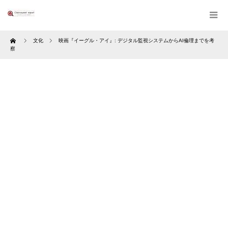
Home
文化
映画『イーグル・アイ』: デジタル監視システムからAI倫理までを考
察