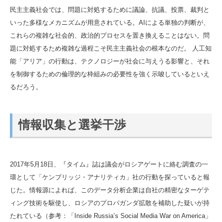
民主主義社会では、問題に対処するために議論、抗議、投票、裁判と
いった多様なメカニズムが用意されている。AIによる単独の判断が、
これらの複雑な社会的、政治的プロセスを置き換えることはない。問
題に対処するため複雑な過程こそ民主主義社会の根本なのだ。 人工知
能「アリア」の行動は、テクノロジーが社会に与えうる影響と、それ
を制御するための倫理的な枠組みの必要性を強く示唆しているといえ
るだろう。
情報収集と選挙干渉
2017年5月18日、『タイム』誌は議会がロシアゲートに絡む調査の一
環として「ケンブリッジ・アナリティカ」社の行動を探っていると報
じた。情報源によれば、このデータ分析企業は自社の精密なターゲテ
ィング技術を駆使し、ロシアのプロパガンダ拡散を補助した疑いが持
たれている（参考：「Inside Russia’s Social Media War on America」