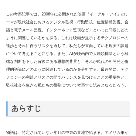
この考察記事では、2008年に公開された映画『イーグル・アイ』のテ
ーマが現代社会におけるデジタル監視（行動監視、位置情報監視、会
話と電子メール監視、インターネット監視など）といった問題にどの
ように関連しているかを探る。これは映画が提示するテクノロジーの
進歩とそれに伴うリスクを通して、私たちが直面している現実の課題
について考えることになる。また、AIが映画内で大統領排除という極
端な判断を下した背後にある思想的背景と、それが現代のAI開発と倫
理的議論にどのように関連しているのかを分析する。最終的に、テク
ノロジーの利益とリスクの間でバランスを見つけることの重要性と、
監視社会を生きる私たちの役割について考察する試みとなるだろう。
あらすじ
物語は、特定されていない年月の中東の某地で始まる。アメリカ軍が