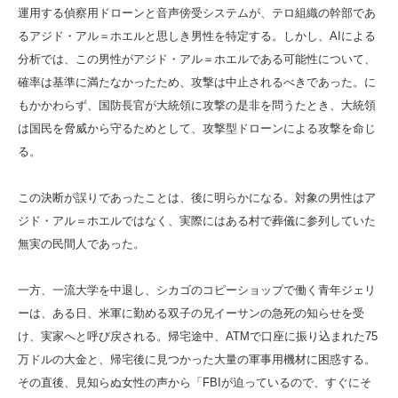
運用する偵察用ドローンと音声傍受システムが、テロ組織の幹部であ
るアジド・アル＝ホエルと思しき男性を特定する。しかし、AIによる
分析では、この男性がアジド・アル＝ホエルである可能性について、
確率は基準に満たなかったため、攻撃は中止されるべきであった。に
もかかわらず、国防長官が大統領に攻撃の是非を問うたとき、大統領
は国民を脅威から守るためとして、攻撃型ドローンによる攻撃を命じ
る。
この決断が誤りであったことは、後に明らかになる。対象の男性はア
ジド・アル＝ホエルではなく、実際にはある村で葬儀に参列していた
無実の民間人であった。
一方、一流大学を中退し、シカゴのコピーショップで働く青年ジェリ
ーは、ある日、米軍に勤める双子の兄イーサンの急死の知らせを受
け、実家へと呼び戻される。帰宅途中、ATMで口座に振り込まれた75
万ドルの大金と、帰宅後に見つかった大量の軍事用機材に困惑する。
その直後、見知らぬ女性の声から「FBIが迫っているので、すぐにそ