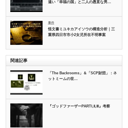
遠い「幸福の国」と二人の愚直な男…
事件
怪文書ミユキカアイソウの構造分析｜三
重県四日市市小2女児所在不明事案
関連記事
「The Backrooms」＆「SCP財団」：ネ
ットミームの世…
『ゴッドファーザーPARTⅠ,Ⅱ,Ⅲ』考察