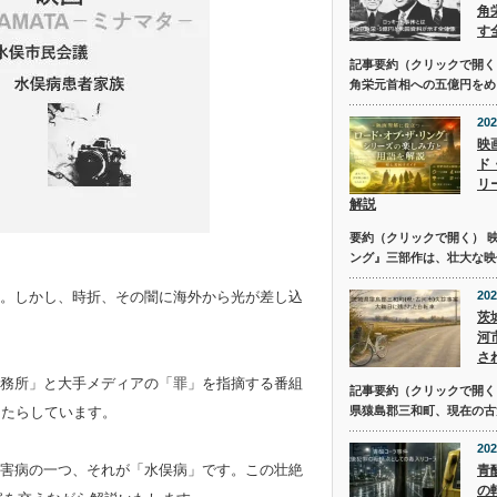
角
す
記事要約（クリックで開く
角栄元首相への五億円をめ
202
映
ド
リ
解説
要約（クリックで開く） 
ング』三部作は、壮大な映
。しかし、時折、その闇に海外から光が差し込
202
茨
河
さ
務所」と大手メディアの「罪」を指摘する番組
記事要約（クリックで開く） 
もたらしています。
県猿島郡三和町、現在の古
202
害病の一つ、それが「水俣病」です。この壮絶
青
の