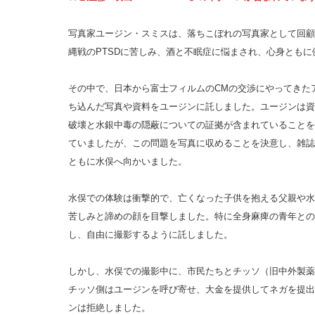
写真家ユージン・スミスは、落ちこぼれの写真家として回顧
縄戦のPTSDに苦しみ、酒と不眠症に悩まされ、心身とも
その中で、日本から富士フィルムのCMの交渉にやってきた
ち込んだ写真や資料をユージンに託しました。ユージンは資
破壊と水銀中毒の隠蔽についての証拠が含まれていることを
ていましたが、この問題を写真に収めることを決意し、雑誌L
ともに水俣へ向かいました。
水俣での体験は衝撃的で、亡くなった子供を抱える父親や水
苦しみと諦めの顔を目撃しました。特に全身麻痺の青年との
し、自由に撮影するように託しました。
しかし、水俣での撮影中に、市民たちとチッソ（旧中外製薬
チッソ側はユージンを呼び寄せ、大金を提供してネガを提出
ンは拒絶しました。