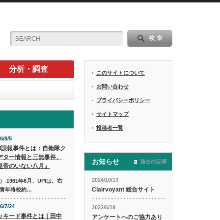
分析・調査
このサイトについて
お問い合わせ
プライバシーポリシー
サイトマップ
投稿者一覧
6/8/5
PI誤報事件とは：自衛隊ク
デター情報と三無事件、
お知らせ
過去の記事
皇帝のいない八月』
2024/10/13
1961年6月、UPIは、右
Clairvoyant 総合サイト
青年将校約…
6/7/24
2022/6/19
ッキード事件とは｜田中
アンケートへのご協力あり