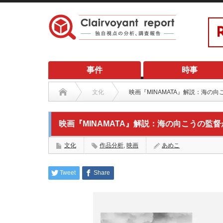
事件
時事
文化
映画『MINAMATA』解説：海の
映画『MINAMATA』解説：海の向こうの監
文化
作品分析
,
映画
あめこ
Tweet
Share