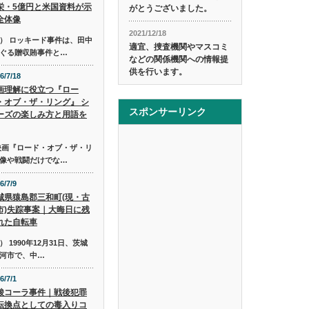
栄・5億円と米国資料が示
がとうございました。
全体像
2021/12/18
） ロッキード事件は、田中
適宜、捜査機関やマスコミ
ぐる贈収賄事件と…
などの関係機関への情報提
供を行います。
6/7/18
画理解に役立つ『ロー
・オブ・ザ・リング』 シ
スポンサーリンク
ーズの楽しみ方と用語を
映画『ロード・オブ・ザ・リ
像や戦闘だけでな…
6/7/9
城県猿島郡三和町(現・古
市)失踪事案｜大晦日に残
れた自転車
1990年12月31日、茨城
河市で、中…
6/7/1
酸コーラ事件｜戦後犯罪
転換点としての毒入りコ