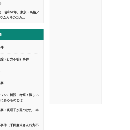
ラ
） 昭和52年、東京・高輪／
ウム入りのコカ…
事
事件
失踪（行方不明）事件
件
考察
スワン』解説・考察：激しい
てにあるものとは
考察！真理子が見つけた、本
踪事件（千田麻未さん行方不