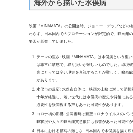
海外から描いた水俣病
映画『MINAMATA』の公開当時、ジョニー・デップなど
わらず、日本国内でのプロモーションが限定的で、映画館の
要因が影響していました。
テーマの重さ: 映画『MINAMATA』は水俣病という
は非常に敏感で、取り扱いが難しいものでした。環境破
客にとっては辛い現実を直視することが難しく、映画館
があります。
水俣市の反応: 水俣市自体は、映画の上映に対して消
十年が経過し、若い世代には水俣病の歴史や背後にある
必要性を疑問視する声もあった可能性があります。
コロナ禍の影響: 公開当時は新型コロナウイルスのパ
映状況や人々の映画鑑賞意欲にも影響があった可能性が
日本における描写の難しさ: 日本国内で水俣病を描く