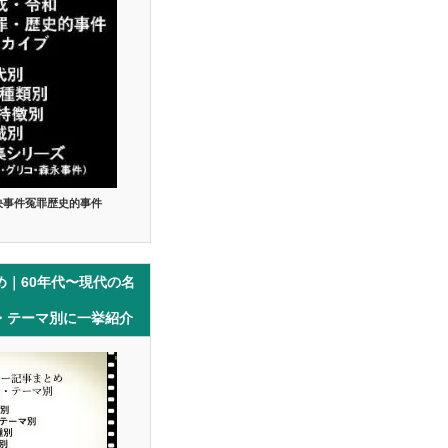
決事件冤罪歴史的事件
め｜60年代〜現代の名
・テーマ別に一挙紹介