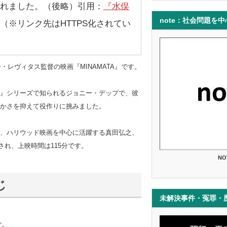
れました。（後略）引用：
『水俣
note：社会問題を
（※リンク先はHTTPS化されてい
・レヴィタス監督の映画『MINAMATA』です。
』シリーズで知られるジョニー・デップで、彼
かさを抑えて役作りに挑みました。
、ハリウッド映画を中心に活躍する真田弘之、
され、上映時間は115分です。
NO
じ
未解決事件・冤罪・
す。