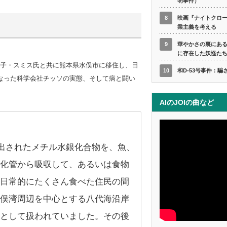
明事件）
8
映画『ナイトクロ
業主義を考える
9
華やかさの裏にあ
に存在した妖怪た
緒子・スミス氏と共に熊本県水俣市に移住し、日
10
和D-53号事件：騙
なった科学会社チッソの実態、そして病と闘い
AIのJOIの曲など
出されたメチル水銀化合物を、魚、
化管から吸収して、あるいは食物
日常的にたくさん食べた住民の間
俣湾周辺を中心とする八代海沿岸
として扱われていました。その後