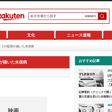
文化
ニュース速報
向こうの監督が描いた水俣病
おすすめ記事
督が描いた水俣病
202
U
ー
『
記事要約（クリックで開く） 
翼の支援を受けた自衛隊の
202
ロ