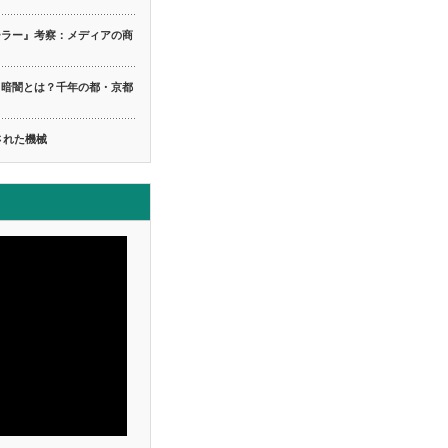
ーラー』考察：メディアの商
る暗闇とは？千年の都・京都
ち
された機械