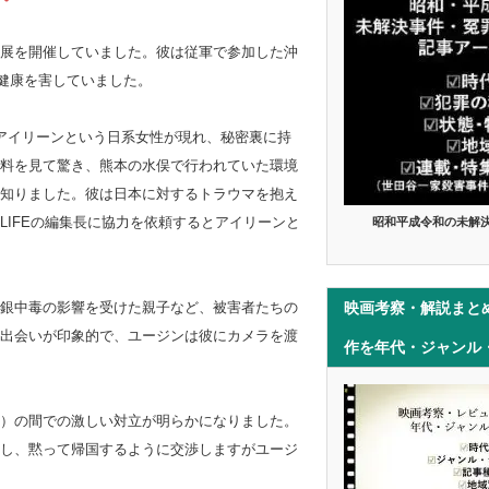
展を開催していました。彼は従軍で参加した沖
に健康を害していました。
アイリーンという日系女性が現れ、秘密裏に持
料を見て驚き、熊本の水俣で行われていた環境
知りました。彼は日本に対するトラウマを抱え
IFEの編集長に協力を依頼するとアイリーンと
昭和平成令和の未解
映画考察・解説まと
銀中毒の影響を受けた親子など、被害者たちの
出会いが印象的で、ユージンは彼にカメラを渡
作を年代・ジャンル
）の間での激しい対立が明らかになりました。
し、黙って帰国するように交渉しますがユージ