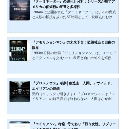
形で逃亡と闘争を強いられる様子を描く。本作は単な
『ターミネーター』の進化と分析：シリーズが映すア
るアクション映画に留まらず、テクノロジーの進化、
メリカの価値観の変遷と多様性
プライバシーの侵害、そして民主的プロセスへの影響
1984年に公開された『ターミネーター』は、AIの脅威
という、深いテーマを掘り下げている。記事の概要こ
と人類の抵抗を描いたSF映画として、映画史における
の考察記事では、200...
重要なマイルストーンとなった。その後のシリーズ作
品も、時代ごとの価値観や社会的背景を反映しながら
進化してきた。本記事では、『ターミネーター』シリ
ーズ（1作目、2作目、3作目、および『ターミネータ
ー: ニュー・フェイト』）におけるターミネーターの
『デモリションマン』の未来予言：監視社会と自由の
デザイン、サラ・コナーの成長、自己犠牲のボディー
限界
ガード像、そして救世主像の変遷を分析し、1980年代
1993年公開の映画『デモリションマン』は、ユーモア
から2020年頃までのアメリカの価値観の変化を考察す
とアクションを交えつつ、秩序と自由の対立を鮮烈に
る。【文章が長いた...
描き出す。本作は、一見理想的に見える「犯罪ゼロ」
の社会が、徹底した管理と監視のもとに成立している
という皮肉な現実を突きつける。舞台は2032年。暴力
も犯罪も根絶された未来都市「サン・アンゼルス」で
は、厳格なルールによって秩序が維持されていた。し
『プロメテウス』考察│創造主、人間、デヴィッド、
かし、その平和は、人間の本質を無視した強制的な管
エイリアンの連鎖
理によって成り立っていた。そこへ、かつて社会を震
要約（クリックで開きます）『プロメテウス』は『エ
撼させた凶悪犯罪者が復活し、制御不能な存在とな
イリアン』の前日譚では終わらない。人間はなぜ創造
る。この危機に対抗...
主を探すのか。エンジニアはなぜ創造の理由を語らな
いのか。デヴィッドはなぜ意味を問わず、可能性だけ
を試すのか。そしてエイリアンはなぜ、善悪を超え
て、生き延びることだけを生存原理とするのか。本稿
は、エンジニア、人間、デヴィッド、エイリアンの連
『エイリアン2』考察│母であり「戦う女性」リプリー
鎖をたどりながら、この映画が創造、答えの不在、信