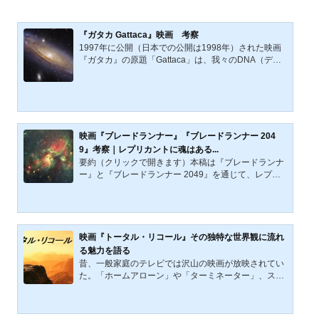
『ガタカ Gattaca』映画 考察
1997年に公開（日本での公開は1998年）された映画
『ガタカ』の原題「Gattaca」は、我々のDNA（デオ
キシリボ核酸：deoxyribonucleic acid）の基礎塩基、
G（グアニン）・A（アデニン）・T（チミン）・C
（シトシン）の頭文字を暗喩するといわれている。
我々は長い時間を超え先祖から受け継いだこの設計図
（DNA配列）に基づき「たった一人の私」としてこの
世に生を享ける。「たった一人の私」は偶然から生ま
映画『ブレードランナー』『ブレードランナー 204
れるのか？「たった一人の私」は誰かにデザインされ
9』考察｜レプリカントに魂はある...
必然的に生まれ、生まれた瞬間から達成するべき目的
要約（クリックで開きます）本稿は『ブレードランナ
や目的から導かれる人生の意...
ー』と『ブレードランナー 2049』を通じて、レプリ
カントに魂はあるのか、そして人間に魂はあるのかを
考える。寿命を制限され、記憶を与えられ、製品とし
て扱われる存在が、経験を思い出へ変えるとき、そこ
に魂は生まれるのか。ロイ・バッティ、レイチェル、
デッカード、K、JOIの行動を手がかりに、愛、自由意
映画『トータル・リコール』その独特な世界観に流れ
志、反抗、死の自覚を読み解き、人間と人工生命の境
る魅力を語る
界を問い直す。『ブレードランナー』とは、1982年に
昔、一般家庭のテレビでは沢山の映画が放映されてい
公開されたリドリー・スコット監督のSF映画である。
た。「ホームアローン」や「ターミネーター」、スタ
この作品は、1968年...
ジオジブリが創り上げた数々の作品たち……。ある程
度の年齢ならば、決まって放送された特定の映画に対
し、懐かしい記憶を思い出す人も少なくないだろう。