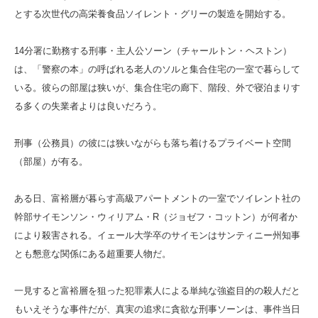
とする次世代の高栄養食品ソイレント・グリーの製造を開始する。
14分署に勤務する刑事・主人公ソーン（チャールトン・ヘストン）
は、「警察の本」の呼ばれる老人のソルと集合住宅の一室で暮らして
いる。彼らの部屋は狭いが、集合住宅の廊下、階段、外で寝泊まりす
る多くの失業者よりは良いだろう。
刑事（公務員）の彼には狭いながらも落ち着けるプライベート空間
（部屋）が有る。
ある日、富裕層が暮らす高級アパートメントの一室でソイレント社の
幹部サイモンソン・ウィリアム・R（ジョゼフ・コットン）が何者か
により殺害される。イェール大学卒のサイモンはサンティニー州知事
とも懇意な関係にある超重要人物だ。
一見すると富裕層を狙った犯罪素人による単純な強盗目的の殺人だと
もいえそうな事件だが、真実の追求に貪欲な刑事ソーンは、事件当日