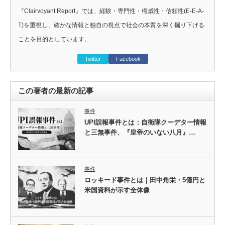
『Clairvoyant Report』では、経験・専門性・権威性・信頼性(E-E-A-
T)を重視し、確かな情報と独自の視点で社会の本質を深く掘り下げる
ことを目的としています。
Twitter
Facebook
この著者の最新の記事
事件
UPI誤報事件とは：自衛隊クーデター情報
と三無事件、『皇帝のいない八月』…
事件
ロッキード事件とは｜田中角栄・5億円と
米国資料が示す全体像