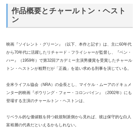
作品概要とチャールトン・ヘスト
ン
映画『ソイレント・グリーン』（以下、本作と記す）は、主に60年代
から70年代に活躍したリチャード・フライシャーが監督し、『ベン・
ハー』（1959年）で第32回アカデミー主演男優賞を受賞したチャール
トン・ヘストンが粗野だが「正義」を追い求める刑事を演じている。
全米ライフル協会（NRA）の会長とし、マイケル・ムーアのドキュメ
ンター的映画『ボウリング・フォー・コロンバイン』（2002年）にも
登場する主演のチャールトン・ヘストンは、
リベラル的な価値観を持つ銃規制派側から見れば、彼は保守的な白人
富裕層の代表だといえるかもしれない。