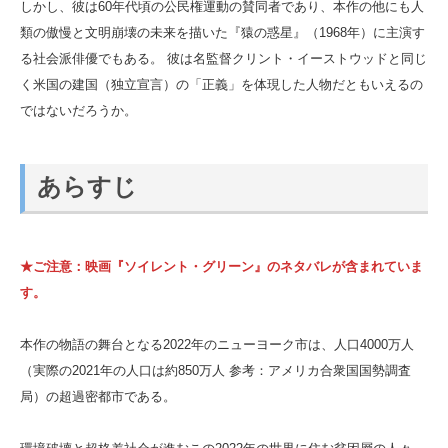
しかし、彼は60年代頃の公民権運動の賛同者であり、本作の他にも人
類の傲慢と文明崩壊の未来を描いた『猿の惑星』（1968年）に主演す
る社会派俳優でもある。 彼は名監督クリント・イーストウッドと同じ
く米国の建国（独立宣言）の「正義」を体現した人物だともいえるの
ではないだろうか。
あらすじ
★ご注意：映画『ソイレント・グリーン』のネタバレが含まれていま
す。
本作の物語の舞台となる2022年のニューヨーク市は、人口4000万人
（実際の2021年の人口は約850万人 参考：アメリカ合衆国国勢調査
局）の超過密都市である。