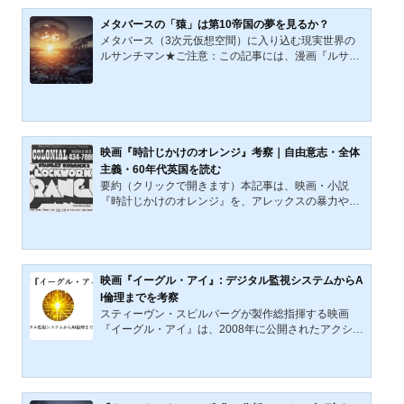
今回語っていくのは、昔テレビで盛んに放送され、若
干のトラウマを抱く人も少なくない映画『トータル・
メタバースの「猿」は第10帝国の夢を見るか？
リコール』だ。かく言う筆者も、今作を恐ろしく感じ
メタバース（3次元仮想空間）に入り込む現実世界の
た子供の１人である。 しかし今作は、現在でもなおフ
ルサンチマン★ご注意：この記事には、漫画『ルサン
ァンの多いSF映画でもある。その魅力はどこにあるの
チマン』のネタバレが含まれています。日本時間2021
だろうか。じっくり...
年10月29日未明、SNSの巨人「Facebook, Inc.」が世
界中の人々に親しまれブランド価値の高いその社名を
「Meta Platforms, Inc.（通称,メタ）」に変更すると正
式発表した。また、同社の創業者CEOのマーク・ザッ
カーバーグは今後の10年、メタバース （3次元仮想空
映画『時計じかけのオレンジ』考察｜自由意志・全体
間）分野に年間1兆円以上の投資を行うとも報道され
主義・60年代英国を読む
ている。以下は2021年11月22日に配信された「メタ
要約（クリックで開きます）本記事は、映画・小説
バース」や「旧フェイ...
『時計じかけのオレンジ』を、アレックスの暴力やル
ドヴィコ療法だけでなく、自由意志、国家による矯
正、全体主義の萌芽、60年代英国の文化と政治という
観点から読み直すものである。小説版第21章と映画版
ラストの違いにも触れながら、本作の核心を整理す
る。映画『時計じかけのオレンジ』は、暴力的な不良
映画『イーグル・アイ』: デジタル監視システムからA
少年アレックスの転落と矯正を描く物語ではない。問
I倫理までを考察
題の中心にあるのは、国家が犯罪者の身体を罰する段
スティーヴン・スピルバーグが製作総指揮する映画
階を越え、その魂にまで手を入れようとする点にあ
『イーグル・アイ』は、2008年に公開されたアクショ
る。アレックスから奪われ...
ンスリラーで、D・J・カルーソが監督し、シャイア・
ラブーフとミシェル・モナハンが主演を務める。この
映画は、無実の市民が国家の監視システムによってテ
ロリストとして誤認され、その後、謎の声に導かれる