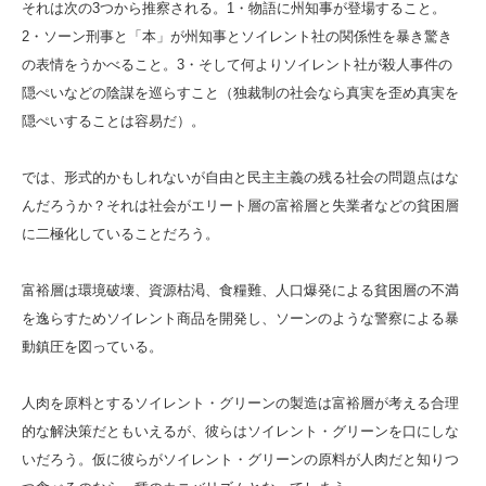
それは次の3つから推察される。1・物語に州知事が登場すること。
2・ソーン刑事と「本」が州知事とソイレント社の関係性を暴き驚き
の表情をうかべること。3・そして何よりソイレント社が殺人事件の
隠ぺいなどの陰謀を巡らすこと（独裁制の社会なら真実を歪め真実を
隠ぺいすることは容易だ）。
では、形式的かもしれないが自由と民主主義の残る社会の問題点はな
んだろうか？それは社会がエリート層の富裕層と失業者などの貧困層
に二極化していることだろう。
富裕層は環境破壊、資源枯渇、食糧難、人口爆発による貧困層の不満
を逸らすためソイレント商品を開発し、ソーンのような警察による暴
動鎮圧を図っている。
人肉を原料とするソイレント・グリーンの製造は富裕層が考える合理
的な解決策だともいえるが、彼らはソイレント・グリーンを口にしな
いだろう。仮に彼らがソイレント・グリーンの原料が人肉だと知りつ