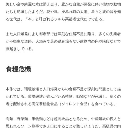
美しい空や綺麗な水は消え去り、豊かな自然が蒸発に伴い植物や動物
たちも絶滅したようだ。花や風、夕暮れ時の太陽、星々と波の音を知
る世代は、「本」と呼ばれるソルら高齢者世代だけである。
また人口爆発により都市部では深刻な住居不足に陥り、多くの失業者
が不衛生な道路、人混みで足の踏み場もない建物内の床や階段などで
寝起きしている。
食糧危機
本作では、環境破壊と人口爆発からの食糧不足が深刻な問題として描
かれている。環境破壊が進んだため植物、動物などが死滅し、多くの
者は配給される高栄養植物食品（ソイレント食品）を食べている。
肉類、野菜類、果物類などは超高級品となるため、中産階級の役人と
思われるソーン刑事でさえ口にすることが難しいようだ。高級品の肉