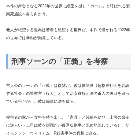
本作の舞台となる2022年の世界に絶望を感じ「ホーム」と呼ばれる安
楽死施設へ自ら向かう。
老人が絶望する世界は若者も絶望する世界だ。本作で描かれる2022年
の世界では暴動が頻発している。
刑事ソーンの「正義」を考察
主人公のソーンの「正義」は複雑だ。彼は体制側（超格差社会を容認
する社会）の警察官（役人）として治安維持と法の番人の役目を追っ
ている筈だが……彼は簡単に法を破る。
被害者の家から食料を持ち出し、「家具」と関係を結び、上司の命令
に逆らい（上司は彼を頑固だが優秀な刑事と認め黙認している）、サ
イモンソン・ウィリアム・R殺害事件の真相に迫る。