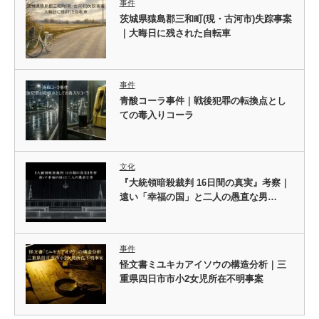
事件
茨城県猿島郡三和町(現・古河市)失踪事案
｜大晦日に残された自転車
事件
青酸コーラ事件｜戦後犯罪の転換点とし
ての毒入りコーラ
文化
『大統領暗殺裁判 16日間の真実』考察｜
遠い「幸福の国」と二人の愚直な男…
事件
怪文書ミユキカアイソウの構造分析｜三
重県四日市市小2女児所在不明事案