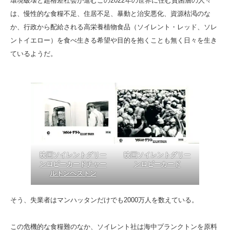
環境破壊と超格差社会が進むこの2022年の世界に住む貧困層の人々
は、慢性的な食糧不足、住居不足、暴動と治安悪化、資源枯渇のな
か、行政から配給される高栄養植物食品（ソイレント・レッド、ソレ
ントイエロー）を食べ生きる希望や目的を抱くことも無く日々を生き
ているようだ。
映画ソイレントグリー
映画ソイレントグリー
ンロビーカードチャー
ンロビーカード
ルトンヘストン
そう、失業者はマンハッタンだけでも2000万人を数えている。
この危機的な食糧難のなか、ソイレント社は海中プランクトンを原料