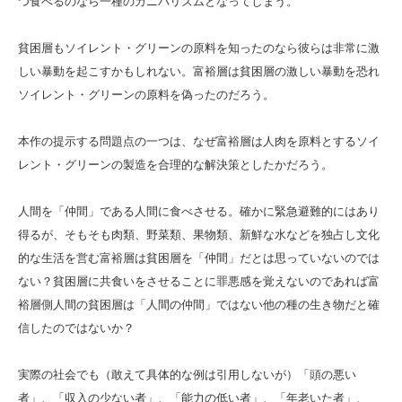
つ食べるのなら一種のカニバリズムとなってしまう。
貧困層もソイレント・グリーンの原料を知ったのなら彼らは非常に激
しい暴動を起こすかもしれない。富裕層は貧困層の激しい暴動を恐れ
ソイレント・グリーンの原料を偽ったのだろう。
本作の提示する問題点の一つは、なぜ富裕層は人肉を原料とするソイ
レント・グリーンの製造を合理的な解決策としたかだろう。
人間を「仲間」である人間に食べさせる。確かに緊急避難的にはあり
得るが、そもそも肉類、野菜類、果物類、新鮮な水などを独占し文化
的な生活を営む富裕層は貧困層を「仲間」だとは思っていないのでは
ない？貧困層に共食いをさせることに罪悪感を覚えないのであれば富
裕層側人間の貧困層は「人間の仲間」ではない他の種の生き物だと確
信したのではないか？
実際の社会でも（敢えて具体的な例は引用しないが）「頭の悪い
者」、「収入の少ない者」、「能力の低い者」、「年老いた者」、