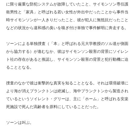
に限り厳重な防犯システムが故障していたこと、サイモンソン専任護
衛男性と「家具」と呼ばれる若い女性が外出中だったことから事件当
時サイモンソンが一人きりだったこと、彼が犯人に無抵抗だったこと
などの状況から違和感の臭いを嗅ぎ付け単独で事件解明に奔走する。
ソーンによる単独捜査（「本」と呼ばれる元大学教授のソル達が側面
から協力する）が進むなか、彼はサイモンソン殺害の背景にソイレン
ト社の存在があると推認し、サイモンソン殺害の背景と犯行動機に迫
ることとなる。
捜査のなかで彼は衝撃的な真実を知ることとなる。それは環境破壊に
より海が消えプランクトンは絶滅し、海中プランクトンから製造され
ているというソイレント・グリーは、主に「ホーム」と呼ばれる安楽
死施設で死んだ高齢者を原料にしていることだった。
ソーンは叫ぶ。