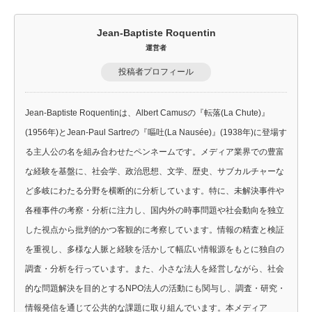
Jean-Baptiste Roquentin
運営者
投稿者プロフィール
Jean-Baptiste Roquentinは、Albert Camusの『転落(La Chute)』
(1956年)とJean-Paul Sartreの『嘔吐(La Nausée)』(1938年)に登場す
る主人公の名を組み合わせたペンネームです。メディア業界での豊富
な経験を基盤に、社会学、政治思想、文学、歴史、サブカルチャーな
ど多岐にわたる分野を横断的に分析しています。特に、未解決事件や
各種事件の考察・分析に注力し、国内外の時事問題や社会動向を独立
した視点から批判的かつ客観的に考察しています。情報の精査と検証
を重視し、多様な人脈と経験を活かして幅広い情報源をもとに独自の
調査・分析を行っています。また、小さな法人を経営しながら、社会
的な問題解決を目的とするNPO法人の活動にも関与し、調査・研究・
情報発信を通じて公共的な課題に取り組んでいます。本メディア