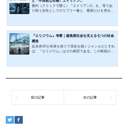
と「不自然な生物」エイリアン...
仰、生存のどこまで深く潜っているかを読む。起源の
要約（クリックで開く）『エイリアン2』を、母であ
説明にとどまらず、神を失った人間の不安と、その後
り戦う女性としてのリプリー像と、繁殖だけを突出さ
に現れる冷たい創造...
せた不自然な生命としてのエイリアン像から読み解
く。前作との違いを踏まえつつ、アクション色を強め
ながらも本作が失わなかった「エイリアンらしさ」の
核心に迫る。自分が母親になったと仮定して想像して
ほしい。もし自分の愛する子供が化け物にさらわれた
『エリジウム』考察｜超格差社会を支える七つの社会
としたら？何もかもをなげうってでも、助けに向かお
構造
うとするだろう。名作SFホラー映画『エイリアン』の
近未来SFが未来を借りて現在を描くジャンルだとすれ
続編として制作された『エイリアン2』には、そんな
ば、『エリジウム』はその典型である。この映画が見
母親が登場する。その...
せるのは、格差、排除、管理、暴力の論理がそのまま
押し進められた社会の風景だ。そこでは、天上と地上
に切り分けられた居住空間、下層階級へ向けられる厳
罰的な統治、被支配層の労働によって支えられる支配
装置、そして医療と法的資格の独占によって、生きる
権利そのものが選別される社会が描かれる。『エリジ
ウム』が描いているのは、単なる格差社会ではなく、
生存資格そのものが制度的に配分される世界である。
本稿では、『エリ...
前の記事
次の記事