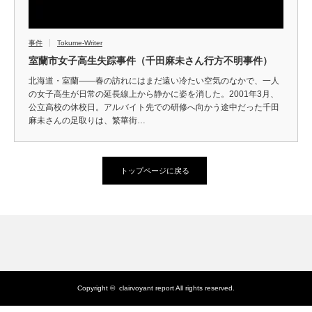
事件
Tokume-Writer
室蘭市女子高生失踪事件（千田麻未さん行方不明事件）
北海道・室蘭――春の訪れにはまだ遠い冷たい空気のなかで、一人
の女子高生が日常の延長線上から静かに姿を消した。2001年3月、
公立高校の休校日。アルバイト先での研修へ向かう途中だった千田
麻未さんの足取りは、繁華街…
トップページに戻る
Copyright ©
clairvoyant report
All rights reserved.