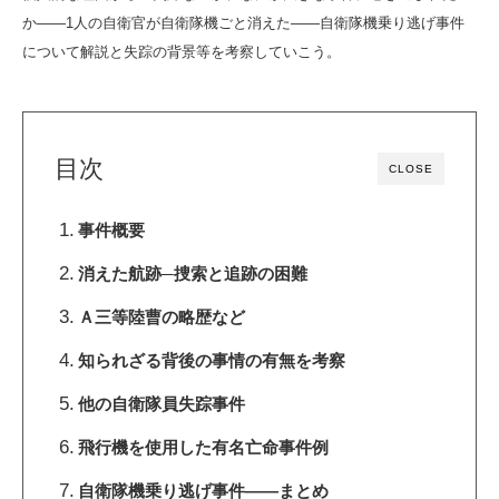
か――1人の自衛官が自衛隊機ごと消えた――自衛隊機乗り逃げ事件
について解説と失踪の背景等を考察していこう。
目次
CLOSE
事件概要
消えた航跡─捜索と追跡の困難
Ａ三等陸曹の略歴など
知られざる背後の事情の有無を考察
他の自衛隊員失踪事件
飛行機を使用した有名亡命事件例
自衛隊機乗り逃げ事件――まとめ