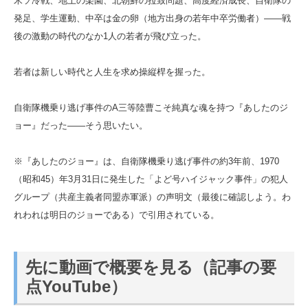
米ソ冷戦、地上の楽園、北朝鮮の拉致問題、高度経済成長、自衛隊の
発足、学生運動、中卒は金の卵（地方出身の若年中卒労働者）――戦
後の激動の時代のなか1人の若者が飛び立った。
若者は新しい時代と人生を求め操縦桿を握った。
自衛隊機乗り逃げ事件のA三等陸曹こそ純真な魂を持つ『あしたのジ
ョー』だった――そう思いたい。
※『あしたのジョー』は、自衛隊機乗り逃げ事件の約3年前、1970
（昭和45）年3月31日に発生した「よど号ハイジャック事件」の犯人
グループ（共産主義者同盟赤軍派）の声明文（最後に確認しよう。わ
れわれは明日のジョーである）で引用されている。
先に動画で概要を見る（記事の要
点YouTube）