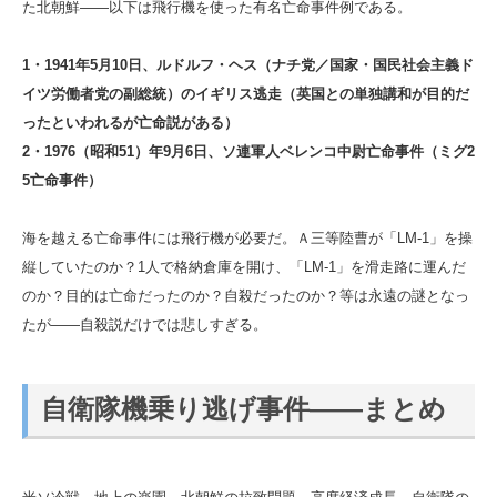
た北朝鮮――以下は飛行機を使った有名亡命事件例である。
1・1941年5月10日、ルドルフ・ヘス（ナチ党／国家・国民社会主義ド
イツ労働者党の副総統）のイギリス逃走（英国との単独講和が目的だ
ったといわれるが亡命説がある）
2・1976（昭和51）年9月6日、ソ連軍人ベレンコ中尉亡命事件（ミグ2
5亡命事件）
海を越える亡命事件には飛行機が必要だ。Ａ三等陸曹が「LM-1」を操
縦していたのか？1人で格納倉庫を開け、「LM-1」を滑走路に運んだ
のか？目的は亡命だったのか？自殺だったのか？等は永遠の謎となっ
たが――自殺説だけでは悲しすぎる。
自衛隊機乗り逃げ事件――まとめ