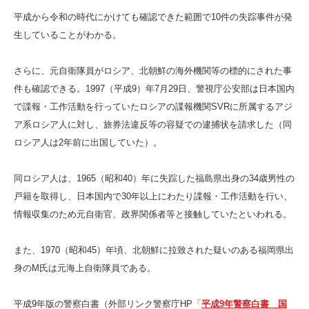
平成から令和の時代にかけても確認できた範囲で10件の失踪事件が発
生していることがわかる。
さらに、元自衛隊員がロシア、北朝鮮の海外機関等の標的にされた事
件も確認できる。1997（平成9）年7月29日、警視庁公安部は日本国内
で諜報・工作活動を行っていたロシアの諜報機関SVRに所属するアジ
ア系ロシア人に対し、旅券法違反等の容疑での逮捕状を請求した（同
ロシア人は2年前に出国していた）。
同ロシア人は、1965（昭和40）年に失踪した福島県出身の34歳男性の
戸籍を取得し、日本国内で30年以上にわたり諜報・工作活動を行い、
情報収集のため元自衛官、政界関係者等と接触していたといわれる。
また、1970（昭和45）年頃、北朝鮮に拉致された疑いのある福岡県出
身のM氏は元海上自衛隊員である。
平成9年版の警察白書（外部リンク警察庁HP「
平成9年警察白書 国