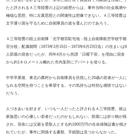
たと評されるＡ三等陸曹の上記の経歴からは、事件当時の社会風潮や
極端な思想、特に左翼思想との関連性は想像できない。Ａ三等陸曹は
文字通り国を守るために自衛隊員の道を選んだのであろう。
Ａ三等陸曹の陸上自衛隊「北宇都宮駐屯地：陸上自衛隊航空学校宇都
宮分校」配属期間（1973年3月15日～1973年6月23日迄）の住まいは8
人部屋の宿舎だったが、同年4月から所謂「日曜下宿」を理由に宿舎
から約1キロメートル離れた市内某所にアパートを借りる。
中学卒業後、東北の農村から自衛隊員を目指した20歳の若者が一人に
なれる空間を持つことを希望する。その気持ちは特別な感情ではない
だろう。
人づきあいを好まず、いつも一人だったと評されるＡ三等陸曹。彼は
家族思いの心優しい若者だったのかもしれない。部屋には折り鶴が残
され、宿舎には父親を受取人とする約1900万円の生命保険証書が残さ
れていたが、事件に関係する書類、手紙類は見つからなかった。