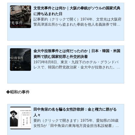
年、宮本直樹さんの痕跡を追う試みである。事件概要
2002年(平成14年)3月3日(日曜日)。東京都荒川区在住
文世光事件とは何か｜大阪の拳銃がソウルの国家式典
のフリーター男性、宮...
に持ち込まれた日
記事要約（クリックで開く）1974年、文世光は大阪府
警高津派出所から盗まれた拳銃を他人名義旅券で韓国
へ持ち込み、光復節式典で朴正煕大統領を狙撃した。
本稿は、拳銃窃取から渡韓、日韓捜査認定の差、外交
危機、米国側の朝鮮半島認識、後年報道までを分けて
検証する。本稿の目的は、文世光事件を、ソウルの光
復節式典で起きた大統領狙撃事件としてだけではな
金大中拉致事件とは何だったのか｜日本・韓国・米国
く、大阪の派出所から盗まれた拳銃がどのような経路
資料で読む国家犯罪と外交的決着
をたどって韓国の国家式典に持ち込まれたのかを、公
1973年8月8日、東京・九段下のホテル・グランドパ
開資料に基づいて整理し、検証し、分析することにあ
レスで、韓国の野党政治家・金大中が拉致された。現
る。1974年7月18日、...
場は皇居、北の丸公園、日本武道館、靖国神社に近
い、日本の中枢部に位置する大型ホテルだった。金大
中は22階の客室から別室へ押し込まれ、地下駐車場か
ら車で連れ出され、大阪方面、港、船を経て韓国へ運
◆昭和の事件
ばれた。日本警察は、ホテルの現場、指紋、目撃証
言、車両、関西方面の移動経路を追った。日本政府
は、日本国内で外国公権力が作戦を行った主権侵害問
題として扱った。韓国では後年、中央情報部による国
田中角栄の名を騙る女性詐欺師：金と権力に群がる
家犯罪として再調査された...
人々
要約（クリックで開きます）1975年、愛知県の38歳
女性Sが「田中角栄の東海地方資金担当私設秘書」を
名乗り、複数の経営者から総額4〜6億円を詐取した。