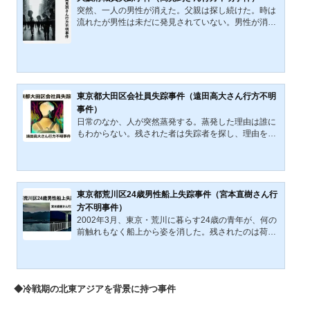
る。人は時に、失踪ではなく、退出を選ぶ。1984年、
突然、一人の男性が消えた。父親は探し続けた。時は
経済学者・岡崎次郎と妻は、自宅を引き払い、西へ向
流れたが男性は未だに発見されていない。男性が消え
かう旅に出た。温...
た理由もわからない――。概要2003年10月6日(月曜
日)の朝、大阪府の職員(行政職・デザイン技師)である
高見到(たかみ いたる)さん(当時43歳・以下到さん)
は、職場である大阪府産業デザインセンターに出勤し
なかった。 事前の休暇申請や当日の連絡はなく、無断
欠勤であった。失踪の経緯その日の午後には、職場の
東京都大田区会社員失踪事件（遠田高大さん行方不明
上司(当時60歳)が、到さんが一人で暮らしをしている
事件）
自宅マンションのある兵庫県尼崎市の交番を訪れ、到
日常のなか、人が突然蒸発する。蒸発した理由は誰に
さんの自室に入り、...
もわからない。残された者は失踪者を探し、理由を求
め、浮かんでは消える可能性に希望をみつける。事件
概要2013年3月7日（木曜日）20時20分頃、東京都大
田区在住の会社員、遠田高大さん（えんた・こうだ
い さん、以降 高大さん・当時21歳）はJR盛岡駅
を訪れた。岩手県の県庁所在地・盛岡市にあるこの駅
東京都荒川区24歳男性船上失踪事件（宮本直樹さん行
には秋田・東北新幹線が乗り入れており、列車を選べ
方不明事件）
ば東京まで２時間20分程度で移動が可能であった。業
2002年3月、東京・荒川に暮らす24歳の青年が、何の
務内容次第では、日帰りでの出張も可能である。高大
前触れもなく船上から姿を消した。残されたのは荷物
さんも日帰り出張であっ...
と眼鏡、そして船室に置かれた読みかけの本。目撃証
言は皆無。携帯も沈黙したまま。彼は果たして本当に
フェリーに乗っていたのか――それとも、誰かと“入れ
替わった”のか。北朝鮮による拉致の可能性、偽装工
◆冷戦期の北東アジアを背景に持つ事件
作、事故の線……。 二十年を経た今なお真相は深い霧
の中にある。本記事は、「不在のまま生き続ける」青