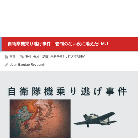
自衛隊機乗り逃げ事件｜管制のない夜に消えたLM-1
事件
事件
,
分析・調査
,
未解決事件
,
行方不明事件
Jean-Baptiste Roquentin