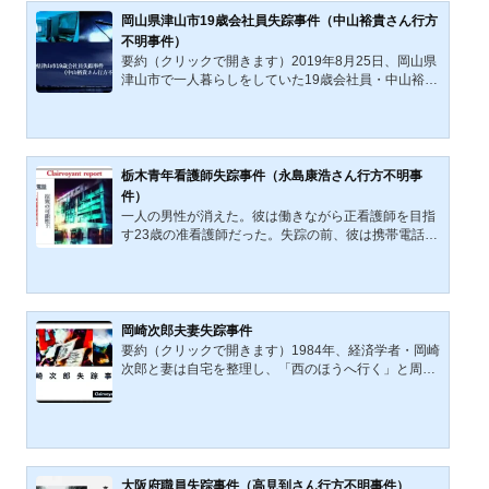
岡山県津山市19歳会社員失踪事件（中山裕貴さん行方
不明事件）
要約（クリックで開きます）2019年8月25日、岡山県
津山市で一人暮らしをしていた19歳会社員・中山裕貴
さんは、自宅を出た後、JR新見駅から特急やくもに乗
車する姿を最後に行方不明となった。翌26日は無断欠
勤し、部屋には現金約6万円、預金約80万円、私物や
自転車も残されていた。足取りからは鳥取県日野町の
江尾駅へ向かった可能性が高いが、目的は不明であ
栃木青年看護師失踪事件（永島康浩さん行方不明事
る。本記事は、移動経路、所持品、交友関係、オンラ
件）
イン上の接点の可能性を整理し、失踪の背景を検討す
一人の男性が消えた。彼は働きながら正看護師を目指
る。消えたのではない。呼ばれたのである。そう考え
す23歳の准看護師だった。失踪の前、彼は携帯電話で
たほうが、この事件の...
誰かと話をしていたとも言われ、彼の失踪後、自宅に
町役場の職員を名乗る者からの電話があったという。
栃木青年看護師失踪事件（永島康浩さん行方不明事
件）は、北朝鮮の工作員による拉致事件の可能性も否
定できないといわれる謎の多い失踪・行方不明事案
岡崎次郎夫妻失踪事件
（事件）である。栃木青年看護師失踪事件（永島康浩
要約（クリックで開きます）1984年、経済学者・岡崎
さん行方不明事件）概要2002（平成14）年4月30日
次郎と妻は自宅を整理し、「西のほうへ行く」と周囲
(火)19時頃以降、栃木県下都賀郡K町(当時・現在は合
に告げて旅に出た。伊豆、浜松、京都、岡山、広島な
併により栃木県下野市)在...
どを経て、大阪のホテルでの滞在記録を最後に、消息
を絶つ。岡崎氏は自叙伝で繰り返し死を意識し、知人
にも“死出の旅”を語っていた。本記事は、夫妻の足取
り、思想的背景、夫婦関係、大阪との縁を整理し、二
人がどのような決意の末に海へ向かったのかを検討す
大阪府職員失踪事件（高見到さん行方不明事件）