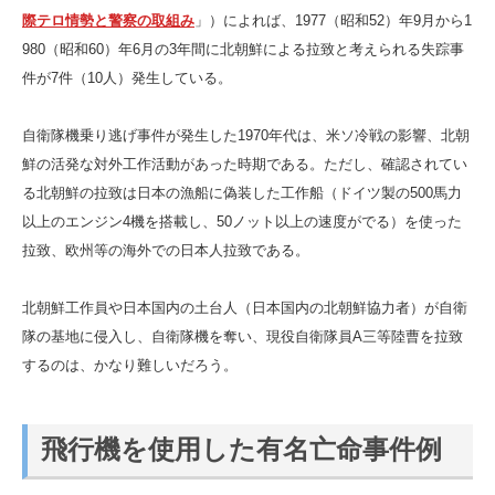
際テロ情勢と警察の取組み
」）によれば、1977（昭和52）年9月から1
980（昭和60）年6月の3年間に北朝鮮による拉致と考えられる失踪事
件が7件（10人）発生している。
自衛隊機乗り逃げ事件が発生した1970年代は、米ソ冷戦の影響、北朝
鮮の活発な対外工作活動があった時期である。ただし、確認されてい
る北朝鮮の拉致は日本の漁船に偽装した工作船（ドイツ製の500馬力
以上のエンジン4機を搭載し、50ノット以上の速度がでる）を使った
拉致、欧州等の海外での日本人拉致である。
北朝鮮工作員や日本国内の土台人（日本国内の北朝鮮協力者）が自衛
隊の基地に侵入し、自衛隊機を奪い、現役自衛隊員A三等陸曹を拉致
するのは、かなり難しいだろう。
飛行機を使用した有名亡命事件例