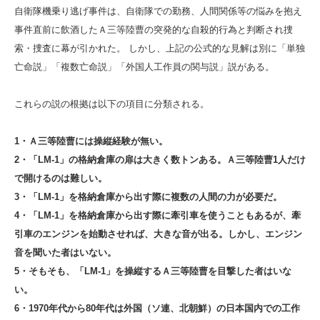
自衛隊機乗り逃げ事件は、自衛隊での勤務、人間関係等の悩みを抱え
事件直前に飲酒したＡ三等陸曹の突発的な自殺的行為と判断され捜
索・捜査に幕が引かれた。 しかし、上記の公式的な見解は別に「単独
亡命説」「複数亡命説」「外国人工作員の関与説」説がある。
これらの説の根拠は以下の項目に分類される。
1・Ａ三等陸曹には操縦経験が無い。
2・「LM-1」の格納倉庫の扉は大きく数トンある。Ａ三等陸曹1人だけ
で開けるのは難しい。
3・「LM-1」を格納倉庫から出す際に複数の人間の力が必要だ。
4・「LM-1」を格納倉庫から出す際に牽引車を使うこともあるが、牽
引車のエンジンを始動させれば、大きな音が出る。しかし、エンジン
音を聞いた者はいない。
5・そもそも、「LM-1」を操縦するＡ三等陸曹を目撃した者はいな
い。
6・1970年代から80年代は外国（ソ連、北朝鮮）の日本国内での工作