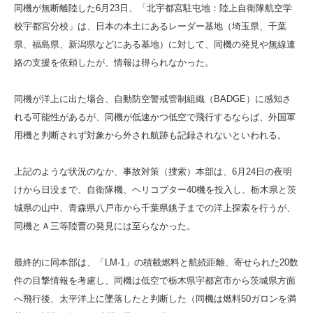
同機が無断離陸した6月23日、「北宇都宮駐屯地：陸上自衛隊航空学
校宇都宮分校」は、日本の本土にあるレーダー基地（埼玉県、千葉
県、福島県、新潟県などにある基地）に対して、同機の発見や無線連
絡の支援を依頼したが、情報は得られなかった。
同機が洋上に出た場合、自動防空警戒管制組織（BADGE）に感知さ
れる可能性があるが、同機が低速かつ低空で飛行するならば、外国軍
用機と判断されず対象から外され航跡も記録されないといわれる。
上記のような状況のなか、事故対策（捜索）本部は、6月24日の夜明
けから日没まで、自衛隊機、ヘリコプター40機を投入し、栃木県と茨
城県の山中、青森県八戸市から千葉県銚子までの洋上探索を行うが、
同機とＡ三等陸曹の発見には至らなかった。
最終的に同本部は、「LM-1」の積載燃料と航続距離、寄せられた20数
件の目撃情報を考慮し、同機は低空で栃木県宇都宮市から茨城県方面
へ飛行後、太平洋上に墜落したと判断した（同機は燃料50ガロンを満