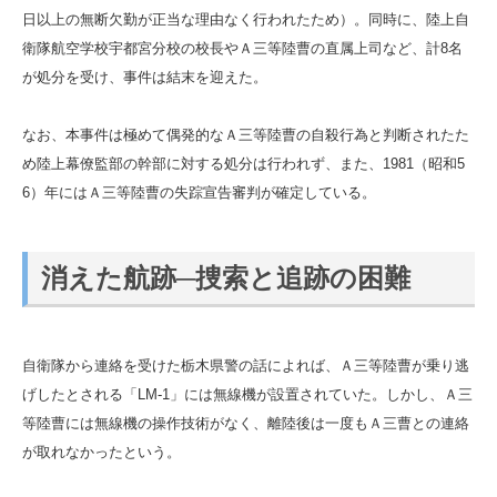
日以上の無断欠勤が正当な理由なく行われたため）。同時に、陸上自
衛隊航空学校宇都宮分校の校長やＡ三等陸曹の直属上司など、計8名
が処分を受け、事件は結末を迎えた。
なお、本事件は極めて偶発的なＡ三等陸曹の自殺行為と判断されたた
め陸上幕僚監部の幹部に対する処分は行われず、また、1981（昭和5
6）年にはＡ三等陸曹の失踪宣告審判が確定している。
消えた航跡─捜索と追跡の困難
自衛隊から連絡を受けた栃木県警の話によれば、Ａ三等陸曹が乗り逃
げしたとされる「LM-1」には無線機が設置されていた。しかし、Ａ三
等陸曹には無線機の操作技術がなく、離陸後は一度もＡ三曹との連絡
が取れなかったという。