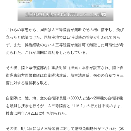
北宇都宮駐屯地から半径1300キロメートル地図
これらの事態から、周囲はＡ三等陸曹が無断でその機に搭乗し、飛び
立ったと結論づけた。同駐屯地では17時以降の管制が行われておら
ず、また、操縦経験のないＡ三等陸曹が無許可で離陸した可能性が考
えられた。これが周囲に混乱をもたらしている。
その後、陸上幕僚監部内に事故対策（捜索）本部が設置され、陸上自
衛隊東部方面警務隊は自衛隊法違反、航空法違反、窃盗の容疑でＡ三
曹に対する逮捕状を取る。
自衛隊は、陸、海、空の自衛隊員延べ3000人と述べ200機の自衛隊機
を動員し捜索を行うが、Ａ三等陸曹と「LM-1」の行方は不明のまま、
捜索は同年7月21日に打ち切られた。
その後、8月1日にはＡ三等陸曹に対して懲戒免職処分が下された（20