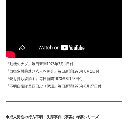
◆参考資料・文献
小栗新之助『自衛隊青春日記』共栄書房2013.
安明進(著）金燦（翻訳)『北朝鮮拉致工作員』徳間書店1998.
『自衛隊機を乗り逃げ』毎日新聞1973年6月24日付
『自衛隊員が連絡機乗逃げ』朝日新聞1973年6月24日付
『太平洋に墜落か』毎日新聞1973年6月25日付
『動機のナゾ』毎日新聞1973年7月1日付
『自衛隊機乗逃げ八人を処分』毎日新聞1973年8月1日付
『銃を持ち姿消す』毎日新聞1973年8月25日付
『不明自衛隊員四日ぶり保護』毎日新聞1973年8月27日付
◆成人男性の行方不明・失踪事件（事案）考察シリーズ