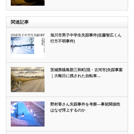
関連記事
旭川市男子中学生失踪事件(佐藤智広くん
行方不明事件)
茨城県猿島郡三和町(現・古河市)失踪事案
｜大晦日に残された自転車…
野村香さん失踪事件を考察―事前関係性
はなぜ浮上するのか