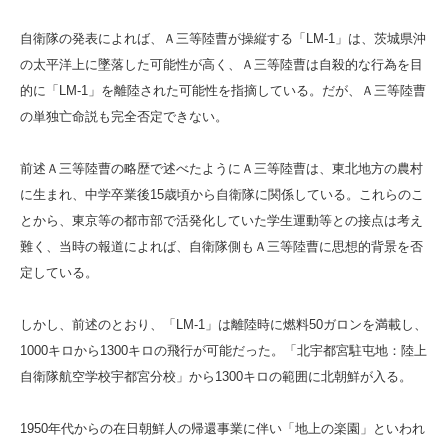
自衛隊の発表によれば、Ａ三等陸曹が操縦する「LM-1」は、茨城県沖
の太平洋上に墜落した可能性が高く、Ａ三等陸曹は自殺的な行為を目
的に「LM-1」を離陸された可能性を指摘している。だが、Ａ三等陸曹
の単独亡命説も完全否定できない。
前述Ａ三等陸曹の略歴で述べたようにＡ三等陸曹は、東北地方の農村
に生まれ、中学卒業後15歳頃から自衛隊に関係している。これらのこ
とから、東京等の都市部で活発化していた学生運動等との接点は考え
難く、当時の報道によれば、自衛隊側もＡ三等陸曹に思想的背景を否
定している。
しかし、前述のとおり、「LM-1」は離陸時に燃料50ガロンを満載し、
1000キロから1300キロの飛行が可能だった。「北宇都宮駐屯地：陸上
自衛隊航空学校宇都宮分校」から1300キロの範囲に北朝鮮が入る。
1950年代からの在日朝鮮人の帰還事業に伴い「地上の楽園」といわれ