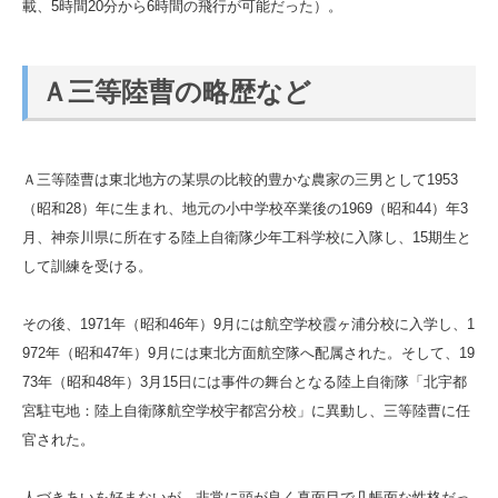
載、5時間20分から6時間の飛行が可能だった）。
Ａ三等陸曹の略歴など
Ａ三等陸曹は東北地方の某県の比較的豊かな農家の三男として1953
（昭和28）年に生まれ、地元の小中学校卒業後の1969（昭和44）年3
月、神奈川県に所在する陸上自衛隊少年工科学校に入隊し、15期生と
して訓練を受ける。
その後、1971年（昭和46年）9月には航空学校霞ヶ浦分校に入学し、1
972年（昭和47年）9月には東北方面航空隊へ配属された。そして、19
73年（昭和48年）3月15日には事件の舞台となる陸上自衛隊「北宇都
宮駐屯地：陸上自衛隊航空学校宇都宮分校」に異動し、三等陸曹に任
官された。
人づきあいを好まないが、非常に頭が良く真面目で几帳面な性格だっ