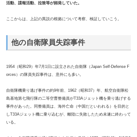
活動、諜報活動、拉致等が頻発していた。
ここからは、上記の異説の根拠について考察、検証していこう。
他の自衛隊員失踪事件
1954（昭和29）年7月1日に設立された自衛隊（Japan Self-Defense F
orces）の隊員失踪事件は、意外にも多い。
自衛隊機乗り逃げ事件の約9年前、1962（昭和37）年、航空自衛隊松
島基地第七飛行隊の二等空曹整備員がT33Aジェット機を乗り逃げする
事件があった。同整備員は、海外亡命（中国だといわれる）を目的と
しT33Aジェット機に乗り込むが、離陸に失敗したため未遂に終わって
いる。