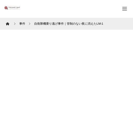
Home
事件
自衛隊機乗り逃げ事件｜管制のない夜に消えたLM-1