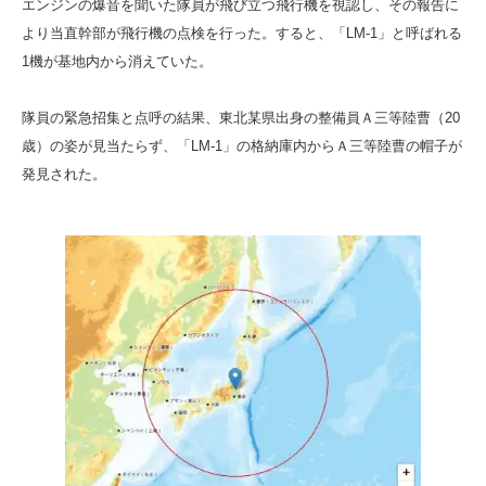
エンジンの爆音を聞いた隊員が飛び立つ飛行機を視認し、その報告に
より当直幹部が飛行機の点検を行った。すると、「LM-1」と呼ばれる
1機が基地内から消えていた。
隊員の緊急招集と点呼の結果、東北某県出身の整備員Ａ三等陸曹（20
歳）の姿が見当たらず、「LM-1」の格納庫内からＡ三等陸曹の帽子が
発見された。