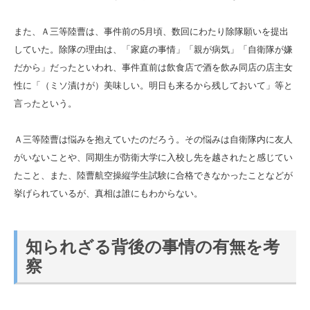
また、Ａ三等陸曹は、事件前の5月頃、数回にわたり除隊願いを提出
していた。除隊の理由は、「家庭の事情」「親が病気」「自衛隊が嫌
だから」だったといわれ、事件直前は飲食店で酒を飲み同店の店主女
性に「（ミソ漬けが）美味しい。明日も来るから残しておいて」等と
言ったという。
Ａ三等陸曹は悩みを抱えていたのだろう。その悩みは自衛隊内に友人
がいないことや、同期生が防衛大学に入校し先を越されたと感じてい
たこと、また、陸曹航空操縦学生試験に合格できなかったことなどが
挙げられているが、真相は誰にもわからない。
知られざる背後の事情の有無を考
察