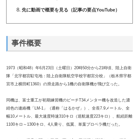
先に動画で概要を見る（記事の要点YouTube）
事件概要
1973（昭和48）年6月23日（土曜日）20時50分から21時頃、陸上自衛
隊「北宇都宮駐屯地：陸上自衛隊航空学校宇都宮分校」（栃木県宇都
宮市上横田町1360）の滑走路から1機の自衛隊機が飛び立った。
同機は、富士重工が初期練習機のビーチT34メンター機を改造した濃
紺色の連絡機「LM-1」（通称「はるかぜ」）、全長7.9メートル、全
幅10メートル、最大速度時速310キロ（巡航速度223キロ）、航続距離
1100キロ～1300キロ、4人乗り、低翼、単葉プロペラ機だった。