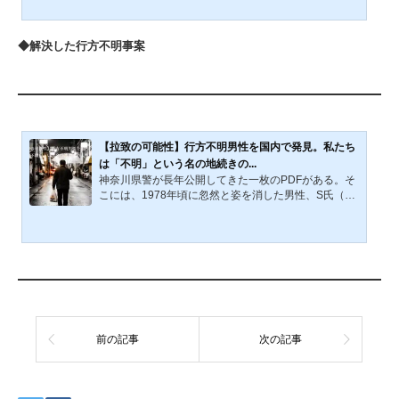
偽造書簡や声帯模写を駆使し、政治献金を装った巧妙
な手口は、権力への憧れを抱く経営者心理を突いたも
のだった。Sは逮捕・懲役4年の判決を受けるが獄中で
◆解決した行方不明事案
病死。背後に囁かれた政界人脈の影は解明されず、事
件は「政治と金」の構造的問題を浮き彫りにした。金
権政治は、日本社会の根深い問題の一つである。それ
は、形を変えながら今も続いている。政治家が集める
金。企業や個人が政治...
【拉致の可能性】行方不明男性を国内で発見。私たち
は「不明」という名の地続きの...
神奈川県警が長年公開してきた一枚のPDFがある。そ
こには、1978年頃に忽然と姿を消した男性、S氏（現
在85歳）の顔写真と「拉致の可能性を排除できない」
という重い一文が刻まれていた。私たちはその公文書
を眺めるたび、彼の時間はあの日、あの場所で停止し
たのだと錯覚してきた。しかし、2026年3月18日、一
つのニュースが静止していた時間を打ち破った。『“拉
致の可能性”行方不明だった男性を国内で発見「北朝鮮
には行っていない」』（テレビ朝日系（ANN））。県
警によると、男性は1978年ごろに小田原市内の自宅か
ら行方が分からなく...
前の記事
次の記事