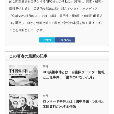
的な問題解決を目的とするNPO法人の活動にも関与し、調査・研究・
情報発信を通じて公共的な課題に取り組んでいます。本メディア
『Clairvoyant Report』では、経験・専門性・権威性・信頼性(E-E-A-
T)を重視し、確かな情報と独自の視点で社会の本質を深く掘り下げる
ことを目的としています。
Twitter
Facebook
この著者の最新の記事
事件
UPI誤報事件とは：自衛隊クーデター情報
と三無事件、『皇帝のいない八月』…
事件
ロッキード事件とは｜田中角栄・5億円と
米国資料が示す全体像