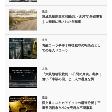
事件
茨城県猿島郡三和町(現・古河市)失踪事案
｜大晦日に残された自転車
事件
青酸コーラ事件｜戦後犯罪の転換点とし
ての毒入りコーラ
文化
『大統領暗殺裁判 16日間の真実』考察｜
遠い「幸福の国」と二人の愚直な男…
事件
怪文書ミユキカアイソウの構造分析｜三
重県四日市市小2女児所在不明事案