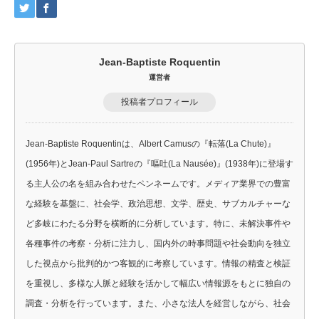
Jean-Baptiste Roquentin
運営者
投稿者プロフィール
Jean-Baptiste Roquentinは、Albert Camusの『転落(La Chute)』
(1956年)とJean-Paul Sartreの『嘔吐(La Nausée)』(1938年)に登場す
る主人公の名を組み合わせたペンネームです。メディア業界での豊富
な経験を基盤に、社会学、政治思想、文学、歴史、サブカルチャーな
ど多岐にわたる分野を横断的に分析しています。特に、未解決事件や
各種事件の考察・分析に注力し、国内外の時事問題や社会動向を独立
した視点から批判的かつ客観的に考察しています。情報の精査と検証
を重視し、多様な人脈と経験を活かして幅広い情報源をもとに独自の
調査・分析を行っています。また、小さな法人を経営しながら、社会