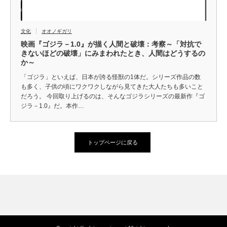
文化
オオノギガリ
映画『ゴジラ－1.0』が描く人間と破壊：考察～「対抗で
きないほどの破壊」にみまわれたとき、人間はどうするの
か～
「ゴジラ」といえば、日本が誇る怪獣の1体だ。シリーズ作品の数
も多く、子供の頃にワクワクしながら見てきた大人たちも多いこと
だろう。 今回取り上げるのは、そんなゴジラシリーズの最新作『ゴ
ジラ－1.0』だ。本作…
トップページに戻る