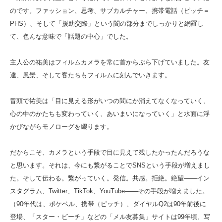
のです。ファッション、思考、サブカルチャー、携帯電話（ピッチ＝
PHS）、そして「援助交際」という闇の部分までしっかりと網羅し
て、色んな意味で「話題の中心」でした。
主人公の祐美はフィルムカメラを常に首からぶら下げていました。友
達、風景、そして客たちもフィルムに刻んでいきます。
冒頭で祐美は「目に見える形がいつの間にか消えてなくなっていく、
心の中のかたちも変わっていく、あいまいになっていく」と水面に浮
かびながらモノローグを綴ります。
だからこそ、カメラという手段で目に見えて残したかったんだろうな
と思います。それは、今にも繋がることでSNSという手段が増えまし
た。そして伝わる。繋がっていく。発信。共感。拒絶。絶望――イン
スタグラム、Twitter、TikTok、YouTube――その手段が増えました。
（90年代は、ポケベル、携帯（ピッチ）、ダイヤルQ2は90年前後に
登場、「スター・ビーチ」などの「メル友募集」サイトは99年頃、写