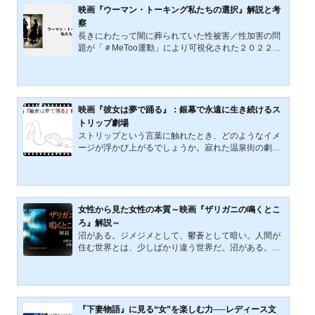
本作は、短いながらも読みごたえ／見ごたえのある作
映画『ウーマン・トーキング私たちの選択』解説と考
品でもある。 この記事では、本作の小説版と映画版そ
察
れぞれを紹介し、短い作品の中に隠された部分を読み
長きにわたって闇に葬られていた性被害／性加害の問
解いていきたいと思...
題が「＃MeToo運動」により可視化された２０２２
年、実際の事件を題材にした映画『ウーマン・トーキ
ング 私たちの選択』が劇場公開されました。映画『ウ
ーマン・トーキング 私たちの選択』について解説・考
察したいと思います。※ご注意：本記事には、ストー
リーの核心部分にあたるネタバレが含まれています。
映画『彼女は夢で踊る』：銀幕で永遠に生き続けるス
映画『ウーマン・トーキング 私たちの選択』の概要映
トリップ劇場
画『ウーマン・トーキング 私たちの選択』は、２０２
ストリップという言葉に触れたとき、どのようなイメ
２年に公開されたアメリカ映画です。この映画は南米
ージが浮かび上がるでしょうか。寂れた温泉街の劇
のボリビアを舞台...
場。繁華街の路地裏にある異空間。昭和への邂逅。踊
り子の人生と観客の人生の交差点。スポットライトに
浮かび上がる耽美な大人の世界。ふと、劇場から出て
きた寺山修司（リンク先：Wikipedia）が「さよなら
だけが人生ならば人生なんかいりません」と語りだす
女性から見た女性の本質～映画『ザリガニの鳴くとこ
――。2021年5月まで広島県広島市で営業を続けてい
ろ』解説～
た『広島第一劇場』を舞台にした映画『彼女は夢で踊
沼がある。ジメジメとして、鬱蒼として暗い。人間が
る』について解説していきます。映画『彼女は夢で踊
住む世界とは、少しばかり違う世界だ。沼がある。水
る』概要映画『彼女は夢...
を豊富に湛えた、生命に満ち溢れた世界だ。このよう
に、沼は相反する二つの顔を持っている。そして、今
回取り上げるのは、そんな沼（湿地帯）の風景を美し
く、神秘的に描いた映画『ザリガニの鳴くところ』で
ある。本作は沼地で生き抜いた女性を主人公としてい
『下妻物語』に見る“女”を楽しむ力──レディース文