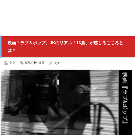
映画『ラブ＆ポップ』JKのリアル「16歳」が感じるこころと
は？
文化
作品分析
,
映画
あめこ