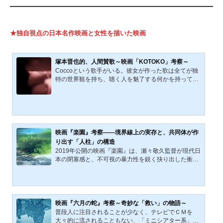
★独自視点の日本名作映画と女性を描いた映画
塚本晋也的、人間賛歌～映画「KOTOKO」考察～
Coccoという歌手がいる。彼女が作った歌は全てが独
特の世界観を持ち、聴く人を魅了する何かを持ってい
る。合わない人もいるだろうが、一度その世界観にア
ンテナが合ってしまえば、離れることは難しい。その
Coccoが主演した映画があることをご存じだろうか。
その映画の名前は「KOTOKO」。Coccoの世界観を元
に、鬼才・塚本晋也監督が作り上げた作品だ。 今回
は、そんな映画「KOTOKO」について、考察をメイン
映画『楽園』考察――境界線上の実存と、共同体が作
に書いていきたいと思う。そのCoccoが主演した映画
り出す「人柱」の構造
があることをご存じだろうか。その映画の名前は「K
2019年公開の映画『楽園』は、瀬々敬久監督が現代日
OTOKO」。Coccoの世界観を元...
本の閉塞感と、不可視の暴力性を鋭く抉り出した衝撃
作である。本作は一人の少女の失踪を起点に、孤独を
抱える者たちの運命が複雑に交錯する。本稿では、カ
フカの『城』における「K」のごとき異邦人として描
かれる豪士、共同体から追放された善次郎、そして喪
失を背負う紡の三人に着目。彼らが直面する「村社会
映画『六月の蛇』考察～奇妙な「救い」の物語～
の掟」と実存の不条理を、哲学・社会学的視点から解
普段人に注目されることが少なく、テレビでＣＭを
剖する。また、物語のモチーフとなった実在の凄惨な
大々的に流されることもない、「ミニシアター系」と