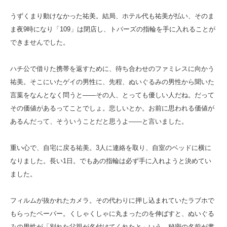
うずくまり動けなかった祐美。結局、ホテル代も祐美が払い、そのま
ま夜9時になり「109」は閉店し、トパーズの指輪を手に入れることが
できませんでした。
ハチ公で借りた携帯を返すために、待ち合わせのファミレスに向かう
祐美。そこにいたゲイの男性に、先程、ぬいぐるみの男性から聞いた
言葉をなんとなく問うと――その人、とっても優しい人だね。だって
その価値があるってことでしょ。悲しいとか。お前に思われる価値が
あるんだって、そういうことだと思うよ――と言いました。
重い心で、自宅に戻る祐美。3人に連絡を取り、自室のベッドに横に
なりました。長い1日。でもあの指輪は必ず手に入れようと決めてい
ました。
フィルムが抜かれたカメラ。その代わりに押し込まれていたラブホで
もらったペーパー。くしゃくしゃに丸まったのを伸ばすと、ぬいぐる
みの男性が「別れた父親が名付けてくれたと」いう、秘密の名前が書