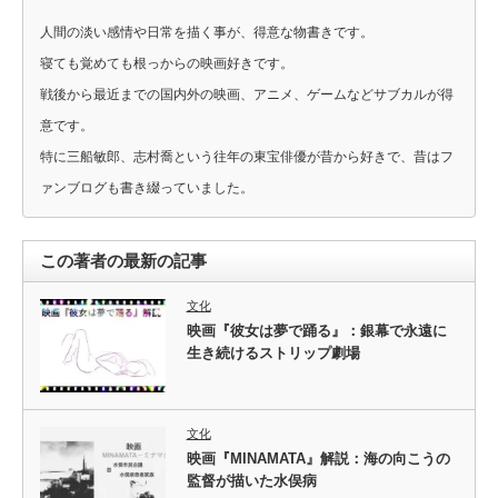
人間の淡い感情や日常を描く事が、得意な物書きです。
寝ても覚めても根っからの映画好きです。
戦後から最近までの国内外の映画、アニメ、ゲームなどサブカルが得
意です。
特に三船敏郎、志村喬という往年の東宝俳優が昔から好きで、昔はフ
ァンブログも書き綴っていました。
この著者の最新の記事
文化
映画『彼女は夢で踊る』：銀幕で永遠に
生き続けるストリップ劇場
文化
映画『MINAMATA』解説：海の向こうの
監督が描いた水俣病