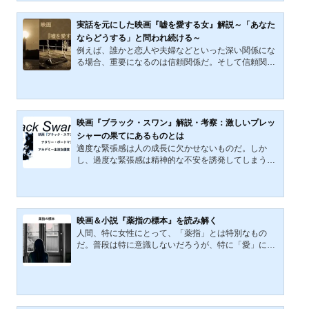
あろうとする少女の葛藤を描く。信仰とは何か、家族
とは何か、人は何を拠り所にして生きるのか。本作
実話を元にした映画『嘘を愛する女』解説～「あなた
は、静かな光の中にそうした問いを浮かび上がらせ
ならどうする」と問われ続ける～
る。 原作が持つ淡々とした筆致と、一人称の語りが生
例えば、誰かと恋人や夫婦などといった深い関係にな
み出す孤独感は、映画で...
る場合、重要になるのは信頼関係だ。そして信頼関係
を築くためには、ある程度、相手の情報を知らなくて
はならない。その人の好きな食べ物や趣味。どんな環
境で育ち、どんな仕事をしているのか。そして何よ
り、その人の性格は、長い時間を共に過ごす人物とし
て信用できるものなのか。しかし、どれだけ親密にな
映画『ブラック・スワン』解説・考察：激しいプレッ
ったとしても、明かされない秘密というものが人間に
シャーの果てにあるものとは
はある。今回取り上げて行く映画『嘘を愛する女』
適度な緊張感は人の成長に欠かせないものだ。しか
は、そんな秘密を抱える男と、その秘密を解き明かそ
し、過度な緊張感は精神的な不安を誘発してしまう。
うとする女性の物語だ...
誰でも、似たような経験をしたことがあるのではない
だろうか。映画『ブラック・スワン』では、過度の緊
張とプレッシャーに押しつぶされていく１人のバレエ
ダンサーが描かれている。何かと話題になった作品で
もあるため、聞いたことのある人も多いことだろう。
映画＆小説『薬指の標本』を読み解く
この記事では、本作を細かく解説していきたい。映画
人間、特に女性にとって、「薬指」とは特別なもの
『ブラック・スワン』の作品概要映画『ブラック・ス
だ。普段は特に意識しないだろうが、特に「愛」にま
ワン』は、2010年に公開されたスリラー映画である。
つわる約束事の際に、薬指の特殊性は際立つこととな
監督は、『ザ・ホエ...
る。今回扱っていく物語は、そんな薬指の先端を失っ
てしまった女性が主人公の『薬指の標本』だ。日本の
小説ではあるがフランスで映画化されており、どちら
も独特の世界観を堪能できる素晴らしい作品だ。また