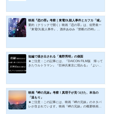
会の境界線」に生...
45（昭和20）年8月15日から約22年後に公開された
『日本のいちばん長い日』――。映画『日本のいちば
ん長い日』の概要、あらすじ、そして作中で描かれた
「宮城事件」とはなんだったのか？などをご紹介しな
がら岡本喜八監督の「想い」などを考察していきたい
映画『恋の罪』考察｜東電OL殺人事件とカフカ「城」
と思います。1967年版『日本のいちばん長い日』の概
要約（クリックで開く）映画『恋の罪』は、佐野眞一
要東宝で配給された『日本のいちばん長い日』は、19
『東電OL殺人事件』、酒井あゆみ『禁断の25時』か
67年に公開されました。原作は​​半藤一利による日本の
ら強い影響を受けた作品である。本作には、渋谷円山
ノンフィクション書籍...
町、売春、風俗店、「生贄」として扱われる存在な
ど、東電OL殺人事件に連なる要素が明確に置かれてい
る。しかし、その鍵はそれだけではない。事件現場の
壁に記された「城」は、カフカ『城』を参照させる。
本稿では、東電OL殺人事件との連続性を踏まえつつ、
短編で描き出される「庵野秀明」の側面
この「城」という語を手がかりに映画『恋の罪』を考
★ご注意：この記事には、『DAICON FILM版 帰って
察する。映画『恋の罪』は、ノンフィクション作家・
きたウルトラマン』『巨神兵東京に現わる』『よい子
佐野眞一の代表作とも...
のれきしアニメ おおきなカブ(株)』のネタバレが含ま
れています。庵野秀明さんは、アニメ『新世紀エヴァ
ンゲリヲンシリーズ』、特撮実写映画『シン・ゴジ
ラ』（2016.）、本年（2022年）公開された『シン・
ウルトラマン』、2023年に公開予定の『シン・仮面ラ
イダー』と話題に事欠かない日本を代表する映画監督
映画『岬の兄妹』考察！真理子が見つけた、本当の
です。Amazonプライムビデオに、『シン・ウルトラ
「温もり」
マン』が配信されたことで「幻の作品」と言われた
★ご注意：この記事には、映画『岬の兄妹』のネタバ
『DAICON FILM版 帰ってき...
レが含まれています。映画『岬の兄妹』の概要映画
『岬の兄妹』は2019年に全国公開された日本映画で