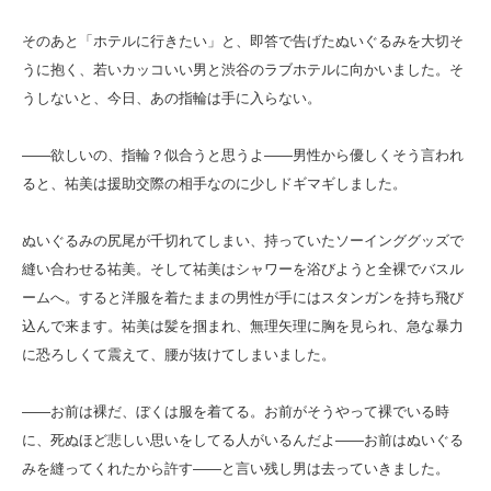
そのあと「ホテルに行きたい」と、即答で告げたぬいぐるみを大切そ
うに抱く、若いカッコいい男と渋谷のラブホテルに向かいました。そ
うしないと、今日、あの指輪は手に入らない。
――欲しいの、指輪？似合うと思うよ――男性から優しくそう言われ
ると、祐美は援助交際の相手なのに少しドギマギしました。
ぬいぐるみの尻尾が千切れてしまい、持っていたソーインググッズで
縫い合わせる祐美。そして祐美はシャワーを浴びようと全裸でバスル
ームへ。すると洋服を着たままの男性が手にはスタンガンを持ち飛び
込んで来ます。祐美は髪を掴まれ、無理矢理に胸を見られ、急な暴力
に恐ろしくて震えて、腰が抜けてしまいました。
――お前は裸だ、ぼくは服を着てる。お前がそうやって裸でいる時
に、死ぬほど悲しい思いをしてる人がいるんだよ――お前はぬいぐる
みを縫ってくれたから許す――と言い残し男は去っていきました。