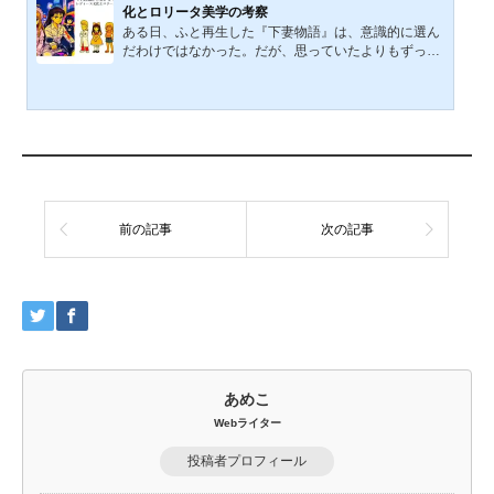
る。そして、そんな主人公の描写は独特で、それでい
化とロリータ美学の考察
て魅力的だ。 性別を一括りにして語ることが難しくな
ある日、ふと再生した『下妻物語』は、意識的に選ん
ってきた昨今だが、今回ばかりは「女性」という観点
だわけではなかった。だが、思っていたよりもずっと
を中心に、女性で...
強く心に残る映画となった。ロリータファッションに
身を包んだ少女と、レディースの特攻隊長──そんな
組み合わせに最初は驚かされる。だが観終わるころに
は、二人の姿がまるで日本の“もうひとつのフェミニズ
ム”のように思えてくる。私は男性である。だからこの
映画に描かれた「女であること」は、直接的に経験し
えない。ただ、その生き方のかっこよさや、そこに宿
る誇りのようなものには、どうしようもなく惹かれて
しまった。この文...
前の記事
次の記事
あめこ
Webライター
投稿者プロフィール