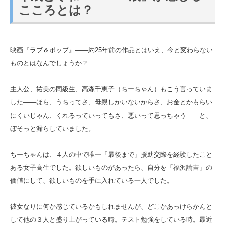
こころとは？
映画『ラブ＆ポップ』――約25年前の作品とはいえ、今と変わらない
ものとはなんでしょうか？
主人公、祐美の同級生、高森千恵子（ちーちゃん）もこう言っていま
した――ほら、うちってさ、母親しかいないからさ、お金とかもらい
にくいじゃん、くれるっていってもさ、悪いって思っちゃう――と、
ぼそっと漏らしていました。
ちーちゃんは、４人の中で唯一「最後まで」援助交際を経験したこと
ある女子高生でした。欲しいものがあったら、自分を「福沢諭吉」の
価値にして、欲しいものを手に入れている一人でした。
彼女なりに何か感じているかもしれませんが、どこかあっけらかんと
して他の３人と盛り上がっている時。テスト勉強をしている時。最近