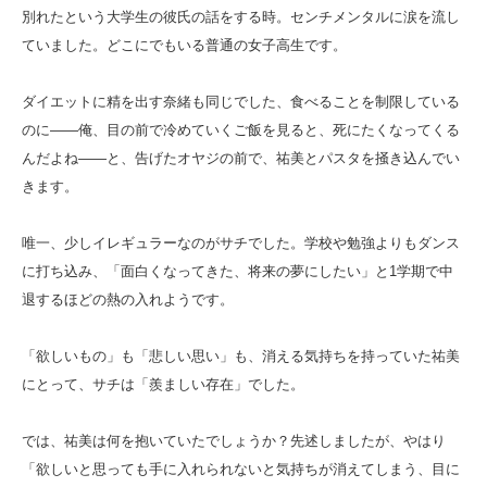
別れたという大学生の彼氏の話をする時。センチメンタルに涙を流し
ていました。どこにでもいる普通の女子高生です。
ダイエットに精を出す奈緒も同じでした、食べることを制限している
のに――俺、目の前で冷めていくご飯を見ると、死にたくなってくる
んだよね――と、告げたオヤジの前で、祐美とパスタを掻き込んでい
きます。
唯一、少しイレギュラーなのがサチでした。学校や勉強よりもダンス
に打ち込み、「面白くなってきた、将来の夢にしたい」と1学期で中
退するほどの熱の入れようです。
「欲しいもの」も「悲しい思い」も、消える気持ちを持っていた祐美
にとって、サチは「羨ましい存在」でした。
では、祐美は何を抱いていたでしょうか？先述しましたが、やはり
「欲しいと思っても手に入れられないと気持ちが消えてしまう、目に