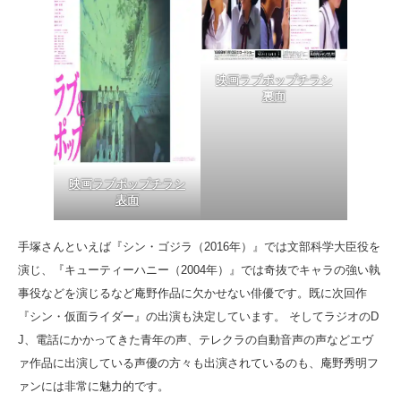
映画ラブポップチラシ
裏面
映画ラブポップチラシ
表面
手塚さんといえば『シン・ゴジラ（2016年）』では文部科学大臣役を
演じ、『キューティーハニー（2004年）』では奇抜でキャラの強い執
事役などを演じるなど庵野作品に欠かせない俳優です。既に次回作
『シン・仮面ライダー』の出演も決定しています。 そしてラジオのD
J、電話にかかってきた青年の声、テレクラの自動音声の声などエヴ
ァ作品に出演している声優の方々も出演されているのも、庵野秀明フ
ァンには非常に魅力的です。