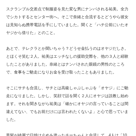
スクランブル交差点で制服姿を見た変な男にナンパされる祐美。全力
でシカトするとセンター街へ。そこで奈緒と合流するとどうやら彼女
は見知らぬ携帯電話を手にしていました。聞くと「ハチ公前にいたオ
ヤジから借りた」とのこと。
あとで、テレクラとか聞いちゃう？どうせ金払うのはオヤジだしさ。
とほくそ笑む２人。祐美はエッチなしの援助交際を、他の３人と経験
したことがありました。奈緒とはナンパされた眼鏡の男性のところ
で、食事をご馳走になりお金を受け取ったこともありました。
そこにサチも合流し、サチとは高級しゃぶしゃぶを「オヤジ」にご馳
走になりました。しかし、笑顔で話を聞く２人にオヤジは説教し始め
ます。それを聞きながら祐美は「確かにオヤジの言っていることは間
違えてない、でもお前だけには言われたくないよ」と心で思っていま
した。
黒髪が綺麗で日焼け止めを塗ったチーちゃんと合流して、4人は「10