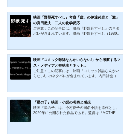
す。この作品は、SKIPシティ国際Dシネマ映画祭の国
内コンペティション長編部門で、優秀作品賞、観客賞
をW受賞しました。メガホンを取ったのは、今年（20
22年）、新作『さがす』を発表した片山慎三監督で
映画『野獣死すべし』考察「虚」の伊達邦彦と「激」
す。 片山監督は助監督時代に様々な監督に従事し、
の真田徹夫 二人の化学反応
『パラサイト 半地下の家族』（2019.）でアカデミー
ご注意：この記事には、映画『野獣死すべし』のネタ
作品賞を受賞したポン・ジュノ、『苦役列車』（201
バレが含まれています。映画『野獣死すべし（1980年
2.）の山下敦弘、Netflixで配...
版）』の概要1980年に劇場公開された「野獣死すべ
し」は、松田優作さん主演で3回目の映像化となる作
品でした。原作は大藪春彦さんの同名小説で主人公の
大学生、伊達邦彦がバイオレンスと犯罪に魅入られる
ハードボイルド作品でしたが、本作では元戦場カメラ
映画『コミック雑誌なんかいらない!』から考察するマ
マンとなったフリーランスの男、伊達に松田優作さん
ス・メディアと視聴者とネット...
が扮しました。血と犯罪とバイオレンスに手を染めな
ご注意：この記事には、映画『コミック雑誌なんかい
がらも一瞬、何を考えているのか分からない不気味な
らない!』のネタバレが含まれています。内田裕也（1
風貌と歪んだ内面に焦...
939年11月17日－2019年3月17日）脚本、主演の『コ
ミック雑誌なんかいらない!』は、1985年に製作、86
年に公開されたゲリラ撮影手法を使うドキュメンタリ
ー調の映画である。映画『コミック雑誌なんかいらな
い!』は、マス・メディアと大衆、商品としての情報の
『星の子』映画・小説の考察と感想
送り手（マスコミ）と情報を受け消費する大衆（視聴
映画『星の子』は、今村夏子の同名小説を原作とし、
者）の共犯関係、共依存関係を不良の眼と反骨精神を
2020年に公開された作品である。監督は『MOTHER
持つ内田裕也の視点と感性から炙り出している。映画
マザー』や『さよなら渓谷』で知られる大森立嗣。主
が撮影された1985年...
演の芦田愛菜が、思春期の少女・ちひろの繊細な心の
揺れを見事に表現している。この物語は、両親が信仰
する新興宗教の影響を受けながらも、なお「普通」で