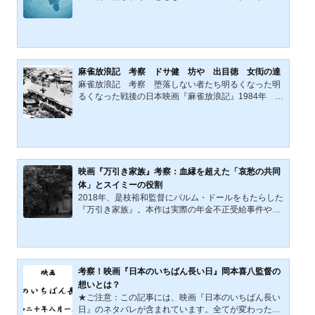
事件群を紐解き、我々が「楽園」と呼ぶ場所の正体を
呼ばれる作品群がある。その多くは低予算で作られて
多角的に考察してい...
いるが、中には超大作を遥かにしのぐ、素晴らしい作
品が生まれることがある。今回ご紹介していく映画
『六月の蛇』は、まさにそんな作品の一つだ。独特の
雰囲気を持つ今作は癖が強いものの、多くの人の心を
掴んで離さない。 では、今作の内容や魅力について、
麻雀放浪記 考察 ドサ健 坊や 出目徳 女衒の達
存分に語っていこう。映画『六月の蛇』チラシ表面映
麻雀放浪記 考察 堕落しない者たち明るくなった明
画『六月の蛇』チラシ裏面（英語表記）青色のフィル
るくなった戦後の日本映画『麻雀放浪記』1984年 監
ムが味わい深い、塚本...
督：和田誠 角川映画1945年8月15日、日本は終戦を
迎えた。それまでの政治や社会や価値観や生活――国
家の姿まで――が完全に変わった戦後の日本。そこに
は、復興のために歩み出した人がいただろう。戦争で
生き別れた家族を待つ人がいただろう。非情な戦争の
犠牲となった家族を想う人がいただろう。そのような
映画『万引き家族』考察：血縁を超えた「哀愁の共同
戦後日本の焼け野原に建てられた粗末で不衛生な建物
体」とスイミーの役割
に集まる者達がいる。学校に戻らず放浪している坊や
2018年、是枝裕和監督にパルム・ドールをもたらした
哲。軍人だった坊や哲の...
『万引き家族』。本作は実際の年金不正受給事件や児
童虐待、社会的孤立を背景に、血の繋がらない「擬似
家族」の切実な生を描き出す。本記事では、安藤サク
ラ演じる信代の「拾った」という言葉に象徴される社
会の外側の論理を徹底考察する。レオ・レオニの絵本
『スイミー』が暗示する役割論や、ラストシーンで逃
考察！映画『日本のいちばん長い日』岡本喜八監督の
げ続けた父・治が見せた「追う姿」から、是枝監督が
想いとは？
問い続ける「真の父性」と「家族の本質」を紐解いて
★ご注意：この記事には、映画『日本のいちばん長い
いく。映画『万引き家族』概要：カンヌが認めた「社
日』のネタバレが含まれています。全てが変わった19