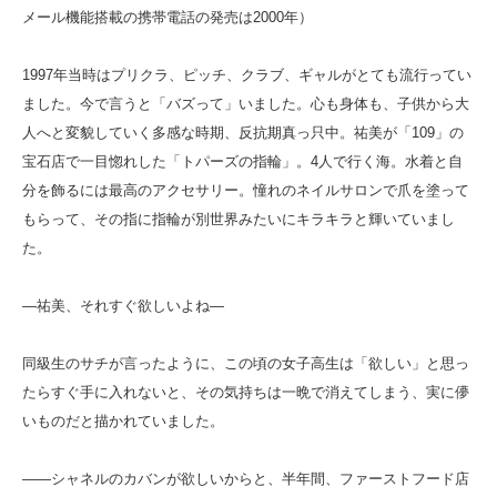
メール機能搭載の携帯電話の発売は2000年）
1997年当時はプリクラ、ピッチ、クラブ、ギャルがとても流行ってい
ました。今で言うと「バズって」いました。心も身体も、子供から大
人へと変貌していく多感な時期、反抗期真っ只中。祐美が「109」の
宝石店で一目惚れした「トパーズの指輪」。4人で行く海。水着と自
分を飾るには最高のアクセサリー。憧れのネイルサロンで爪を塗って
もらって、その指に指輪が別世界みたいにキラキラと輝いていまし
た。
―祐美、それすぐ欲しいよね―
同級生のサチが言ったように、この頃の女子高生は「欲しい」と思っ
たらすぐ手に入れないと、その気持ちは一晩で消えてしまう、実に儚
いものだと描かれていました。
――シャネルのカバンが欲しいからと、半年間、ファーストフード店