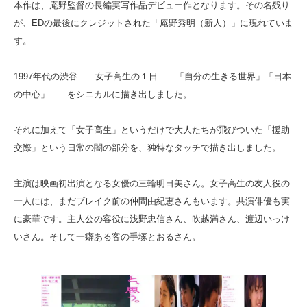
本作は、庵野監督の長編実写作品デビュー作となります。その名残り
が、EDの最後にクレジットされた「庵野秀明（新人）」に現れていま
す。
1997年代の渋谷――女子高生の１日――「自分の生きる世界」「日本
の中心」――をシニカルに描き出しました。
それに加えて「女子高生」というだけで大人たちが飛びついた「援助
交際」という日常の闇の部分を、独特なタッチで描き出しました。
主演は映画初出演となる女優の三輪明日美さん。女子高生の友人役の
一人には、まだブレイク前の仲間由紀恵さんもいます。共演俳優も実
に豪華です。主人公の客役に浅野忠信さん、吹越満さん、渡辺いっけ
いさん。そして一癖ある客の手塚とおるさん。