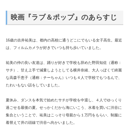
映画『ラブ＆ポップ』のあらすじ
16歳の吉井祐美は、都内の高校に通うどこにでもいる女子高生。最近
は、フィルムカメラが好きでいつも持ち歩いていました。
祐美の仲の良い友達は、踊りが好きで学校も辞めた野田知佐（通称：
サチ）、甘え上手で減量しようとしてる横井奈緒、大人っぽくて綺麗
な高森千恵子（通称：チーちゃん）いつも４人で学校でもつるんで、
たわいもない話をしていました。
夏休み、ダンスを本気で始めたサチが学校を中退し、４人でゆっくり
過ごせる最後の夏。せっかくだから海にいこう、水着を買いに渋谷に
集合ということで、祐美はこっそり母親から１万円をもらい、制服に
着替えて井の頭線で渋谷へ向かいました。