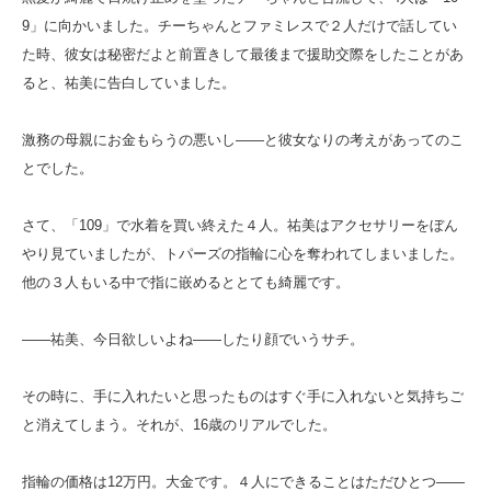
9」に向かいました。チーちゃんとファミレスで２人だけで話してい
た時、彼女は秘密だよと前置きして最後まで援助交際をしたことがあ
ると、祐美に告白していました。
激務の母親にお金もらうの悪いし――と彼女なりの考えがあってのこ
とでした。
さて、「109」で水着を買い終えた４人。祐美はアクセサリーをぼん
やり見ていましたが、トパーズの指輪に心を奪われてしまいました。
他の３人もいる中で指に嵌めるととても綺麗です。
――祐美、今日欲しいよね――したり顔でいうサチ。
その時に、手に入れたいと思ったものはすぐ手に入れないと気持ちご
と消えてしまう。それが、16歳のリアルでした。
指輪の価格は12万円。大金です。４人にできることはただひとつ――