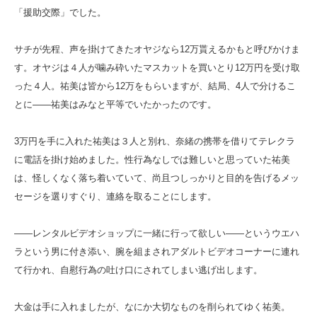
「援助交際」でした。
サチが先程、声を掛けてきたオヤジなら12万貰えるかもと呼びかけま
す。オヤジは４人が噛み砕いたマスカットを買いとり12万円を受け取
った４人。祐美は皆から12万をもらいますが、結局、4人で分けるこ
とに――祐美はみなと平等でいたかったのです。
3万円を手に入れた祐美は３人と別れ、奈緒の携帯を借りてテレクラ
に電話を掛け始めました。性行為なしでは難しいと思っていた祐美
は、怪しくなく落ち着いていて、尚且つしっかりと目的を告げるメッ
セージを選りすぐり、連絡を取ることにします。
――レンタルビデオショップに一緒に行って欲しい――というウエハ
ラという男に付き添い、腕を組まされアダルトビデオコーナーに連れ
て行かれ、自慰行為の吐け口にされてしまい逃げ出します。
大金は手に入れましたが、なにか大切なものを削られてゆく祐美。