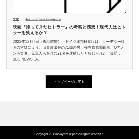
文化
Jean-Baptiste Roquentin
映画『帰ってきたヒトラー』の考察と感想！現代人はヒト
ラーを笑えるか？
2022年12月7日（現地時間）、ドイツ連邦検察庁は、クーデター計
画の容疑により、旧貴族出身の71歳の男、極右政党関係者、Qアノ
ン信奉者、元軍人らを含む21名を逮捕したと報じられた（参照：
BBC NEWS JA…
トップページに戻る
Copyright ©
clairvoyant report
All rights reserved.