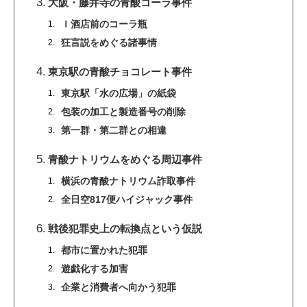
大阪・藤井寺の青酸コーラ事件
Ｉ酒店前のコーラ瓶
狂言説をめぐる諸事情
東京駅の青酸チョコレート事件
東京駅「水の広場」の紙袋
包装の加工と製造番号の削除
第一群・第二群との相違
青酸ナトリウムをめぐる周辺事件
横浜の青酸ナトリウム詐取事件
全日空817便ハイジャック事件
戦後犯罪史上の転換点という仮説
都市に置かれた犯罪
遊戯化する加害
企業と消費者へ向かう犯罪