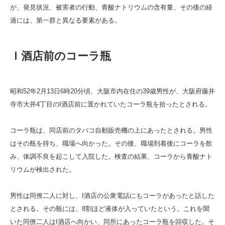
が、発見状況、被害者の行動、青酸ナトリウムの含有量、その後の経
過には、第一群と異なる要素がある。
Ｉ酒店前のコーラ瓶
昭和52年2月13日6時20分頃、大阪市内在住の39歳男性が、大阪府藤井
寺市大井4丁目のI酒店前に置かれていたコーラ瓶を拾ったとされる。
コーラ瓶は、同店前のタバコ自動販売機の上にあったとされる。男性
はその瓶を持ち、職場へ向かった。その後、職場到着後にコーラを飲
み、体調不良を起こして入院した。検査の結果、コーラから青酸ナト
リウムが検出された。
男性は同僚二人に対し、I酒店の公衆電話にもコーラがあったと話した
とされる。その瓶には、8割ほど液体が入っていたという。これを聞
いた同僚二人はI酒店へ向かい、同所にあったコーラ瓶を回収した。そ