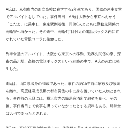
A氏は、京都府内の府立高校に在学する2年生であり、国鉄の列車食堂
でアルバイトをしていた。事件当日、A氏は大阪から東京へ向かう
「こだま」に乗車し、東京駅到着後、同僚6人とともに勤務先関係の
高輪寮へ向かった。その途中、高輪4丁目付近の電話ボックス内に置
かれていた青酸コーラに接触した。
列車食堂のアルバイト、大阪から東京への移動、勤務先関係の寮、深
夜の品川駅、高輪の電話ボックスという経路の中で、A氏の死亡は発
生した。
B氏は、山口県出身の46歳であった。事件の約15年前に家族及び故郷
を離れ、高度経済成長期の都市労働の中に身を置いていた人物とされ
る。事件前の元旦には、横浜市内の簡易宿泊所で雑煮を食べ、その
後、事件当日まで食事を摂っていなかったとする資料もある。所持金
は35円であったとされる。