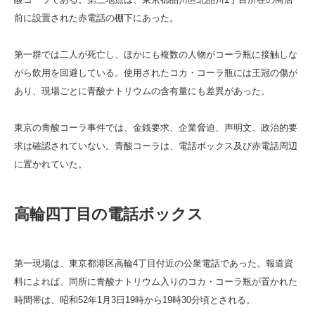
前に設置された赤電話の棚下にあった。
第一群では二人が死亡し、ほかにも複数の人物がコーラ瓶に接触しな
がら飲用を回避している。使用されたコカ・コーラ瓶には王冠の傷が
あり、現場ごとに青酸ナトリウムの含有量にも差異があった。
東京の青酸コーラ事件では、金銭要求、企業脅迫、声明文、政治的要
求は確認されていない。青酸コーラは、電話ボックス及び赤電話周辺
に置かれていた。
高輪四丁目の電話ボックス
第一現場は、東京都港区高輪4丁目付近の公衆電話であった。報道資
料によれば、同所に青酸ナトリウム入りのコカ・コーラ瓶が置かれた
時間帯は、昭和52年1月3日19時から19時30分頃とされる。