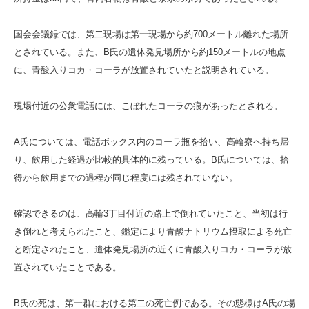
国会会議録では、第二現場は第一現場から約700メートル離れた場所
とされている。また、B氏の遺体発見場所から約150メートルの地点
に、青酸入りコカ・コーラが放置されていたと説明されている。
現場付近の公衆電話には、こぼれたコーラの痕があったとされる。
A氏については、電話ボックス内のコーラ瓶を拾い、高輪寮へ持ち帰
り、飲用した経過が比較的具体的に残っている。B氏については、拾
得から飲用までの過程が同じ程度には残されていない。
確認できるのは、高輪3丁目付近の路上で倒れていたこと、当初は行
き倒れと考えられたこと、鑑定により青酸ナトリウム摂取による死亡
と断定されたこと、遺体発見場所の近くに青酸入りコカ・コーラが放
置されていたことである。
B氏の死は、第一群における第二の死亡例である。その態様はA氏の場