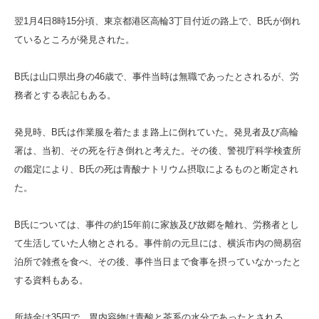
翌1月4日8時15分頃、東京都港区高輪3丁目付近の路上で、B氏が倒れ
ているところが発見された。
B氏は山口県出身の46歳で、事件当時は無職であったとされるが、労
務者とする表記もある。
発見時、B氏は作業服を着たまま路上に倒れていた。発見者及び高輪
署は、当初、その死を行き倒れと考えた。その後、警視庁科学検査所
の鑑定により、B氏の死は青酸ナトリウム摂取によるものと断定され
た。
B氏については、事件の約15年前に家族及び故郷を離れ、労務者とし
て生活していた人物とされる。事件前の元旦には、横浜市内の簡易宿
泊所で雑煮を食べ、その後、事件当日まで食事を摂っていなかったと
する資料もある。
所持金は35円で、胃内容物は青酸と茶系の水分であったとされる。