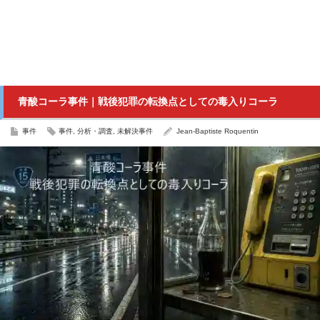
青酸コーラ事件｜戦後犯罪の転換点としての毒入りコーラ
事件
事件
,
分析・調査
,
未解決事件
Jean-Baptiste Roquentin