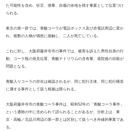
た可能性を含め、狂言、便乗、自傷の余地を残す事案として位置づけ
られる。
東京の第一群では、青酸コーラが電話ボックス及び赤電話周辺に置か
れ、複数の人物が偶然に接触し、二人が死亡している。
これに対し、大阪府藤井寺市の事件では、被害を訴えた男性自身の行
動、コーラ瓶の発見位置、青酸ナトリウムの含有量、退院後の自殺が
問題となる。
青酸入りコーラの存在は確認されるが、同じ犯行主体、同じ犯行構造
に属する事件として扱う根拠は限られる。
大阪府藤井寺市の青酸コーラ事件は、昭和52年の「青酸コーラ事件」
という通称の中に含められて語られることがあるが、分析上は、東
京・高輪／北品川周辺の第一群とは区別して扱うべき外縁的事案であ
る。