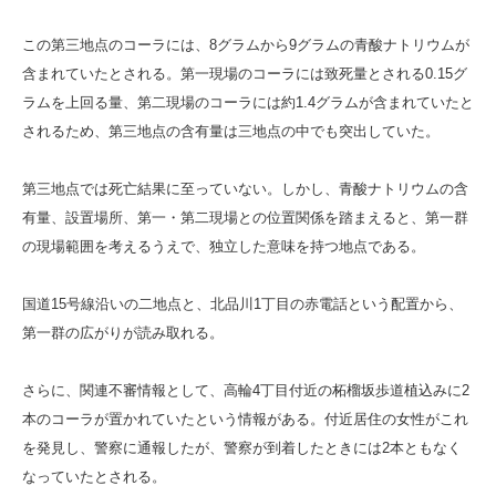
この第三地点のコーラには、8グラムから9グラムの青酸ナトリウムが
含まれていたとされる。第一現場のコーラには致死量とされる0.15グ
ラムを上回る量、第二現場のコーラには約1.4グラムが含まれていたと
されるため、第三地点の含有量は三地点の中でも突出していた。
第三地点では死亡結果に至っていない。しかし、青酸ナトリウムの含
有量、設置場所、第一・第二現場との位置関係を踏まえると、第一群
の現場範囲を考えるうえで、独立した意味を持つ地点である。
国道15号線沿いの二地点と、北品川1丁目の赤電話という配置から、
第一群の広がりが読み取れる。
さらに、関連不審情報として、高輪4丁目付近の柘榴坂歩道植込みに2
本のコーラが置かれていたという情報がある。付近居住の女性がこれ
を発見し、警察に通報したが、警察が到着したときには2本ともなく
なっていたとされる。