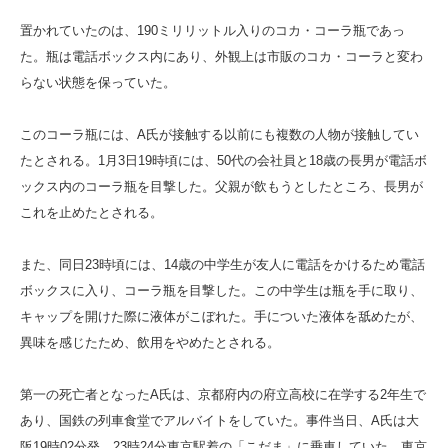
置かれていたのは、190ミリリットル入りのコカ・コーラ瓶であっ
た。瓶は電話ボックス内にあり、外観上は市販のコカ・コーラと変わ
らない状態を保っていた。
このコーラ瓶には、A氏が接触する以前にも複数の人物が接触してい
たとされる。1月3日19時頃には、50代の会社員と18歳の長男が電話ボ
ックス内のコーラ瓶を目撃した。父親が飲もうとしたところ、長男が
これを止めたとされる。
また、同日23時頃には、14歳の中学生が友人に電話をかけるため電話
ボックスに入り、コーラ瓶を目撃した。この中学生は瓶を手に取り、
キャップを開けた際に液体がこぼれた。手についた液体を舐めたが、
異味を感じたため、飲用をやめたとされる。
第一の死亡者となったA氏は、京都府内の府立高校に在学する2年生で
あり、国鉄の列車食堂でアルバイトをしていた。事件当日、A氏は大
阪19時02分発、23時24分東京駅着の「こだま」に乗車していた。東京