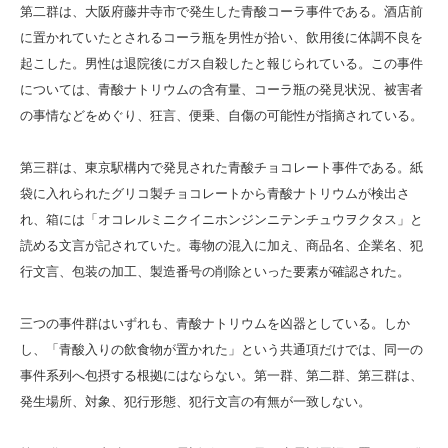
第二群は、大阪府藤井寺市で発生した青酸コーラ事件である。酒店前
に置かれていたとされるコーラ瓶を男性が拾い、飲用後に体調不良を
起こした。男性は退院後にガス自殺したと報じられている。この事件
については、青酸ナトリウムの含有量、コーラ瓶の発見状況、被害者
の事情などをめぐり、狂言、便乗、自傷の可能性が指摘されている。
第三群は、東京駅構内で発見された青酸チョコレート事件である。紙
袋に入れられたグリコ製チョコレートから青酸ナトリウムが検出さ
れ、箱には「オコレルミニクイニホンジンニテンチュウヲクタス」と
読める文言が記されていた。毒物の混入に加え、商品名、企業名、犯
行文言、包装の加工、製造番号の削除といった要素が確認された。
三つの事件群はいずれも、青酸ナトリウムを凶器としている。しか
し、「青酸入りの飲食物が置かれた」という共通項だけでは、同一の
事件系列へ包摂する根拠にはならない。第一群、第二群、第三群は、
発生場所、対象、犯行形態、犯行文言の有無が一致しない。