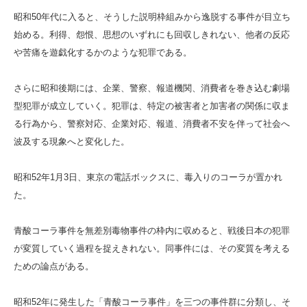
昭和50年代に入ると、そうした説明枠組みから逸脱する事件が目立ち
始める。利得、怨恨、思想のいずれにも回収しきれない、他者の反応
や苦痛を遊戯化するかのような犯罪である。
さらに昭和後期には、企業、警察、報道機関、消費者を巻き込む劇場
型犯罪が成立していく。犯罪は、特定の被害者と加害者の関係に収ま
る行為から、警察対応、企業対応、報道、消費者不安を伴って社会へ
波及する現象へと変化した。
昭和52年1月3日、東京の電話ボックスに、毒入りのコーラが置かれ
た。
青酸コーラ事件を無差別毒物事件の枠内に収めると、戦後日本の犯罪
が変質していく過程を捉えきれない。同事件には、その変質を考える
ための論点がある。
昭和52年に発生した「青酸コーラ事件」を三つの事件群に分類し、そ