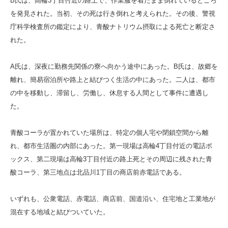
B氏は、高輪3丁目付近の路上で、作業服を着たまま倒れているところ
を発見された。当初、その死は行き倒れと考えられた。その後、警視
庁科学検査所の鑑定により、青酸ナトリウム摂取による死亡と断定さ
れた。
A氏は、深夜に勤務先関係の寮へ向かう途中にあった。B氏は、故郷を
離れ、簡易宿泊所や路上と結びつく生活の中にあった。二人は、都市
の中を移動し、滞留し、労働し、休息する人間として事件に遭遇し
た。
青酸コーラが置かれていた場所は、特定の個人宅や閉鎖空間から離
れ、都市生活圏の内部にあった。第一現場は高輪4丁目付近の電話ボ
ックス、第二現場は高輪3丁目付近の路上死とその周辺に残された青
酸コーラ、第三地点は北品川1丁目の商店前赤電話である。
いずれも、公衆電話、赤電話、商店前、国道沿い、住宅地と工業地が
混在する地域と結びついていた。