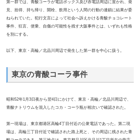
第一群では、青酸コーラが電話ボックス及び赤電話周辺に置かれ、発
見、拾得、持ち帰り、開栓、飲用という人間の行動の連鎖に結果が委
ねられていた。犯行文言によって社会へ訴えかける青酸チョコレート
事件、狂言、便乗、自傷の可能性を残す大阪事件とは、いずれも性格
を別にする。
以下、東京・高輪／北品川周辺で発生した第一群を中心に扱う。
東京の青酸コーラ事件
昭和52年1月3日夜から翌4日にかけて、東京・高輪／北品川周辺で、
青酸ナトリウムを混入したコカ・コーラ瓶が相次いで確認された。
第一現場は、東京都港区高輪4丁目付近の公衆電話であった。第二現
場は、高輪三丁目付近で確認された路上死と、その周辺に残された青
酸コーラである。第三地点は、東京都品川区北品川1丁目所在の商店