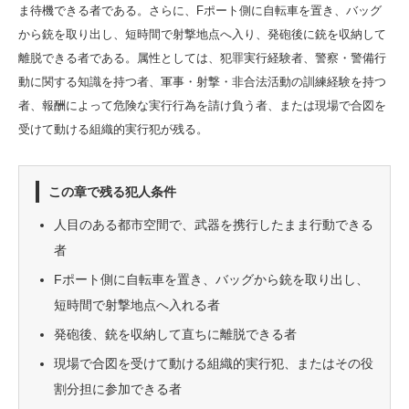
ま待機できる者である。さらに、Fポート側に自転車を置き、バッグ
から銃を取り出し、短時間で射撃地点へ入り、発砲後に銃を収納して
離脱できる者である。属性としては、犯罪実行経験者、警察・警備行
動に関する知識を持つ者、軍事・射撃・非合法活動の訓練経験を持つ
者、報酬によって危険な実行行為を請け負う者、または現場で合図を
受けて動ける組織的実行犯が残る。
この章で残る犯人条件
人目のある都市空間で、武器を携行したまま行動できる
者
Fポート側に自転車を置き、バッグから銃を取り出し、
短時間で射撃地点へ入れる者
発砲後、銃を収納して直ちに離脱できる者
現場で合図を受けて動ける組織的実行犯、またはその役
割分担に参加できる者