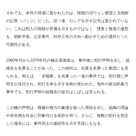
それでも、本件の現場に置かれたのは、韓国の10ウォン硬貨と北朝鮮
の記章（バッジ）だった。旧ソ連、ロシアを示す記号は置かれていな
い。これは犯人の国籍や所属を示すものではなく、捜査と報道の連想
を、朝鮮半島、公安事件、対外工作の方向へ動かすための選択だった
可能性がある。
1960年代から1970年代の極左過激派は、事件後に犯行声明を出し、組
織名を名乗ることがあった。この傾向は、右翼を名乗った集団にも見
られる。例えば、「赤報隊」を名乗った一連の事件では、犯行後に声
明文が送付され、犯行主体を示す名称が使われた。海外の政治的暴力
事件でも、犯行声明や組織名の提示はしばしば見られる。
この種の声明は、権威や権力の象徴を狙った理由を示し、組織の理論
や存在感を社会に印象付ける役割を持つ。さらに、複数の犯行を想定
した場合には、事件同士の連続性を示す手段にもなる。