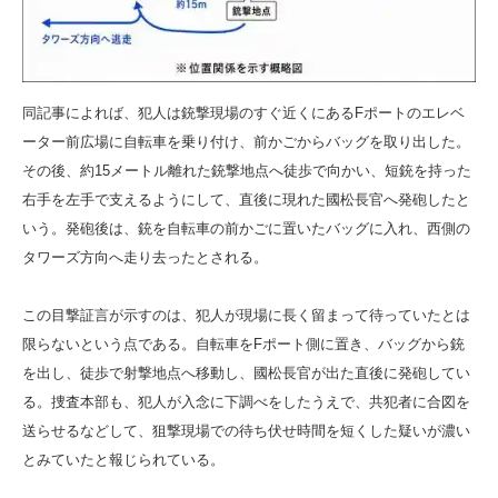
同記事によれば、犯人は銃撃現場のすぐ近くにあるFポートのエレベ
ーター前広場に自転車を乗り付け、前かごからバッグを取り出した。
その後、約15メートル離れた銃撃地点へ徒歩で向かい、短銃を持った
右手を左手で支えるようにして、直後に現れた國松長官へ発砲したと
いう。発砲後は、銃を自転車の前かごに置いたバッグに入れ、西側の
タワーズ方向へ走り去ったとされる。
この目撃証言が示すのは、犯人が現場に長く留まって待っていたとは
限らないという点である。自転車をFポート側に置き、バッグから銃
を出し、徒歩で射撃地点へ移動し、國松長官が出た直後に発砲してい
る。捜査本部も、犯人が入念に下調べをしたうえで、共犯者に合図を
送らせるなどして、狙撃現場での待ち伏せ時間を短くした疑いが濃い
とみていたと報じられている。