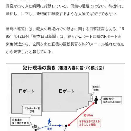
長官が出てきた瞬間に行動している。偶然の遭遇ではない。待機中に
動揺し、目立ち、発砲前に離脱するような人物では実行できない。
当時の報道には、犯人の現場内での動きに関する目撃証言もある。19
95年4月2日付「熊本日日新聞」は、犯人がEポート西隣のFポート南
東角付近から、玄関を出た直後の國松長官を約20メートル離れた地点
から銃撃したと報じている。