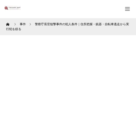
Home
事件
警察庁長官狙撃事件の犯人条件｜住所把握・銃器・自転車逃走から実
行犯を絞る