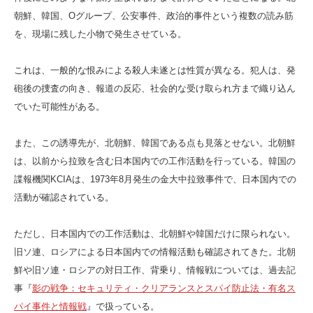
朝鮮、韓国、Oグループ、公安事件、政治的事件という複数の読み筋
を、現場に残した小物で発生させている。
これは、一般的な恨みによる殺人未遂とは性質が異なる。犯人は、発
砲後の捜査の向き、報道の反応、社会的な受け取られ方まで織り込ん
でいた可能性がある。
また、この誘導先が、北朝鮮、韓国である点も見落とせない。北朝鮮
は、以前から拉致を含む日本国内での工作活動を行っている。韓国の
諜報機関KCIAは、1973年8月発生の金大中拉致事件で、日本国内での
活動が確認されている。
ただし、日本国内での工作活動は、北朝鮮や韓国だけに限られない。
旧ソ連、ロシアによる日本国内での情報活動も確認されてきた。北朝
鮮や旧ソ連・ロシアの対日工作、背乗り、情報戦については、過去記
事『
影の戦争：セキュリティ・クリアランスとスパイ防止法・有名ス
パイ事件と情報戦
』で扱っている。