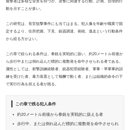
襲撃者は多様な背景を持つが、攻撃に関連する行動、計画、合理的行
動を示すことが多い。
この研究は、長官狙撃事件にも当てはまる。犯人像を年齢や職業で固
定するより、住所把握、下見、銃器調達、発砲、逃走という行動条件
から絞る方がよい。
この章で絞られる条件は、拳銃を実戦的に扱い、約20メートル前後か
ら歩行中または倒れ込んだ標的に複数発を命中させられる者である。
属性としては、射撃訓練経験者、銃器犯罪経験者、軍事・準軍事的訓
練を受けた者、暴力装置として報酬で動く者、または組織的命令の下
で実行行為を担える者が残る。
この章で残る犯人条件
約20メートル前後から拳銃を実戦的に扱える者
歩行中、または倒れ込んだ標的に複数発を命中させられ