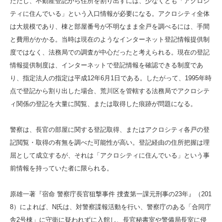
ただし、不動産登記から住所を割り出すには、少なくとも「アクロシ
ティに住んでいる」という入口情報が必要になる。アクロシティ全体
は大規模であり、棟と部屋番号が不明なまま全戸を調べるには、手間
と費用がかかる。当時は現在のようなインターネット登記情報提供制
度ではなく、法務局での調査が中心だったと考えられる。現在の登記
情報提供制度は、インターネットで登記情報を確認できる制度であ
り、指定法人の指定は平成12年6月1日である。したがって、1995年時
点で登記から割り出した場合、荒川区を管轄する法務局でアクロシテ
ィ関係の登記を大量に閲覧、または取得した痕跡が問題になる。
警察は、長官の部屋に関する登記取得、またはアクロシティ各戸の登
記閲覧・取得の有無を調べた可能性が高い。登記経由の住所把握は理
屈として成立するが、それは「アクロシティに住んでいる」という事
前情報を持っていた者に限られる。
原雄一著『宿命 警察庁長官狙撃事件 捜査第一課元刑事の23年』（201
8）によれば、N氏は、対警察諜報活動を行い、警察庁のある「合同庁
舎2号棟」に守衛に疑われずに入館し、長官秘書室や警備局長室に侵