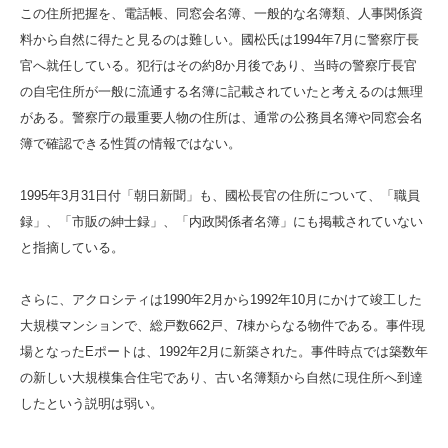
この住所把握を、電話帳、同窓会名簿、一般的な名簿類、人事関係資
料から自然に得たと見るのは難しい。國松氏は1994年7月に警察庁長
官へ就任している。犯行はその約8か月後であり、当時の警察庁長官
の自宅住所が一般に流通する名簿に記載されていたと考えるのは無理
がある。警察庁の最重要人物の住所は、通常の公務員名簿や同窓会名
簿で確認できる性質の情報ではない。
1995年3月31日付「朝日新聞」も、國松長官の住所について、「職員
録」、「市販の紳士録」、「内政関係者名簿」にも掲載されていない
と指摘している。
さらに、アクロシティは1990年2月から1992年10月にかけて竣工した
大規模マンションで、総戸数662戸、7棟からなる物件である。事件現
場となったEポートは、1992年2月に新築された。事件時点では築数年
の新しい大規模集合住宅であり、古い名簿類から自然に現住所へ到達
したという説明は弱い。