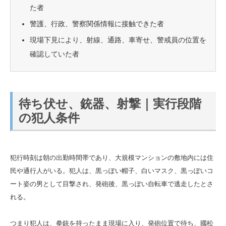
た者
警護、行政、警察関係情報に接触できた者
現場下見により、射線、通路、車寄せ、警戒員の位置を
確認していた者
待ち伏せ、銃器、射撃｜実行段階
の犯人条件
犯行時刻は朝の出勤時間帯であり、大規模マンションの敷地内には住
民や通行人がいる。犯人は、黒っぽい帽子、白いマスク、黒っぽいコ
ート姿の男として目撃され、発砲後、黒っぽい自転車で逃走したとさ
れる。
つまり犯人は、拳銃を持ったまま現場に入り、発砲位置で待ち、國松