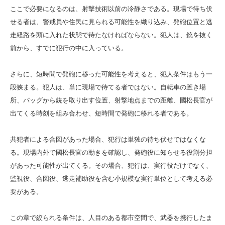
ここで必要になるのは、射撃技術以前の冷静さである。現場で待ち伏
せる者は、警戒員や住民に見られる可能性を織り込み、発砲位置と逃
走経路を頭に入れた状態で待たなければならない。犯人は、銃を抜く
前から、すでに犯行の中に入っている。
さらに、短時間で発砲に移った可能性を考えると、犯人条件はもう一
段狭まる。犯人は、単に現場で待てる者ではない。自転車の置き場
所、バッグから銃を取り出す位置、射撃地点までの距離、國松長官が
出てくる時刻を組み合わせ、短時間で発砲に移れる者である。
共犯者による合図があった場合、犯行は単独の待ち伏せではなくな
る。現場内外で國松長官の動きを確認し、発砲役に知らせる役割分担
があった可能性が出てくる。その場合、犯行は、実行役だけでなく、
監視役、合図役、逃走補助役を含む小規模な実行単位として考える必
要がある。
この章で絞られる条件は、人目のある都市空間で、武器を携行したま