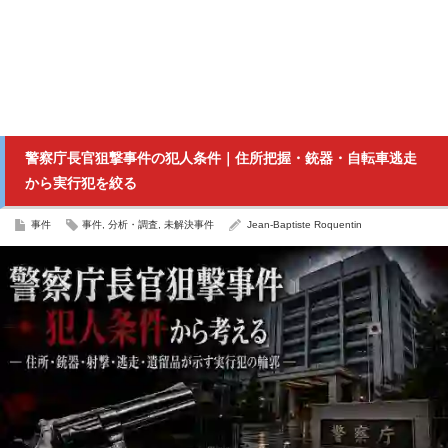
警察庁長官狙撃事件の犯人条件｜住所把握・銃器・自転車逃走
から実行犯を絞る
事件
事件
,
分析・調査
,
未解決事件
Jean-Baptiste Roquentin