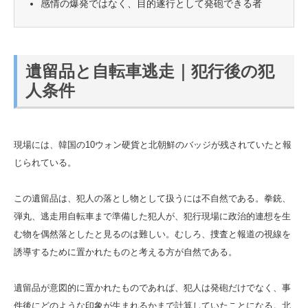
感情の爆発ではなく、目的遂行として発砲できる者
遺留品と自転車逃走｜犯行後の犯
人条件
現場には、韓国の10ウォン硬貨と北朝鮮のバッジが残されていたと報
じられている。
この遺留品は、犯人の落とし物として扱うには不自然である。拳銃、
弾丸、逃走用自転車まで準備した犯人が、犯行現場に政治的連想を生
む物を偶然落としたと見るのは難しい。むしろ、捜査と報道の視線を
誘導するために置かれたものと考える方が自然である。
遺留品が意図的に置かれたものであれば、犯人は発砲だけでなく、事
件後にどのような印象が生まれるかまで計算していたことになる。北