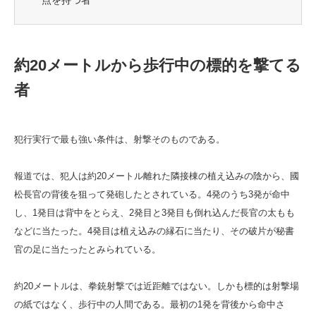
点を持つ者
約20メートルから歩行中の標的を撃てる
者
犯行実行で最も強い条件は、射撃そのものである。
報道では、犯人は約20メートル離れた隣接棟の植え込みの陰から、國
松長官の背後を狙って発砲したとされている。4発のうち3発が命中
し、1発目は背中をとらえ、2発目と3発目も倒れ込んだ長官の太もも
などに当たった。4発目は植え込みの縁石に当たり、その破片が秘書
官の足に当たったとみられている。
約20メートルは、拳銃射撃では近距離ではない。しかも標的は射撃場
の紙ではなく、歩行中の人間である。最初の1発を背後から命中さ