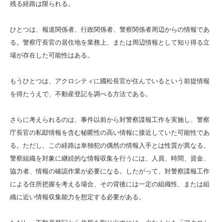
残る経路は限られる。
ひとつは、報道関係者、行政関係者、警察関係者周辺からの情報であ
る。警察庁長官の居住地を業務上、または周辺情報として知り得る立
場が存在した可能性はある。
もうひとつは、アクロシティに國松長官が住んでいるという前提情報
を得たうえで、不動産登記を調べる方法である。
さらに考えられるのは、事件以前から対警察諜報工作を実施し、警察
庁長官の私邸情報を含む秘匿性の高い情報に接近していた可能性であ
る。ただし、この経路は単独犯の偶然の情報入手とは性質が異なる。
警察組織を対象に継続的な情報収集を行うには、人員、時間、資金、
協力者、情報の確認作業が必要になる。したがって、対警察諜報工作
による住所把握を考える場合、その背後には一定の組織性、または組
織に近い情報収集能力を想定する必要がある。