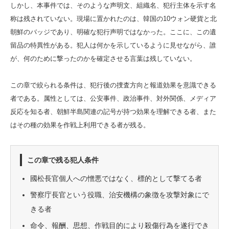
しかし、本事件では、そのような声明文、組織名、犯行主体を示す名
称は残されていない。現場に置かれたのは、韓国の10ウォン硬貨と北
朝鮮のバッジであり、明確な犯行声明ではなかった。ここに、この遺
留品の特異性がある。犯人は何かを示しているように見せながら、誰
が、何のために撃ったのかを確定させる言葉は残していない。
この章で絞られる条件は、犯行後の捜査方向と報道効果を意識できる
者である。属性としては、公安事件、政治事件、対外関係、メディア
反応を知る者、朝鮮半島関連の記号が持つ効果を理解できる者、また
はその種の効果を作戦上利用できる者が残る。
この章で残る犯人条件
國松長官個人への憎悪ではなく、標的として撃てる者
警察庁長官という役職、治安機構の象徴を攻撃対象にで
きる者
命令、報酬、思想、作戦目的により殺傷行為を遂行でき