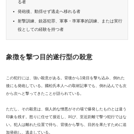
る者
発砲後、動揺せず逃走へ移れる者
射撃訓練、銃器犯罪、軍事・準軍事的訓練、または実行
役としての経験を持つ者
象徴を撃つ目的遂行型の殺意
この犯行には、強い殺意がある。背後から1発目を撃ち込み、倒れた
後にも発砲している。國松氏本人への取材記事でも、倒れ込んでも次
から次へと撃ってきたことが語られている。
ただし、その殺意は、個人的な憎悪がその場で爆発したものとは違う
印象を残す。怒りに任せて接近し、叫び、至近距離で撃つ犯行ではな
い。犯人は離れた位置で待ち、背後から撃ち、目的を果たすために追
加発砲し、逃走している。