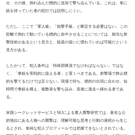
せ、その後、倒れ込んだ標的に追加で撃ち込んでいる。これは、単に
銃を持っていた者の犯行では説明しにくい。
ただし、ここで「軍人級」「狙撃手級」と断定する必要はない。この
距離で倒れて動いている標的に命中させることについては、相当な射
撃技術があるという見方と、銃器の扱いに慣れていれば可能だという
見方がある。
したがって、犯人条件は「特殊部隊員でなければならない」ではな
く、「拳銃を実戦的に扱える者」と置くべきである。射撃場で静止標
的を撃てるだけでは足りない。現場で待ち、標的の出現に合わせ、短
時間で拳銃を構え、複数発を撃ち込み、直後に逃走へ移れる者であ
る。
米国シークレットサービスとNIJによる要人襲撃研究では、著名な公
的地位にある人物への襲撃は、理解可能な思考と行動の過程から生じ
るとされ、単純な犯人プロフィールでは把握できないとされている。