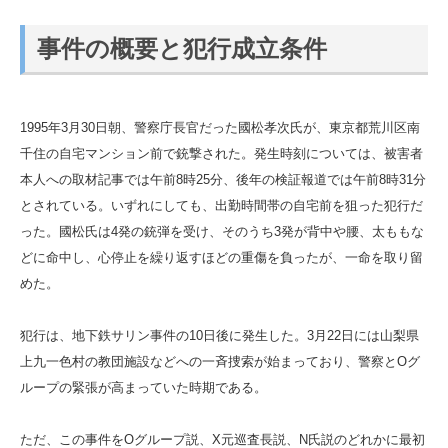
事件の概要と犯行成立条件
1995年3月30日朝、警察庁長官だった國松孝次氏が、東京都荒川区南
千住の自宅マンション前で銃撃された。発生時刻については、被害者
本人への取材記事では午前8時25分、後年の検証報道では午前8時31分
とされている。いずれにしても、出勤時間帯の自宅前を狙った犯行だ
った。國松氏は4発の銃弾を受け、そのうち3発が背中や腰、太ももな
どに命中し、心停止を繰り返すほどの重傷を負ったが、一命を取り留
めた。
犯行は、地下鉄サリン事件の10日後に発生した。3月22日には山梨県
上九一色村の教団施設などへの一斉捜索が始まっており、警察とOグ
ループの緊張が高まっていた時期である。
ただ、この事件をOグループ説、X元巡査長説、N氏説のどれかに最初