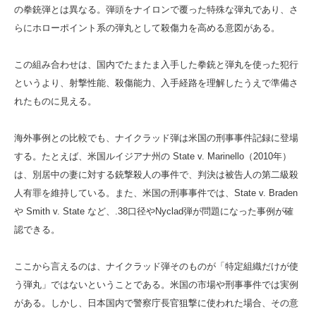
の拳銃弾とは異なる。弾頭をナイロンで覆った特殊な弾丸であり、さ
らにホローポイント系の弾丸として殺傷力を高める意図がある。
この組み合わせは、国内でたまたま入手した拳銃と弾丸を使った犯行
というより、射撃性能、殺傷能力、入手経路を理解したうえで準備さ
れたものに見える。
海外事例との比較でも、ナイクラッド弾は米国の刑事事件記録に登場
する。たとえば、米国ルイジアナ州の State v. Marinello（2010年）
は、別居中の妻に対する銃撃殺人の事件で、判決は被告人の第二級殺
人有罪を維持している。また、米国の刑事事件では、State v. Braden
や Smith v. State など、.38口径やNyclad弾が問題になった事例が確
認できる。
ここから言えるのは、ナイクラッド弾そのものが「特定組織だけが使
う弾丸」ではないということである。米国の市場や刑事事件では実例
がある。しかし、日本国内で警察庁長官狙撃に使われた場合、その意