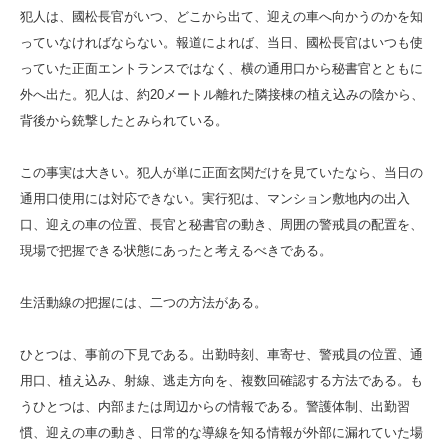
犯人は、國松長官がいつ、どこから出て、迎えの車へ向かうのかを知
っていなければならない。報道によれば、当日、國松長官はいつも使
っていた正面エントランスではなく、横の通用口から秘書官とともに
外へ出た。犯人は、約20メートル離れた隣接棟の植え込みの陰から、
背後から銃撃したとみられている。
この事実は大きい。犯人が単に正面玄関だけを見ていたなら、当日の
通用口使用には対応できない。実行犯は、マンション敷地内の出入
口、迎えの車の位置、長官と秘書官の動き、周囲の警戒員の配置を、
現場で把握できる状態にあったと考えるべきである。
生活動線の把握には、二つの方法がある。
ひとつは、事前の下見である。出勤時刻、車寄せ、警戒員の位置、通
用口、植え込み、射線、逃走方向を、複数回確認する方法である。も
うひとつは、内部または周辺からの情報である。警護体制、出勤習
慣、迎えの車の動き、日常的な導線を知る情報が外部に漏れていた場