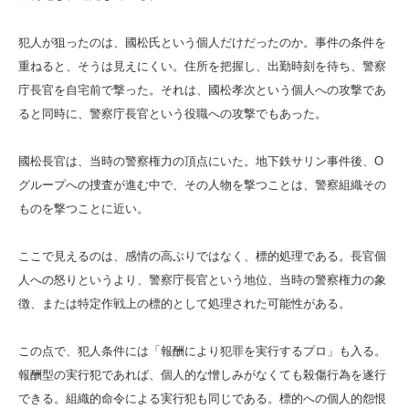
犯人が狙ったのは、國松氏という個人だけだったのか。事件の条件を
重ねると、そうは見えにくい。住所を把握し、出勤時刻を待ち、警察
庁長官を自宅前で撃った。それは、國松孝次という個人への攻撃であ
ると同時に、警察庁長官という役職への攻撃でもあった。
國松長官は、当時の警察権力の頂点にいた。地下鉄サリン事件後、O
グループへの捜査が進む中で、その人物を撃つことは、警察組織その
ものを撃つことに近い。
ここで見えるのは、感情の高ぶりではなく、標的処理である。長官個
人への怒りというより、警察庁長官という地位、当時の警察権力の象
徴、または特定作戦上の標的として処理された可能性がある。
この点で、犯人条件には「報酬により犯罪を実行するプロ」も入る。
報酬型の実行犯であれば、個人的な憎しみがなくても殺傷行為を遂行
できる。組織的命令による実行犯も同じである。標的への個人的怨恨